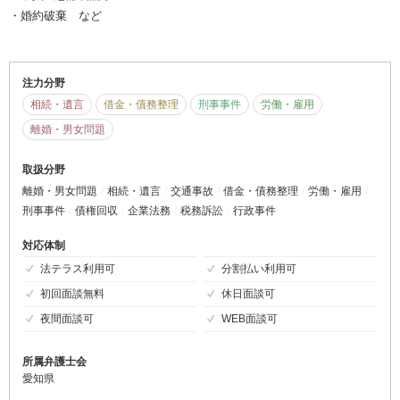
・婚約破棄 など
注力分野
相続・遺言
借金・債務整理
刑事事件
労働・雇用
離婚・男女問題
取扱分野
離婚・男女問題
相続・遺言
交通事故
借金・債務整理
労働・雇用
刑事事件
債権回収
企業法務
税務訴訟
行政事件
対応体制
法テラス利用可
分割払い利用可
初回面談無料
休日面談可
夜間面談可
WEB面談可
所属弁護士会
愛知県