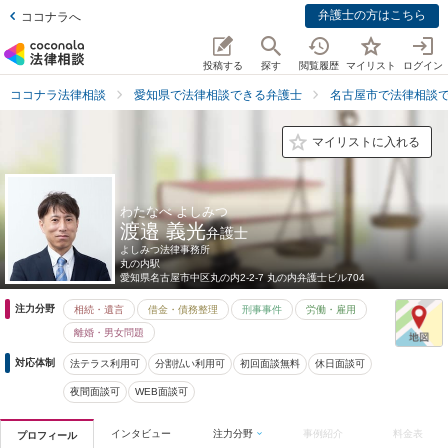
弁護士の方はこちら
ココナラへ
投稿する
探す
閲覧履歴
マイリスト
ログイン
ココナラ法律相談
愛知県で法律相談できる弁護士
名古屋市で法律相談
マイリストに入れる
わたなべ よしみつ
渡邉 義光
弁護士
よしみつ法律事務所
丸の内駅
愛知県
名古屋市中区丸の内2-2-7 丸の内弁護士ビル704
注力分野
相続・遺言
借金・債務整理
刑事事件
労働・雇用
離婚・男女問題
対応体制
法テラス利用可
分割払い利用可
初回面談無料
休日面談可
夜間面談可
WEB面談可
インタビュー
注力分野
事例紹介
料金表
プロフィール