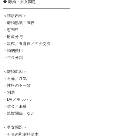
◆ 離婚・男女問題
━━━━━━━━━━━━━━━━━
＜請求内容＞
・離婚協議／調停
・慰謝料
・財産分与
・親権／養育費／面会交流
・婚姻費用
・年金分割
＜離婚原因＞
・不倫／浮気
・性格の不一致
・別居
・DV／モラハラ
・借金／浪費
・親族関係 など
＜男女問題＞
・不貞の慰謝料請求