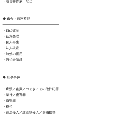
・遺言書作成 など
◆ 借金・債務整理
━━━━━━━━━━━━━━━━━
・自己破産
・任意整理
・個人再生
・法人破産
・時効の援用
・過払金請求
◆ 刑事事件
━━━━━━━━━━━━━━━━━
・痴漢／盗撮／のぞき／その他性犯罪
・暴行／傷害罪
・窃盗罪
・横領
・住居侵入／建造物侵入／器物損壊