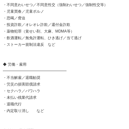
・不同意わいせつ／不同意性交（強制わいせつ／強制性交等）
・児童買春／児童ポルノ
・恐喝／脅迫
・投資詐欺／オレオレ詐欺／還付金詐欺
・薬物犯罪（覚せい剤、大麻、MDMA等）
・飲酒運転／無免許運転、ひき逃げ／当て逃げ
・ストーカー規制法違反 など
◆ 労働・雇用
━━━━━━━━━━━━━━━━━
・不当解雇／退職勧奨
・労災の損害賠償請求
・セクハラ／パワハラ
・未払い残業代請求
・退職代行
・内定取り消し など