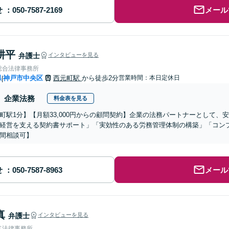
せ
メール
耕平
弁護士
インタビューを見る
総合法律事務所
県
神戸市中央区
西元町駅
から徒歩2分
営業時間：本日定休日
|
企業法務
料金表を見る
元町駅1分】【月額33,000円からの顧問契約】企業の法務パートナーとして
経営を支える契約書サポート」「実効性のある労務管理体制の構築」「コン
間相談可】
せ
メール
真
弁護士
インタビューを見る
ド法律事務所