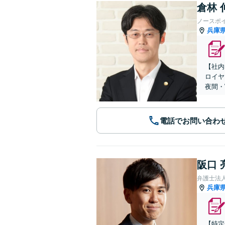
倉林 
ノースポ
兵庫
【社内
ロイヤ
夜間・
電話でお問い合わ
阪口 
弁護士法
兵庫
【特定