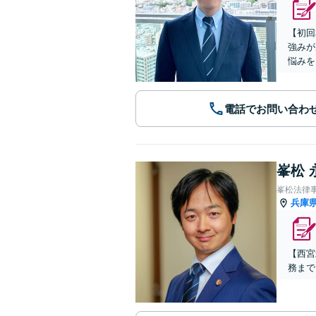
【初回
強みが
悩みを
電話でお問い合わ
峯松 
峯松法律
兵庫
【西宮
務まで