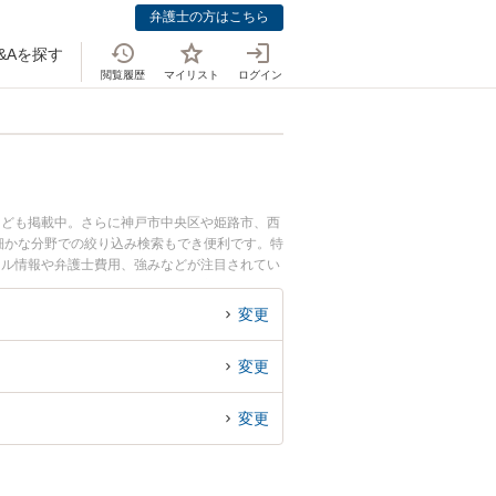
弁護士の方はこちら
&Aを探す
閲覧履歴
マイリスト
ログイン
なども掲載中。さらに神戸市中央区や姫路市、西
細かな分野での絞り込み検索もでき便利です。特
ール情報や弁護士費用、強みなどが注目されてい
富な近くの弁護士を検索したい』『初回相談無料
変更
変更
変更