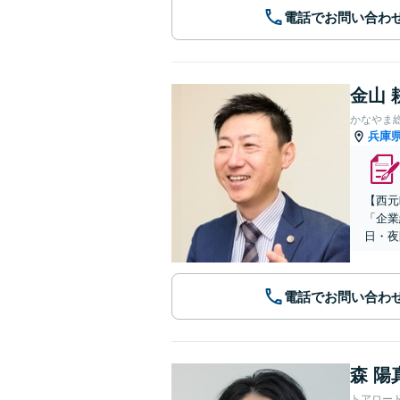
電話でお問い合わ
金山 
かなやま
兵庫
【​西
「企業
日・夜
電話でお問い合わ
森 陽
トアロー