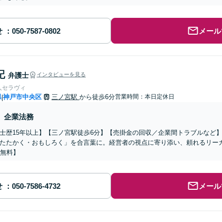
せ
メール
記
弁護士
インタビューを見る
人セラヴィ
県
神戸市中央区
三ノ宮駅
から徒歩6分
営業時間：本日定休日
|
企業法務
士歴15年以上】【三ノ宮駅徒歩6分】【売掛金の回収／企業間トラブルなど
たたかく・おもしろく」を合言葉に。経営者の視点に寄り添い、頼れるリー
分無料】
せ
メール