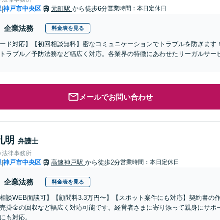
県
神戸市中央区
元町駅
から徒歩6分
営業時間：本日定休日
|
企業法務
料金表を見る
ード対応】【初回相談無料】密なコミュニケーションでトラブルを防ぎます
トラブル／予防法務など幅広く対応。各業界の特徴にあわせたリーガルサー
メールでお問い合わせ
孔明
弁護士
ウ法律事務所
県
神戸市中央区
高速神戸駅
から徒歩2分
営業時間：本日定休日
|
企業法務
料金表を見る
相談WEB面談可】【顧問料3.3万円〜】【スポット案件にも対応】契約書の
売掛金の回収など幅広く対応可能です。経営者さまに寄り添って親身にサポ
にも対応。