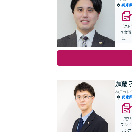
兵庫
【スピ
企業間
に。
加藤 
神戸カト
兵庫
【電話
ブル／
ランス