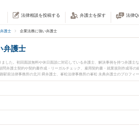
法律相談を投稿する
弁護士を探す
法律Q
弁護士
企業法務に強い弁護士
い弁護士
かりました。初回面談無料や休日面談に対応している弁護士、解決事例を持つ弁護士
顧問弁護士契約や契約書作成・リーガルチェック、雇用契約書・就業規則作成等の
姫路駅前法律事務所の北川 舜弁護士、峯松法律事務所の峯松 永典弁護士のプロフィ
務のトラブルを今すぐに弁護士に相談したい』『企業法務のトラブル解決の実績豊
に相談予約したい』などでお困りの相談者さんにおすすめです。