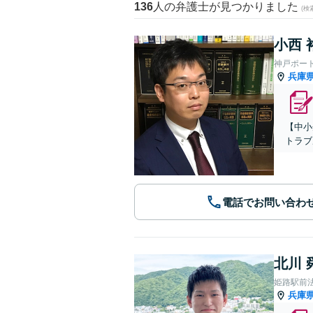
136
人の弁護士が見つかりました
(
小西 
神戸ポー
兵庫
【中小
トラブ
電話でお問い合わ
北川 
姫路駅前
兵庫