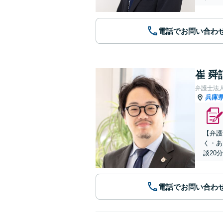
電話でお問い合わ
崔 舜
弁護士法
兵庫
【弁護
く・あ
談20
電話でお問い合わ