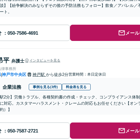
談】【紛争解決のみならずその後の予防法務もフォロー】飲食／アパレル／
ート。
せ
メール
昂平
弁護士
インタビューを見る
法律事務所
県
神戸市中央区
神戸駅
から徒歩2分
営業時間：本日定休日
|
企業法務
事例を見る(3件)
料金表を見る
駅2分】労働トラブル、各種契約書の作成・チェック、コンプライアンス体
に対応。カスタマーハラスメント・クレームの対応もお任せください【オン
約）】
せ
メール