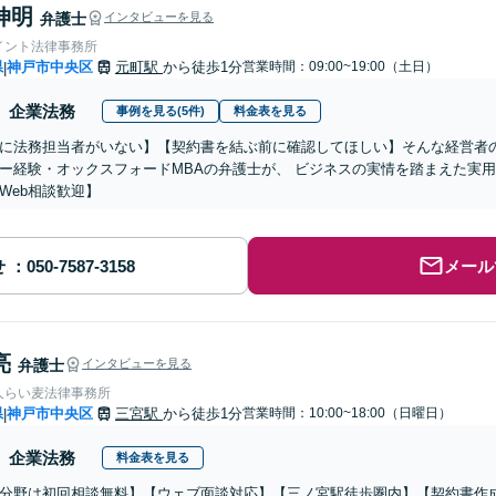
伸明
弁護士
インタビューを見る
イント法律事務所
県
神戸市中央区
元町駅
から徒歩1分
営業時間：09:00~19:00（土日）
|
企業法務
事例を見る(5件)
料金表を見る
に法務担当者がいない】【契約書を結ぶ前に確認してほしい】そんな経営者
ー経験・オックスフォードMBAの弁護士が、 ビジネスの実情を踏まえた実
Web相談歓迎】
せ
メール
亮
弁護士
インタビューを見る
人らい麦法律事務所
県
神戸市中央区
三宮駅
から徒歩1分
営業時間：10:00~18:00（日曜日）
|
企業法務
料金表を見る
分野は初回相談無料】【ウェブ面談対応】【三ノ宮駅徒歩圏内】【契約書作