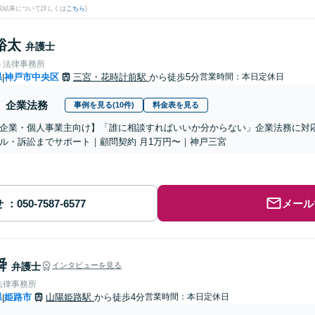
検索結果について詳しくは
こちら
)
裕太
弁護士
ト法律事務所
県
神戸市中央区
三宮・花時計前駅
から徒歩5分
営業時間：本日定休日
|
企業法務
事例を見る(10件)
料金表を見る
企業・個人事業主向け】「誰に相談すればいいか分からない」企業法務に対
ル・訴訟までサポート｜顧問契約 月1万円〜｜神戸三宮
せ
メール
舜
弁護士
インタビューを見る
法律事務所
県
姫路市
山陽姫路駅
から徒歩4分
営業時間：本日定休日
|