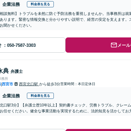
企業法務
料金表を見る
相談無料】トラブルを未然に防ぐ予防法務を重視しませんか。当事務所は就
あります。緊密な情報交換と分かりやすい説明で、経営の安定を支えます。
お聞かせください。
せ
メール
永典
弁護士
事務所
県
西宮市
西宮北口駅
から徒歩3分
営業時間：本日定休日
|
企業法務
料金表を見る
北口駅3分】【弁護士歴10年以上】契約書チェック、労務トラブル、クレー
お任せください。健全な事業活動を実現するために、法的知見を活かしてお