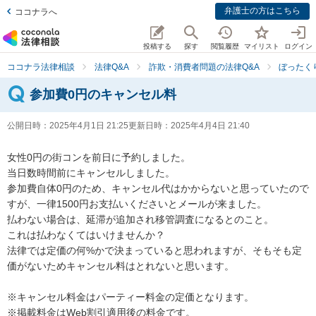
弁護士の方はこちら
ココナラへ
投稿する
探す
閲覧履歴
マイリスト
ログイン
ココナラ法律相談
法律Q&A
詐欺・消費者問題の法律Q&A
ぼったく
参加費0円のキャンセル料
公開日時：
2025年4月1日 21:25
更新日時：
2025年4月4日 21:40
女性0円の街コンを前日に予約しました。

当日数時間前にキャンセルしました。

参加費自体0円のため、キャンセル代はかからないと思っていたので
すが、一律1500円お支払いくださいとメールが来ました。

払わない場合は、延滞が追加され移管調査になるとのこと。

これは払わなくてはいけませんか？

法律では定価の何%かで決まっていると思われますが、そもそも定
価がないためキャンセル料はとれないと思います。

※キャンセル料金はパーティー料金の定価となります。

※掲載料金はWeb割引適用後の料金です。
