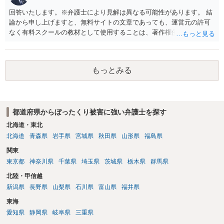
回答いたします。※弁護士により見解は異なる可能性があります。 結
論から申し上げますと、無料サイトの文章であっても、運営元の許可
なく有料スクールの教材として使用することは、著作権侵害にあたる
可能性があるというのが私見です。 文章が無料で公開されているから
といって使用してよい訳ではありません（営利的利用ならばなおのこ
と。）。無料サイトで公開されている文章にも著作権が発生しうるた
もっとみる
め、これを無断で複製し、有料スクールの教材として配布する行為
は、著作権を侵害するおそれがあります。 もっとも、教材内に明記さ
れていなくても、スクール側がサイト運営元から個別に利用許諾を得
ている場合や、著作権法第32条が定める正当な引用の要件を満たして
都道府県からぼったくり被害に強い弁護士を探す
いる場合などは、法的に問題ありません。受講生側で無断使用である
と断定することは難しいため、気になるようであればスクール側に事
北海道・東北
実関係を確認してみるのも一案かと思います。
北海道
青森県
岩手県
宮城県
秋田県
山形県
福島県
関東
東京都
神奈川県
千葉県
埼玉県
茨城県
栃木県
群馬県
北陸・甲信越
新潟県
長野県
山梨県
石川県
富山県
福井県
東海
愛知県
静岡県
岐阜県
三重県