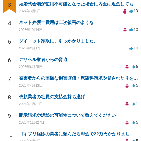
3
結婚式会場が使用不可能となった場合に内金は返金してもらえますか？
13
2024年3月6日
4
ネット弁護士費用は二次被害のような
10
2023年10月4日
5
ダイエット詐欺に、引っかかりました。
18
2023年2月17日
6
デリヘル業者からの脅迫
6
2025年6月28日
7
被害者からの高額な損害賠償・慰謝料請求や脅されたりをやめてもらう方法
5
2026年4月13日
8
依頼業者の社員の支払金持ち逃げ
1
2024年1月31日
9
開示請求や訴訟の可能性について教えてください
5
2023年11月27日
10
ゴキブリ駆除の業者に頼んだら即金で22万円かかりました。これは詐欺とかではないでしょうか？
5
2024年8月8日