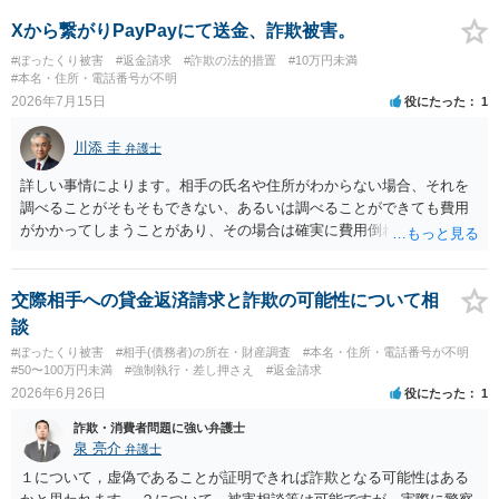
Xから繋がりPayPayにて送金、詐欺被害。
#ぼったくり被害
#返金請求
#詐欺の法的措置
#10万円未満
#本名・住所・電話番号が不明
2026年7月15日
役にたった
1
川添 圭
弁護士
詳しい事情によります。相手の氏名や住所がわからない場合、それを
調べることがそもそもできない、あるいは調べることができても費用
がかかってしまうことがあり、その場合は確実に費用倒れになりそう
です（調査費用は相手に請求できないのが原則だからです）。
交際相手への貸金返済請求と詐欺の可能性について相
談
#ぼったくり被害
#相手(債務者)の所在・財産調査
#本名・住所・電話番号が不明
#50〜100万円未満
#強制執行・差し押さえ
#返金請求
2026年6月26日
役にたった
1
詐欺・消費者問題に強い弁護士
泉 亮介
弁護士
１について，虚偽であることが証明できれば詐欺となる可能性はある