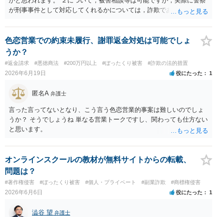
かと思われます。 ２について，被害相談等は可能ですが，実際に警察
が刑事事件として対応してくれるかについては，詐欺であることをど
の程度証明できる資料があるかによってくぁってくるかと思われま
す。 ３について，相手と連絡が取れるのであれば内容証明や電話での
連絡等から交渉をすることtなるかと思われます。弁護士を立てること
色恋営業での約束未履行、謝罪返金対処は可能でしょ
を想定されている場合，裁判をする場合だと，弁護士費用との関係か
うか？
ら全額回収できたとしてもご自身の経済的な利益は少ないかと思われ
#返金請求
#悪徳商法
#200万円以上
#ぼったくり被害
#詐欺の法的措置
ます。 ４について，実際の内容次第ですが，可能な場合も多いです。
2026年6月19日
役にたった
1
５について，可能かと思われます。 ６について，内容証明については
住んで居る場所が判明しないと送付は出来ないでしょう。裁判手続き
匿名A
弁護士
については，住民票上の住所へ住んでいないことを調査したうえで，
公示送達という方法により訴訟提起することとなります。 ７につい
言った言ってないとなり、こう言う色恋営業的事案は難しいのでしょ
て，プライバシー権侵害や名誉権侵害として相手から逆に請求を受け
うか？ そうでしょうね 単なる営業トークですし、関わっても仕方ない
るきっかけとなりかねないため，避けたほうが良いかと思われます。
と思います。
オンラインスクールの教材が無料サイトからの転載、
問題は？
#著作権侵害
#ぼったくり被害
#個人・プライベート
#副業詐欺
#商標権侵害
2026年6月6日
役にたった
1
澁谷 望
弁護士