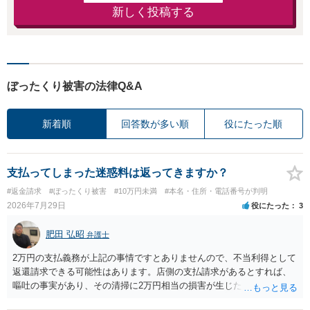
新しく投稿する
ぼったくり被害の法律Q&A
新着順
回答数が多い順
役にたった順
支払ってしまった迷惑料は返ってきますか？
#返金請求
#ぼったくり被害
#10万円未満
#本名・住所・電話番号が判明
2026年7月29日
役にたった
3
肥田 弘昭
弁護士
2万円の支払義務が上記の事情ですとありませんので、不当利得として
返還請求できる可能性はあります。店側の支払請求があるとすれば、
嘔吐の事実があり、その清掃に2万円相当の損害が生じた場合です。ご
参考にしてください。