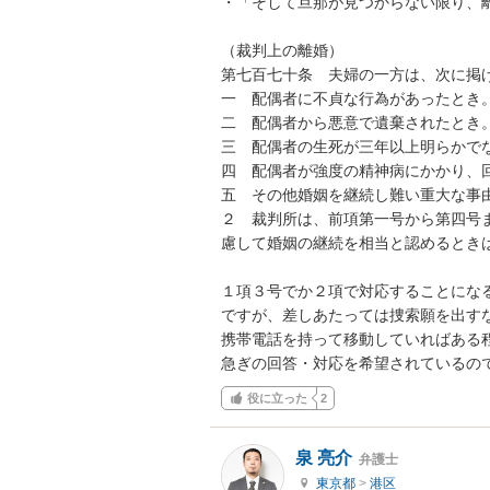
・「そして旦那が見つからない限り、離
（裁判上の離婚）

第七百七十条　夫婦の一方は、次に掲
一　配偶者に不貞な行為があったとき。
二　配偶者から悪意で遺棄されたとき。
三　配偶者の生死が三年以上明らかでな
四　配偶者が強度の精神病にかかり、回
五　その他婚姻を継続し難い重大な事由
２　裁判所は、前項第一号から第四号
慮して婚姻の継続を相当と認めるときは
１項３号でか２項で対応することになる
ですが、差しあたっては捜索願を出すな
携帯電話を持って移動していればある程
急ぎの回答・対応を希望されているの
役に立った
2
泉 亮介
弁護士
東京都
>
港区