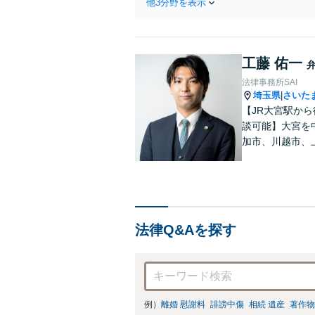
他3分野を表示
工藤 佑一
法律事務所SAI
埼玉県
さいた
|
【JR大宮駅か
談可能】大宮を
加市、川越市、
市、所沢市等の
法律Q&Aを探す
例）
離婚 慰謝料
誹謗中傷
相続 遺産
著作物