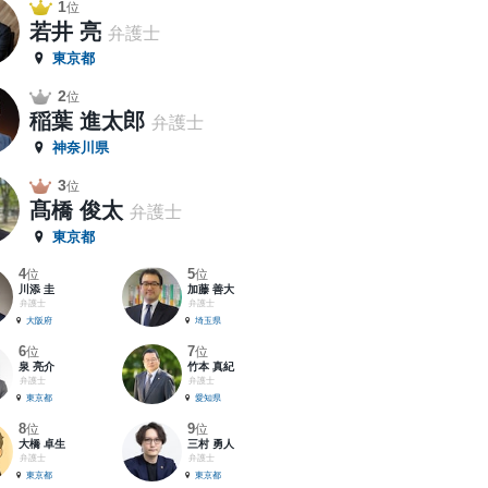
1
位
若井 亮
弁護士
東京都
2
位
稲葉 進太郎
弁護士
神奈川県
3
位
髙橋 俊太
弁護士
東京都
4
5
位
位
川添 圭
加藤 善大
弁護士
弁護士
大阪府
埼玉県
6
7
位
位
泉 亮介
竹本 真紀
弁護士
弁護士
東京都
愛知県
8
9
位
位
大橋 卓生
三村 勇人
弁護士
弁護士
東京都
東京都