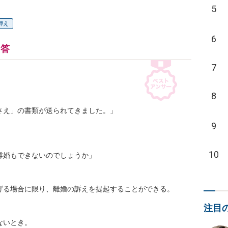
5
押え
6
回答
7
8
え」の書類が送られてきました。」

9
10
婚もできないのでしょうか」

げる場合に限り、離婚の訴えを提起することができる。



注目


いとき。
