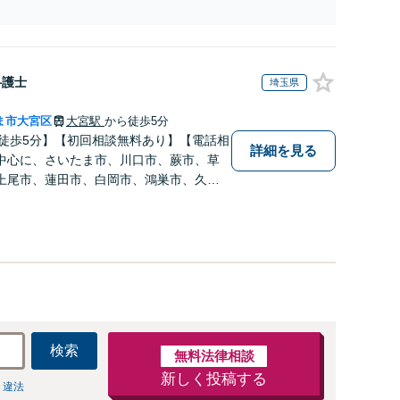
防止のために尽力」加害者側の対応可：開示請求の意
見照会が来たときの対処法、被害者との示談交渉
弁護士
埼玉県
ま市大宮区
大宮駅
から徒歩5分
ら徒歩5分】【初回相談無料あり】【電話相
詳細を見る
中心に、さいたま市、川口市、蕨市、草
上尾市、蓮田市、白岡市、鴻巣市、久喜
方々からご相談いただいております。
検索
無料法律相談
新しく投稿する
 違法