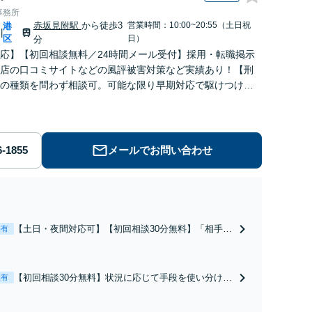
事務所
赤坂見附駅
から徒歩3
営業時間：10:00~20:55（土日祝
港
|
区
日）
分
応】【初回相談無料／24時間メール受付】採用・転職掲示
店の口コミサイトなどの風評被害対策など実績あり！【刑
の種類を問わず相談可。可能な限り早期対応で駆けつけサ
労働】不当解雇・残業代請求はおまかせください
メールでお問い合わせ
【土日・夜間対応可】【初回相談30分無料】「相手方
表有
から書面を提示されたら、サインする前にご相談を」
経験豊富な弁護士が全力で交渉にあたります！相手方
と直接話す精神的負担を軽減「弁護士の交渉で慰謝料
【初回相談30分無料】状況に応じて手段を使い分け、
表有
金額アップ／減額交渉も対応可」【完全個室対応】
適切な方法で投稿の削除・発信者情報開示請求をおこ
ないます「企業やお店の風評被害対策／売り上げ低下