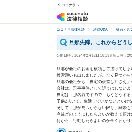
ココナラへ
ココナラ法律相談
法律Q&A
離婚・男
旦那失踪。これからどう
公開日時：
2024年2月12日 18:13
更新日時：
20
旦那が会社のお金を横領して逃げてしまい
捜索願いも出しましたが。全く見つからず
旦那の会社から「自宅の仮差し押さえ」
会社は、刑事事件として訴えはしないよう
自宅は旦那名義ですので、もうどうする
子供2人いて、生活していかないといけな
そして旦那が見つからない限り、離婚も
今後どのようにしたらよいか教えて頂け
何から、行動したらよいのか全くわかり