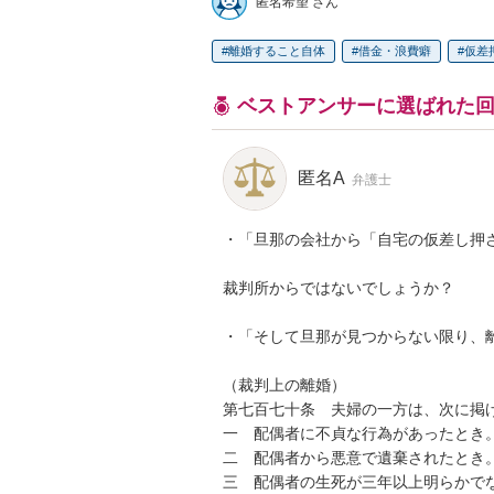
匿名希望 さん
離婚すること自体
借金・浪費癖
仮差
ベストアンサーに選ばれた
匿名A
弁護士
・「旦那の会社から「自宅の仮差し押さ
裁判所からではないでしょうか？

・「そして旦那が見つからない限り、離
（裁判上の離婚）

第七百七十条　夫婦の一方は、次に掲
一　配偶者に不貞な行為があったとき。
二　配偶者から悪意で遺棄されたとき。
三　配偶者の生死が三年以上明らかでな