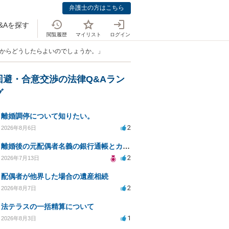
弁護士の方はこちら
&Aを探す
閲覧履歴
マイリスト
ログイン
れからどうしたらよいのでしょうか。」
回避・合意交渉の法律Q&Aラン
グ
離婚調停について知りたい。
2
2026年8月6日
離婚後の元配偶者名義の銀行通帳とカードの処分方法について
2
2026年7月13日
配偶者が他界した場合の遺産相続
2
2026年8月7日
法テラスの一括精算について
1
2026年8月3日