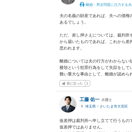
離婚・男女問題に注力する弁
夫の名義の財産であれば、夫への債権
あるでしょう。

ただ、差し押さえについては、裁判所
から届いたものであれば、これから差
思われます。

離婚については夫の行方がわからない
横領という犯罪行為をして失踪をして
難い重大な事由として、離婚が認めら
役に立った
2
工藤 佑一
弁護士
埼玉県
>
さいたま市大宮区
仮差押は裁判所へ申し立てて行うもの
仮差押ではありません。
