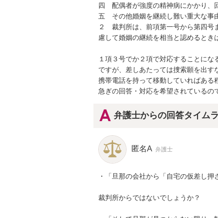
四　配偶者が強度の精神病にかかり、回
五　その他婚姻を継続し難い重大な事由
２　裁判所は、前項第一号から第四号
慮して婚姻の継続を相当と認めるときは
１項３号でか２項で対応することになる
ですが、差しあたっては捜索願を出すな
携帯電話を持って移動していればある程
急ぎの回答・対応を希望されているの
弁護士からの回答タイム
匿名A
弁護士
・「旦那の会社から「自宅の仮差し押さ
裁判所からではないでしょうか？
