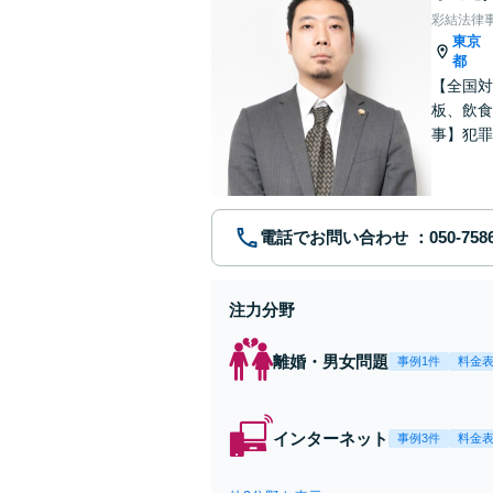
彩結法律
東京
都
【全国対
板、飲食
事】犯罪
ポート【
電話でお問い合わせ
注力分野
離婚・男女問題
事例1件
料金
インターネット
事例3件
料金