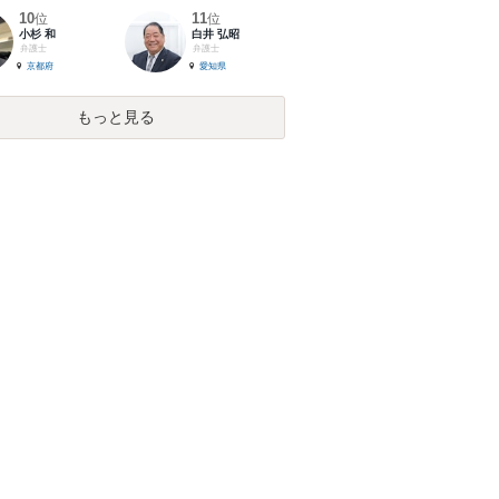
10
11
位
位
小杉 和
白井 弘昭
弁護士
弁護士
京都府
愛知県
もっと見る