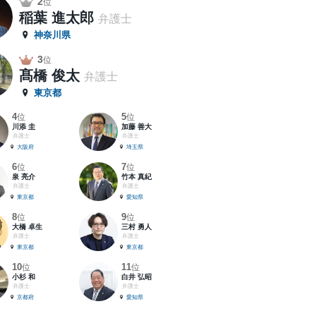
2
位
稲葉 進太郎
弁護士
神奈川県
3
位
髙橋 俊太
弁護士
東京都
4
5
位
位
川添 圭
加藤 善大
弁護士
弁護士
大阪府
埼玉県
6
7
位
位
泉 亮介
竹本 真紀
弁護士
弁護士
東京都
愛知県
8
9
位
位
大橋 卓生
三村 勇人
弁護士
弁護士
東京都
東京都
10
11
位
位
小杉 和
白井 弘昭
弁護士
弁護士
京都府
愛知県