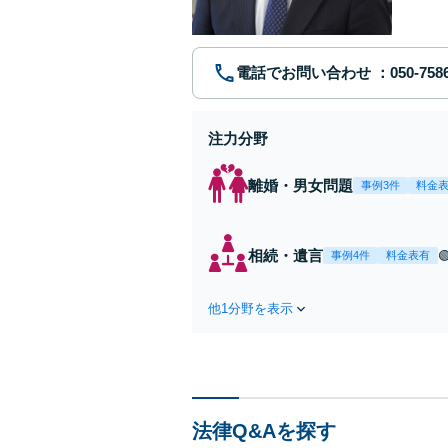
電話でお問い合わせ
注力分野
離婚・男女問題
事例3件
料金
相続・遺言
事例4件
料金表有
他1分野を表示
法律Q&Aを探す