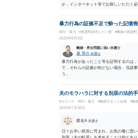
か，インターネット等でお探しいただく必
暴力行為の証拠不足で酔った記憶喪
#DV・暴力
#慰謝料請求したい側
#離婚の慰謝料
2026年8月3日
離婚・男女問題に強い弁護士
泉 亮介
弁護士
暴力行為があったこと等を証明するのは，
で，それらの証拠が殆どない場合，当該事
う。
夫のモラハラに対する別居の法的手
#モラハラ
#DV・暴力
#離婚すること自体
#離
2026年7月30日
匿名A
弁護士
日々お辛い状況に苛まれ、お気の毒に思い
別居（夫の転居）を求めることは殆どあり