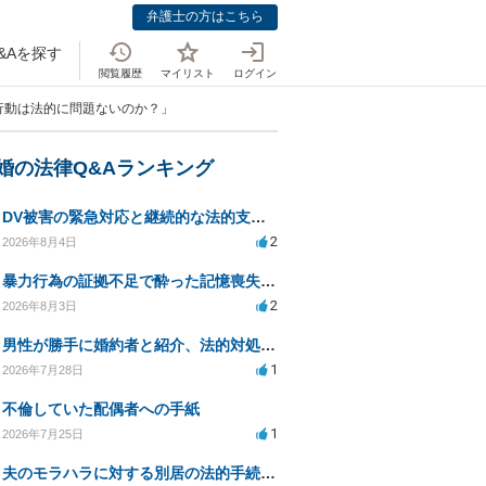
弁護士の方はこちら
&Aを探す
閲覧履歴
マイリスト
ログイン
行動は法的に問題ないのか？」
離婚の法律Q&Aランキング
DV被害の緊急対応と継続的な法的支援を求む
2
2026年8月4日
暴力行為の証拠不足で酔った記憶喪失が認められるか？
2
2026年8月3日
男性が勝手に婚約者と紹介、法的対処は可能ですか？
1
2026年7月28日
不倫していた配偶者への手紙
1
2026年7月25日
夫のモラハラに対する別居の法的手続き相談