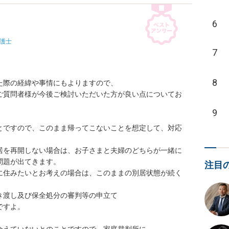
6
護士
7
8
際の経緯や事情にもよりますので、

ご質問者様が今後ご検討いただいた方が良い点についてお
9
とですので、このまま帰ってこないことを想定して、対応
居を再開しない場合は、お子さまと夫婦のどちらが一緒に
題が出てきます。

注目
に住みたいとお考えの場合は、このままの別居状態が続く
渡し及び保全処分の審判等の申立て

すよ。
