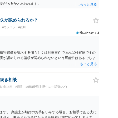
要があるかと思われます。
失が認められるか？
#モラハラ
#裁判
役にたった
2
損害賠償を請求する側もしくは刑事事件であれば検察側ですの
実が認められる請求が認められないという可能性はあるでしょ
続き相談
婚の慰謝料
#調停
#婚姻費用(別居中の生活費など)
ます。 弁護士が離婚のお手伝いをする場合、お相手である夫に
ません。断られた場合にたちまち膠着状態に陥ってしまうの