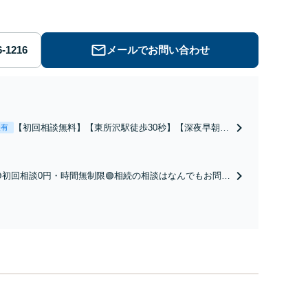
メールでお問い合わせ
【初回相談無料】【東所沢駅徒歩30秒】【深夜早朝対
表有
応】【土日祝対応】中高年離婚／財産分与／不貞慰謝
料請求／養育費増額・減額請求などはお任せくださ
い。双方納得した後腐れがない解決に向けて、全力を
🟢初回相談0円・時間無制限🟢相続の相談はなんでもお問合
尽くします。
せください！遺産分割／遺言書作成／遺留分侵害額請求／
相続人調査など。相続手続きから親や兄弟、親戚とのトラ
ブルなど幅広く対応。他士業とも連携可能です【出張相談
可】【東所沢駅30秒】