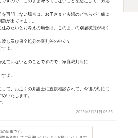
とですので、このまま帰ってこないことを想定して、対応
居を再開しない場合は、お子さまと夫婦のどちらが一緒に
題が出てきます。

に住みたいとお考えの場合は、このままの別居状態が続く
渡し及び保全処分の審判等の申立て

すよ。

えていないとのことですので、家庭裁判所に、

すよ。

にして、お近くの弁護士に直接相談されて、今後の対応に
めいたします。

す。
2025年3月21日 06:36
時点の情報です。
用性を考慮してご利用いただくようお願いいたします。