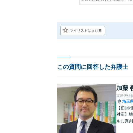
マイリストに入れる
この質問に回答した弁護士
加藤 
東所沢法
埼玉
【初回相
対応】地
ルに真剣
リーズナ