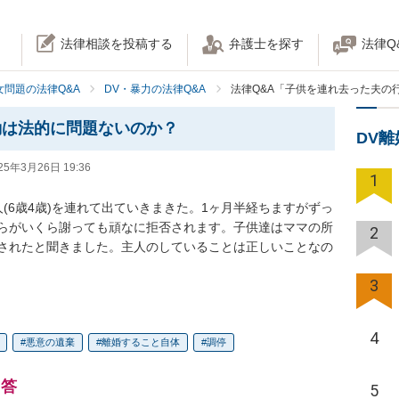
法律相談を投稿する
弁護士を探す
法律Q
女問題の法律Q&A
DV・暴力の法律Q&A
法律Q&A「子供を連れ去った夫の
動は法的に問題ないのか？
DV
25年3月26日 19:36
1
(6歳4歳)を連れて出ていきまきた。1ヶ月半経ちますがずっ
らがいくら謝っても頑なに拒否されます。子供達はママの所
2
されたと聞きました。主人のしていることは正しいことなの
3
4
悪意の遺棄
離婚すること自体
調停
回答
5