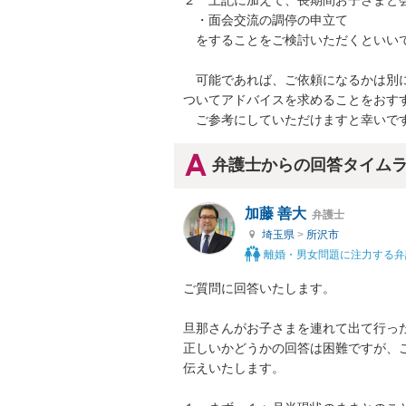
２　上記に加えて、長期間お子さまと会
　・面会交流の調停の申立て

　をすることをご検討いただくといいで
　可能であれば、ご依頼になるかは別
ついてアドバイスを求めることをおすす
　ご参考にしていただけますと幸いで
弁護士からの回答タイム
加藤 善大
弁護士
埼玉県
>
所沢市
離婚・男女問題に注力する弁
ご質問に回答いたします。

旦那さんがお子さまを連れて出て行った
正しいかどうかの回答は困難ですが、
伝えいたします。
