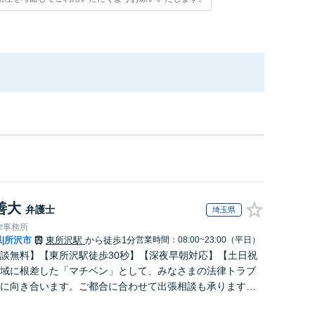
善大
弁護士
埼玉県
律事務所
県
所沢市
東所沢駅
から徒歩1分
営業時間：08:00~23:00（平日）
|
談無料】【東所沢駅徒歩30秒】【深夜早朝対応】【土日祝
域に根差した「マチベン」として、みなさまの法律トラブ
に向き合います。ご都合に合わせて出張相談も承ります。
ブルな料金体系をご提供しています。