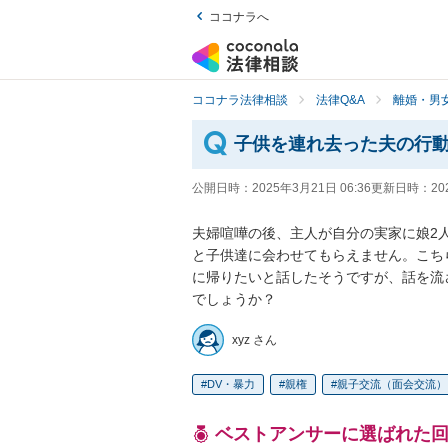
ココナラへ
ココナラ法律相談
法律Q&A
離婚・男
子供を連れ去った夫の行
公開日時：
2025年3月21日 06:36
更新日時：
20
夫婦喧嘩の後、主人が自分の実家に娘2人
と子供達に会わせてもらえません。こち
に帰りたいと話したそうですが、話を流
でしょうか？
xyz さん
DV・暴力
親権
親子交流（面会交流）
ベストアンサーに選ばれた