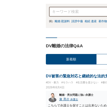
例）
離婚 慰謝料
誹謗中傷
相続 遺産
著作物
DV離婚の法律Q&A
新着順
DV被害の緊急対応と継続的な法的
#DV・暴力
#モラハラ
#生活費を渡さない
#暴
2026年8月4日
離婚・男女問題に強い弁護士
泉 亮介
弁護士
こちらで弁護士を探すことは出来ないため