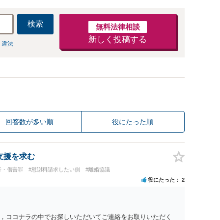
検索
無料法律相談
新しく投稿する
 違法
回答数が多い順
役にたった順
支援を求む
行・傷害罪
#慰謝料請求したい側
#離婚協議
役にたった
2
，ココナラの中でお探しいただいてご連絡をお取りいただく