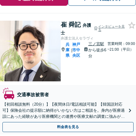
崔 舜記
弁護
インタビューを見
る
士
弁護士法人セラヴィ
三ノ宮駅
営業時間：09:00
兵
神戸
~21:00（平日）
庫
市中
から徒歩6
|
県
央区
分
交通事故被害者
【初回相談無料（20分）】【夜間休日/電話相談可能】【韓国語対応
可】保険会社の提示額に納得がいかない方はご相談を。身内が医療過
誤にあった経験があり医療機関との連携や医療文献の調査に強みがあ
ります。
料金表を見る