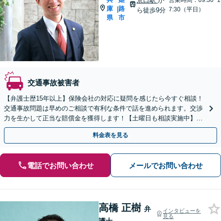
京口駅
か
営業時間：09:30~1
庫
路
|
7:30（平日）
ら徒歩9分
県
市
交通事故被害者
【弁護士歴15年以上】保険会社の対応に疑問を感じたら今すぐ相談！
交通事故問題は早めのご相談で有利な条件で話を進められます。交渉
力を生かして正当な賠償金を獲得します！【土曜日も相談実施中】
【アットホームな雰囲気で話しやすい】
料金表を見る
電話でお問い合わせ
メールでお問い合わせ
高橋 正樹
弁
インタビューを
見る