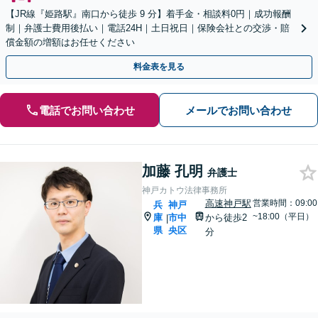
【JR線『姫路駅』南口から徒歩 9 分】着手金・相談料0円｜成功報酬
制｜弁護士費用後払い｜電話24H｜土日祝日｜保険会社との交渉・賠
償金額の増額はお任せください
料金表を見る
電話でお問い合わせ
メールでお問い合わせ
加藤 孔明
弁護士
神戸カトウ法律事務所
高速神戸駅
営業時間：09:00
兵
神戸
~18:00（平日）
庫
市中
から徒歩2
|
県
央区
分