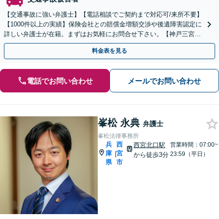
【交通事故に強い弁護士】【電話相談でご契約まで対応可/来所不要】
【1000件以上の実績】保険会社との賠償金増額交渉や後遺障害認定に
詳しい弁護士が在籍。まずはお気軽にお問合せ下さい。【神戸三宮駅
9分】
料金表を見る
電話でお問い合わせ
メールでお問い合わせ
峯松 永典
弁護士
峯松法律事務所
兵
西
西宮北口駅
営業時間：07:00~
庫
宮
|
23:59（平日）
から徒歩3分
県
市