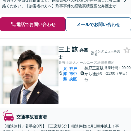
ち切り／不当な賠償金など、保険会社への対応に不満を感じたらご連
絡ください。【加害者の方へ】刑事事件の経験実績豊富な弁護士が石
鹸から裁判までサポートします。【初回相談無料】
電話でお問い合わせ
メールでお問い合わせ
三上 諒
弁護
インタビューを見
る
士
弁護士法人オールニーズ法律事務所
神戸三宮駅
営業時間：09:00
兵
神戸
~21:00（平日）
庫
市中
から徒歩3
|
県
央区
分
交通事故被害者
【相談無料／着手金0円】【三宮駅5分】相談件数は月100件以上！事