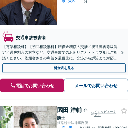
県
央区
分
交通事故被害者
【電話相談可】【初回相談無料】賠償金増額の交渉／後遺障害等級認
定／過失割合の対立など、交通事故でのお困りごと・トラブルはご相
談ください。依頼者さまの利益を最優先に、交渉から訴訟まで対応い
たします【弁護士費用特約利用可】【神戸駅3分】
料金表を見る
電話でお問い合わせ
メールでお問い合わせ
園田 洋輔
弁
インタビューを
見る
護士
姫路総合法律事務所
兵
姫