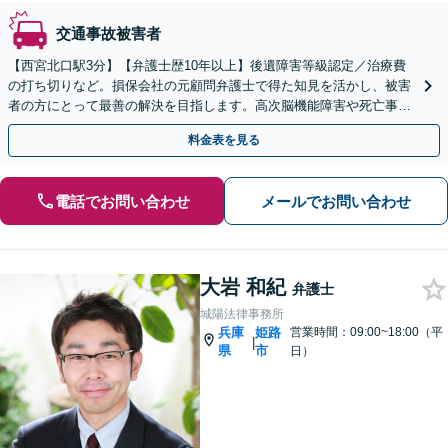
交通事故被害者
【西宮北口駅3分】【弁護士歴10年以上】後遺障害等級認定／治療費
の打ち切りなど。損保会社の元顧問弁護士で得た知見を活かし、被害
者の方にとって最善の解決を目指します。高次脳機能障害や死亡事件
など難しい案件の対応も可能です。【初回相談無料】
料金表を見る
電話でお問い合わせ
メールでお問い合わせ
大岩 和紀
弁護士
城陽法律事務所
兵庫
姫路
営業時間：09:00~18:00（平
|
県
市
日）