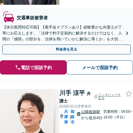
交通事故被害者
【休日夜間対応可能】【着手金０プランあり】経験豊かな弁護士が丁
寧にお応えします。「法律で杓子定規的に解決するだけではなく、人
間の『感情』の部分を、法律を用いていかに解決に導くか」を大切に
しています。
料金表を見る
電話で面談予約
メールで面談予約
川手 涼平
弁
インタビューを
見る
護士
姫路駅前法律事務所
兵
姫
山陽姫路駅
営業時間：09:00~
庫
路
|
18:00（平日）
から徒歩4分
県
市