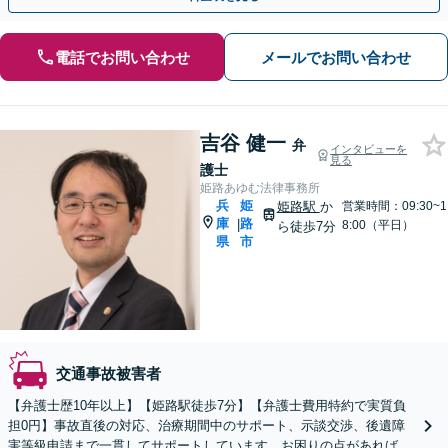
電話でお問い合わせ
メールでお問い合わせ
吉谷 健一
弁
インタビューを
見る
護士
姫路あゆむ法律事務所
兵
姫
姫路駅
か
営業時間：09:30~1
庫
路
|
8:00（平日）
ら徒歩7分
県
市
交通事故被害者
【弁護士歴10年以上】【姫路駅徒歩7分】【弁護士費用特約で実質負
担0円】事故直後の対応、治療期間中のサポート、示談交渉、後遺障
害等級申請まで一貫してサポートしています。お困りの点があれば、