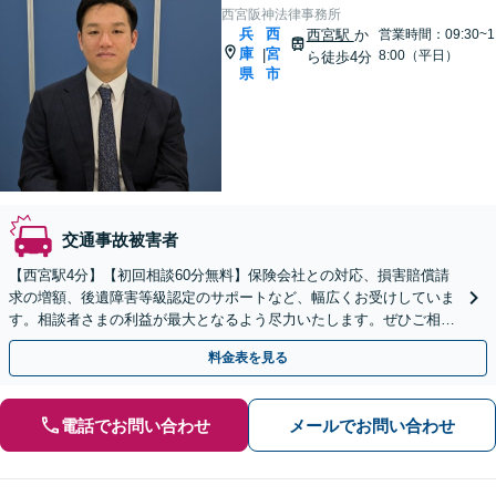
西宮阪神法律事務所
兵
西
西宮駅
か
営業時間：09:30~1
庫
宮
|
8:00（平日）
ら徒歩4分
県
市
交通事故被害者
【西宮駅4分】【初回相談60分無料】保険会社との対応、損害賠償請
求の増額、後遺障害等級認定のサポートなど、幅広くお受けしていま
す。相談者さまの利益が最大となるよう尽力いたします。ぜひご相談
ください。【休日・夜間面談可】【WEB面談可】
料金表を見る
電話でお問い合わせ
メールでお問い合わせ