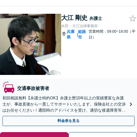
大江 剛史
弁護士
水田・大江法律事務所
兵庫
姫路
営業時間：09:00~18:00（平
|
県
市
日）
交通事故被害者
初回相談無料【弁護士特約OK】弁護士歴10年以上の実績豊富な弁護
士が、事故直後から一貫してサポートいたします。保険会社との交渉
はお任せください！通院時のアドバイスを受け、適切な後遺障害等級
認定で賠償金アップ【休日・夜間面談可】
料金表を見る