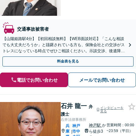
交通事故被害者
【山陽姫路駅4分】【初回相談無料】【WEB面談対応】「こんな相談
でも大丈夫だろうか」と躊躇されている方も、保険会社との交渉がス
トレスになっている時点でぜひご相談ください。示談交渉、後遺障害
等級認定、過失割合などすべて対応【休日・夜間相談可】
料金表を見る
電話でお問い合わせ
メールでお問い合わせ
石井 龍一
弁
インタビューを
見る
護士
石井法律事務所
神戸駅
か
営業時間：00:00
兵
神戸
~23:59（平日）
庫
市中
ら徒歩3
|