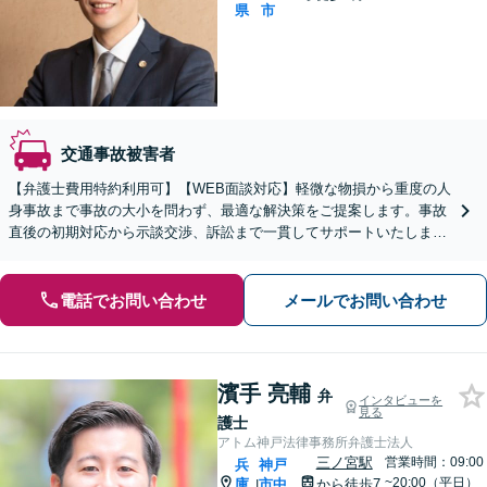
県
市
交通事故被害者
【弁護士費用特約利用可】【WEB面談対応】軽微な物損から重度の人
身事故まで事故の大小を問わず、最適な解決策をご提案します。事故
直後の初期対応から示談交渉、訴訟まで一貫してサポートいたします
ので、ぜひご相談ください。【休日・夜間相談可】
電話でお問い合わせ
メールでお問い合わせ
濱手 亮輔
弁
インタビューを
見る
護士
アトム神戸法律事務所弁護士法人
三ノ宮駅
営業時間：09:00
兵
神戸
~20:00（平日）
庫
市中
から徒歩7
|