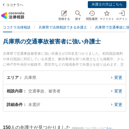
弁護士の方はこちら
ココナラへ
投稿する
探す
閲覧履歴
マイリスト
ログイン
ココナラ法律相談
兵庫県で法律相談できる弁護士
兵庫県で交通事故に
兵庫県の交通事故被害者に強い弁護士
兵庫県で交通事故被害者に強い弁護士が150名見つかりました。初回面談無料
や休日面談に対応している弁護士、解決事例を持つ弁護士なども掲載中。さら
に神戸市中央区や姫路市、西宮市などの地域条件で弁護士を絞り込めます。交
通事故に関係する自動車事故やバイク事故、自転車事故等の細かな分野での絞
り込み検索もでき便利です。特にフェリーチェ法律事務所の後藤 千絵弁護士や
エリア
兵庫県
変更
天野・上垣法律会計事務所の上垣 孝俊弁護士、姫路あゆむ法律事務所の吉谷 健
一弁護士のプロフィール情報や弁護士費用、強みなどが注目されています。
相談内容
交通事故、被害者
変更
『兵庫県で土日や夜間に発生した交通事故被害者のトラブルを今すぐに弁護士
に相談したい』『交通事故被害者のトラブル解決の実績豊富な近くの弁護士を
検索したい』『初回相談無料で交通事故被害者を法律相談できる兵庫県内の弁
詳細条件
未選択
変更
護士に相談予約したい』などでお困りの相談者さんにおすすめです。
150
人の弁護士が見つかりました
(検索結果について詳しくは
こちら
)