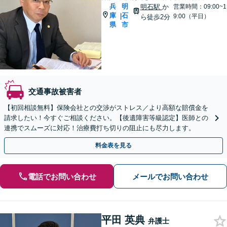
兵
明
明石駅
か
営業時間：09:00~1
庫
石
|
9:00（平日）
ら徒歩2分
県
市
交通事故被害者
【初回相談無料】保険会社との交渉がストレス／より高額な賠償金を
請求したい！今すぐご相談ください。【後遺障害等級認定】医師との
連携でスムーズに対応！治療費打ち切りの阻止にも尽力します。
料金表を見る
電話でお問い合わせ
メールでお問い合わせ
平田 英典
弁護士