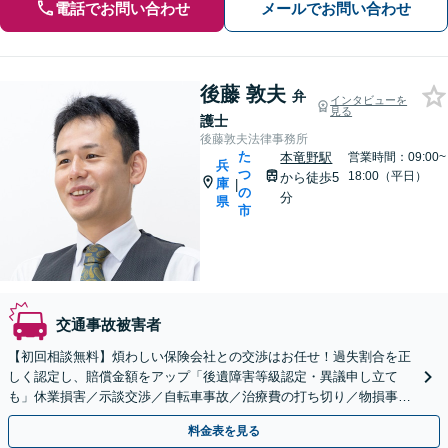
電話でお問い合わせ
メールでお問い合わせ
後藤 敦夫
弁
インタビューを
見る
護士
後藤敦夫法律事務所
た
本竜野駅
営業時間：09:00~
兵
つ
18:00（平日）
から徒歩5
庫
|
の
分
県
市
交通事故被害者
【初回相談無料】煩わしい保険会社との交渉はお任せ！過失割合を正
しく認定し、賠償金額をアップ「後遺障害等級認定・異議申し立て
も」休業損害／示談交渉／自転車事故／治療費の打ち切り／物損事故
／死亡事故【休日・夜間相談可】【本竜野駅5分】
料金表を見る