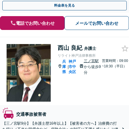
対応【オンライン相談OK】【三ノ宮駅6分】
料金表を見る
電話でお問い合わせ
メールでお問い合わせ
西山 良紀
弁護士
リライト神戸法律事務所
三ノ宮駅
営業時間：09:00
兵
神戸
~18:30（平日）
庫
市中
から徒歩9
|
県
央区
分
交通事故被害者
【三ノ宮駅9分】【弁護士歴16年以上】【被害者の方へ】治療費の打