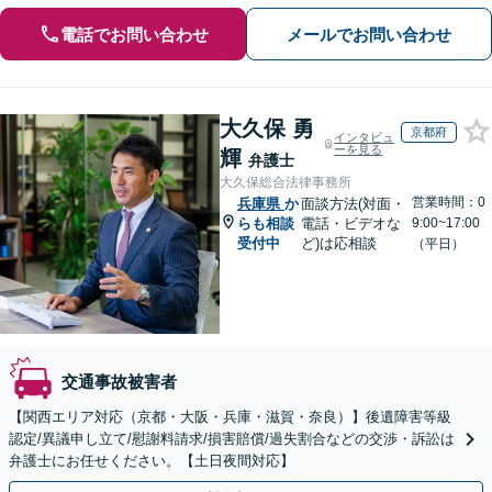
電話でお問い合わせ
メールでお問い合わせ
大久保 勇
京都府
インタビュ
ーを見る
輝
弁護士
大久保総合法律事務所
営業時間：0
兵庫県
か
面談方法(対面・
らも相談
電話・ビデオな
9:00~17:00
受付中
ど)は応相談
（平日）
交通事故被害者
【関西エリア対応（京都・大阪・兵庫・滋賀・奈良）】後遺障害等級
認定/異議申し立て/慰謝料請求/損害賠償/過失割合などの交渉・訴訟は
弁護士にお任せください。【土日夜間対応】