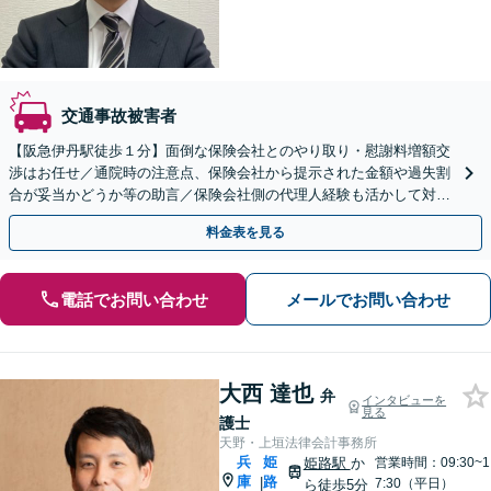
交通事故被害者
【阪急伊丹駅徒歩１分】面倒な保険会社とのやり取り・慰謝料増額交
渉はお任せ／通院時の注意点、保険会社から提示された金額や過失割
合が妥当かどうか等の助言／保険会社側の代理人経験も活かして対応
します【弁護士費用特約OK】
料金表を見る
電話でお問い合わせ
メールでお問い合わせ
大西 達也
弁
インタビューを
見る
護士
天野・上垣法律会計事務所
兵
姫
姫路駅
か
営業時間：09:30~1
庫
路
|
7:30（平日）
ら徒歩5分