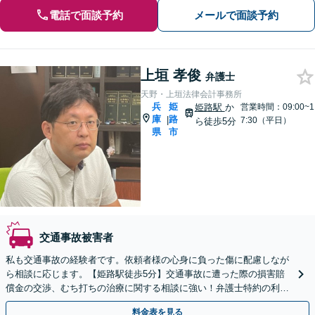
電話で面談予約
メールで面談予約
上垣 孝俊
弁護士
天野・上垣法律会計事務所
兵
姫
姫路駅
か
営業時間：09:00~1
庫
路
|
7:30（平日）
ら徒歩5分
県
市
交通事故被害者
私も交通事故の経験者です。依頼者様の心身に負った傷に配慮しなが
ら相談に応じます。【姫路駅徒歩5分】交通事故に遭った際の損害賠
償金の交渉、むち打ちの治療に関する相談に強い！弁護士特約の利用
OK。難しい交渉はお任せください。
料金表を見る