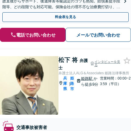
故直後からサポート、後遺障害等級認定のコツも熟知。賠償案提示段
階等、どの段階でも対応可能。保険会社の理不尽な治療費打切り、減
額と長年戦ってきた経験をもとに、粘り強く戦います。
料金表を見る
電話でお問い合わせ
メールでお問い合わせ
松下 将
弁護
インタビューを見
る
士
弁護士法人ALG＆Associates 姫路法律事務所
兵
姫
姫路駅
か
営業時間：00:00~2
庫
路
|
3:59（平日）
ら徒歩9分
県
市
交通事故被害者