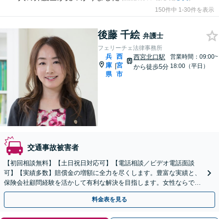
150件中 1-30件を表示
後藤 千絵
弁護士
フェリーチェ法律事務所
兵
西
西宮北口駅
営業時間：09:00~
庫
宮
|
18:00（平日）
から徒歩5分
県
市
交通事故被害者
【初回相談無料】【土日祝日対応可】【電話相談／ビデオ電話面談
可】【実績多数】賠償金の増額に全力を尽くします。豊富な実績と、
保険会社顧問経験を活かして有利な解決を目指します。女性ならでは
の心配りであなたに寄り添います。
料金表を見る