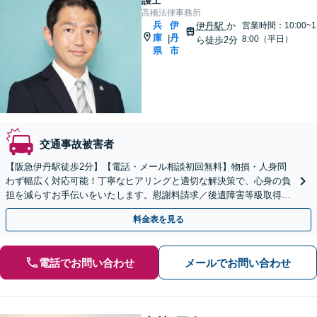
護士
高橋法律事務所
兵
伊
伊丹駅
か
営業時間：10:00~1
庫
丹
|
8:00（平日）
ら徒歩2分
県
市
交通事故被害者
【阪急伊丹駅徒歩2分】【電話・メール相談初回無料】物損・人身問
わず幅広く対応可能！丁寧なヒアリングと適切な解決策で、心身の負
担を減らすお手伝いをいたします。慰謝料請求／後遺障害等級取得な
ど【夜間休日対応可】【オンライン面談可】
料金表を見る
電話でお問い合わせ
メールでお問い合わせ