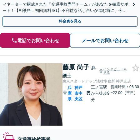
ィネーターで構成された「交通事故専門チーム」があなたを徹底サポ
ート！【相談料：初回無料※1】不利益な話し合いが進む前に、今す
ぐ相談！
料金表を見る
電話でお問い合わせ
メールでお問い合わせ
藤原 尚子
弁
インタビューを
見る
護士
東京スタートアップ法律事務所 神戸支店
三ノ宮駅
営業時間：06:30
兵
神戸
~22:00（平日）
庫
市中
から徒歩9
|
県
央区
分
交通事故被害者