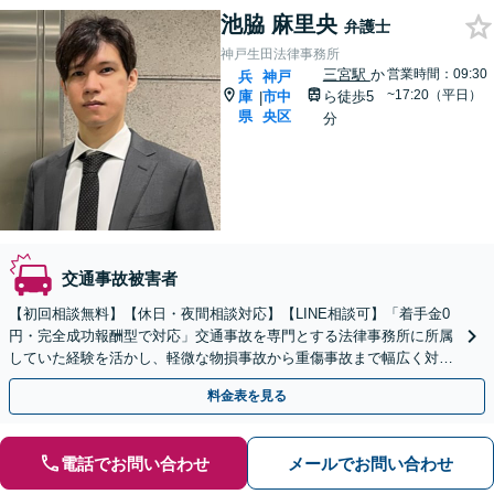
池脇 麻里央
弁護士
神戸生田法律事務所
三宮駅
か
営業時間：09:30
兵
神戸
~17:20（平日）
庫
市中
ら徒歩5
|
県
央区
分
交通事故被害者
【初回相談無料】【休日・夜間相談対応】【LINE相談可】「着手金0
円・完全成功報酬型で対応」交通事故を専門とする法律事務所に所属
していた経験を活かし、軽微な物損事故から重傷事故まで幅広く対応
いたします【WEB面談対応】
料金表を見る
電話でお問い合わせ
メールでお問い合わせ