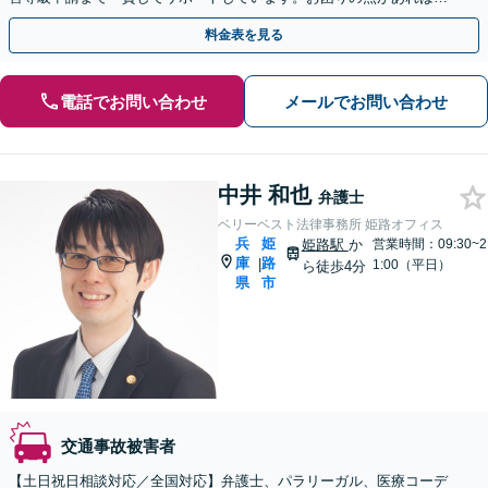
どのような内容でも遠慮なくご相談ください。
料金表を見る
電話でお問い合わせ
メールでお問い合わせ
中井 和也
弁護士
ベリーベスト法律事務所 姫路オフィス
兵
姫
姫路駅
か
営業時間：09:30~2
庫
路
|
1:00（平日）
ら徒歩4分
県
市
交通事故被害者
【土日祝日相談対応／全国対応】弁護士、パラリーガル、医療コーデ