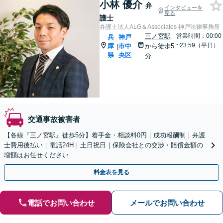
小林 優介
弁
インタビューを
見る
護士
弁護士法人ALG＆Associates 神戸法律事務所
三ノ宮駅
営業時間：00:00
兵
神戸
~23:59（平日）
庫
市中
から徒歩5
|
県
央区
分
交通事故被害者
【各線『三ノ宮駅』徒歩5分】着手金・相談料0円｜成功報酬制｜弁護
士費用後払い｜電話24H｜土日祝日｜保険会社との交渉・賠償金額の
増額はお任せください
料金表を見る
電話でお問い合わせ
メールでお問い合わせ