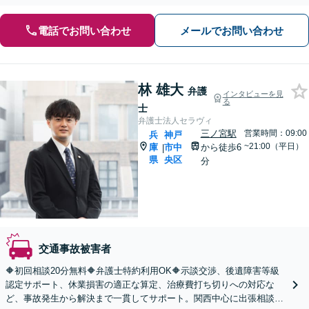
電話でお問い合わせ
メールでお問い合わせ
林 雄大
弁護
インタビューを見
る
士
弁護士法人セラヴィ
三ノ宮駅
営業時間：09:00
兵
神戸
~21:00（平日）
庫
市中
から徒歩6
|
県
央区
分
交通事故被害者
🔶初回相談20分無料🔶弁護士特約利用OK🔶示談交渉、後遺障害等級
認定サポート、休業損害の適正な算定、治療費打ち切りへの対応な
ど、事故発生から解決まで一貫してサポート。関西中心に出張相談も