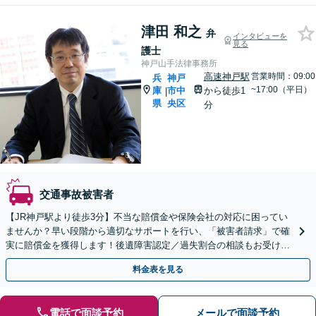
津田 和之
弁
インタビューを
見る
護士
神戸山手法律事務所
高速神戸駅
営業時間：09:00
兵
神戸
~17:00（平日）
庫
市中
から徒歩1
|
県
央区
分
交通事故被害者
【JR神戸駅より徒歩3分】不当な賠償金や保険会社の対応に困ってい
ませんか？早い段階から適切なサポートを行い、「被害者請求」で確
実に賠償金を獲得します！後遺障害認定／過失割合の相談もお受けし
ます【初回のご相談無料】【土日・夜間の受付可能】
料金表を見る
電話で面談予約
メールで面談予約