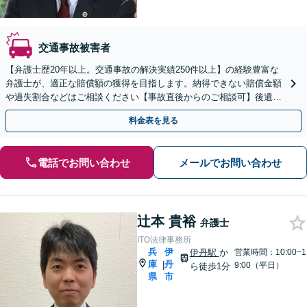
交通事故被害者
【弁護士歴20年以上。交通事故の解決実績250件以上】の経験豊富な
弁護士が、適正な賠償額の獲得を目指します。納得できない賠償金額
や過失割合などはご相談ください【事故直後からのご相談可】後遺障
害等級認定の申請も対応します
料金表を見る
電話でお問い合わせ
メールでお問い合わせ
辻本 貴裕
弁護士
ITO法律事務所
兵
伊
伊丹駅
か
営業時間：10:00~1
庫
丹
|
9:00（平日）
ら徒歩1分
県
市