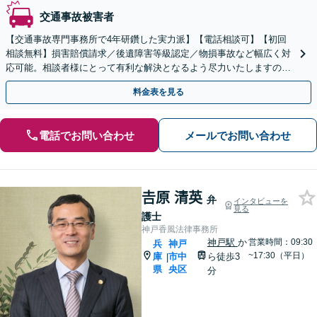
交通事故被害者
【交通事故専門事務所で4年研鑽した実力派】【電話相談可】【初回
相談無料】損害賠償請求／後遺障害等級認定／物損事故など幅広く対
応可能。相談者様にとって有利な解決となるよう尽力いたしますの
で、ぜひご相談ください【神戸駅3分】【休日・夜間面談可】
料金表を見る
電話でお問い合わせ
メールでお問い合わせ
𠮷原 清英
弁
インタビューを
見る
護士
神戸香風法律事務所
神戸駅
か
営業時間：09:30
兵
神戸
~17:30（平日）
庫
市中
ら徒歩3
|
県
央区
分