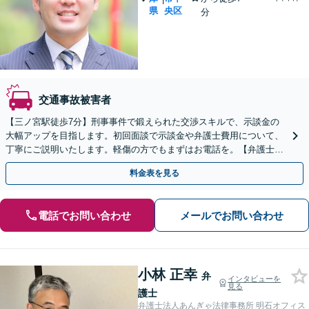
県
央区
分
交通事故被害者
【三ノ宮駅徒歩7分】刑事事件で鍛えられた交渉スキルで、示談金の
大幅アップを目指します。初回面談で示談金や弁護士費用について、
丁寧にご説明いたします。軽傷の方でもまずはお電話を。【弁護士費
用特約対応可】【LINEや弁護士直通電話あり】
料金表を見る
電話でお問い合わせ
メールでお問い合わせ
小林 正幸
弁
インタビューを
見る
護士
弁護士法人あんぎゃ法律事務所 明石オフィス