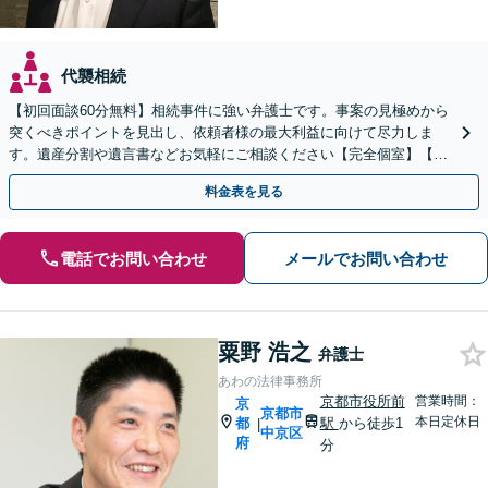
代襲相続
【初回面談60分無料】相続事件に強い弁護士です。事案の見極めから
突くべきポイントを見出し、依頼者様の最大利益に向けて尽力しま
す。遺産分割や遺言書などお気軽にご相談ください【完全個室】【丸
太町駅5分】
料金表を見る
電話でお問い合わせ
メールでお問い合わせ
粟野 浩之
弁護士
あわの法律事務所
京都市役所前
営業時間：
京
京都市
本日定休日
都
駅
から徒歩1
|
中京区
府
分