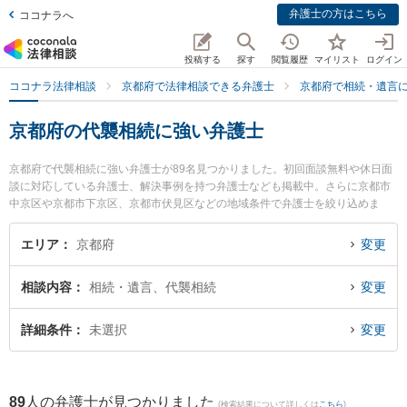
弁護士の方はこちら
ココナラへ
投稿する
探す
閲覧履歴
マイリスト
ログイン
ココナラ法律相談
京都府で法律相談できる弁護士
京都府で相続・遺言
京都府の代襲相続に強い弁護士
京都府で代襲相続に強い弁護士が89名見つかりました。初回面談無料や休日面
談に対応している弁護士、解決事例を持つ弁護士なども掲載中。さらに京都市
中京区や京都市下京区、京都市伏見区などの地域条件で弁護士を絞り込めま
す。相続・遺言に関係する家族間の相続トラブルや認知症の相続、遺産分割等
の細かな分野での絞り込み検索もでき便利です。特に丹波橋法律事務所の笠中
エリア
京都府
変更
晴司弁護士や弁護士法人富士パートナーズ 富士パートナーズ法律事務所の藤井
哲也弁護士、弁護士法人心 京都法律事務所の伊藤 美穂弁護士のプロフィール情
相談内容
相続・遺言、代襲相続
変更
報や弁護士費用、強みなどが注目されています。『京都府で土日や夜間に発生
した代襲相続のトラブルを今すぐに弁護士に相談したい』『代襲相続のトラブ
ル解決の実績豊富な近くの弁護士を検索したい』『初回相談無料で代襲相続を
詳細条件
未選択
変更
法律相談できる京都府内の弁護士に相談予約したい』などでお困りの相談者さ
んにおすすめです。
89
人の弁護士が見つかりました
(検索結果について詳しくは
こちら
)