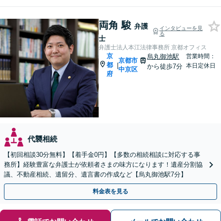
両角 駿
弁護
インタビューを見
る
士
弁護士法人本江法律事務所 京都オフィス
京
烏丸御池駅
営業時間：
京都市
都
|
本日定休日
から徒歩7分
中京区
府
代襲相続
【初回相談30分無料】【着手金0円】【多数の相続相談に対応する事
務所】経験豊富な弁護士が依頼者さまの味方になります！遺産分割協
議、不動産相続、遺留分、遺言書の作成など【烏丸御池駅7分】
料金表を見る