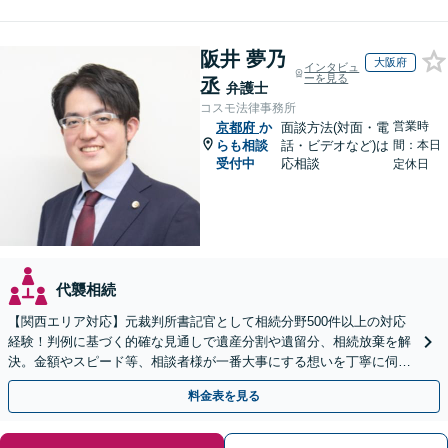
阪井 夢乃
大阪府
インタビュ
ーを見る
丞
弁護士
コスモ法律事務所
営業時
京都府
か
面談方法(対面・電
らも相談
話・ビデオなど)は
間：本日
受付中
応相談
定休日
代襲相続
【関西エリア対応】元裁判所書記官として相続分野500件以上の対応
経験！判例に基づく的確な見通しで遺産分割や遺留分、相続放棄を解
決。金額やスピード等、相談者様が一番大事にする想いを丁寧に伺い
最善の解決策を提案【WEB面談可】
料金表を見る