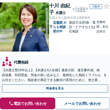
十川 由紀
大阪府
インタビュ
ーを見る
子
弁護士
弁護士法人阪南合同法律事務所
営業時
京都府
か
面談方法(対面・電
らも相談
話・ビデオなど)は
間：本日
受付中
応相談
定休日
代襲相続
【弁護士歴15年以上】【弁護士4人在籍】遺産分割、遺言書作成、相
続放棄、特別受益、預金の使い込みなど、複雑化した相続トラブルも
お任せください。相談者が満足できる解決の実現のために、他士業と
連携し最善を尽くします【完全個室】
料金表を見る
電話でお問い合わせ
メールでお問い合わせ