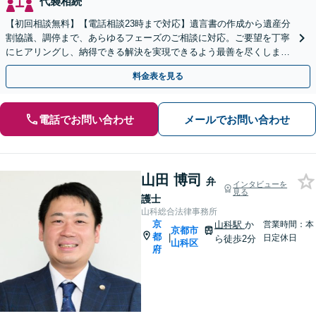
代襲相続
【初回相談無料】【電話相談23時まで対応】遺言書の作成から遺産分
割協議、調停まで、あらゆるフェーズのご相談に対応。ご要望を丁寧
にヒアリングし、納得できる解決を実現できるよう最善を尽くします
【夜間・休日対応可】【西大路御池駅徒歩1分】
料金表を見る
電話でお問い合わせ
メールでお問い合わせ
山田 博司
弁
インタビューを
見る
護士
山科総合法律事務所
京
山科駅
か
営業時間：本
京都市
都
|
日定休日
ら徒歩2分
山科区
府