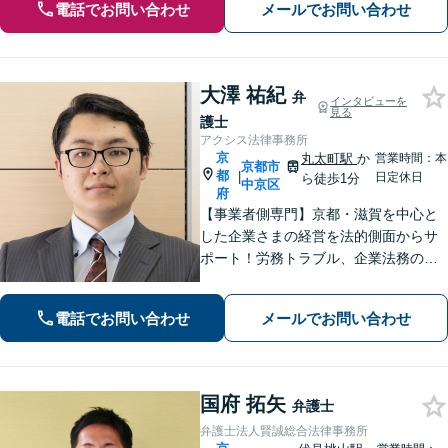
電話でお問い合わせ
メールでお問い合わせ
大澤 祐紀
弁
インタビューを
見る
護士
アクシス法律事務所
京
丸太町駅
か
営業時間：本
京都市
都
|
日定休日
ら徒歩1分
中京区
府
【事業者側専門】京都・滋賀を中心と
した企業さまの経営を法的側面からサ
ポート！労務トラブル、企業法務のご
相談はお任せください。あらゆる労務
問題への対応を中心に、その他中小企
電話でお問い合わせ
メールでお問い合わせ
業法務について豊富な経験がありま
す。【Web相談可】
国府 拓矢
弁護士
弁護士法人賢誠総合法律事務所