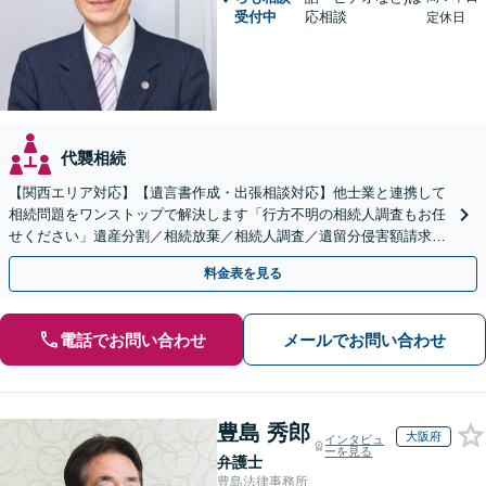
受付中
応相談
定休日
代襲相続
【関西エリア対応】【遺言書作成・出張相談対応】他士業と連携して
相続問題をワンストップで解決します「行方不明の相続人調査もお任
せください」遺産分割／相続放棄／相続人調査／遺留分侵害額請求／
登記など【休日・夜間面談可】【分割払い対応】
料金表を見る
電話でお問い合わせ
メールでお問い合わせ
豊島 秀郎
大阪府
インタビュ
ーを見る
弁護士
豊島法律事務所