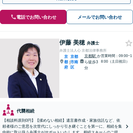
電話でお問い合わせ
メールでお問い合わせ
伊藤 美穂
弁護士
弁護士法人心 京都法律事務所
京都駅
か
営業時間：09:00~1
京
京都
8:00（土日祝日）
都
市南
ら徒歩3
|
府
区
分
代襲相続
【相談料原則0円】【揉めない相続】遺言書作成・家族信託など、依
頼者様のご意思を次世代にしっかり引き継ぐことを第一に、相続を集
中的に取り扱う弁護士がサポートいたします。相続スキームのご提案