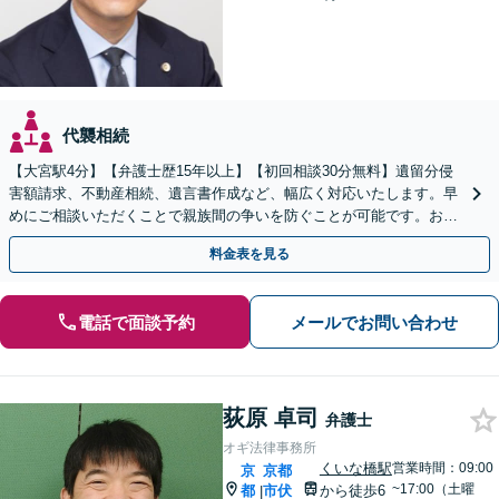
代襲相続
【大宮駅4分】【弁護士歴15年以上】【初回相談30分無料】遺留分侵
害額請求、不動産相続、遺言書作成など、幅広く対応いたします。早
めにご相談いただくことで親族間の争いを防ぐことが可能です。おひ
とりで悩まず、まずは弁護士にご相談ください。
料金表を見る
電話で面談予約
メールでお問い合わせ
荻原 卓司
弁護士
オギ法律事務所
くいな橋駅
営業時間：09:00
京
京都
~17:00（土曜
都
市伏
から徒歩6
|