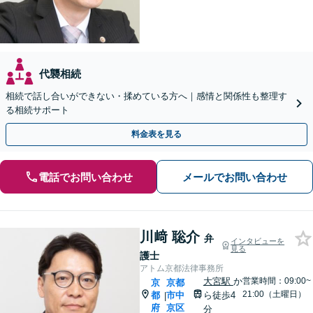
代襲相続
相続で話し合いができない・揉めている方へ｜感情と関係性も整理す
る相続サポート
料金表を見る
電話でお問い合わせ
メールでお問い合わせ
川﨑 聡介
弁
インタビューを
見る
護士
アトム京都法律事務所
大宮駅
か
営業時間：09:00~
京
京都
21:00（土曜日）
都
市中
ら徒歩4
|
府
京区
分