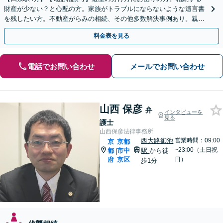
財産が少ない？と心配の方。家族がトラブルにならないような遺言書
を残したい方。不動産がらみの相続、その他多数解決事例あり。親身
に対応します【夜間・休日面談】【初回相談無料】
料金表を見る
電話でお問い合わせ
メールでお問い合わせ
山西 保彦
弁
インタビューを
見る
護士
山西保彦法律事務所
西大路御池
営業時間：09:00
京
京都
~23:00（土日祝
都
市中
駅
から徒
|
府
京区
日）
歩1分