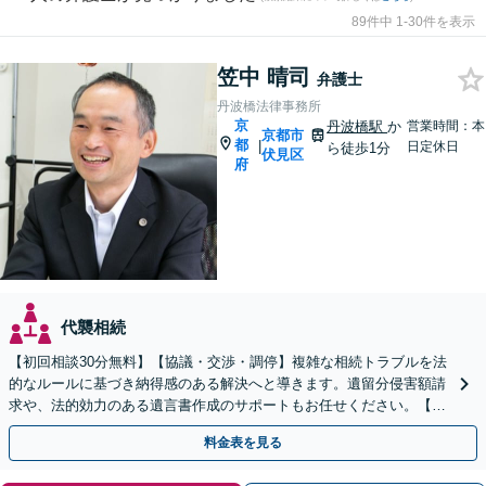
89件中 1-30件を表示
笠中 晴司
弁護士
丹波橋法律事務所
京
丹波橋駅
か
営業時間：本
京都市
都
|
日定休日
ら徒歩1分
伏見区
府
代襲相続
【初回相談30分無料】【協議・交渉・調停】複雑な相続トラブルを法
的なルールに基づき納得感のある解決へと導きます。遺留分侵害額請
求や、法的効力のある遺言書作成のサポートもお任せください。【京
阪丹波橋駅徒歩1分】【初回相談無料】
料金表を見る