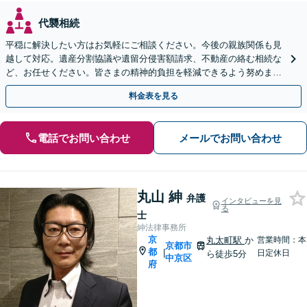
代襲相続
平穏に解決したい方はお気軽にご相談ください。今後の親族関係も見
越して対応。遺産分割協議や遺留分侵害額請求、不動産の絡む相続な
ど、お任せください。皆さまの精神的負担を軽減できるよう努めます
【完全個室】【休日・夜間は要相談】【丸太町駅3分】
料金表を見る
電話でお問い合わせ
メールでお問い合わせ
丸山 紳
弁護
インタビューを見
る
士
紳法律事務所
京
丸太町駅
か
営業時間：本
京都市
都
|
日定休日
ら徒歩5分
中京区
府