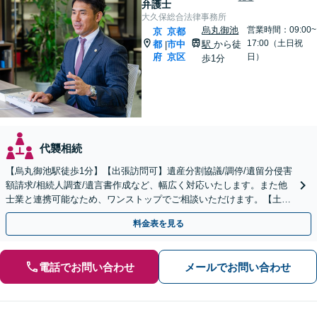
弁護士
大久保総合法律事務所
烏丸御池
営業時間：09:00~
京
京都
17:00（土日祝
都
市中
駅
から徒
|
府
京区
日）
歩1分
代襲相続
【烏丸御池駅徒歩1分】【出張訪問可】遺産分割協議/調停/遺留分侵害
額請求/相続人調査/遺言書作成など、幅広く対応いたします。また他
士業と連携可能なため、ワンストップでご相談いただけます。【土日
夜間対応】
料金表を見る
電話でお問い合わせ
メールでお問い合わせ