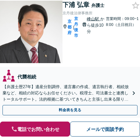
下浦 弘章
弁護士
京丹後法律事務所
京
峰山駅
か
営業時間：09:00~1
京
丹
8:00（土日祝日）
ら徒歩10
都
|
後
分
府
市
代襲相続
【弁護士歴27年】遺産分割調停、遺言書の作成、遺言執行者、相続放
棄など、相続の対応ならお任せください。税理士、司法書士と連携し
トータルサポート。法的根拠に基づいてきちんと主張し出来る限りご
希望に沿った結果に導きます【兵庫県北部エリアも対応】
料金表を見る
電話でお問い合わせ
メールで面談予約