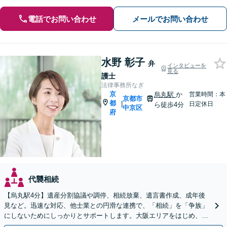
電話でお問い合わせ
メールでお問い合わせ
水野 彰子
弁
インタビューを
見る
護士
法律事務所なぎ
京
烏丸駅
か
営業時間：本
京都市
都
|
日定休日
ら徒歩4分
中京区
府
代襲相続
【烏丸駅4分】遺産分割協議や調停、相続放棄、遺言書作成、成年後
見など。迅速な対応、他士業との円滑な連携で、「相続」を「争族」
にしないためにしっかりとサポートします。大阪エリアをはじめ、出
張相談も対応します【Web面談可】【初回相談無料】