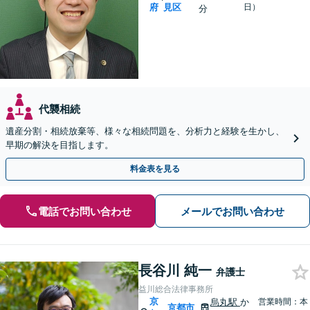
府
見区
日）
分
代襲相続
遺産分割・相続放棄等、様々な相続問題を、分析力と経験を生かし、
早期の解決を目指します。
料金表を見る
電話でお問い合わせ
メールでお問い合わせ
長谷川 純一
弁護士
益川総合法律事務所
京
烏丸駅
か
営業時間：本
京都市