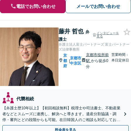
電話でお問い合わせ
メールでお問い合わせ
藤井 哲也
弁
インタビューを
見る
護士
弁護士法人富士パートナーズ 富士パートナー
ズ法律事務所
京都市役所前
営業時間：
京
京都市
本日定休日
都
駅
から徒歩0
|
中京区
府
分
代襲相続
【弁護士歴10年以上】【初回相談無料】税理士や司法書士、不動産業
者などとスムーズに連携し、解決へと導きます。遺産分割協議・調
停・審判とどの段階からも可能。在日韓国人のご相談も対応しており
ます【休日・夜間相談可】【京都市役所前駅5分】
料金表を見る