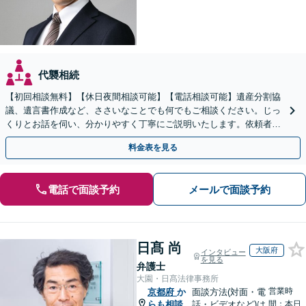
代襲相続
【初回相談無料】【休日夜間相談可能】【電話相談可能】遺産分割協
議、遺言書作成など、ささいなことでも何でもご相談ください。じっ
くりとお話を伺い、分かりやすく丁寧にご説明いたします。依頼者の
方の利益を最大化するために尽力いたします。
料金表を見る
電話で面談予約
メールで面談予約
日髙 尚
大阪府
インタビュー
を見る
弁護士
大園・日髙法律事務所
営業時
京都府
か
面談方法(対面・電
らも相談
話・ビデオなど)は
間：本日