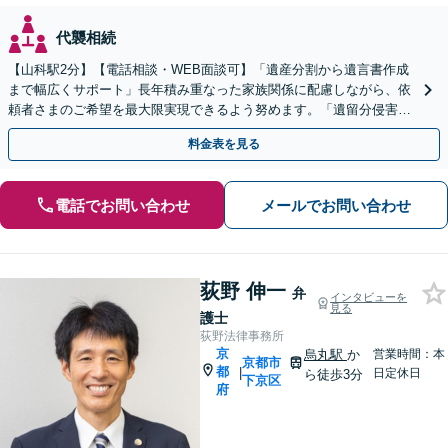
代襲相続
【山科駅2分】【電話相談・WEB面談可】「遺産分割から遺言書作成
まで幅広くサポート」長年積み重なった家族関係に配慮しながら、依
頼者さまのご希望を最大限実現できるよう努めます。「遺留分侵害額
請求／相続放棄／不動産・株式の相続／年金分割ほか」
料金表を見る
電話でお問い合わせ
メールでお問い合わせ
荻野 伸一
弁
インタビューを
見る
護士
荻野法律事務所
京
烏丸駅
か
営業時間：本
京都市
都
|
日定休日
ら徒歩3分
下京区
府