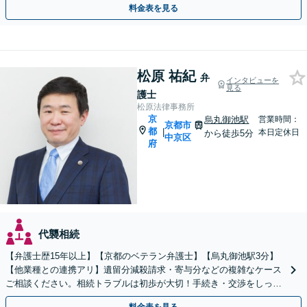
料金表を見る
松原 祐紀
弁
インタビューを
見る
護士
松原法律事務所
京
烏丸御池駅
営業時間：
京都市
都
|
本日定休日
から徒歩5分
中京区
府
代襲相続
【弁護士歴15年以上】【京都のベテラン弁護士】【烏丸御池駅3分】
【他業種との連携アリ】遺留分減殺請求・寄与分などの複雑なケース
ご相談ください。相続トラブルは初歩が大切！手続き・交渉をしっか
りとサポートします。【初回面談無料】