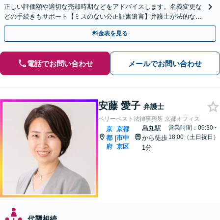
正しい評価額や適切な売却時期などをアドバイスします。名義変更な
どの手続きもサポート【ミスのない公正証書遺言】弁護士が法的な観
点から遺言書を作成します。
料金表を見る
電話でお問い合わせ
メールでお問い合わせ
安藤 愛子
弁護士
ベリーベスト法律事務所 京都オフィス
烏丸駅
営業時間：09:30~
京
京都
18:00（土日祝日）
都
市中
から徒歩
|
府
京区
1分
代襲相続