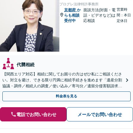
プログレ法律特許事務所
営業時
京都府
か
面談方法(対面・電
らも相談
話・ビデオなど)は
間：本日
受付中
応相談
定休日
代襲相続
【関西エリア対応】相続に関してお困りの方はぜひ私にご相談くださ
い。対立を避け、できる限り円満に相続手続きを進めます「遺産分割
協議・調停／相続人の調査／使い込み／寄与分／遺留分侵害額請求／
相続放棄（借金の相続）／遺言書作成【休日・夜間相談可】
料金表を見る
電話でお問い合わせ
メールでお問い合わせ