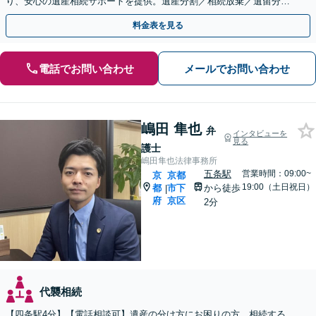
り、安心の遺産相続サポートを提供。遺産分割／相続放棄／遺留分も
お任せ！【出張サポート】【完全個室】【丸太町駅6分】
料金表を見る
電話でお問い合わせ
メールでお問い合わせ
嶋田 隼也
弁
インタビューを
見る
護士
嶋田隼也法律事務所
五条駅
営業時間：09:00~
京
京都
19:00（土日祝日）
都
市下
から徒歩
|
府
京区
2分
代襲相続
【四条駅4分】【電話相談可】遺産の分け方にお困りの方。相続する