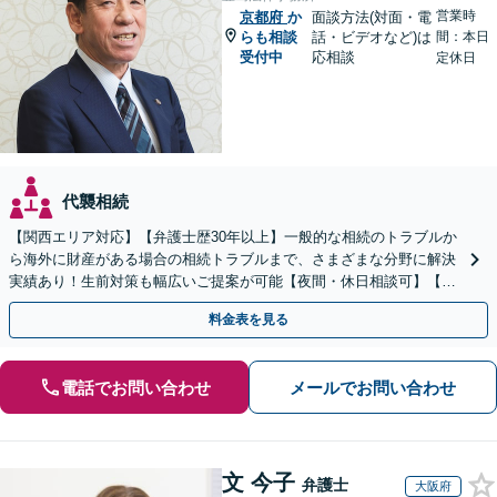
営業時
京都府
か
面談方法(対面・電
らも相談
話・ビデオなど)は
間：本日
受付中
応相談
定休日
代襲相続
【関西エリア対応】【弁護士歴30年以上】一般的な相続のトラブルか
ら海外に財産がある場合の相続トラブルまで、さまざまな分野に解決
実績あり！生前対策も幅広いご提案が可能【夜間・休日相談可】【完
全個室】
料金表を見る
電話でお問い合わせ
メールでお問い合わせ
文 今子
弁護士
大阪府