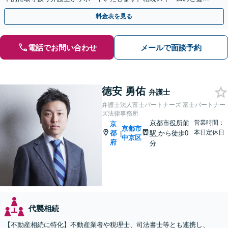
から遺言執行まで責任を持って対応させていただきます。
料金表を見る
電話でお問い合わせ
メールで面談予約
徳安 勇佑
弁護士
弁護士法人富士パートナーズ 富士パートナー
ズ法律事務所
京都市役所前
営業時間：
京
京都市
本日定休日
都
駅
から徒歩0
|
中京区
府
分
代襲相続
【不動産相続に特化】不動産業者や税理士、司法書士等とも連携し、