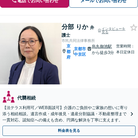
電話でお問い合わせ
メールでお問い合わせ
分部 りか
弁
インタビューを
見る
護士
市民共同法律事務所
京
烏丸御池駅
営業時間：
京都市
都
|
本日定休日
から徒歩3分
中京区
府
代襲相続
【法テラス利用可／WEB面談可】介護のご負担やご家族の想いに寄り
添う相続相談。遺言作成・成年後見・遺産分割協議・不動産整理まで
一貫対応。認知症への備えも含め、円満な解決を丁寧に支えます。
料金表を見る