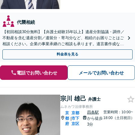
代襲相続
【初回相談30分無料】【弁護士経験15年以上】遺産分割協議・調停／
不動産を含む遺産分割／遺留分・寄与分など、相続のお困りごとはご
相談ください。企業の事業承継のご相談も承ります。遺言書作成など
生前対策もサポート【烏丸駅3分】【Web面談可】
料金表を見る
電話でお問い合わせ
メールでお問い合わせ
宗川 雄己
弁護士
ムネカワ法律事務所
四条駅
営業時間：10:00~
京
京都
18:00（土日祝日）
都
市下
から徒歩
|
府
京区
3分