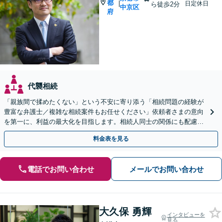
都
|
日定休日
ら徒歩2分
中京区
府
代襲相続
「親族間で揉めたくない」という不安に寄り添う「相続問題の経験が
豊富な弁護士／複雑な相続案件もお任せください」依頼者さまの意向
を第一に、利益の最大化を目指します。相続人同士の関係にも配慮
し、きめ細やかに対応
料金表を見る
電話でお問い合わせ
メールでお問い合わせ
大久保 勇輝
インタビューを
見る