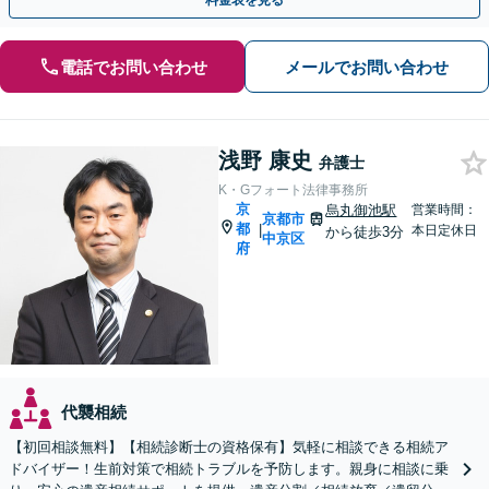
料金表を見る
電話でお問い合わせ
メールでお問い合わせ
浅野 康史
弁護士
K・Gフォート法律事務所
京
烏丸御池駅
営業時間：
京都市
都
|
本日定休日
から徒歩3分
中京区
府
代襲相続
【初回相談無料】【相続診断士の資格保有】気軽に相談できる相続ア
ドバイザー！生前対策で相続トラブルを予防します。親身に相談に乗