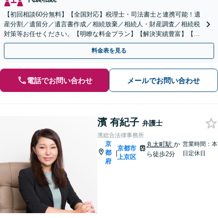
【初回相談60分無料】【全国対応】税理士・司法書士と連携可能！遺
産分割／遺留分／遺言書作成／相続放棄／相続人・財産調査／相続税
対策等お任せください。【明瞭な料金プラン】【解決実績豊富】【電
話相談可】
料金表を見る
電話でお問い合わせ
メールでお問い合わせ
濱 有紀子
弁護士
濱総合法律事務所
京
丸太町駅
か
営業時間：本
京都市
都
|
日定休日
ら徒歩2分
上京区
府