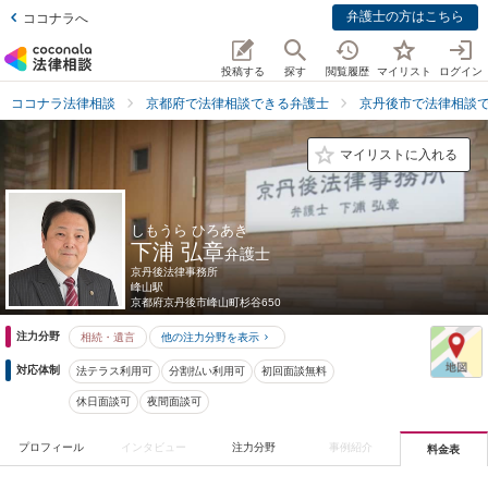
弁護士の方はこちら
ココナラへ
投稿する
探す
閲覧履歴
マイリスト
ログイン
ココナラ法律相談
京都府で法律相談できる弁護士
京丹後市で法律相談
マイリストに入れる
しもうら ひろあき
下浦 弘章
弁護士
京丹後法律事務所
峰山駅
京都府
京丹後市峰山町杉谷650
注力分野
相続・遺言
他の注力分野を表示
対応体制
法テラス利用可
分割払い利用可
初回面談無料
休日面談可
夜間面談可
プロフィール
インタビュー
注力分野
事例紹介
料金表