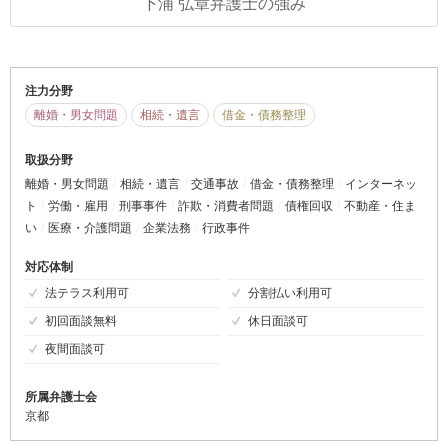
下浦 弘章弁護士の強み
注力分野
離婚・男女問題
相続・遺言
借金・債務整理
取扱分野
離婚・男女問題
相続・遺言
交通事故
借金・債務整理
インターネッ
ト
労働・雇用
刑事事件
詐欺・消費者問題
債権回収
不動産・住ま
い
医療・介護問題
企業法務
行政事件
対応体制
法テラス利用可
分割払い利用可
初回面談無料
休日面談可
夜間面談可
所属弁護士会
京都