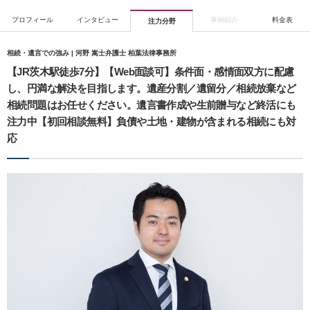
プロフィール
インタビュー
事例紹介
料金表
注力分野
相続・遺言での強み | 河野 嵩士弁護士 柏葉法律事務所
【JR茨木駅徒歩7分】【Web面談可】条件面・感情面双方に配慮
し、円満な解決を目指します。遺産分割／遺留分／相続放棄など
相続問題はお任せください。遺言書作成や生前贈与など終活にも
注力中【初回相談無料】負債や土地・建物が含まれる相続にも対
応