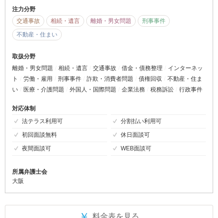
注力分野
交通事故
相続・遺言
離婚・男女問題
刑事事件
不動産・住まい
取扱分野
離婚・男女問題
相続・遺言
交通事故
借金・債務整理
インターネッ
ト
労働・雇用
刑事事件
詐欺・消費者問題
債権回収
不動産・住ま
い
医療・介護問題
外国人・国際問題
企業法務
税務訴訟
行政事件
対応体制
法テラス利用可
分割払い利用可
初回面談無料
休日面談可
夜間面談可
WEB面談可
所属弁護士会
大阪
￥
料金表を見る