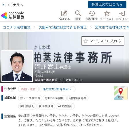
弁護士の方はこちら
ココナラへ
投稿する
探す
閲覧履歴
マイリスト
ログイン
ココナラ法律相談
大阪府で法律相談できる弁護士
茨木市で法律相談で
マイリストに入れる
こうの たかし
河野 嵩士
弁護士
柏葉法律事務所
茨木駅
大阪府
茨木市駅前3-1-3 東伸ビル301
注力分野
相続・遺言
他の注力分野を表示
対応体制
法テラス利用可
分割払い利用可
初回面談無料
休日面談可
夜間面談可
WEB面談可
※お電話で来所日時をご予約いただき、ご予約いただいた日時にお越しいただ
注意補足
き、ご相談いただくという形になります。基本的に電話でのご相談はお受けし
ておりません。 ※分割払い、休日相談についてはご相談ください。