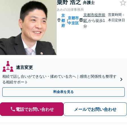
粟野 浩之
弁護士
あわの法律事務所
京都市役所前
営業時間：
京
京都市
本日定休日
都
駅
から徒歩1
|
中京区
府
分
遺言変更
相続で話し合いができない・揉めている方へ｜感情と関係性も整理す
る相続サポート
料金表を見る
電話でお問い合わせ
メールでお問い合わせ