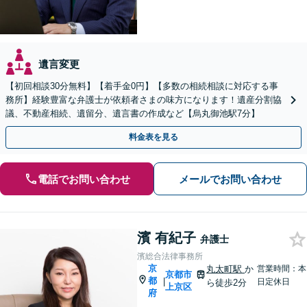
遺言変更
【初回相談30分無料】【着手金0円】【多数の相続相談に対応する事
務所】経験豊富な弁護士が依頼者さまの味方になります！遺産分割協
議、不動産相続、遺留分、遺言書の作成など【烏丸御池駅7分】
料金表を見る
電話でお問い合わせ
メールでお問い合わせ
濱 有紀子
弁護士
濱総合法律事務所
京
丸太町駅
か
営業時間：本
京都市
都
|
日定休日
ら徒歩2分
上京区
府