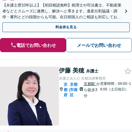
【弁護士歴10年以上】【初回相談無料】税理士や司法書士、不動産業
者などとスムーズに連携し、解決へと導きます。遺産分割協議・調
停・審判とどの段階からも可能。在日韓国人のご相談も対応しており
ます【休日・夜間相談可】【京都市役所前駅5分】
料金表を見る
電話でお問い合わせ
メールでお問い合わせ
伊藤 美穂
弁護士
弁護士法人心 京都法律事務所
京都駅
か
営業時間：09:00~1
京
京都
8:00（土日祝日）
都
市南
ら徒歩3
|
府
区
分