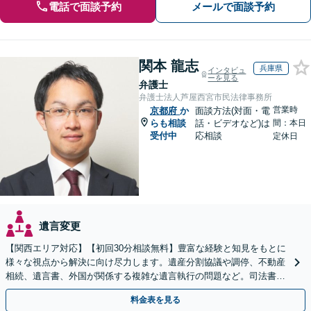
電話で面談予約
メールで面談予約
関本 龍志
兵庫県
インタビュ
ーを見る
弁護士
弁護士法人芦屋西宮市民法律事務所
営業時
京都府
か
面談方法(対面・電
らも相談
話・ビデオなど)は
間：本日
受付中
応相談
定休日
遺言変更
【関西エリア対応】【初回30分相談無料】豊富な経験と知見をもとに
様々な視点から解決に向け尽力します。遺産分割協議や調停、不動産
相続、遺言書、外国が関係する複雑な遺言執行の問題など。司法書士
や税理士とも連携し、円滑な解決を【オンライン面談可】
料金表を見る