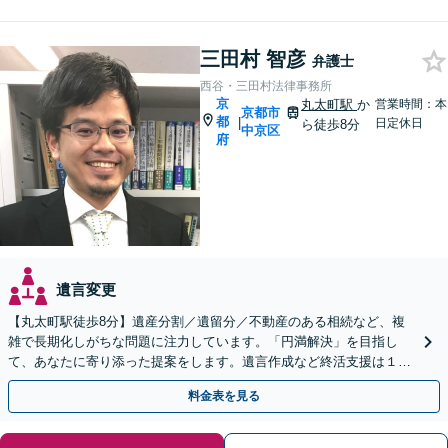
三田村 智彦
弁護士
西谷・三田村法律事務所
京
丸太町駅
か
営業時間：本
京都市
都
|
日定休日
ら徒歩8分
中京区
府
遺言変更
【丸太町駅徒歩8分】遺産分割／遺留分／不動産のある相続など、複
雑で長期化しがちな問題に注力しています。「円満解決」を目指し
て、あなたに寄り添った提案をします。遺言作成など終活支援は１１
万円（税込）〜。【明瞭会計・スピード対応】【他士業連携】
料金表を見る