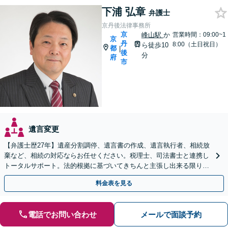
下浦 弘章
弁護士
京丹後法律事務所
京
峰山駅
か
営業時間：09:00~1
京
丹
8:00（土日祝日）
ら徒歩10
都
|
後
分
府
市
遺言変更
【弁護士歴27年】遺産分割調停、遺言書の作成、遺言執行者、相続放
棄など、相続の対応ならお任せください。税理士、司法書士と連携し
トータルサポート。法的根拠に基づいてきちんと主張し出来る限りご
希望に沿った結果に導きます【兵庫県北部エリアも対応】
料金表を見る
電話でお問い合わせ
メールで面談予約