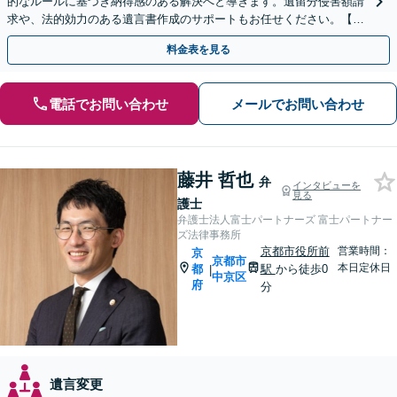
的なルールに基づき納得感のある解決へと導きます。遺留分侵害額請
求や、法的効力のある遺言書作成のサポートもお任せください。【京
阪丹波橋駅徒歩1分】【初回相談無料】
料金表を見る
電話でお問い合わせ
メールでお問い合わせ
藤井 哲也
弁
インタビューを
見る
護士
弁護士法人富士パートナーズ 富士パートナー
ズ法律事務所
京都市役所前
営業時間：
京
京都市
本日定休日
都
駅
から徒歩0
|
中京区
府
分
遺言変更