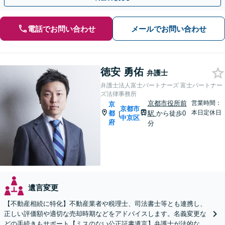
電話でお問い合わせ
メールでお問い合わせ
徳安 勇佑
弁護士
弁護士法人富士パートナーズ 富士パートナー
ズ法律事務所
京都市役所前
営業時間：
京
京都市
本日定休日
都
駅
から徒歩0
|
中京区
府
分
遺言変更
【不動産相続に特化】不動産業者や税理士、司法書士等とも連携し、
正しい評価額や適切な売却時期などをアドバイスします。名義変更な
どの手続きもサポート【ミスのない公正証書遺言】弁護士が法的な観