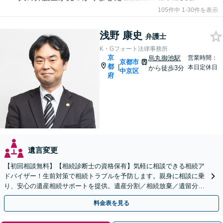
105件中 1-30件を表示
浅野 康史
弁護士
K・Gフォート法律事務所
京
烏丸御池駅
営業時間：
京都市
都
|
本日定休日
から徒歩3分
中京区
府
遺言変更
【初回相談無料】【相続診断士の資格保有】気軽に相談できる相続ア
ドバイザー！生前対策で相続トラブルを予防します。親身に相談に乗
り、安心の遺産相続サポートを提供。遺産分割／相続放棄／遺留分も
お任せ！【出張サポート】【完全個室】【丸太町駅6分】
料金表を見る