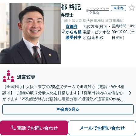
都 裕記
東京都
インタビュー
を見る
弁護士
弁護士法人新都法律事務所 東京事務所
営業時間：09:
京都府
面談方法(対面・
からも相
電話・ビデオな
00~19:00（土
談受付中
ど)は応相談
日祝日）
遺言変更
【全国対応】大阪・東京の2拠点でチームで迅速対応【電話・WEB相
談可】【遺産の取り分最大化を目指します】1営業日以内の返信を心
がけます「不動産が絡んだ複雑な遺産分割／遺留分／遺言書の作成・
執行／事業承継など、お任せください」【休日相談あり】
料金表を見る
電話でお問い合わせ
メールでお問い合わせ