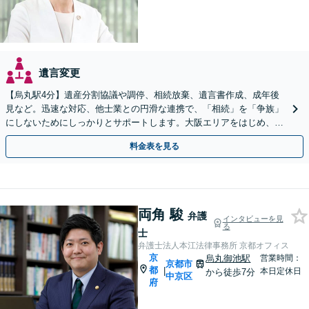
遺言変更
【烏丸駅4分】遺産分割協議や調停、相続放棄、遺言書作成、成年後
見など。迅速な対応、他士業との円滑な連携で、「相続」を「争族」
にしないためにしっかりとサポートします。大阪エリアをはじめ、出
張相談も対応します【Web面談可】【初回相談無料】
料金表を見る
両角 駿
弁護
インタビューを見
る
士
弁護士法人本江法律事務所 京都オフィス
京
烏丸御池駅
営業時間：
京都市
都
|
本日定休日
から徒歩7分
中京区
府