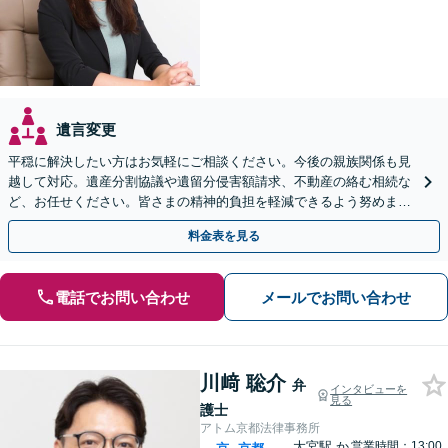
遺言変更
平穏に解決したい方はお気軽にご相談ください。今後の親族関係も見
越して対応。遺産分割協議や遺留分侵害額請求、不動産の絡む相続な
ど、お任せください。皆さまの精神的負担を軽減できるよう努めます
【完全個室】【休日・夜間は要相談】【丸太町駅3分】
料金表を見る
電話でお問い合わせ
メールでお問い合わせ
川﨑 聡介
弁
インタビューを
見る
護士
アトム京都法律事務所
大宮駅
か
営業時間：13:00