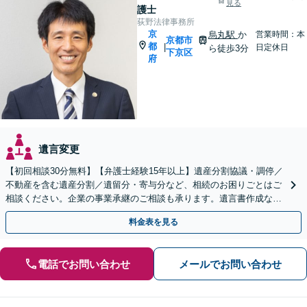
見る
護士
荻野法律事務所
京
烏丸駅
か
営業時間：本
京都市
都
|
日定休日
ら徒歩3分
下京区
府
遺言変更
【初回相談30分無料】【弁護士経験15年以上】遺産分割協議・調停／
不動産を含む遺産分割／遺留分・寄与分など、相続のお困りごとはご
相談ください。企業の事業承継のご相談も承ります。遺言書作成など
生前対策もサポート【烏丸駅3分】【Web面談可】
料金表を見る
電話でお問い合わせ
メールでお問い合わせ