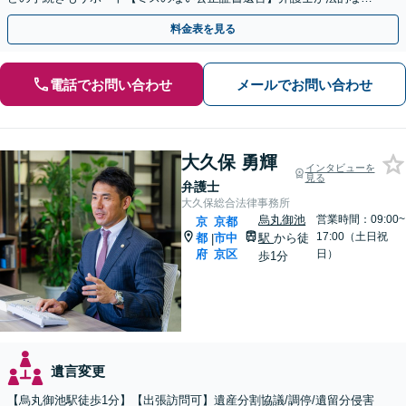
点から遺言書を作成します。
料金表を見る
電話でお問い合わせ
メールでお問い合わせ
大久保 勇輝
インタビューを
見る
弁護士
大久保総合法律事務所
烏丸御池
営業時間：09:00~
京
京都
17:00（土日祝
都
市中
駅
から徒
|
府
京区
日）
歩1分
遺言変更
【烏丸御池駅徒歩1分】【出張訪問可】遺産分割協議/調停/遺留分侵害