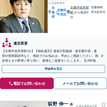
ズ法律事務所
京都市役所前
営業時間：
京
京都市
本日定休日
都
駅
から徒歩0
|
中京区
府
分
遺言変更
【京都市役所前駅1分】【相続遺言】遺産分割協議・遺言書作成・遺
留分侵害額請求など、相続でのお悩みは、早めにご相談ください。相
談者さまの希望に寄り添い、最適なご提案をいたします。【LINE相談
可能】【土日対応可能】【初回面談1時間無料】
料金表を見る
電話でお問い合わせ
メールでお問い合わせ
荻野 伸一
弁
インタビューを