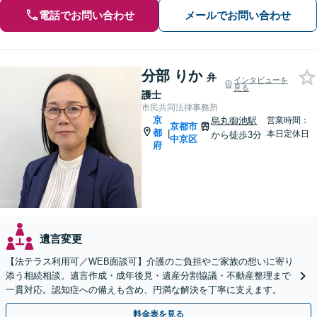
電話でお問い合わせ
メールでお問い合わせ
分部 りか
弁
インタビューを
見る
護士
市民共同法律事務所
京
烏丸御池駅
営業時間：
京都市
都
|
本日定休日
から徒歩3分
中京区
府
遺言変更
【法テラス利用可／WEB面談可】介護のご負担やご家族の想いに寄り
添う相続相談。遺言作成・成年後見・遺産分割協議・不動産整理まで
一貫対応。認知症への備えも含め、円満な解決を丁寧に支えます。
料金表を見る