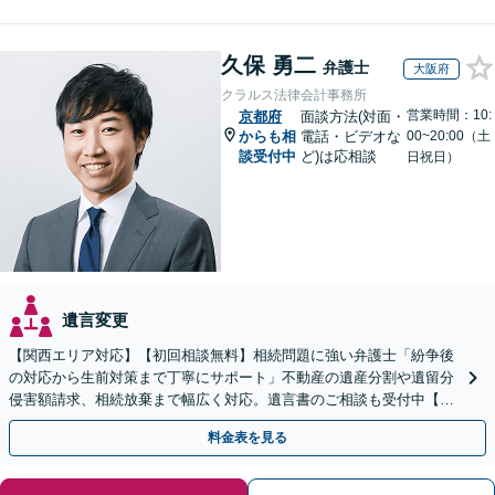
久保 勇二
弁護士
大阪府
クラルス法律会計事務所
営業時間：10:
京都府
面談方法(対面・
からも相
電話・ビデオな
00~20:00（土
談受付中
ど)は応相談
日祝日）
遺言変更
【関西エリア対応】【初回相談無料】相続問題に強い弁護士「紛争後
の対応から生前対策まで丁寧にサポート」不動産の遺産分割や遺留分
侵害額請求、相続放棄まで幅広く対応。遺言書のご相談も受付中【夜
間・休日面談可】【WEB面談】【完全個室】
料金表を見る