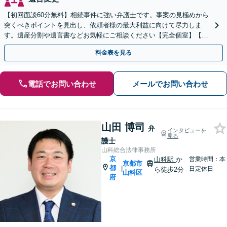
【初回面談60分無料】相続事件に強い弁護士です。事案の見極めから
突くべきポイントを見出し、依頼者様の最大利益に向けて尽力しま
す。遺産分割や遺言書などお気軽にご相談ください【完全個室】【丸
太町駅5分】
料金表を見る
電話でお問い合わせ
メールでお問い合わせ
山田 博司
弁
インタビューを
見る
護士
山科総合法律事務所
京
山科駅
か
営業時間：本
京都市
都
|
日定休日
ら徒歩2分
山科区
府