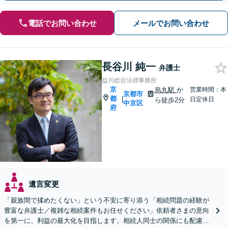
電話でお問い合わせ
メールでお問い合わせ
長谷川 純一
弁護士
益川総合法律事務所
京
烏丸駅
か
営業時間：本
京都市
都
|
日定休日
ら徒歩2分
中京区
府
遺言変更
「親族間で揉めたくない」という不安に寄り添う「相続問題の経験が
豊富な弁護士／複雑な相続案件もお任せください」依頼者さまの意向
を第一に、利益の最大化を目指します。相続人同士の関係にも配慮