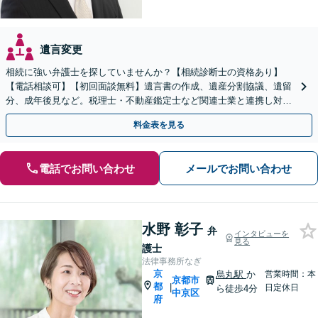
遺言変更
相続に強い弁護士を探していませんか？【相続診断士の資格あり】
【電話相談可】【初回面談無料】遺言書の作成、遺産分割協議、遺留
分、成年後見など。税理士・不動産鑑定士など関連士業と連携し対応
可能です
料金表を見る
電話でお問い合わせ
メールでお問い合わせ
水野 彰子
弁
インタビューを
見る
護士
法律事務所なぎ
京
烏丸駅
か
営業時間：本
京都市
都
|
日定休日
ら徒歩4分
中京区
府