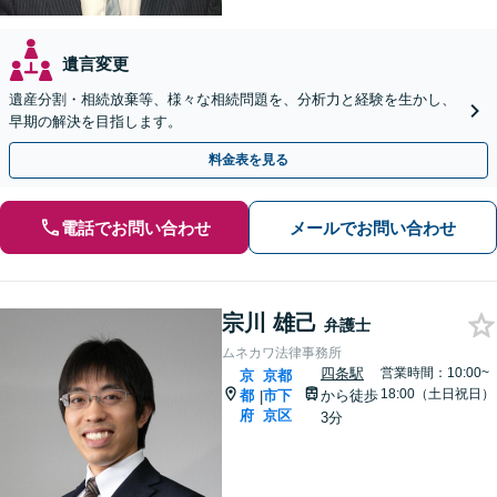
遺言変更
遺産分割・相続放棄等、様々な相続問題を、分析力と経験を生かし、
早期の解決を目指します。
料金表を見る
電話でお問い合わせ
メールでお問い合わせ
宗川 雄己
弁護士
ムネカワ法律事務所
四条駅
営業時間：10:00~
京
京都
18:00（土日祝日）
都
市下
から徒歩
|
府
京区
3分