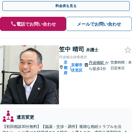
し、きめ細やかに対応
料金表を見る
電話でお問い合わせ
メールでお問い合わせ
笠中 晴司
弁護士
丹波橋法律事務所
京
丹波橋駅
か
営業時間：本
京都市
都
|
日定休日
ら徒歩1分
伏見区
府
遺言変更
【初回相談30分無料】【協議・交渉・調停】複雑な相続トラブルを法