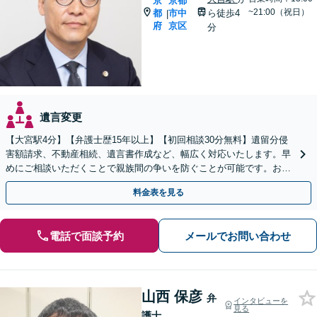
京
京都
~21:00（祝日）
都
市中
ら徒歩4
|
府
京区
分
遺言変更
【大宮駅4分】【弁護士歴15年以上】【初回相談30分無料】遺留分侵
害額請求、不動産相続、遺言書作成など、幅広く対応いたします。早
めにご相談いただくことで親族間の争いを防ぐことが可能です。おひ
とりで悩まず、まずは弁護士にご相談ください。
料金表を見る
電話で面談予約
メールでお問い合わせ
山西 保彦
弁
インタビューを
見る
護士