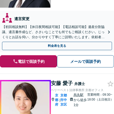
遺言変更
【初回相談無料】【休日夜間相談可能】【電話相談可能】遺産分割協
議、遺言書作成など、ささいなことでも何でもご相談ください。じっ
くりとお話を伺い、分かりやすく丁寧にご説明いたします。依頼者の
方の利益を最大化するために尽力いたします。
料金表を見る
電話で面談予約
メールで面談予約
安藤 愛子
弁護士
ベリーベスト法律事務所 京都オフィス
烏丸駅
営業時間：09:30~
京
京都
18:00（土日祝日）
都
市中
から徒歩
|
府
京区
1分