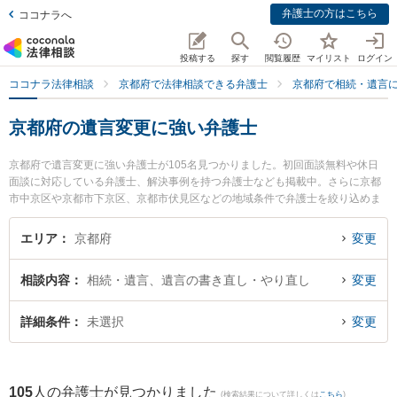
弁護士の方はこちら
ココナラへ
投稿する
探す
閲覧履歴
マイリスト
ログイン
ココナラ法律相談
京都府で法律相談できる弁護士
京都府で相続・遺言
京都府の遺言変更に強い弁護士
京都府で遺言変更に強い弁護士が105名見つかりました。初回面談無料や休日
面談に対応している弁護士、解決事例を持つ弁護士なども掲載中。さらに京都
市中京区や京都市下京区、京都市伏見区などの地域条件で弁護士を絞り込めま
す。相続・遺言に関係する家族間の相続トラブルや認知症の相続、遺産分割等
の細かな分野での絞り込み検索もでき便利です。特にK・Gフォート法律事務所
エリア
京都府
変更
の浅野 康史弁護士や市民共同法律事務所の分部 りか弁護士、弁護士法人富士パ
ートナーズ 富士パートナーズ法律事務所の徳安 勇佑弁護士のプロフィール情報
相談内容
相続・遺言、遺言の書き直し・やり直し
変更
や弁護士費用、強みなどが注目されています。『京都府で土日や夜間に発生し
た遺言変更のトラブルを今すぐに弁護士に相談したい』『遺言変更のトラブル
解決の実績豊富な近くの弁護士を検索したい』『初回相談無料で遺言変更を法
詳細条件
未選択
変更
律相談できる京都府内の弁護士に相談予約したい』などでお困りの相談者さん
におすすめです。
105
人の弁護士が見つかりました
(検索結果について詳しくは
こちら
)