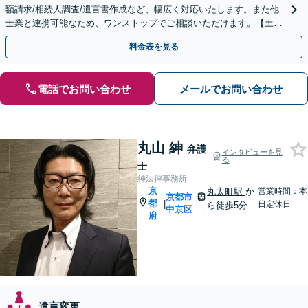
額請求/相続人調査/遺言書作成など、幅広く対応いたします。また他
士業と連携可能なため、ワンストップでご相談いただけます。【土日
夜間対応】
料金表を見る
電話でお問い合わせ
メールでお問い合わせ
丸山 紳
弁護
インタビューを見
る
士
紳法律事務所
京
丸太町駅
か
営業時間：本
京都市
都
|
日定休日
ら徒歩5分
中京区
府
遺言変更