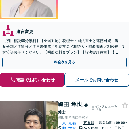
遺言変更
【初回相談60分無料】【全国対応】税理士・司法書士と連携可能！遺
産分割／遺留分／遺言書作成／相続放棄／相続人・財産調査／相続税
対策等お任せください。【明瞭な料金プラン】【解決実績豊富】【電
話相談可】
料金表を見る
電話でお問い合わせ
メールでお問い合わせ
嶋田 隼也
弁
インタビューを
見る
護士
嶋田隼也法律事務所
五条駅
営業時間：09:00~
京
京都
19:00（土日祝日）
都
市下
から徒歩
|