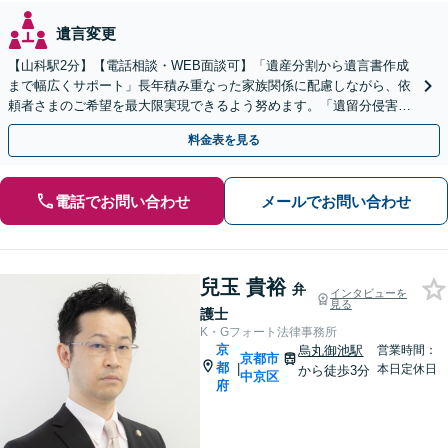
遺言変更
【山科駅2分】【電話相談・WEB面談可】「遺産分割から遺言書作成
まで幅広くサポート」長年積み重なった家族関係に配慮しながら、依
頼者さまのご希望を最大限実現できるよう努めます。「遺留分侵害額
請求／相続放棄／不動産・株式の相続／年金分割ほか」
料金表を見る
電話でお問い合わせ
メールでお問い合わせ
兒玉 貴裕
弁
インタビューを
見る
護士
K・Gフォート法律事務所
京
烏丸御池駅
営業時間：
京都市
都
|
本日定休日
から徒歩3分
中京区
府