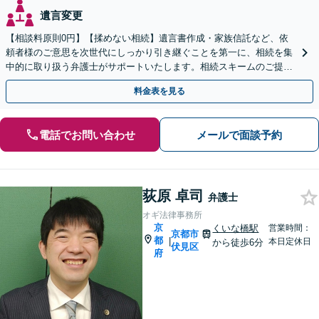
遺言変更
【相談料原則0円】【揉めない相続】遺言書作成・家族信託など、依
頼者様のご意思を次世代にしっかり引き継ぐことを第一に、相続を集
中的に取り扱う弁護士がサポートいたします。相続スキームのご提案
から遺言執行まで責任を持って対応させていただきます。
料金表を見る
電話でお問い合わせ
メールで面談予約
荻原 卓司
弁護士
オギ法律事務所
京
くいな橋駅
営業時間：
京都市
都
|
本日定休日
から徒歩6分
伏見区
府