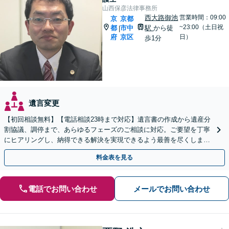
山西保彦法律事務所
西大路御池
営業時間：09:00
京
京都
~23:00（土日祝
都
市中
駅
から徒
|
府
京区
日）
歩1分
遺言変更
【初回相談無料】【電話相談23時まで対応】遺言書の作成から遺産分
割協議、調停まで、あらゆるフェーズのご相談に対応。ご要望を丁寧
にヒアリングし、納得できる解決を実現できるよう最善を尽くします
【夜間・休日対応可】【西大路御池駅徒歩1分】
料金表を見る
電話でお問い合わせ
メールでお問い合わせ