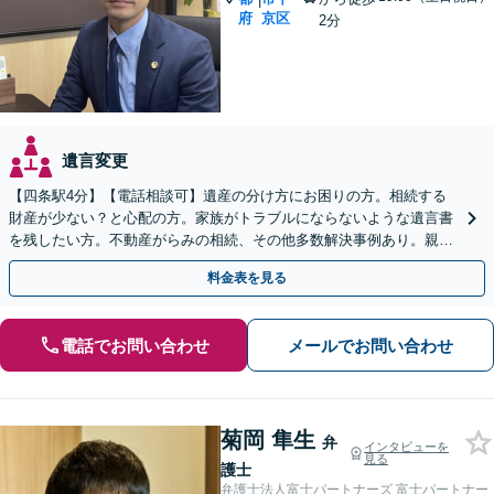
府
京区
2分
遺言変更
【四条駅4分】【電話相談可】遺産の分け方にお困りの方。相続する
財産が少ない？と心配の方。家族がトラブルにならないような遺言書
を残したい方。不動産がらみの相続、その他多数解決事例あり。親身
に対応します【夜間・休日面談】【初回相談無料】
料金表を見る
電話でお問い合わせ
メールでお問い合わせ
菊岡 隼生
弁
インタビューを
見る
護士
弁護士法人富士パートナーズ 富士パートナー