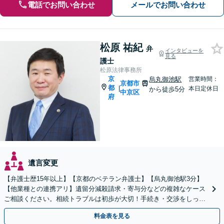
電話でお問い合わせ
メールでお問い合わせ
松原 祐紀
弁
インタビューを
見る
護士
松原法律事務所
京
烏丸御池駅
営業時間：
京都市
都
|
本日定休日
から徒歩5分
中京区
府
遺言変更
【弁護士歴15年以上】【京都のベテラン弁護士】【烏丸御池駅3分】
【他業種との連携アリ】遺留分減殺請求・寄与分などの複雑なケース
ご相談ください。相続トラブルは初歩が大切！手続き・交渉をしっか
りとサポートします。【初回面談無料】
料金表を見る