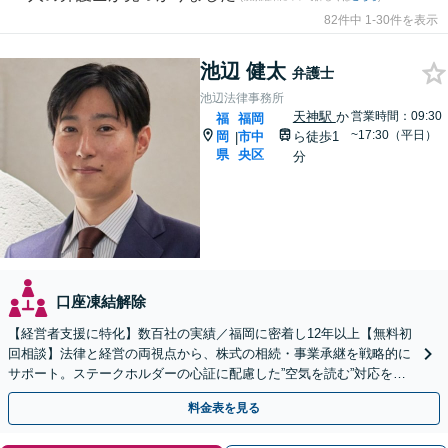
82件中 1-30件を表示
池辺 健太
弁護士
池辺法律事務所
天神駅
か
営業時間：09:30
福
福岡
~17:30（平日）
岡
市中
ら徒歩1
|
県
央区
分
口座凍結解除
【経営者支援に特化】数百社の実績／福岡に密着し12年以上【無料初
回相談】法律と経営の両視点から、株式の相続・事業承継を戦略的に
サポート。ステークホルダーの心証に配慮した”空気を読む”対応を強
みに、円満な解決を目指します【天神駅１分】
料金表を見る