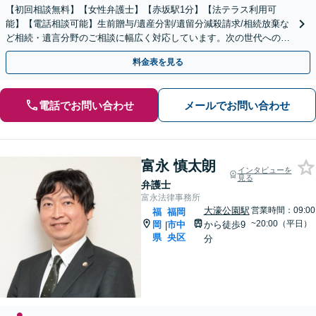
【初回相談無料】【女性弁護士】【赤坂駅1分】【法テラス利用可
能】【電話相談可能】生前贈与/遺産分割/遺留分減殺請求/相続放棄な
ど相続・遺言分野のご相談に幅広く対応しています。次の世代へのよ
り良いバトンパスをお手伝いさせていただきます。
料金表を見る
電話でお問い合わせ
メールでお問い合わせ
富永 慎太朗
インタビューを
見る
弁護士
富永法律事務所
大濠公園駅
営業時間：09:00
福
福岡
~20:00（平日）
岡
市中
から徒歩9
|
県
央区
分