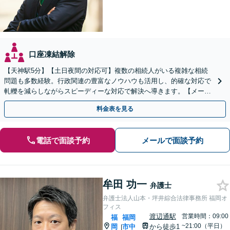
口座凍結解除
【天神駅5分】【土日夜間の対応可】複数の相続人がいる複雑な相続
問題も多数経験。行政関連の豊富なノウハウも活用し、的確な対応で
軋轢を減らしながらスピーディーな対応で解決へ導きます。【メール
／オンライン相談可】
料金表を見る
電話で面談予約
メールで面談予約
牟田 功一
弁護士
弁護士法人山本・坪井綜合法律事務所 福岡オ
フィス
渡辺通駅
営業時間：09:00
福
福岡
~21:00（平日）
岡
市中
から徒歩1
|