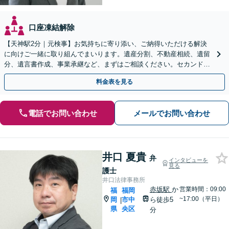
口座凍結解除
【天神駅2分｜元検事】お気持ちに寄り添い、ご納得いただける解決
に向けご一緒に取り組んでまいります。遺産分割、不動産相続、遺留
分、遺言書作成、事業承継など、まずはご相談ください。セカンドオ
ピニオン可【休日・夜間相談可｜出張相談＆WEB面談可】
料金表を見る
電話でお問い合わせ
メールでお問い合わせ
井口 夏貴
弁
インタビューを
見る
護士
井口法律事務所
赤坂駅
か
営業時間：09:00
福
福岡
~17:00（平日）
岡
市中
ら徒歩5
|
県
央区
分