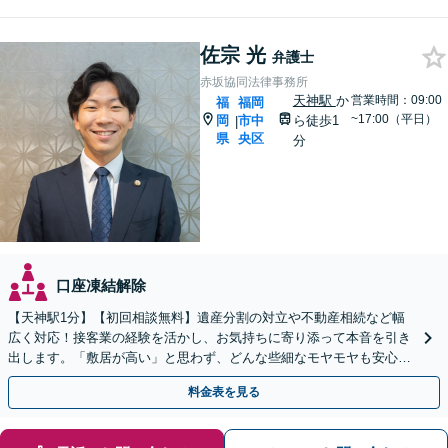
佐宗 光
弁護士
赤坂協同法律事務所
天神駅
か
営業時間：09:00
福
福岡
~17:00（平日）
岡
市中
ら徒歩1
|
県
央区
分
口座凍結解除
【天神駅1分】【初回相談無料】遺産分割の対立や不動産相続など幅
広く対応！接客業の経験を活かし、お気持ちに寄り添って本音を引き
出します。「敷居が高い」と思わず、どんな些細なモヤモヤも安心し
てお聞かせください【夜間・休日相談可】
料金表を見る