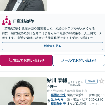
口座凍結解除
【赤坂駅3分】遺産分割や遺言書など、相続のトラブルが大きくなる
前に一緒に解決の糸口を見つけませんか？最善の解決策を二人三脚で
考えます。身近で気軽に話せる法律事務所です！まずはご相談くださ
い【夜間・休日相談可】【電話・WEB面談可】
料金表を見る
電話でお問い合わせ
メールでお問い合わせ
鮎川 泰輔
長崎県
インタビュ
ーを見る
弁護士
虎ノ門法律経済事務所 長崎支店
福岡市中央
面談方法(対
営業時間：0
区
からも
面・電話・ビデ
9:30~18:00
相談受付中
オなど)は応相
（平日）