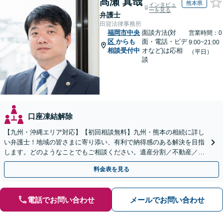
髙瀬 真哉
熊本県
インタビュ
ーを見る
弁護士
田迎法律事務所
福岡市中央
面談方法(対
営業時間：0
区
からも
面・電話・ビデ
9:00~21:00
相談受付中
オなど)は応相
（平日）
談
口座凍結解除
【九州・沖縄エリア対応】【初回相談無料】九州・熊本の相続に詳し
い弁護士！地域の皆さまに寄り添い、有利で納得感のある解決を目指
します。どのようなことでもご相談ください。遺産分割／不動産／遺
言書／使い込み／寄与分／遺留分／相続放棄【完全個室】
料金表を見る
電話でお問い合わせ
メールでお問い合わせ