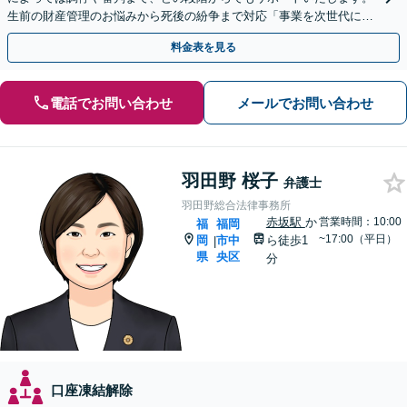
生前の財産管理のお悩みから死後の紛争まで対応「事業を次世代に引
き継ぐ安心の事業承継をサポート」【完全個室相談】
料金表を見る
電話でお問い合わせ
メールでお問い合わせ
羽田野 桜子
弁護士
羽田野総合法律事務所
赤坂駅
か
営業時間：10:00
福
福岡
~17:00（平日）
岡
市中
ら徒歩1
|
県
央区
分
口座凍結解除