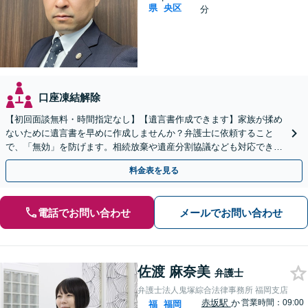
県
央区
分
口座凍結解除
【初回面談無料・時間指定なし】【遺言書作成できます】家族が揉め
ないために遺言書を早めに作成しませんか？弁護士に依頼すること
で、「無効」を防げます。相続放棄や遺産分割協議なども対応できま
す。【訪問相談可】【土日祝・夜間早朝も対応】
料金表を見る
電話でお問い合わせ
メールでお問い合わせ
佐渡 麻奈美
弁護士
弁護士法人鬼塚綜合法律事務所 福岡支店
赤坂駅
か
営業時間：09:00
福
福岡