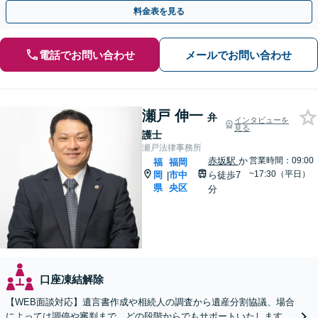
「相続税に関するご相談にも対応」【休日・夜間相談可】
料金表を見る
電話でお問い合わせ
メールでお問い合わせ
瀬戸 伸一
弁
インタビューを
見る
護士
瀬戸法律事務所
赤坂駅
か
営業時間：09:00
福
福岡
~17:30（平日）
岡
市中
ら徒歩7
|
県
央区
分
口座凍結解除
【WEB面談対応】遺言書作成や相続人の調査から遺産分割協議、場合
によっては調停や審判まで、どの段階からでもサポートいたします。