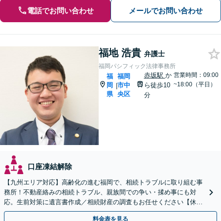
電話でお問い合わせ
メールでお問い合わせ
福地 浩貴
弁護士
福岡パシフィック法律事務所
赤坂駅
か
営業時間：09:00
福
福岡
~18:00（平日）
岡
市中
ら徒歩10
|
県
央区
分
口座凍結解除
【九州エリア対応】高齢化の進む福岡で、相続トラブルに取り組む事
務所！不動産絡みの相続トラブル、親族間での争い・揉め事にも対
応。生前対策に遺言書作成／相続財産の調査もお任せください【休
日・夜間面談可】【完全個室】【六本松駅2分】
料金表を見る