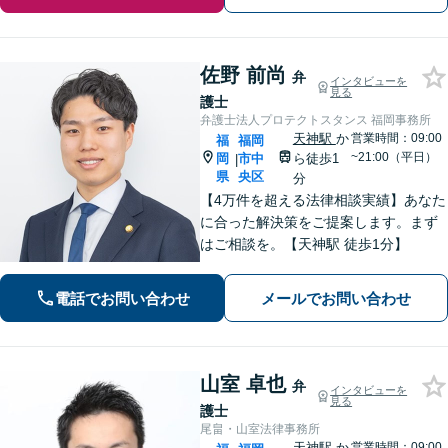
佐野 前尚
弁
インタビューを
見る
護士
弁護士法人プロテクトスタンス 福岡事務所
天神駅
か
営業時間：09:00
福
福岡
~21:00（平日）
岡
市中
ら徒歩1
|
県
央区
分
【4万件を超える法律相談実績】あなた
に合った解決策をご提案します。まず
はご相談を。【天神駅 徒歩1分】
電話でお問い合わせ
メールでお問い合わせ
山室 卓也
弁
インタビューを
見る
護士
尾畠・山室法律事務所
天神駅
か
営業時間：09:00