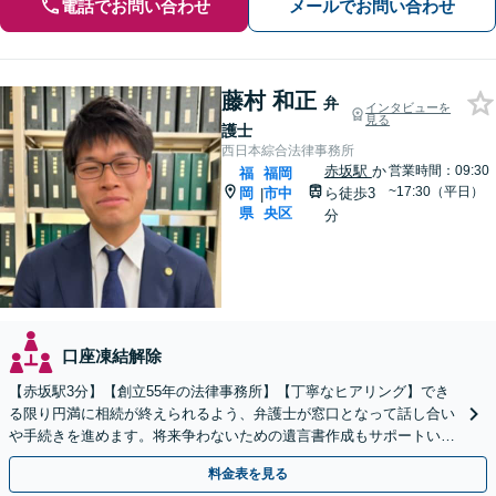
電話でお問い合わせ
メールでお問い合わせ
藤村 和正
弁
インタビューを
見る
護士
西日本綜合法律事務所
赤坂駅
か
営業時間：09:30
福
福岡
~17:30（平日）
岡
市中
ら徒歩3
|
県
央区
分
口座凍結解除
【赤坂駅3分】【創立55年の法律事務所】【丁寧なヒアリング】でき
る限り円満に相続が終えられるよう、弁護士が窓口となって話し合い
や手続きを進めます。将来争わないための遺言書作成もサポートいた
します。お困りの際は、お気軽にご相談ください。
料金表を見る