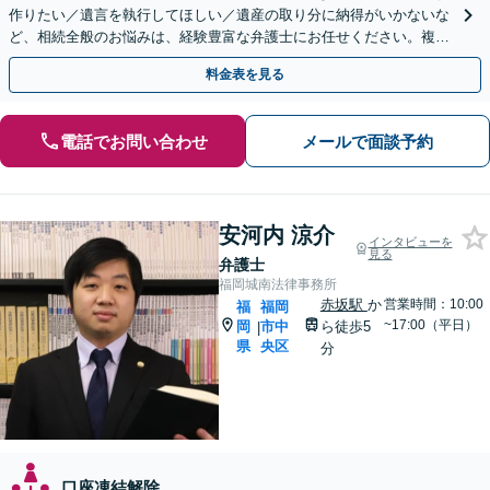
作りたい／遺言を執行してほしい／遺産の取り分に納得がいかないな
ど、相続全般のお悩みは、経験豊富な弁護士にお任せください。複雑
な問題も粘り強く対応し、解決に導きます。
料金表を見る
電話でお問い合わせ
メールで面談予約
安河内 涼介
インタビューを
見る
弁護士
福岡城南法律事務所
赤坂駅
か
営業時間：10:00
福
福岡
~17:00（平日）
岡
市中
ら徒歩5
|
県
央区
分
口座凍結解除