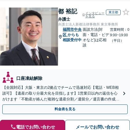
都 裕記
東京都
インタビュー
を見る
弁護士
弁護士法人新都法律事務所 東京事務所
福岡市中央
面談方法(対
営業時間：0
区
からも
面・電話・ビデ
9:00~19:00
相談受付中
オなど)は応相
（平日）
談
口座凍結解除
【全国対応】大阪・東京の2拠点でチームで迅速対応【電話・WEB相
談可】【遺産の取り分最大化を目指します】1営業日以内の返信を心
がけます「不動産が絡んだ複雑な遺産分割／遺留分／遺言書の作成・
執行／事業承継など、お任せください」【休日相談あり】
料金表を見る
電話でお問い合わせ
メールでお問い合わせ