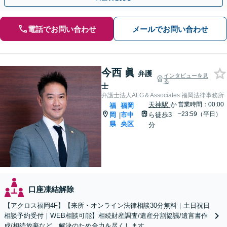
電話でお問い合わせ
メールでお問い合わせ
今西 眞
弁護
インタビューを見
る
士
弁護士法人ALG＆Associates 福岡法律事務所
天神駅
か
営業時間：00:00
福
福岡
~23:59（平日）
岡
市中
ら徒歩3
|
県
央区
分
口座凍結解除
【アクロス福岡4F】【来所・オンライン法律相談30分無料｜土日祝日
相談予約受付｜WEB相談可能】相続財産調査/遺産分割協議/遺言書作
成/相続放棄など、解決のため全力を尽くします