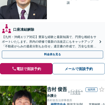
談
口座凍結解除
【九州・沖縄エリア対応】豊富な経験と最新知識で、円滑な相続をサ
ポートいたします。所内の研修で最新の法改正にもキャッチアップ
「不動産がらみの遺産分割もお任せ」遺言書の作成で、万全な生前対
策をおこないましょう【夜間・休日面談可】
料金表を見る
電話で面談予約
メールで面談予約
𠮷村 俊吾
福岡県
インタビュ
ーを見る
弁護士
𠮷村俊吾法律事務所
福岡市中央
面談方法(対
営業時間：0