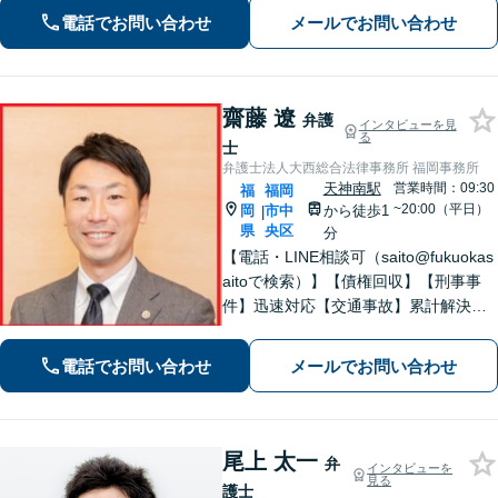
電話でお問い合わせ
メールでお問い合わせ
齋藤 遼
弁護
インタビューを見
る
士
弁護士法人大西総合法律事務所 福岡事務所
天神南駅
営業時間：09:30
福
福岡
~20:00（平日）
岡
市中
から徒歩1
|
県
央区
分
【電話・LINE相談可（saito@fukuokas
aitoで検索）】【債権回収】【刑事事
件】迅速対応【交通事故】累計解決実
績800件以上【顧問業務】【労働事件】
【初回相談無料】【プロ野球選手会公
電話でお問い合わせ
メールでお問い合わせ
認代理人】【九州・中国・沖縄対応】
【天神南駅直結】
尾上 太一
弁
インタビューを
見る
護士