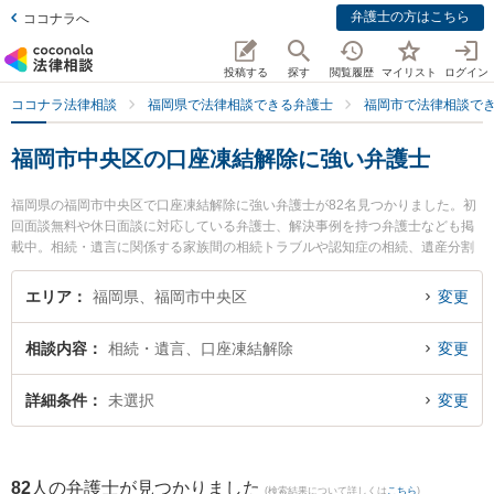
弁護士の方はこちら
ココナラへ
投稿する
探す
閲覧履歴
マイリスト
ログイン
ココナラ法律相談
福岡県で法律相談できる弁護士
福岡市で法律相談で
福岡市中央区の口座凍結解除に強い弁護士
福岡県の福岡市中央区で口座凍結解除に強い弁護士が82名見つかりました。初
回面談無料や休日面談に対応している弁護士、解決事例を持つ弁護士なども掲
載中。相続・遺言に関係する家族間の相続トラブルや認知症の相続、遺産分割
等の細かな分野での絞り込み検索もでき便利です。特に池辺法律事務所の池辺
健太弁護士や福岡パシフィック法律事務所の福地 浩貴弁護士、弁護士法人ALG
エリア
福岡県、福岡市中央区
変更
＆Associates 福岡法律事務所の今西 眞弁護士のプロフィール情報や弁護士費
用、強みなどが注目されています。『福岡市中央区で土日や夜間に発生した口
相談内容
相続・遺言、口座凍結解除
変更
座凍結解除のトラブルを今すぐに弁護士に相談したい』『口座凍結解除のトラ
ブル解決の実績豊富な近くの弁護士を検索したい』『初回相談無料で口座凍結
解除を法律相談できる福岡市中央区内の弁護士に相談予約したい』などでお困
詳細条件
未選択
変更
りの相談者さんにおすすめです。
82
人の弁護士が見つかりました
(検索結果について詳しくは
こちら
)