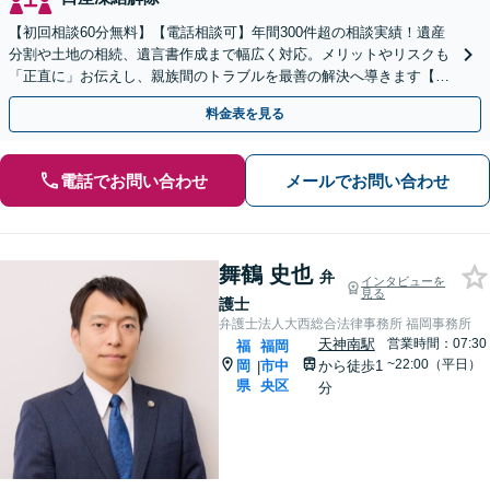
【初回相談60分無料】【電話相談可】年間300件超の相談実績！遺産
分割や土地の相続、遺言書作成まで幅広く対応。メリットやリスクも
「正直に」お伝えし、親族間のトラブルを最善の解決へ導きます【法
テラス利用可】
料金表を見る
電話でお問い合わせ
メールでお問い合わせ
舞鶴 史也
弁
インタビューを
見る
護士
弁護士法人大西総合法律事務所 福岡事務所
天神南駅
営業時間：07:30
福
福岡
~22:00（平日）
岡
市中
から徒歩1
|
県
央区
分