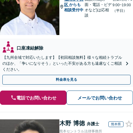
区
からも
面・電話・ビデ
9:00~19:00
相談受付中
オなど)は応相
（平日）
談
口座凍結解除
【九州全域で対応いたします】【初回相談無料】様々な相続トラブル
のほか、「争いになりそう」といった不安がある方も遠慮なくご相談
ください。
料金表を見る
電話でお問い合わせ
メールでお問い合わせ
木野 博徳
弁護士
熊本県
熊本セントラル法律事務所