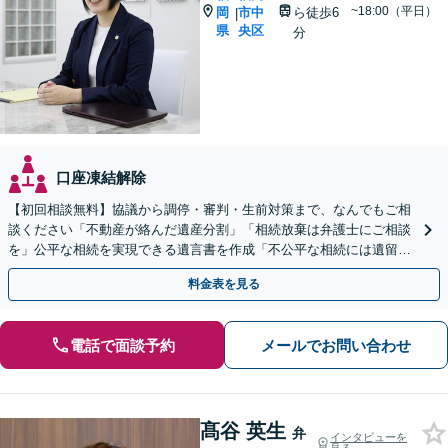
~18:00（平日）
岡
市中
ら徒歩6
|
県
央区
分
口座凍結解除
【初回相談無料】協議から調停・審判・生前対策まで、なんでもご相
談ください「不動産が絡んだ遺産分割」「相続放棄は弁護士にご相談
を」公平な相続を実現できる遺言書を作成「不公平な相続には遺留分
侵害額請求が有効」【夜間・休日相談可】【完全個室相談】
料金表を見る
電話で面談予約
メールでお問い合わせ
髙谷 英生
弁
インタビューを