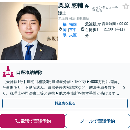
栗原 悠輔
弁
インタビューを
見る
護士
赤坂協同法律事務所
天神駅
か
営業時間：09:00
福
福岡
~21:00（平日）
岡
市中
ら徒歩1
|
県
央区
分
口座凍結解除
【天神駅1分】🟥初回相談0円🟥遺産分割・1500万▶4000万円に増額し
た事例あり！不動産絡み、遺留分侵害額請求など、解決実績多数あ
り。税理士や司法書士等と連携▶他の事務所を探す手間が省けます！
不動産会社と連携し無料査定&財産調査も◎
料金表を見る
電話で面談予約
メールで面談予約