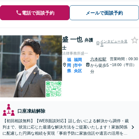
電話で面談予約
メールで面談予約
盛 一也
弁護
インタビューを見
る
士
法律事務所盛一
六本松駅
営業時間：09:30
福
福岡
~18:00（平日）
岡
市中
から徒歩5
|
県
央区
分
口座凍結解除
【初回相談無料】【WEB面談対応】話し合いによる解決から調停・裁
判まで、状況に応じた最適な解決方法をご提案いたします！家族関係
に配慮した円満な相続を実現「事前予防に家族信託や遺言の活用を」