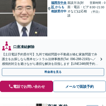
福岡市中央
面談方法(対
営業時間：0
区
からも
面・電話・ビデ
8:00~21:00
相談受付中
オなど)は応相
（平日）
談
口座凍結解除
【土日電話予約受付可】九州で相続問題や不動産が絡む家族問題で弁
護士をお探しなら熊本セントラル法律事務所(Tel: 096-288-2193)へ／
感情的対立を避けながら適切な解決を目指します【LINE24時間予約受
付可】【休日・夜間相談可】
料金表を見る
電話でお問い合わせ
メールで面談予約