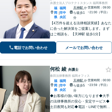
弁護士法人プロテクトスタンス 福岡事務所
天神駅
か
営業時間：09:00
福
福岡
~21:00（平日）
岡
市中
ら徒歩1
|
県
央区
分
【4万件を超える法律相談実績】あなた
に合った解決策をご提案します。まず
はご相談を。【天神駅 徒歩1分】
電話でお問い合わせ
メールでお問い合わせ
何松 綾
弁護士
春田法律事務所 福岡オフィス
天神駅
か
営業時間：00:00
福
福岡
~23:59（平日）
岡
市中
ら徒歩5
|
県
央区
分
◆お客様の強い味方になります◆大手
の法律事務所の安心・安定サービス◆
土日夜間も対応◆電話・LINEで無料相