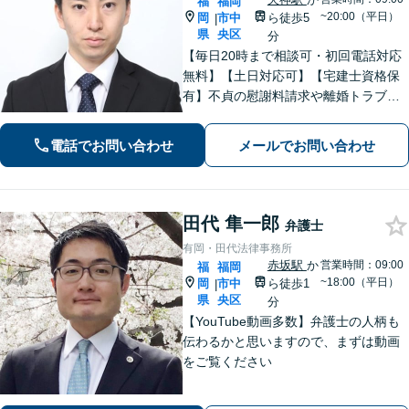
福
福岡
~20:00（平日）
岡
市中
ら徒歩5
|
県
央区
分
【毎日20時まで相談可・初回電話対応
無料】【土日対応可】【宅建士資格保
有】不貞の慰謝料請求や離婚トラブ
ル、刑事事件、不動産関連、企業法
務、ITサービストラブルなど幅広く対
電話でお問い合わせ
メールでお問い合わせ
応。あなたのパートナーとして、粘り
強く交渉。有利な解決へ向けて尽力い
たします。
田代 隼一郎
弁護士
有岡・田代法律事務所
赤坂駅
か
営業時間：09:00
福
福岡
~18:00（平日）
岡
市中
ら徒歩1
|
県
央区
分
【YouTube動画多数】弁護士の人柄も
伝わるかと思いますので、まずは動画
をご覧ください