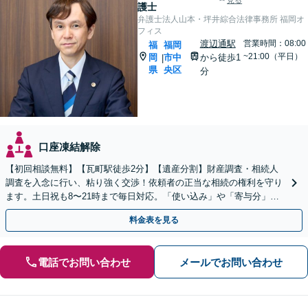
見る
護士
弁護士法人山本・坪井綜合法律事務所 福岡オ
フィス
渡辺通駅
営業時間：08:00
福
福岡
~21:00（平日）
岡
市中
から徒歩1
|
県
央区
分
口座凍結解除
【初回相談無料】【瓦町駅徒歩2分】【遺産分割】財産調査・相続人
調査を入念に行い、粘り強く交渉！依頼者の正当な相続の権利を守り
ます。土日祝も8〜21時まで毎日対応。「使い込み」や「寄与分」の
調査もお任せください！【遺言書作成や相続放棄も対応】
料金表を見る
電話でお問い合わせ
メールでお問い合わせ