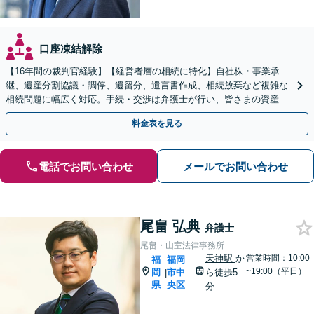
口座凍結解除
【16年間の裁判官経験】【経営者層の相続に特化】自社株・事業承
継、遺産分割協議・調停、遺留分、遺言書作成、相続放棄など複雑な
相続問題に幅広く対応。手続・交渉は弁護士が行い、皆さまの資産と
会社、ご家族の安心を守ります。
料金表を見る
電話でお問い合わせ
メールでお問い合わせ
尾畠 弘典
弁護士
尾畠・山室法律事務所
天神駅
か
営業時間：10:00
福
福岡
~19:00（平日）
岡
市中
ら徒歩5
|
県
央区
分