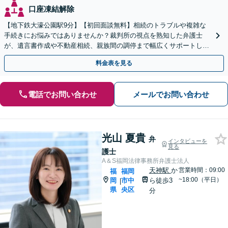
口座凍結解除
【地下鉄大濠公園駅9分】【初回面談無料】相続のトラブルや複雑な
手続きにお悩みではありませんか？裁判所の視点を熟知した弁護士
が、遺言書作成や不動産相続、親族間の調停まで幅広くサポートしま
す！負担を減らし円満に解決します。【夜間面談利用可】
料金表を見る
電話でお問い合わせ
メールでお問い合わせ
光山 夏貴
弁
インタビューを
見る
護士
A＆S福岡法律事務所弁護士法人
天神駅
か
営業時間：09:00
福
福岡
~18:00（平日）
岡
市中
ら徒歩3
|
県
央区
分