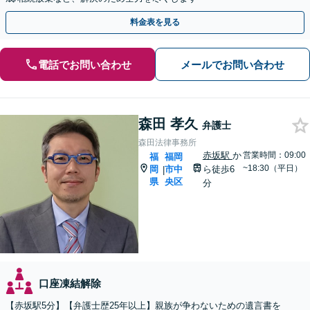
料金表を見る
電話でお問い合わせ
メールでお問い合わせ
森田 孝久
弁護士
森田法律事務所
赤坂駅
か
営業時間：09:00
福
福岡
~18:30（平日）
岡
市中
ら徒歩6
|
県
央区
分
口座凍結解除
【赤坂駅5分】【弁護士歴25年以上】親族が争わないための遺言書を