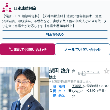
口座凍結解除
【電話・LINE相談料無料】【天神南駅直結】遺留分侵害額請求、遺産
分割協議、相続放棄、不動産など、実績多数！他の相続人とのやり取
りを全て弁護士が対応します【弁護士歴10年以上】
料金表を見る
電話でお問い合わせ
メールでお問い合わせ
柴田 啓介
弁
インタビューを
見る
護士
A＆S福岡法律事務所弁護士法人
天神駅
か
営業時間：09:00
福
福岡
~18:00（平日）
岡
市中
ら徒歩3
|
県
央区
分