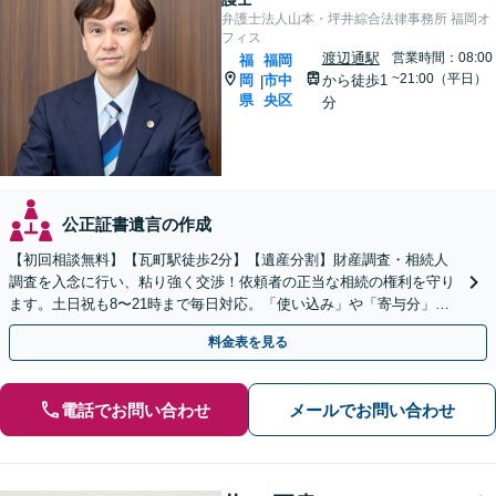
弁護士法人山本・坪井綜合法律事務所 福岡オ
フィス
渡辺通駅
営業時間：08:00
福
福岡
~21:00（平日）
岡
市中
から徒歩1
|
県
央区
分
公正証書遺言の作成
【初回相談無料】【瓦町駅徒歩2分】【遺産分割】財産調査・相続人
調査を入念に行い、粘り強く交渉！依頼者の正当な相続の権利を守り
ます。土日祝も8〜21時まで毎日対応。「使い込み」や「寄与分」の
調査もお任せください！【遺言書作成や相続放棄も対応】
料金表を見る
電話でお問い合わせ
メールでお問い合わせ