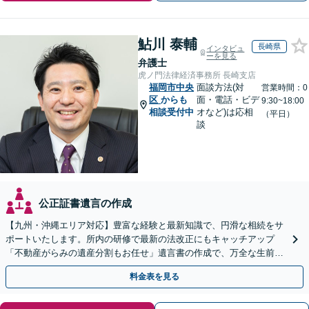
鮎川 泰輔
長崎県
インタビュ
ーを見る
弁護士
虎ノ門法律経済事務所 長崎支店
福岡市中央
面談方法(対
営業時間：0
区
からも
面・電話・ビデ
9:30~18:00
相談受付中
オなど)は応相
（平日）
談
公正証書遺言の作成
【九州・沖縄エリア対応】豊富な経験と最新知識で、円滑な相続をサ
ポートいたします。所内の研修で最新の法改正にもキャッチアップ
「不動産がらみの遺産分割もお任せ」遺言書の作成で、万全な生前対
策をおこないましょう【夜間・休日面談可】
料金表を見る