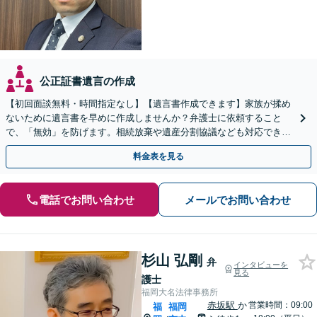
公正証書遺言の作成
【初回面談無料・時間指定なし】【遺言書作成できます】家族が揉め
ないために遺言書を早めに作成しませんか？弁護士に依頼すること
で、「無効」を防げます。相続放棄や遺産分割協議なども対応できま
す。【訪問相談可】【土日祝・夜間早朝も対応】
料金表を見る
電話でお問い合わせ
メールでお問い合わせ
杉山 弘剛
弁
インタビューを
見る
護士
福岡大名法律事務所
赤坂駅
か
営業時間：09:00
福
福岡