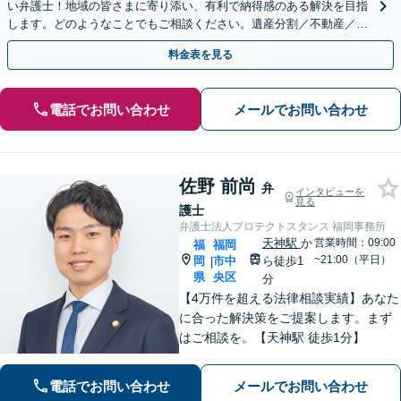
い弁護士！地域の皆さまに寄り添い、有利で納得感のある解決を目指
します。どのようなことでもご相談ください。遺産分割／不動産／遺
言書／使い込み／寄与分／遺留分／相続放棄【完全個室】
料金表を見る
電話でお問い合わせ
メールでお問い合わせ
佐野 前尚
弁
インタビューを
見る
護士
弁護士法人プロテクトスタンス 福岡事務所
天神駅
か
営業時間：09:00
福
福岡
~21:00（平日）
岡
市中
ら徒歩1
|
県
央区
分
【4万件を超える法律相談実績】あなた
に合った解決策をご提案します。まず
はご相談を。【天神駅 徒歩1分】
電話でお問い合わせ
メールでお問い合わせ