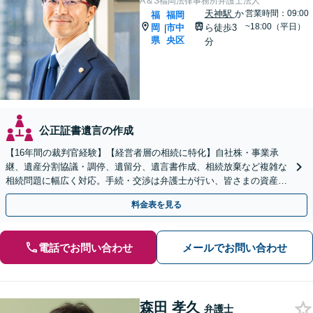
A＆S福岡法律事務所弁護士法人
天神駅
か
営業時間：09:00
福
福岡
~18:00（平日）
岡
市中
ら徒歩3
|
県
央区
分
公正証書遺言の作成
【16年間の裁判官経験】【経営者層の相続に特化】自社株・事業承
継、遺産分割協議・調停、遺留分、遺言書作成、相続放棄など複雑な
相続問題に幅広く対応。手続・交渉は弁護士が行い、皆さまの資産と
会社、ご家族の安心を守ります。
料金表を見る
電話でお問い合わせ
メールでお問い合わせ
森田 孝久
弁護士