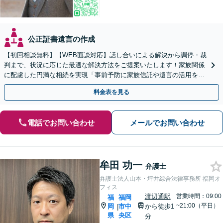
公正証書遺言の作成
【初回相談無料】【WEB面談対応】話し合いによる解決から調停・裁
判まで、状況に応じた最適な解決方法をご提案いたします！家族関係
に配慮した円満な相続を実現「事前予防に家族信託や遺言の活用を」
「相続税に関するご相談にも対応」【休日・夜間相談可】
料金表を見る
電話でお問い合わせ
メールでお問い合わせ
牟田 功一
弁護士
弁護士法人山本・坪井綜合法律事務所 福岡オ
フィス
渡辺通駅
営業時間：09:00
福
福岡
~21:00（平日）
岡
市中
から徒歩1
|
県
央区
分