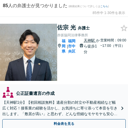
85
人の弁護士が見つかりました
(検索結果について詳しくは
こちら
)
85件中 1-30件を表示
佐宗 光
弁護士
赤坂協同法律事務所
天神駅
か
営業時間：09:00
福
福岡
~17:00（平日）
岡
市中
ら徒歩1
|
県
央区
分
公正証書遺言の作成
【天神駅1分】【初回相談無料】遺産分割の対立や不動産相続など幅
広く対応！接客業の経験を活かし、お気持ちに寄り添って本音を引き
出します。「敷居が高い」と思わず、どんな些細なモヤモヤも安心し
てお聞かせください【夜間・休日相談可】
料金表を見る