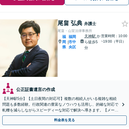
尾畠 弘典
弁護士
尾畠・山室法律事務所
天神駅
か
営業時間：10:00
福
福岡
~19:00（平日）
岡
市中
ら徒歩5
|
県
央区
分
公正証書遺言の作成
【天神駅5分】【土日夜間の対応可】複数の相続人がいる複雑な相続
問題も多数経験。行政関連の豊富なノウハウも活用し、的確な対応で
軋轢を減らしながらスピーディーな対応で解決へ導きます。【メール
／オンライン相談可】
料金表を見る