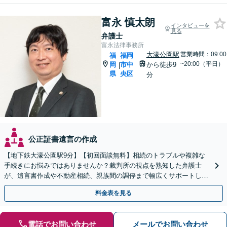
富永 慎太朗
インタビューを
見る
弁護士
富永法律事務所
大濠公園駅
営業時間：09:00
福
福岡
~20:00（平日）
岡
市中
から徒歩9
|
県
央区
分
公正証書遺言の作成
【地下鉄大濠公園駅9分】【初回面談無料】相続のトラブルや複雑な
手続きにお悩みではありませんか？裁判所の視点を熟知した弁護士
が、遺言書作成や不動産相続、親族間の調停まで幅広くサポートしま
す！負担を減らし円満に解決します。【夜間面談利用可】
料金表を見る
電話でお問い合わせ
メールでお問い合わせ