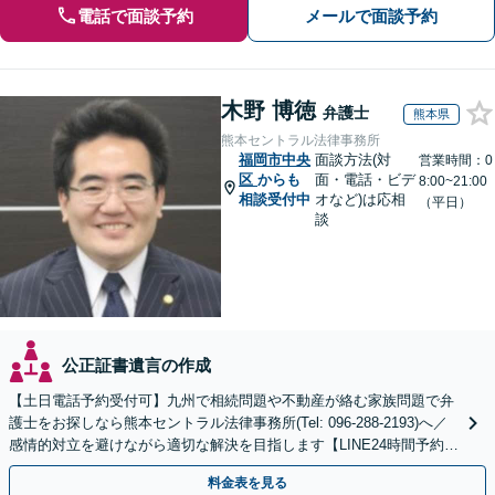
電話で面談予約
メールで面談予約
木野 博徳
弁護士
熊本県
熊本セントラル法律事務所
福岡市中央
面談方法(対
営業時間：0
区
からも
面・電話・ビデ
8:00~21:00
相談受付中
オなど)は応相
（平日）
談
公正証書遺言の作成
【土日電話予約受付可】九州で相続問題や不動産が絡む家族問題で弁
護士をお探しなら熊本セントラル法律事務所(Tel: 096-288-2193)へ／
感情的対立を避けながら適切な解決を目指します【LINE24時間予約受
付可】【休日・夜間相談可】
料金表を見る