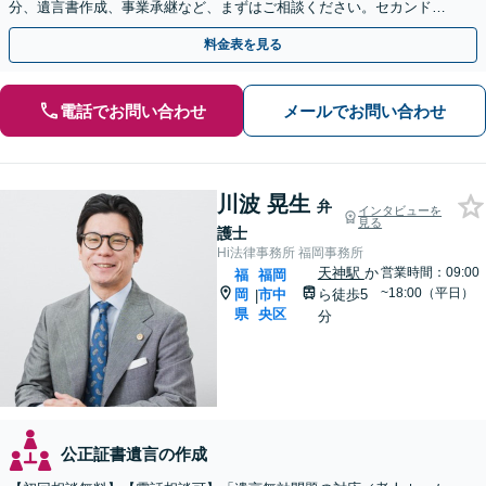
分、遺言書作成、事業承継など、まずはご相談ください。セカンドオ
ピニオン可【休日・夜間相談可｜出張相談＆WEB面談可】
料金表を見る
電話でお問い合わせ
メールでお問い合わせ
川波 晃生
弁
インタビューを
見る
護士
Hi法律事務所 福岡事務所
天神駅
か
営業時間：09:00
福
福岡
~18:00（平日）
岡
市中
ら徒歩5
|
県
央区
分
公正証書遺言の作成