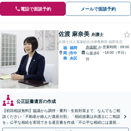
電話で面談予約
メールで面談予約
佐渡 麻奈美
弁護士
弁護士法人鬼塚綜合法律事務所 福岡支店
赤坂駅
か
営業時間：09:00
福
福岡
~18:00（平日）
岡
市中
ら徒歩6
|
県
央区
分
公正証書遺言の作成
【初回相談無料】協議から調停・審判・生前対策まで、なんでもご相
談ください「不動産が絡んだ遺産分割」「相続放棄は弁護士にご相談
を」公平な相続を実現できる遺言書を作成「不公平な相続には遺留分
侵害額請求が有効」【夜間・休日相談可】【完全個室相談】