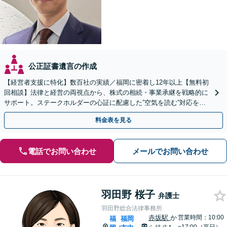
公正証書遺言の作成
【経営者支援に特化】数百社の実績／福岡に密着し12年以上【無料初
回相談】法律と経営の両視点から、株式の相続・事業承継を戦略的に
サポート。ステークホルダーの心証に配慮した”空気を読む”対応を強
みに、円満な解決を目指します【天神駅１分】
料金表を見る
電話でお問い合わせ
メールでお問い合わせ
羽田野 桜子
弁護士
羽田野総合法律事務所
赤坂駅
か
営業時間：10:00
福
福岡