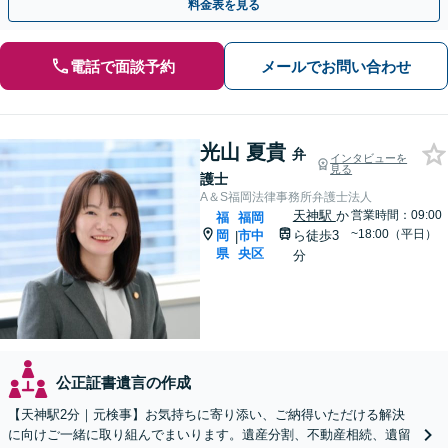
料金表を見る
電話で面談予約
メールでお問い合わせ
光山 夏貴
弁
インタビューを
見る
護士
A＆S福岡法律事務所弁護士法人
天神駅
か
営業時間：09:00
福
福岡
~18:00（平日）
岡
市中
ら徒歩3
|
県
央区
分
公正証書遺言の作成
【天神駅2分｜元検事】お気持ちに寄り添い、ご納得いただける解決
に向けご一緒に取り組んでまいります。遺産分割、不動産相続、遺留