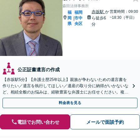
森田法律事務所
赤坂駅
か
営業時間：09:00
福
福岡
~18:30（平日）
岡
市中
ら徒歩6
|
県
央区
分
公正証書遺言の作成
【赤坂駅5分】【弁護士歴25年以上】親族が争わないための遺言書を
作りたい／遺言を執行してほしい／遺産の取り分に納得がいかないな
ど、相続全般のお悩みは、経験豊富な弁護士にお任せください。複雑
な問題も粘り強く対応し、解決に導きます。
料金表を見る
電話でお問い合わせ
メールで面談予約