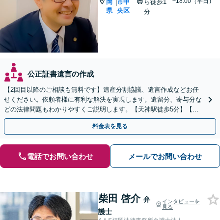
~18:00（平日）
岡
市中
ら徒歩1
|
県
央区
分
公正証書遺言の作成
【2回目以降のご相談も無料です】遺産分割協議、遺言作成などお任
せください。依頼者様に有利な解決を実現します。遺留分、寄与分な
どの法律問題もわかりやすくご説明します。【天神駅徒歩5分】【中
央区役所目の前】
料金表を見る
電話でお問い合わせ
メールでお問い合わせ
柴田 啓介
弁
インタビューを
見る
護士