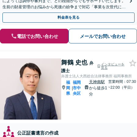
によっては調停や審判まで、どの段階からでもサポートいたします。
生前の財産管理のお悩みから死後の紛争まで対応「事業を次世代に引
き継ぐ安心の事業承継をサポート」【完全個室相談】
料金表を見る
電話でお問い合わせ
メールでお問い合わせ
舞鶴 史也
弁
インタビューを
見る
護士
弁護士法人大西総合法律事務所 福岡事務所
天神南駅
営業時間：07:30
福
福岡
~22:00（平日）
岡
市中
から徒歩1
|
県
央区
分
公正証書遺言の作成