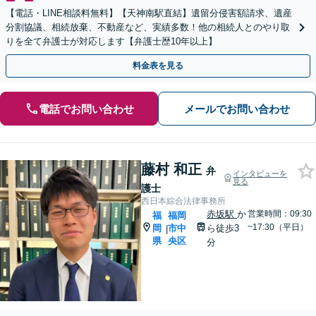
【電話・LINE相談料無料】【天神南駅直結】遺留分侵害額請求、遺産
分割協議、相続放棄、不動産など、実績多数！他の相続人とのやり取
りを全て弁護士が対応します【弁護士歴10年以上】
料金表を見る
電話でお問い合わせ
メールでお問い合わせ
藤村 和正
弁
インタビューを
見る
護士
西日本綜合法律事務所
赤坂駅
か
営業時間：09:30
福
福岡
~17:30（平日）
岡
市中
ら徒歩3
|
県
央区
分