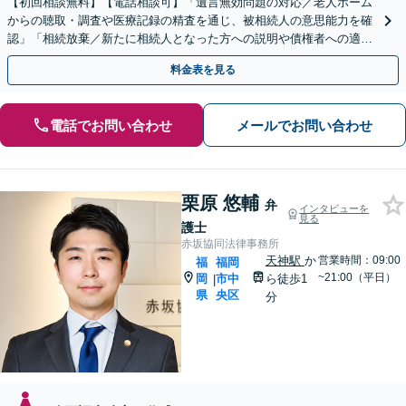
【初回相談無料】【電話相談可】「遺言無効問題の対応／老人ホーム
からの聴取・調査や医療記録の精査を通じ、被相続人の意思能力を確
認」「相続放棄／新たに相続人となった方への説明や債権者への適切
な対応まで、きめ細やかにサポート」【休日・夜間相談可】
料金表を見る
電話でお問い合わせ
メールでお問い合わせ
栗原 悠輔
弁
インタビューを
見る
護士
赤坂協同法律事務所
天神駅
か
営業時間：09:00
福
福岡
~21:00（平日）
岡
市中
ら徒歩1
|
県
央区
分