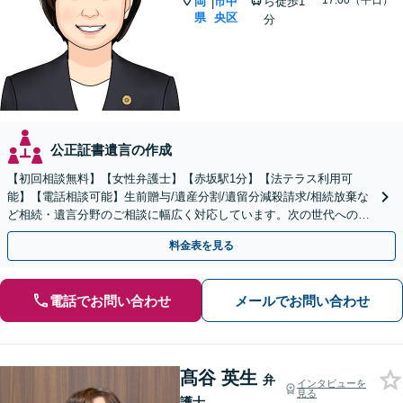
~17:00（平日）
岡
市中
ら徒歩1
|
県
央区
分
公正証書遺言の作成
【初回相談無料】【女性弁護士】【赤坂駅1分】【法テラス利用可
能】【電話相談可能】生前贈与/遺産分割/遺留分減殺請求/相続放棄な
ど相続・遺言分野のご相談に幅広く対応しています。次の世代へのよ
り良いバトンパスをお手伝いさせていただきます。
料金表を見る
電話でお問い合わせ
メールでお問い合わせ
髙谷 英生
弁
インタビューを
見る
護士