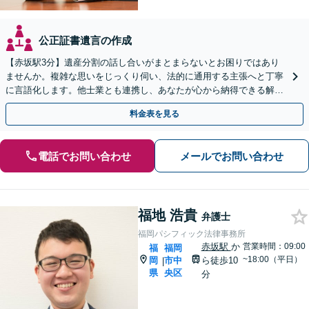
公正証書遺言の作成
【赤坂駅3分】遺産分割の話し合いがまとまらないとお困りではあり
ませんか。複雑な思いをじっくり伺い、法的に通用する主張へと丁寧
に言語化します。他士業とも連携し、あなたが心から納得できる解決
を目指します。【初回相談無料】
料金表を見る
電話でお問い合わせ
メールでお問い合わせ
福地 浩貴
弁護士
福岡パシフィック法律事務所
赤坂駅
か
営業時間：09:00
福
福岡
~18:00（平日）
岡
市中
ら徒歩10
|
県
央区
分