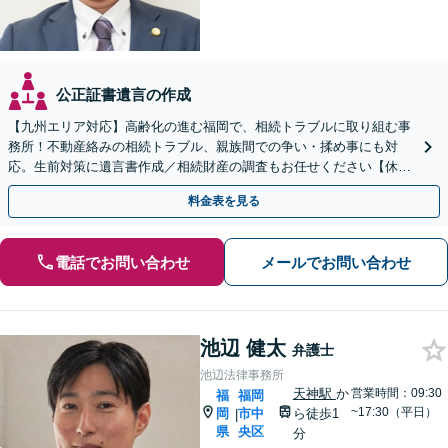
公正証書遺言の作成
【九州エリア対応】高齢化の進む福岡で、相続トラブルに取り組む事
務所！不動産絡みの相続トラブル、親族間での争い・揉め事にも対
応。生前対策に遺言書作成／相続財産の調査もお任せください【休
日・夜間面談可】【完全個室】【六本松駅2分】
料金表を見る
電話でお問い合わせ
メールでお問い合わせ
池辺 健太
弁護士
池辺法律事務所
天神駅
か
営業時間：09:30
福
福岡
~17:30（平日）
岡
市中
ら徒歩1
|
県
央区
分