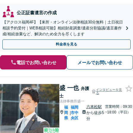
公正証書遺言の作成
【アクロス福岡4F】【来所・オンライン法律相談30分無料｜土日祝日
相談予約受付｜WEB相談可能】相続財産調査/遺産分割協議/遺言書作
成/相続放棄など、解決のため全力を尽くします
料金表を見る
電話でお問い合わせ
メールでお問い合わせ
盛 一也
弁護
インタビューを見
る
士
法律事務所盛一
六本松駅
営業時間：09:30
福
福岡
~18:00（平日）
岡
市中
から徒歩5
|
県
央区
分