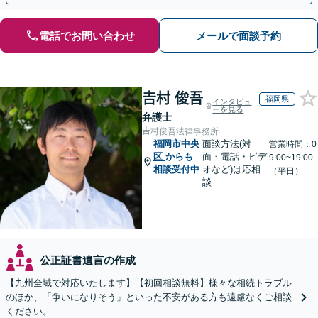
電話でお問い合わせ
メールで面談予約
𠮷村 俊吾
福岡県
インタビュ
ーを見る
弁護士
𠮷村俊吾法律事務所
福岡市中央
面談方法(対
営業時間：0
区
からも
面・電話・ビデ
9:00~19:00
相談受付中
オなど)は応相
（平日）
談
公正証書遺言の作成
【九州全域で対応いたします】【初回相談無料】様々な相続トラブル
のほか、「争いになりそう」といった不安がある方も遠慮なくご相談
ください。