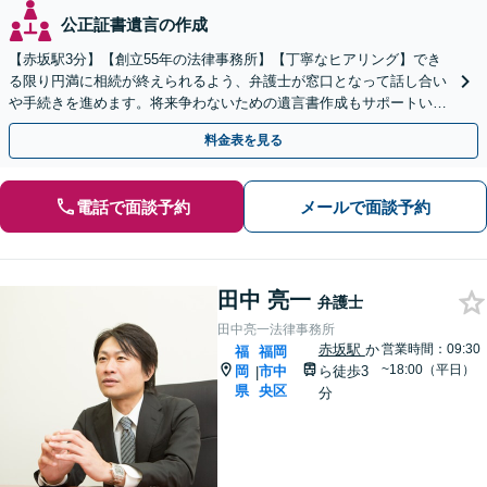
公正証書遺言の作成
【赤坂駅3分】【創立55年の法律事務所】【丁寧なヒアリング】でき
る限り円満に相続が終えられるよう、弁護士が窓口となって話し合い
や手続きを進めます。将来争わないための遺言書作成もサポートいた
します。お困りの際は、お気軽にご相談ください。
料金表を見る
電話で面談予約
メールで面談予約
田中 亮一
弁護士
田中亮一法律事務所
赤坂駅
か
営業時間：09:30
福
福岡
~18:00（平日）
岡
市中
ら徒歩3
|
県
央区
分