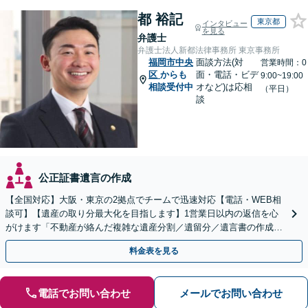
都 裕記
東京都
インタビュー
を見る
弁護士
弁護士法人新都法律事務所 東京事務所
福岡市中央
面談方法(対
営業時間：0
区
からも
面・電話・ビデ
9:00~19:00
相談受付中
オなど)は応相
（平日）
談
公正証書遺言の作成
【全国対応】大阪・東京の2拠点でチームで迅速対応【電話・WEB相
談可】【遺産の取り分最大化を目指します】1営業日以内の返信を心
がけます「不動産が絡んだ複雑な遺産分割／遺留分／遺言書の作成・
執行／事業承継など、お任せください」【休日相談あり】
料金表を見る
電話でお問い合わせ
メールでお問い合わせ