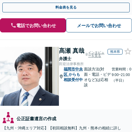
料金表を見る
電話でお問い合わせ
メールでお問い合わせ
髙瀬 真哉
熊本県
インタビュ
ーを見る
弁護士
田迎法律事務所
福岡市中央
面談方法(対
営業時間：0
区
からも
面・電話・ビデ
9:00~21:00
相談受付中
オなど)は応相
（平日）
談
公正証書遺言の作成
【九州・沖縄エリア対応】【初回相談無料】九州・熊本の相続に詳し