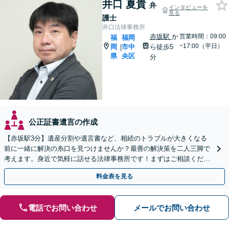
井口 夏貴
弁
インタビューを
見る
護士
井口法律事務所
赤坂駅
か
営業時間：09:00
福
福岡
~17:00（平日）
岡
市中
ら徒歩5
|
県
央区
分
公正証書遺言の作成
【赤坂駅3分】遺産分割や遺言書など、相続のトラブルが大きくなる
前に一緒に解決の糸口を見つけませんか？最善の解決策を二人三脚で
考えます。身近で気軽に話せる法律事務所です！まずはご相談くださ
い【夜間・休日相談可】【電話・WEB面談可】
料金表を見る
電話でお問い合わせ
メールでお問い合わせ