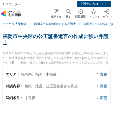
弁護士の方はこちら
ココナラへ
投稿する
探す
閲覧履歴
マイリスト
ログイン
ココナラ法律相談
福岡県で法律相談できる弁護士
福岡市で法律相談で
福岡市中央区の公正証書遺言の作成に強い弁護
士
福岡県の福岡市中央区で公正証書遺言の作成に強い弁護士が85名見つかりまし
た。初回面談無料や休日面談に対応している弁護士、解決事例を持つ弁護士な
ども掲載中。相続・遺言に関係する家族間の相続トラブルや認知症の相続、遺
産分割等の細かな分野での絞り込み検索もでき便利です。特に赤坂協同法律事
務所の佐宗 光弁護士や福岡城南法律事務所の安河内 涼介弁護士、瀬戸法律事務
エリア
福岡県、福岡市中央区
変更
所の瀬戸 伸一弁護士のプロフィール情報や弁護士費用、強みなどが注目されて
います。『福岡市中央区で土日や夜間に発生した公正証書遺言の作成のトラブ
相談内容
相続・遺言、公正証書遺言の作成
変更
ルを今すぐに弁護士に相談したい』『公正証書遺言の作成のトラブル解決の実
績豊富な近くの弁護士を検索したい』『初回相談無料で公正証書遺言の作成を
法律相談できる福岡市中央区内の弁護士に相談予約したい』などでお困りの相
詳細条件
未選択
変更
談者さんにおすすめです。