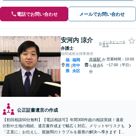
電話でお問い合わせ
メールでお問い合わせ
安河内 涼介
インタビューを
見る
弁護士
福岡城南法律事務所
赤坂駅
か
営業時間：10:00
福
福岡
~17:00（平日）
岡
市中
ら徒歩5
|
県
央区
分
公正証書遺言の作成
【初回相談60分無料】【電話相談可】年間300件超の相談実績！遺産
分割や土地の相続、遺言書作成まで幅広く対応。メリットやリスクも
「正直に」お伝えし、親族間のトラブルを最善の解決へ導きます【法