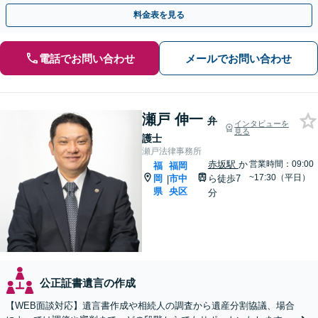
テラス利用可】
料金表を見る
電話でお問い合わせ
メールでお問い合わせ
瀬戸 伸一
弁
インタビューを
見る
護士
瀬戸法律事務所
赤坂駅
か
営業時間：09:00
福
福岡
~17:30（平日）
岡
市中
ら徒歩7
|
県
央区
分
公正証書遺言の作成
【WEB面談対応】遺言書作成や相続人の調査から遺産分割協議、場合