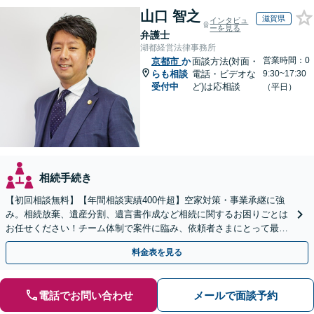
山口 智之
滋賀県
インタビュ
ーを見る
弁護士
湖都経営法律事務所
営業時間：0
京都市
か
面談方法(対面・
らも相談
電話・ビデオな
9:30~17:30
受付中
ど)は応相談
（平日）
相続手続き
【初回相談無料】【年間相談実績400件超】空家対策・事業承継に強
み。相続放棄、遺産分割、遺言書作成など相続に関するお困りごとは
お任せください！チーム体制で案件に臨み、依頼者さまにとって最善
の解決を目指します【堅田駅4分】【無料駐車場あり】
料金表を見る
電話でお問い合わせ
メールで面談予約