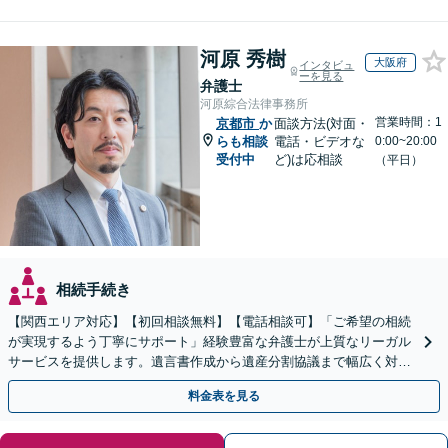
河原 秀樹
大阪府
インタビュ
ーを見る
弁護士
河原綜合法律事務所
営業時間：1
京都市
か
面談方法(対面・
らも相談
電話・ビデオな
0:00~20:00
受付中
ど)は応相談
（平日）
相続手続き
【関西エリア対応】【初回相談無料】【電話相談可】「ご希望の相続
が実現するよう丁寧にサポート」経験豊富な弁護士が上質なリーガル
サービスを提供します。遺言書作成から遺産分割協議まで幅広く対応
「他士業と連携してスムーズな解決」【休日・夜間相談可】
料金表を見る