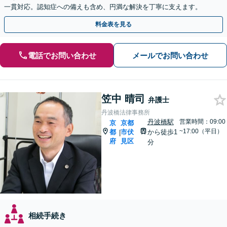
一貫対応。認知症への備えも含め、円満な解決を丁寧に支えます。
料金表を見る
電話でお問い合わせ
メールでお問い合わせ
笠中 晴司
弁護士
丹波橋法律事務所
丹波橋駅
営業時間：09:00
京
京都
~17:00（平日）
都
市伏
から徒歩1
|
府
見区
分
相続手続き