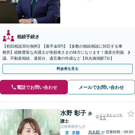
相続手続き
【初回相談30分無料】【着手金0円】【多数の相続相談に対応する事
務所】経験豊富な弁護士が依頼者さまの味方になります！遺産分割協
議、不動産相続、遺留分、遺言書の作成など【烏丸御池駅7分】
料金表を見る
電話でお問い合わせ
メールでお問い合わせ
水野 彰子
弁
インタビューを
見る
護士
法律事務所なぎ
烏丸駅
か
営業時間：09:00
京
京都