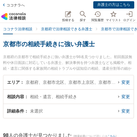
弁護士の方はこちら
ココナラへ
投稿する
探す
閲覧履歴
マイリスト
ログイン
ココナラ法律相談
京都府で法律相談できる弁護士
京都市で法律相談で
京都市の相続手続きに強い弁護士
京都府の京都市で相続手続きに強い弁護士が98名見つかりました。初回面談無
料や休日面談に対応している弁護士、解決事例を持つ弁護士なども掲載中。相
続・遺言に関係する家族間の相続トラブルや認知症の相続、遺産分割等の細か
な分野での絞り込み検索もでき便利です。特にベリーベスト法律事務所 京都オ
フィスの安藤 愛子弁護士やオギ法律事務所の荻原 卓司弁護士、弁護士法人富士
エリア
京都府、京都市北区、京都市上京区、京都市左京区、京都市中京区、京都市東山区、京都市下京区、京都市南区、京都市右京区、京都市伏見区、京都市山科区、京都市西京区
変更
パートナーズ 富士パートナーズ法律事務所の徳安 勇佑弁護士のプロフィール情
報や弁護士費用、強みなどが注目されています。『京都市で土日や夜間に発生
相談内容
相続・遺言、相続手続き
変更
した相続手続きのトラブルを今すぐに弁護士に相談したい』『相続手続きのト
ラブル解決の実績豊富な近くの弁護士を検索したい』『初回相談無料で相続手
続きを法律相談できる京都市内の弁護士に相談予約したい』などでお困りの相
詳細条件
未選択
変更
談者さんにおすすめです。
98
人の弁護士が見つかりました
(検索結果について詳しくは
こちら
)