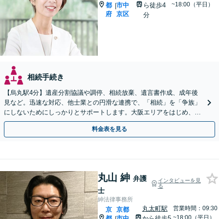
~18:00（平日）
都
市中
ら徒歩4
|
府
京区
分
相続手続き
【烏丸駅4分】遺産分割協議や調停、相続放棄、遺言書作成、成年後
見など。迅速な対応、他士業との円滑な連携で、「相続」を「争族」
にしないためにしっかりとサポートします。大阪エリアをはじめ、出
張相談も対応します【Web面談可】【初回相談無料】
料金表を見る
丸山 紳
弁護
インタビューを見
る
士
紳法律事務所
丸太町駅
営業時間：09:30
京
京都
~18:00（平日）
都
市中
から徒歩5
|