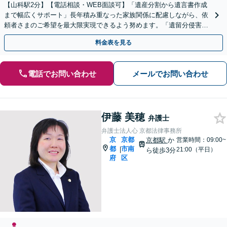
【山科駅2分】【電話相談・WEB面談可】「遺産分割から遺言書作成
まで幅広くサポート」長年積み重なった家族関係に配慮しながら、依
頼者さまのご希望を最大限実現できるよう努めます。「遺留分侵害額
請求／相続放棄／不動産・株式の相続／年金分割ほか」
料金表を見る
電話でお問い合わせ
メールでお問い合わせ
伊藤 美穂
弁護士
弁護士法人心 京都法律事務所
京
京都
京都駅
か
営業時間：09:00~
都
市南
|
21:00（平日）
ら徒歩3分
府
区