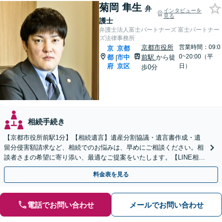
菊岡 隼生
弁
インタビューを
見る
護士
弁護士法人富士パートナーズ 富士パートナー
ズ法律事務所
京都市役所
営業時間：09:0
京
京都
0~20:00（平
都
市中
前駅
から徒
|
府
京区
日）
歩0分
相続手続き
【京都市役所前駅1分】【相続遺言】遺産分割協議・遺言書作成・遺
留分侵害額請求など、相続でのお悩みは、早めにご相談ください。相
談者さまの希望に寄り添い、最適なご提案をいたします。【LINE相談
可能】【土日対応可能】【初回面談1時間無料】
料金表を見る
電話でお問い合わせ
メールでお問い合わせ