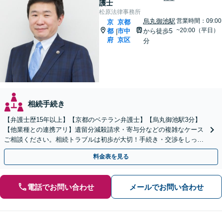
護士
松原法律事務所
烏丸御池駅
営業時間：09:00
京
京都
~20:00（平日）
都
市中
から徒歩5
|
府
京区
分
相続手続き
【弁護士歴15年以上】【京都のベテラン弁護士】【烏丸御池駅3分】
【他業種との連携アリ】遺留分減殺請求・寄与分などの複雑なケース
ご相談ください。相続トラブルは初歩が大切！手続き・交渉をしっか
りとサポートします。【初回面談無料】
料金表を見る
電話でお問い合わせ
メールでお問い合わせ