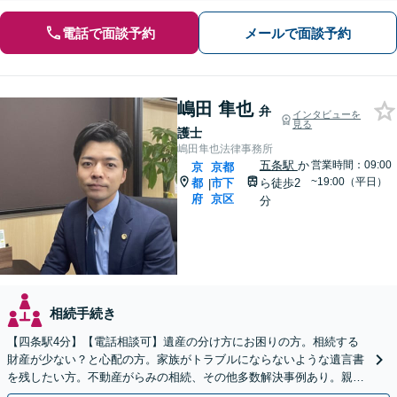
電話で面談予約
メールで面談予約
嶋田 隼也
弁
インタビューを
見る
護士
嶋田隼也法律事務所
五条駅
か
営業時間：09:00
京
京都
~19:00（平日）
都
市下
ら徒歩2
|
府
京区
分
相続手続き
【四条駅4分】【電話相談可】遺産の分け方にお困りの方。相続する
財産が少ない？と心配の方。家族がトラブルにならないような遺言書
を残したい方。不動産がらみの相続、その他多数解決事例あり。親身
に対応します【夜間・休日面談】【初回相談無料】