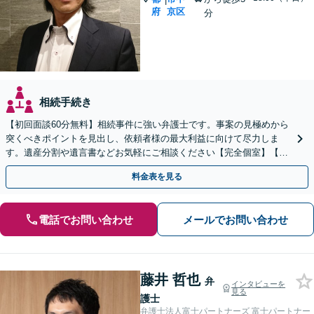
府
京区
分
相続手続き
【初回面談60分無料】相続事件に強い弁護士です。事案の見極めから
突くべきポイントを見出し、依頼者様の最大利益に向けて尽力しま
す。遺産分割や遺言書などお気軽にご相談ください【完全個室】【丸
太町駅5分】
料金表を見る
電話でお問い合わせ
メールでお問い合わせ
藤井 哲也
弁
インタビューを
見る
護士
弁護士法人富士パートナーズ 富士パートナー