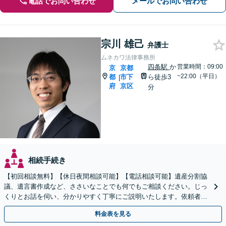
電話でお問い合わせ
メールでお問い合わせ
宗川 雄己
弁護士
ムネカワ法律事務所
四条駅
か
営業時間：09:00
京
京都
~22:00（平日）
都
市下
ら徒歩3
|
府
京区
分
相続手続き
【初回相談無料】【休日夜間相談可能】【電話相談可能】遺産分割協
議、遺言書作成など、ささいなことでも何でもご相談ください。じっ
くりとお話を伺い、分かりやすく丁寧にご説明いたします。依頼者の
方の利益を最大化するために尽力いたします。
料金表を見る