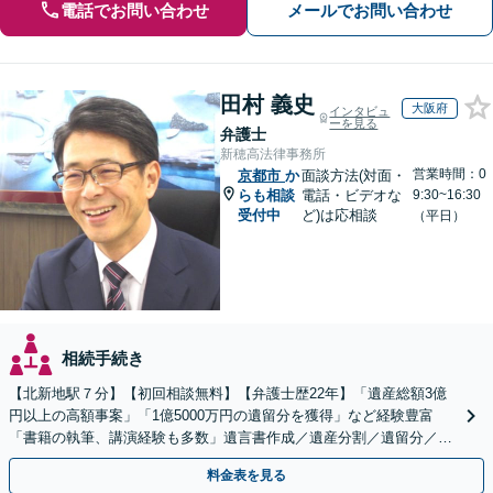
電話でお問い合わせ
メールでお問い合わせ
田村 義史
大阪府
インタビュ
ーを見る
弁護士
新穂高法律事務所
営業時間：0
京都市
か
面談方法(対面・
らも相談
電話・ビデオな
9:30~16:30
受付中
ど)は応相談
（平日）
相続手続き
【北新地駅７分】【初回相談無料】【弁護士歴22年】「遺産総額3億
円以上の高額事案」「1億5000万円の遺留分を獲得」など経験豊富
「書籍の執筆、講演経験も多数」遺言書作成／遺産分割／遺留分／相
続放棄など【休日・夜間面談可】【完全個室対応】
料金表を見る