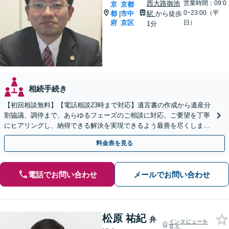
西大路御池
営業時間：09:0
京
京都
0~23:00（平
都
市中
駅
から徒歩
|
府
京区
日）
1分
相続手続き
【初回相談無料】【電話相談23時まで対応】遺言書の作成から遺産分
割協議、調停まで、あらゆるフェーズのご相談に対応。ご要望を丁寧
にヒアリングし、納得できる解決を実現できるよう最善を尽くします
【夜間・休日対応可】【西大路御池駅徒歩1分】
料金表を見る
電話でお問い合わせ
メールでお問い合わせ
松原 祐紀
弁
インタビューを
見る