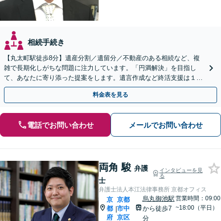
相続手続き
【丸太町駅徒歩8分】遺産分割／遺留分／不動産のある相続など、複
雑で長期化しがちな問題に注力しています。「円満解決」を目指し
て、あなたに寄り添った提案をします。遺言作成など終活支援は１１
万円（税込）〜。【明瞭会計・スピード対応】【他士業連携】
料金表を見る
電話でお問い合わせ
メールでお問い合わせ
両角 駿
弁護
インタビューを見
る
士
弁護士法人本江法律事務所 京都オフィス
烏丸御池駅
営業時間：09:00
京
京都
~18:00（平日）
都
市中
から徒歩7
|
府
京区
分