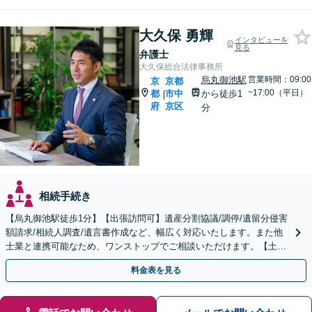
大久保 勇輝
インタビューを
見る
弁護士
大久保総合法律事務所
烏丸御池駅
営業時間：09:00
京
京都
~17:00（平日）
都
市中
から徒歩1
|
府
京区
分
相続手続き
【烏丸御池駅徒歩1分】【出張訪問可】遺産分割協議/調停/遺留分侵害
額請求/相続人調査/遺言書作成など、幅広く対応いたします。また他
士業と連携可能なため、ワンストップでご相談いただけます。【土日
夜間対応】
料金表を見る