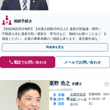
相続手続き
【初回相談30分無料】【弁護士経験15年以上】遺産分割協議・調停／
不動産を含む遺産分割／遺留分・寄与分など、相続のお困りごとはご
相談ください。企業の事業承継のご相談も承ります。遺言書作成など
生前対策もサポート【烏丸駅3分】【Web面談可】
料金表を見る
電話でお問い合わせ
メールでお問い合わせ
粟野 浩之
弁護士
あわの法律事務所
京都市役所
営業時間：09:0
京
京都
0~20:00（平
都
市中
前駅
から徒
|
府
京区
日）
歩1分