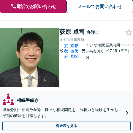
電話でお問い合わせ
メールでお問い合わせ
荻原 卓司
弁護士
オギ法律事務所
くいな橋駅
営業時間：09:00
京
京都
~17:15（平日）
都
市伏
から徒歩6
|
府
見区
分
相続手続き
遺産分割・相続放棄等、様々な相続問題を、分析力と経験を生かし、
早期の解決を目指します。
料金表を見る