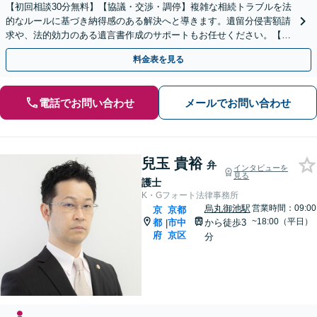
【初回相談30分無料】【協議・交渉・調停】複雑な相続トラブルを法
的なルールに基づき納得感のある解決へと導きます。遺留分侵害額請
求や、法的効力のある遺言書作成のサポートもお任せください。【京
阪丹波橋駅徒歩1分】【初回相談無料】
料金表を見る
電話でお問い合わせ
メールでお問い合わせ
兒玉 貴裕
弁
インタビューを
見る
護士
K・Gフォート法律事務所
烏丸御池駅
営業時間：09:00
京
京都
~18:00（平日）
都
市中
から徒歩3
|
府
京区
分