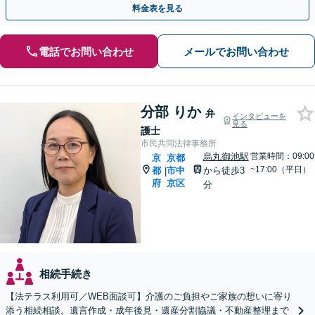
料金表を見る
電話でお問い合わせ
メールでお問い合わせ
分部 りか
弁
インタビューを
見る
護士
市民共同法律事務所
烏丸御池駅
営業時間：09:00
京
京都
~17:00（平日）
都
市中
から徒歩3
|
府
京区
分
相続手続き
【法テラス利用可／WEB面談可】介護のご負担やご家族の想いに寄り
添う相続相談。遺言作成・成年後見・遺産分割協議・不動産整理まで