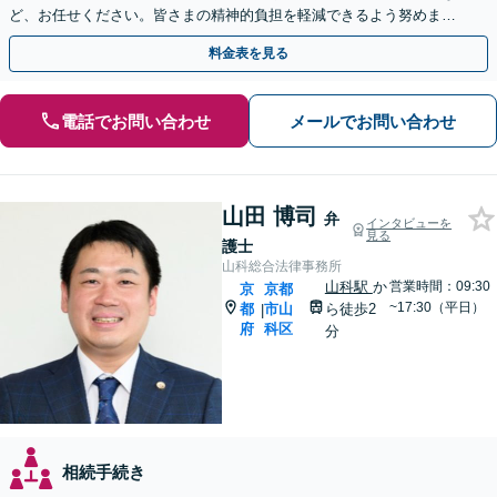
ど、お任せください。皆さまの精神的負担を軽減できるよう努めます
【完全個室】【休日・夜間は要相談】【丸太町駅3分】
料金表を見る
電話でお問い合わせ
メールでお問い合わせ
山田 博司
弁
インタビューを
見る
護士
山科総合法律事務所
山科駅
か
営業時間：09:30
京
京都
~17:30（平日）
都
市山
ら徒歩2
|
府
科区
分
相続手続き