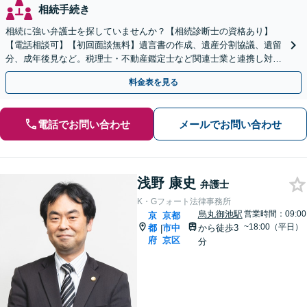
相続手続き
相続に強い弁護士を探していませんか？【相続診断士の資格あり】
【電話相談可】【初回面談無料】遺言書の作成、遺産分割協議、遺留
分、成年後見など。税理士・不動産鑑定士など関連士業と連携し対応
可能です
料金表を見る
電話でお問い合わせ
メールでお問い合わせ
浅野 康史
弁護士
K・Gフォート法律事務所
烏丸御池駅
営業時間：09:00
京
京都
~18:00（平日）
都
市中
から徒歩3
|
府
京区
分