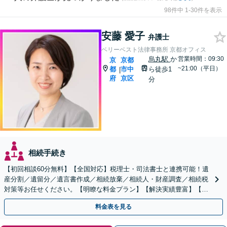
98件中 1-30件を表示
安藤 愛子
弁護士
ベリーベスト法律事務所 京都オフィス
烏丸駅
か
営業時間：09:30
京
京都
~21:00（平日）
都
市中
ら徒歩1
|
府
京区
分
相続手続き
【初回相談60分無料】【全国対応】税理士・司法書士と連携可能！遺
産分割／遺留分／遺言書作成／相続放棄／相続人・財産調査／相続税
対策等お任せください。【明瞭な料金プラン】【解決実績豊富】【電
話相談可】
料金表を見る