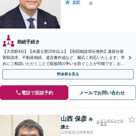
府
京区
分
相続手続き
【大宮駅4分】【弁護士歴15年以上】【初回相談30分無料】遺留分侵
害額請求、不動産相続、遺言書作成など、幅広く対応いたします。早
めにご相談いただくことで親族間の争いを防ぐことが可能です。おひ
とりで悩まず、まずは弁護士にご相談ください。
料金表を見る
電話で面談予約
メールでお問い合わせ
山西 保彦
弁
インタビューを
見る
護士
山西保彦法律事務所