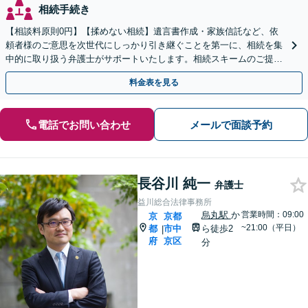
相続手続き
【相談料原則0円】【揉めない相続】遺言書作成・家族信託など、依
頼者様のご意思を次世代にしっかり引き継ぐことを第一に、相続を集
中的に取り扱う弁護士がサポートいたします。相続スキームのご提案
から遺言執行まで責任を持って対応させていただきます。
料金表を見る
電話でお問い合わせ
メールで面談予約
長谷川 純一
弁護士
益川総合法律事務所
烏丸駅
か
営業時間：09:00
京
京都
~21:00（平日）
都
市中
ら徒歩2
|
府
京区
分