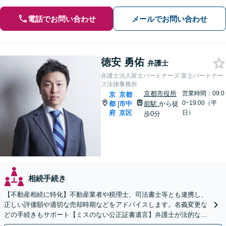
電話でお問い合わせ
メールでお問い合わせ
徳安 勇佑
弁護士
弁護士法人富士パートナーズ 富士パートナー
ズ法律事務所
京都市役所
営業時間：09:0
京
京都
0~19:00（平
都
市中
前駅
から徒
|
府
京区
日）
歩0分
相続手続き
【不動産相続に特化】不動産業者や税理士、司法書士等とも連携し、
正しい評価額や適切な売却時期などをアドバイスします。名義変更な
どの手続きもサポート【ミスのない公正証書遺言】弁護士が法的な観
点から遺言書を作成します。