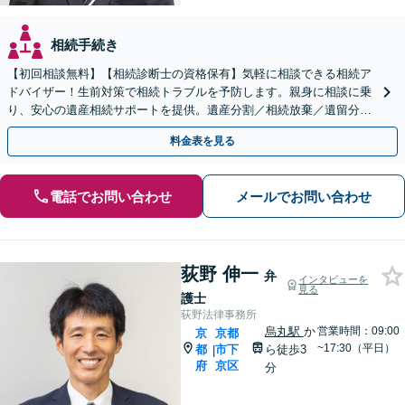
相続手続き
【初回相談無料】【相続診断士の資格保有】気軽に相談できる相続ア
ドバイザー！生前対策で相続トラブルを予防します。親身に相談に乗
り、安心の遺産相続サポートを提供。遺産分割／相続放棄／遺留分も
お任せ！【出張サポート】【完全個室】【丸太町駅6分】
料金表を見る
電話でお問い合わせ
メールでお問い合わせ
荻野 伸一
弁
インタビューを
見る
護士
荻野法律事務所
烏丸駅
か
営業時間：09:00
京
京都
~17:30（平日）
都
市下
ら徒歩3
|
府
京区
分