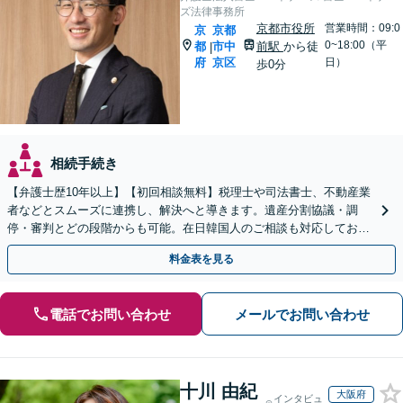
ズ法律事務所
京都市役所
営業時間：09:0
京
京都
0~18:00（平
都
市中
前駅
から徒
|
府
京区
日）
歩0分
相続手続き
【弁護士歴10年以上】【初回相談無料】税理士や司法書士、不動産業
者などとスムーズに連携し、解決へと導きます。遺産分割協議・調
停・審判とどの段階からも可能。在日韓国人のご相談も対応しており
ます【休日・夜間相談可】【京都市役所前駅5分】
料金表を見る
電話でお問い合わせ
メールでお問い合わせ
十川 由紀
大阪府
インタビュ