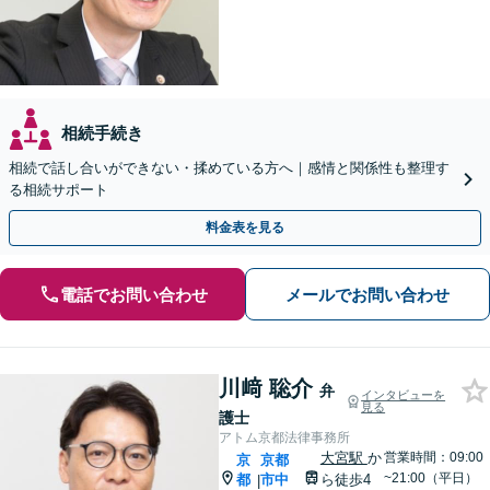
相続手続き
相続で話し合いができない・揉めている方へ｜感情と関係性も整理す
る相続サポート
料金表を見る
電話でお問い合わせ
メールでお問い合わせ
川﨑 聡介
弁
インタビューを
見る
護士
アトム京都法律事務所
大宮駅
か
営業時間：09:00
京
京都
~21:00（平日）
都
市中
ら徒歩4
|