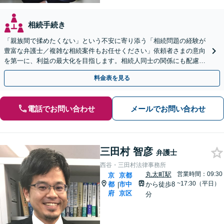
相続手続き
「親族間で揉めたくない」という不安に寄り添う「相続問題の経験が
豊富な弁護士／複雑な相続案件もお任せください」依頼者さまの意向
を第一に、利益の最大化を目指します。相続人同士の関係にも配慮
し、きめ細やかに対応
料金表を見る
電話でお問い合わせ
メールでお問い合わせ
三田村 智彦
弁護士
西谷・三田村法律事務所
丸太町駅
営業時間：09:30
京
京都
~17:30（平日）
都
市中
から徒歩8
|
府
京区
分