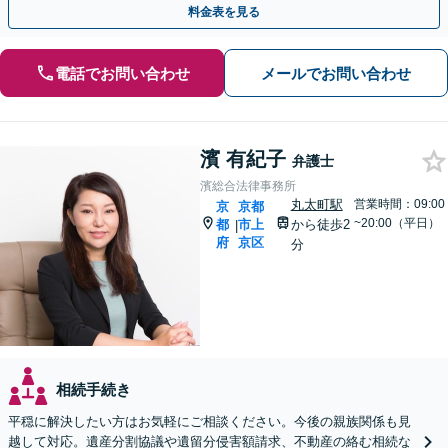
料金表を見る
電話でお問い合わせ
メールでお問い合わせ
濱 有紀子
弁護士
濱総合法律事務所
丸太町駅
営業時間：09:00
京
京都
~20:00（平日）
都
市上
から徒歩2
|
府
京区
分
相続手続き
平穏に解決したい方はお気軽にご相談ください。今後の親族関係も見
越して対応。遺産分割協議や遺留分侵害額請求、不動産の絡む相続な