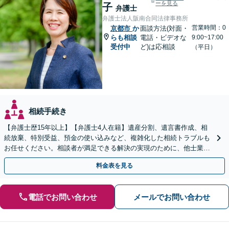
ーを見る
子
弁護士
弁護士法人阪南合同法律事務所
営業時間：0
京都市
か
面談方法(対面・
らも相談
電話・ビデオな
9:00~17:00
受付中
ど)は応相談
（平日）
相続手続き
【弁護士歴15年以上】【弁護士4人在籍】遺産分割、遺言書作成、相
続放棄、特別受益、預金の使い込みなど、複雑化した相続トラブルも
お任せください。相談者が満足できる解決の実現のために、他士業と
連携し最善を尽くします【完全個室】
料金表を見る
電話でお問い合わせ
メールでお問い合わせ