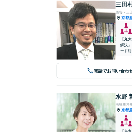
三田村
西谷・三
京都
【丸太
解決」
ード対
電話でお問い合わ
水野 
法律事務
京都
【烏丸