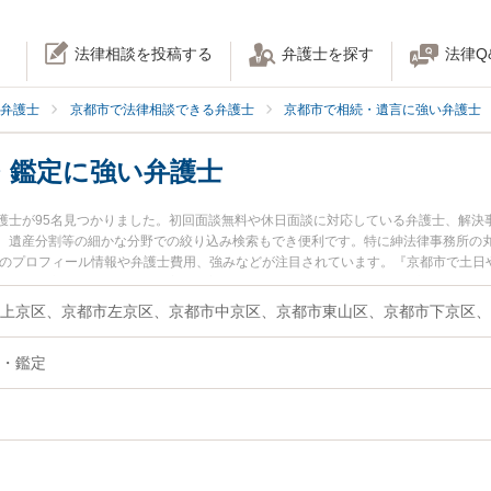
法律相談を投稿する
弁護士を探す
法律Q
弁護士
京都市で法律相談できる弁護士
京都市で相続・遺言に強い弁護士
・鑑定に強い弁護士
護士が95名見つかりました。初回面談無料や休日面談に対応している弁護士、解決
、遺産分割等の細かな分野での絞り込み検索もでき便利です。特に紳法律事務所の丸
士のプロフィール情報や弁護士費用、強みなどが注目されています。『京都市で土日
調査・鑑定のトラブル解決の実績豊富な近くの弁護士を検索したい』『初回相談無
相談者さんにおすすめです。
・鑑定