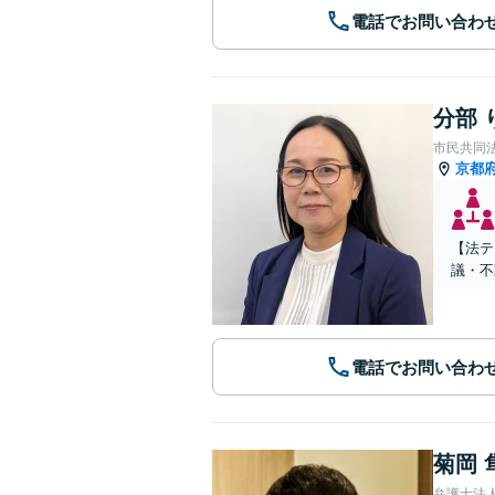
電話でお問い合わ
分部 
市民共同
京都
【法テ
議・不
電話でお問い合わ
菊岡 
弁護士法