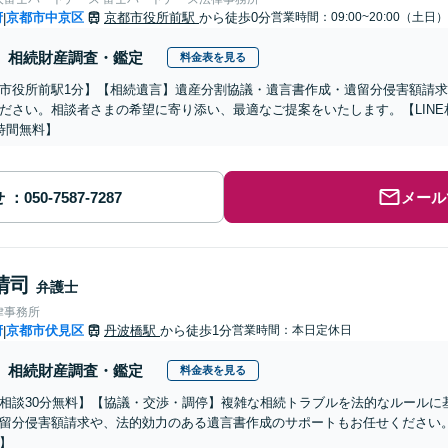
府
京都市中京区
京都市役所前駅
から徒歩0分
営業時間：09:00~20:00（土日）
|
相続財産調査・鑑定
料金表を見る
市役所前駅1分】【相続遺言】遺産分割協議・遺言書作成・遺留分侵害額請
ださい。相談者さまの希望に寄り添い、最適なご提案をいたします。【LIN
時間無料】
せ
メール
晴司
弁護士
律事務所
府
京都市伏見区
丹波橋駅
から徒歩1分
営業時間：本日定休日
|
相続財産調査・鑑定
料金表を見る
相談30分無料】【協議・交渉・調停】複雑な相続トラブルを法的なルールに
留分侵害額請求や、法的効力のある遺言書作成のサポートもお任せください
】