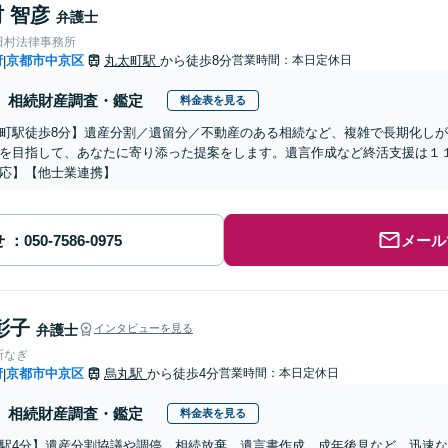
 智彦
弁護士
田村法律事務所
府
京都市中京区
丸太町駅
から徒歩8分
営業時間：本日定休日
|
相続財産調査・鑑定
料金表を見る
町駅徒歩8分】遺産分割／遺留分／不動産のある相続など、複雑で長期化し
を目指して、あなたに寄り添った提案をします。遺言作成など終活支援は１
応】【他士業連携】
せ
メール
彰子
弁護士
インタビューを見る
所なぎ
府
京都市中京区
烏丸駅
から徒歩4分
営業時間：本日定休日
|
相続財産調査・鑑定
料金表を見る
駅4分】遺産分割協議や調停、相続放棄、遺言書作成、成年後見など。迅速