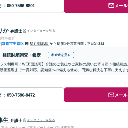
せ
メール
りか
弁護士
インタビューを見る
法律事務所
府
京都市中京区
烏丸御池駅
から徒歩3分
営業時間：本日定休日
|
相続財産調査・鑑定
料金表を見る
ラス利用可／WEB面談可】介護のご負担やご家族の想いに寄り添う相続相談
動産整理まで一貫対応。認知症への備えも含め、円満な解決を丁寧に支えま
せ
メール
隼生
弁護士
インタビューを見る
人富士パートナーズ 富士パートナーズ法律事務所