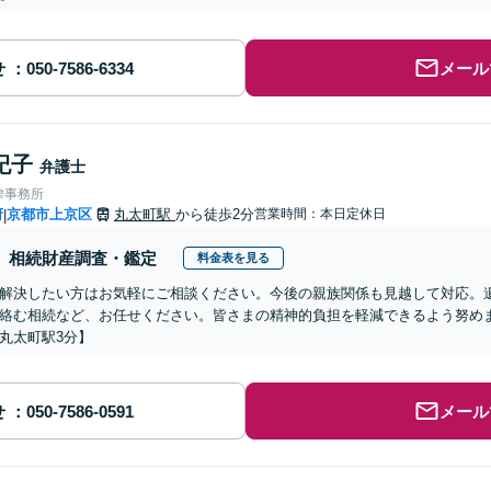
せ
メール
紀子
弁護士
律事務所
府
京都市上京区
丸太町駅
から徒歩2分
営業時間：本日定休日
|
相続財産調査・鑑定
料金表を見る
解決したい方はお気軽にご相談ください。今後の親族関係も見越して対応。
絡む相続など、お任せください。皆さまの精神的負担を軽減できるよう努め
丸太町駅3分】
せ
メール