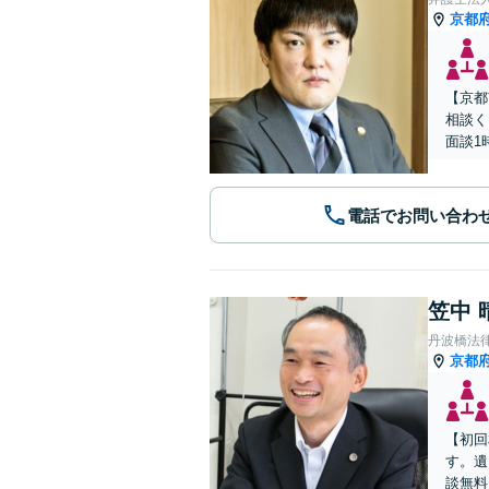
京都
【京都
相談く
面談1
電話でお問い合わ
笠中 
丹波橋法
京都
【初回
す。遺
談無料