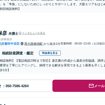
」を「争族」にしないためにしっかりとサポートします。大阪エリアをはじめ
初回相談無料】
保彦
弁護士
インタビューを見る
法律事務所
府
京都市中京区
西大路御池駅
から徒歩1分
営業時間：09:00~23:00（土日祝
|
相続財産調査・鑑定
料金表を見る
相談無料】【電話相談23時まで対応】遺言書の作成から遺産分割協議、調停
要望を丁寧にヒアリングし、納得できる解決を実現できるよう最善を尽くし
歩1分】
せ
メール