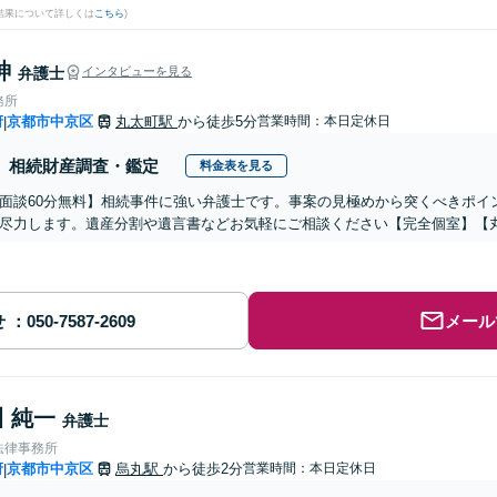
結果について詳しくは
こちら
)
紳
弁護士
インタビューを見る
務所
府
京都市中京区
丸太町駅
から徒歩5分
営業時間：本日定休日
|
相続財産調査・鑑定
料金表を見る
面談60分無料】相続事件に強い弁護士です。事案の見極めから突くべきポイ
尽力します。遺産分割や遺言書などお気軽にご相談ください【完全個室】【
せ
メール
 純一
弁護士
法律事務所
府
京都市中京区
烏丸駅
から徒歩2分
営業時間：本日定休日
|