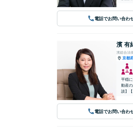
電話でお問い合わ
濱 有
濱総合法
京都
平穏に
動産の
談】【
電話でお問い合わ