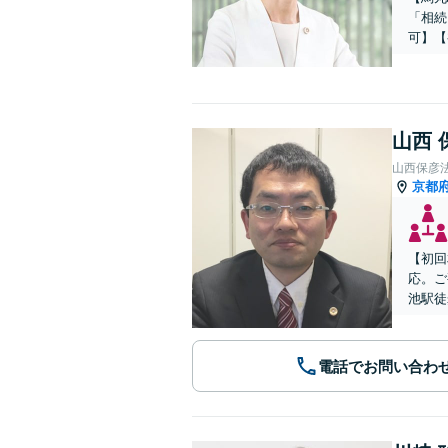
「相続
可】【
山西 
山西保彦
京都
【初回
応。ご
池駅徒
電話でお問い合わ