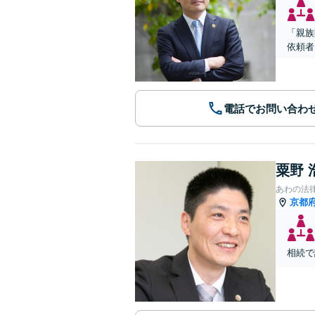
「親族
依頼者
電話でお問い合わ
粟野 
あわの法
京都
相続で