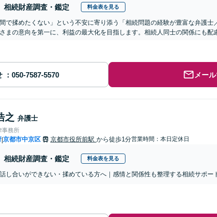
相続財産調査・鑑定
料金表を見る
間で揉めたくない」という不安に寄り添う「相続問題の経験が豊富な弁護士
さまの意向を第一に、利益の最大化を目指します。相続人同士の関係にも配
せ
メール
浩之
弁護士
律事務所
府
京都市中京区
京都市役所前駅
から徒歩1分
営業時間：本日定休日
|
相続財産調査・鑑定
料金表を見る
話し合いができない・揉めている方へ｜感情と関係性も整理する相続サポー