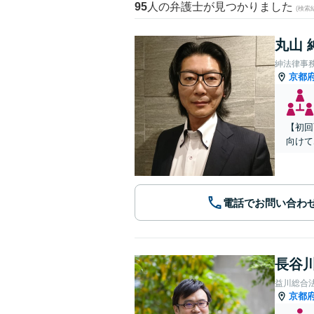
95
人の弁護士が見つかりました
(検索
丸山 
紳法律事
京都
【初回
向けて
電話でお問い合わ
長谷川
益川総合
京都