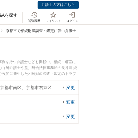
弁護士の方はこちら
&Aを探す
閲覧履歴
マイリスト
ログイン
京都市で相続財産調査・鑑定に強い弁護士
事例を持つ弁護士なども掲載中。相続・遺言に
山 紳弁護士や益川総合法律事務所の長谷川 純
や夜間に発生した相続財産調査・鑑定のトラブ
料で相続財産調査・鑑定を法律相談できる京都市
京都府、京都市北区、京都市上京区、京都市左京区、京都市中京区、京都市東山区、京都市下京区、京都市南区、京都市右京区、京都市伏見区、京都市山科区、京都市西京区
変更
変更
変更