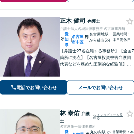
正木 健司
弁護士
弁護士法人名城法律事務所 名古屋事務所
愛
名古屋城駅
営業時間：
名古屋
知
|
本日定休日
から徒歩5分
市中区
県
【弁護士27名在籍する事務所】【全国7
箇所に拠点】【名古屋投資被害弁護団
代表などを務めた圧倒的な経験値】投
資トラブル、債権回収（目安：被害額
や債権額150万円以上）のご相談はお任
せください【初回相談無料】【メディ
電話でお問い合わせ
メールでお問い合わせ
ア出演やセミナー講演多数】
林 泰佑
弁護
インタビューを見
る
士
名古屋第一法律事務所
愛
丸の内駅
か
営業時間：本