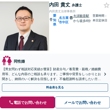
内田 貴丈
弁護士
内田貴丈法律事務所
愛
大須観音駅
営業時間：
名古屋
知
|
本日定休日
から徒歩4分
市中区
県
同性婚
【男女問わず相談対応実績が豊富】財産分与／養育費・親権／婚姻費
用等、どんな内容のご相談も承ります。ご事情や背景をしっかりとお
聞きし、納得のいく解決を目指します。不倫慰謝料を請求したい方／
請求された方どちらの対応も可能です
料金表を見る
電話でお問い合わせ
メールでお問い合わせ