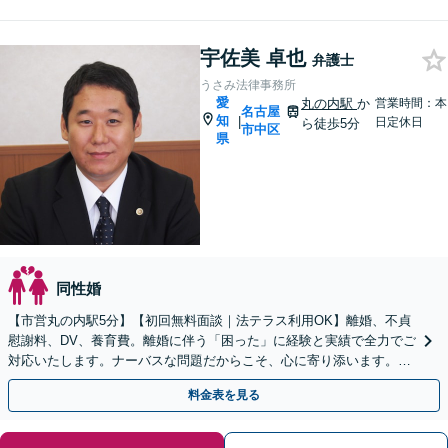
宇佐美 卓也
弁護士
うさみ法律事務所
愛
丸の内駅
か
営業時間：本
名古屋
知
|
日定休日
ら徒歩5分
市中区
県
同性婚
【市営丸の内駅5分】【初回無料面談｜法テラス利用OK】離婚、不貞
慰謝料、DV、養育費。離婚に伴う「困った」に経験と実績で全力でご
対応いたします。ナーバスな問題だからこそ、心に寄り添います。話
しやすい弁護士です。まずはお気軽にご相談を！
料金表を見る