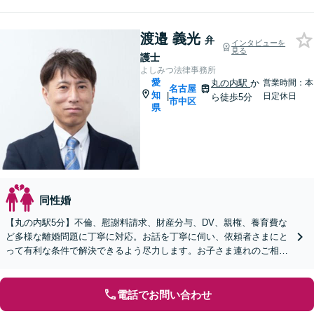
渡邉 義光
弁
インタビューを
見る
護士
よしみつ法律事務所
愛
丸の内駅
か
営業時間：本
名古屋
知
|
日定休日
ら徒歩5分
市中区
県
同性婚
【丸の内駅5分】不倫、慰謝料請求、財産分与、DV、親権、養育費な
ど多様な離婚問題に丁寧に対応。お話を丁寧に伺い、依頼者さまにと
って有利な条件で解決できるよう尽力します。お子さま連れのご相談
も可能です【オンライン面談OK】【休日・夜間相談可】
電話でお問い合わせ