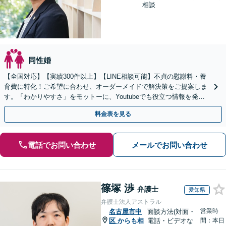
相談
同性婚
【全国対応】【実績300件以上】【LINE相談可能】不貞の慰謝料・養
育費に特化！ご希望に合わせ、オーダーメイドで解決策をご提案しま
す。「わかりやすさ」をモットーに、Youtubeでも役立つ情報を発信
中【初回相談無料】【土日対応可】
料金表を見る
電話でお問い合わせ
メールでお問い合わせ
篠塚 渉
弁護士
愛知県
弁護士法人アストラル
営業時
名古屋市中
面談方法(対面・
区
からも相
電話・ビデオな
間：本日