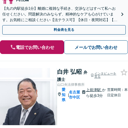
【丸の内駅徒歩1分】離婚に複雑な手続き、交渉などはすべて私へお
任せください。問題解決のみならず、精神的なケアも心がけていま
す。お気軽にご相談ください【法テラス可】【休日・夜間対応】【初
回相談30分無料】企業勤めの経験がある弁護士です。
料金表を見る
電話でお問い合わせ
メールでお問い合わせ
白井 弘昭
弁
インタビューを
見る
護士
山口央法律事務所
愛
上前津駅
か
営業時間：本
名古屋
知
|
日定休日
ら徒歩3分
市中区
県