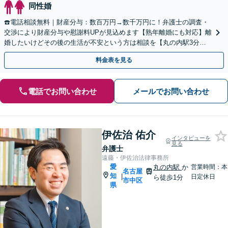
同性婚
☎️電話相談無料｜財産分与：数百万円→数千万円に！弁護士の調査・
交渉により財産分与や慰謝料UPが見込めます【熟年離婚にも対応】離
婚したいけどその後の生活が不安という方は相談を【丸の内駅3分】
【休日面談可】【WEB面談可】
料金表を見る
電話でお問い合わせ
メールでお問い合わせ
伊佐治 佑介
インタビューを
見る
弁護士
遠藤・伊佐治法律事務所
愛
丸の内駅
か
営業時間：本
名古屋
知
|
日定休日
ら徒歩1分
市中区
県