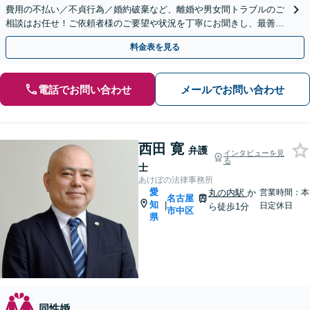
費用の不払い／不貞行為／婚約破棄など、離婚や男女間トラブルのご
相談はお任せ！ご依頼者様のご要望や状況を丁寧にお聞きし、最善の
解決へ向けて尽力します【相談室完全個室】【金山駅5分】
料金表を見る
電話でお問い合わせ
メールでお問い合わせ
西田 寛
弁護
インタビューを見
る
士
あけぼの法律事務所
愛
丸の内駅
か
営業時間：本
名古屋
知
|
日定休日
ら徒歩1分
市中区
県
同性婚