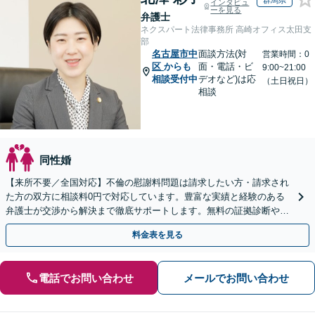
インタビュ
ーを見る
弁護士
ネクスパート法律事務所 高崎オフィス太田支
部
名古屋市中
面談方法(対
営業時間：0
区
からも
面・電話・ビ
9:00~21:00
相談受付中
デオなど)は応
（土日祝日）
相談
同性婚
【来所不要／全国対応】不倫の慰謝料問題は請求したい方・請求され
た方の双方に相談料0円で対応しています。豊富な実績と経験のある
弁護士が交渉から解決まで徹底サポートします。無料の証拠診断や着
手金の返還保証もありますので安心してご相談ください。
料金表を見る
電話でお問い合わせ
メールでお問い合わせ