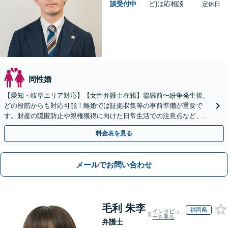
談受付中
ど)は応相談
定休日
同性婚
【愛知・岐阜エリア対応】【女性弁護士在籍】協議前〜紛争発生後、
どの段階からも対応可能！離婚では証拠収集等の事前準備が重要で
す。財産の隠匿防止や親権獲得に向けた日常生活での注意点など、フ
ェーズに応じたアドバイスを提供します【子連れの相談OK】
料金表を見る
メールでお問い合わせ
毛利 朱李
福岡県
インタビュ
ーを見る
弁護士