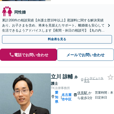
同性婚
累計200件の相談実績【弁護士歴10年以上】慰謝料に関する解決実績
あり。お子さまを含め、将来を見据えたサポート。離婚後も安心して
生活できるようアドバイスします【夜間・休日の相談可】【丸の内駅
2分】
料金表を見る
電話でお問い合わせ
メールでお問い合わせ
立川 諒輔
弁
インタビューを
見る
護士
TK法律事務所
愛
伏見駅
か
営業時間：本
名古屋
知
|
日定休日
ら徒歩1分
市中区
県