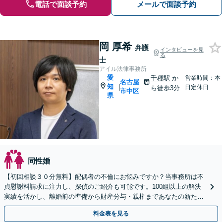
電話で面談予約
メールで面談予約
岡 厚希
弁護
インタビューを見
る
士
アイル法律事務所
愛
千種駅
か
営業時間：本
名古屋
知
|
日定休日
ら徒歩3分
市中区
県
同性婚
【初回相談３０分無料】配偶者の不倫にお悩みですか？当事務所は不
貞慰謝料請求に注力し、探偵のご紹介も可能です。100組以上の解決
実績を活かし、離婚前の準備から財産分与・親権まであなたの新たな
一歩を全力支援。LINE予約も受付中です。
料金表を見る