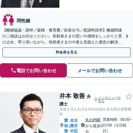
同性婚
【離婚協議・調停／親権・養育費／財産分与／慰謝料請求】離婚関連
のご相談はお任せください。依頼者さまの思いや感情をしっかりと受
け止め、寄り添いながら、依頼者さまの今後も見据えた最良の解決に
向け真摯に対応します【名古屋城駅5分】【初回相談無料】
料金表を見る
電話でお問い合わせ
メールでお問い合わせ
井本 敬善
弁
インタビューを
見る
護士
弁護士法人ALG＆Associates 名古屋法律事務
所
丸の内駅
営業時間：00:00~
愛
名古
23:59（土日祝
知
屋市
から徒歩2
|
県
中区
日）
分