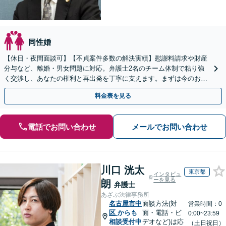
同性婚
【休日・夜間面談可】【不貞案件多数の解決実績】慰謝料請求や財産
分与など、離婚・男女問題に対応。弁護士2名のチーム体制で粘り強
く交渉し、あなたの権利と再出発を丁寧に支えます。まずは今のお悩
みをお聞かせください。
料金表を見る
電話でお問い合わせ
メールでお問い合わせ
川口 洸太
東京都
インタビュ
ーを見る
朗
弁護士
あざぶ法律事務所
名古屋市中
面談方法(対
営業時間：0
区
からも
面・電話・ビ
0:00~23:59
相談受付中
デオなど)は応
（土日祝日）