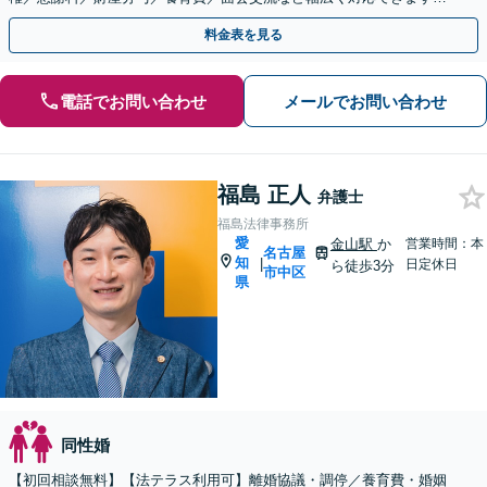
相談者さまの精神的な負担を軽減しつつ解決を目指します
料金表を見る
電話でお問い合わせ
メールでお問い合わせ
福島 正人
弁護士
福島法律事務所
愛
金山駅
か
営業時間：本
名古屋
知
|
日定休日
ら徒歩3分
市中区
県
同性婚
【初回相談無料】【法テラス利用可】離婚協議・調停／養育費・婚姻