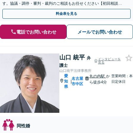
す。協議・調停・審判・裁判のご相談もお任せください【初回相談無
料】小さなお悩みからお聞きします。
料金表を見る
電話でお問い合わせ
メールでお問い合わせ
山口 統平
弁
インタビューを
見る
護士
山口統平法律事務所
愛
丸の内駅
か
営業時間：本
名古屋
知
|
日定休日
ら徒歩4分
市中区
県
同性婚