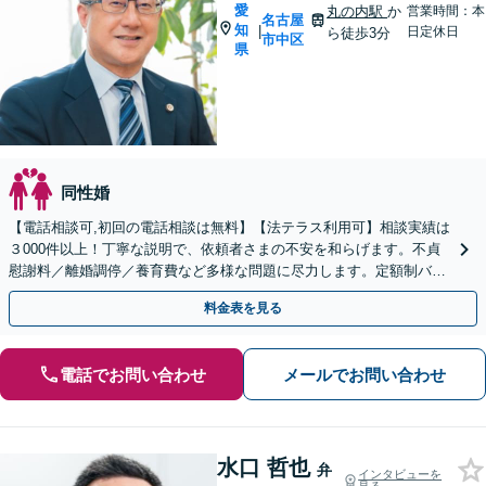
愛
丸の内駅
か
営業時間：本
名古屋
知
|
日定休日
ら徒歩3分
市中区
県
同性婚
【電話相談可,初回の電話相談は無料】【法テラス利用可】相談実績は
３000件以上！丁寧な説明で、依頼者さまの不安を和らげます。不貞
慰謝料／離婚調停／養育費など多様な問題に尽力します。定額制バッ
クアッププランあり【夜間休日対応】【丸の内駅3分】
料金表を見る
電話でお問い合わせ
メールでお問い合わせ
水口 哲也
弁
インタビューを