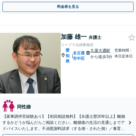
いご意向に沿う解決を目指します【電話・Web相談可】
料金表を見る
加藤 雄一
弁護士
リーブラ法律事務所
愛
久屋大通駅
営業時間：
名古屋
知
|
本日定休日
から徒歩3分
市中区
県
同性婚
【家事調停官経験あり】【初回相談無料】【弁護士歴20年以上】離婚
するかどうか悩んだらご相談ください。離婚後の生活の見通しまでア
ドバイスいたします。不貞慰謝料請求（する側・された側）／養育費
／親権／モラハラ被害【完全個室】【子連れ相談可】