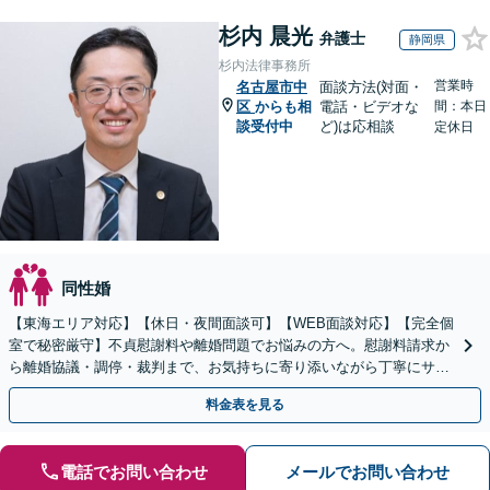
杉内 晨光
弁護士
静岡県
杉内法律事務所
営業時
名古屋市中
面談方法(対面・
区
からも相
電話・ビデオな
間：本日
談受付中
ど)は応相談
定休日
同性婚
【東海エリア対応】【休日・夜間面談可】【WEB面談対応】【完全個
室で秘密厳守】不貞慰謝料や離婚問題でお悩みの方へ。慰謝料請求か
ら離婚協議・調停・裁判まで、お気持ちに寄り添いながら丁寧にサポ
ートいたします。
料金表を見る
電話でお問い合わせ
メールでお問い合わせ