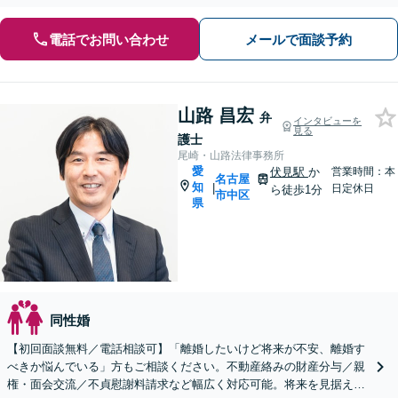
電話でお問い合わせ
メールで面談予約
山路 昌宏
弁
インタビューを
見る
護士
尾崎・山路法律事務所
愛
伏見駅
か
営業時間：本
名古屋
知
|
日定休日
ら徒歩1分
市中区
県
同性婚
【初回面談無料／電話相談可】「離婚したいけど将来が不安、離婚す
べきか悩んでいる」方もご相談ください。不動産絡みの財産分与／親
権・面会交流／不貞慰謝料請求など幅広く対応可能。将来を見据えた