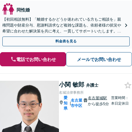
同性婚
【初回相談無料】「離婚するかどうか迷われている方もご相談を」親
権問題や財産分与、慰謝料請求など複雑な課題も、依頼者様の状況や
希望に合わせた解決策を共に考え、一貫してサポートいたします。
「熟年離婚のご相談もお任せください」【休日・夜間相談可】
料金表を見る
電話でお問い合わせ
メールでお問い合わせ
小関 敏郎
弁護士
名城法律事務所
愛
名古屋城駅
営業時間：
名古屋
知
|
本日定休日
から徒歩5分
市中区
県