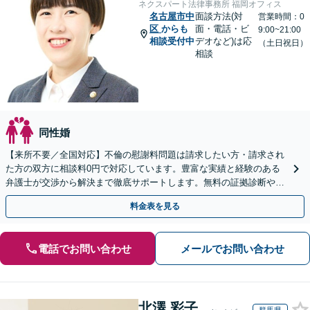
ネクスパート法律事務所 福岡オフィス
名古屋市中
面談方法(対
営業時間：0
区
からも
面・電話・ビ
9:00~21:00
相談受付中
デオなど)は応
（土日祝日）
相談
同性婚
【来所不要／全国対応】不倫の慰謝料問題は請求したい方・請求され
た方の双方に相談料0円で対応しています。豊富な実績と経験のある
弁護士が交渉から解決まで徹底サポートします。無料の証拠診断や着
手金の返還保証もありますので安心してご相談ください。
料金表を見る
電話でお問い合わせ
メールでお問い合わせ
北澤 彩子
群馬県