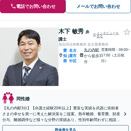
電話でお問い合わせ
メールでお問い合わせ
木下 敏秀
弁
インタビューを
見る
護士
旭合同法律事務所 名古屋事務所
丸の内駅
営業時間：09:00~
愛
名古
17:00（土日祝
知
屋市
から徒歩3
|
県
中区
日）
分
同性婚
【丸の内駅3分】【弁護士経験20年以上】豊富な実績を武器に依頼者
さまの幸せを第一に考えた解決策をご提案。熟年離婚、養育費、財産
分与、離婚調停など様々な分野の実績あり。性別年齢問わずに相談を
受け付けています。【初回面談無料】【夜間休日対応可】
料金表を見る