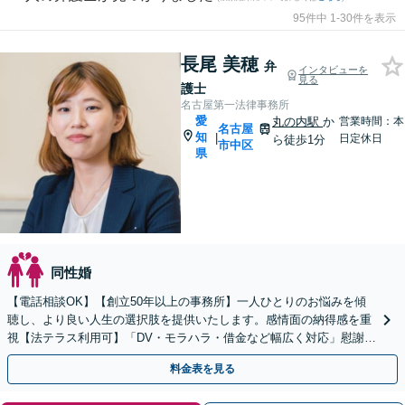
95件中 1-30件を表示
長尾 美穂
弁
インタビューを
見る
護士
名古屋第一法律事務所
愛
丸の内駅
か
営業時間：本
名古屋
知
|
日定休日
ら徒歩1分
市中区
県
同性婚
【電話相談OK】【創立50年以上の事務所】一人ひとりのお悩みを傾
聴し、より良い人生の選択肢を提供いたします。感情面の納得感を重
視【法テラス利用可】「DV・モラハラ・借金など幅広く対応」慰謝料
請求／男性側・女性側どちらも対応【初回相談無料】
料金表を見る