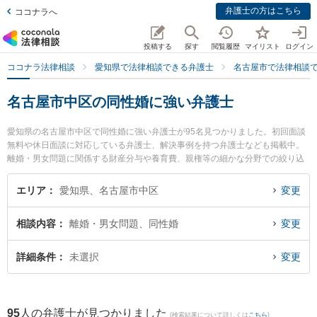
弁護士の方はこちら
ココナラへ
投稿する
探す
閲覧履歴
マイリスト
ログイン
ココナラ法律相談
愛知県で法律相談できる弁護士
名古屋市で法律相談
名古屋市中区の同性婚に強い弁護士
愛知県の名古屋市中区で同性婚に強い弁護士が95名見つかりました。初回面談
無料や休日面談に対応している弁護士、解決事例を持つ弁護士なども掲載中。
離婚・男女問題に関係する財産分与や養育費、親権等の細かな分野での絞り込
み検索もでき便利です。特に名古屋第一法律事務所の長尾 美穂弁護士や旭合同
法律事務所 名古屋事務所の木下 敏秀弁護士、弁護士法人名城法律事務所 名古
エリア
愛知県、名古屋市中区
変更
屋事務所の葛谷 直人弁護士のプロフィール情報や弁護士費用、強みなどが注目
されています。『名古屋市中区で土日や夜間に発生した同性婚のトラブルを今
相談内容
離婚・男女問題、同性婚
変更
すぐに弁護士に相談したい』『同性婚のトラブル解決の実績豊富な近くの弁護
士を検索したい』『初回相談無料で同性婚を法律相談できる名古屋市中区内の
弁護士に相談予約したい』などでお困りの相談者さんにおすすめです。
詳細条件
未選択
変更
95
人の弁護士が見つかりました
(検索結果について詳しくは
こちら
)