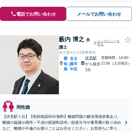
アドバイスをいたします【完全個室でプライバシーに配慮】
電話でお問い合わせ
メールでお問い合わせ
藪内 博之
弁
インタビューを
見る
護士
名古屋H＆Y法律事務所
伏見駅
営業時間：10:00~
愛
名古
21:00（土日祝日）
知
屋市
から徒歩
|
県
中区
1分
同性婚
【伏見駅１分】【初回相談60分無料】離婚問題の解決実績多数あり。
離婚の協議や調停／不貞の慰謝料請求／財産分与や養育費の取り決め
など、離婚や不倫のお困りごとはお任せください。お気持ちに寄り添