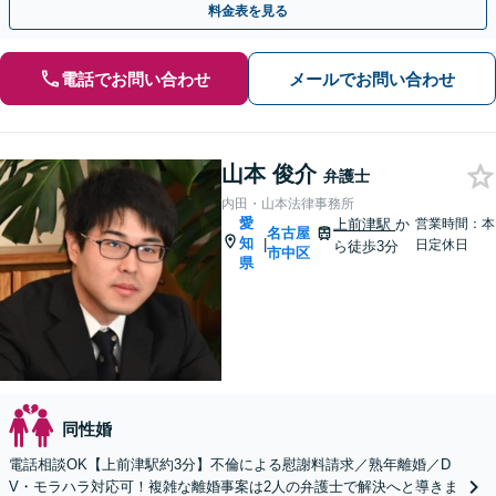
料金表を見る
電話でお問い合わせ
メールでお問い合わせ
山本 俊介
弁護士
内田・山本法律事務所
愛
上前津駅
か
営業時間：本
名古屋
知
|
日定休日
ら徒歩3分
市中区
県
同性婚
電話相談OK【上前津駅約3分】不倫による慰謝料請求／熟年離婚／D
V・モラハラ対応可！複雑な離婚事案は2人の弁護士で解決へと導きま