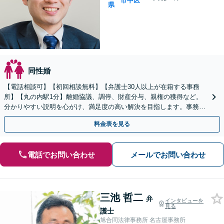
市中区
県
同性婚
【電話相談可】【初回相談無料】【弁護士30人以上が在籍する事務
所】【丸の内駅1分】離婚協議、調停、財産分与、親権の獲得など。
分かりやすい説明を心がけ、満足度の高い解決を目指します。事務所
の所属の女性弁護士と2名体制で対応も可能
料金表を見る
電話でお問い合わせ
メールでお問い合わせ
三池 哲二
弁
インタビューを
見る
護士
旭合同法律事務所 名古屋事務所