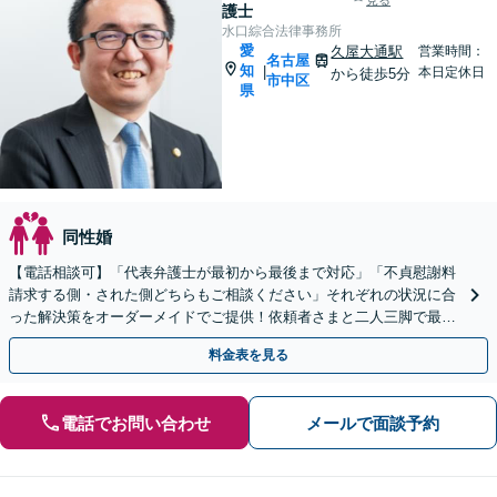
見る
護士
水口綜合法律事務所
愛
久屋大通駅
営業時間：
名古屋
知
|
本日定休日
から徒歩5分
市中区
県
同性婚
【電話相談可】「代表弁護士が最初から最後まで対応」「不貞慰謝料
請求する側・された側どちらもご相談ください」それぞれの状況に合
った解決策をオーダーメイドでご提供！依頼者さまと二人三脚で最適
なゴールを目指す【休日・夜間相談可】
料金表を見る
電話でお問い合わせ
メールで面談予約