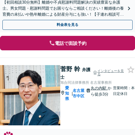
【初回相談30分無料】離婚や不貞慰謝料問題解決の実績豊富な弁護
士。男女問題・慰謝料問題でお困りならご相談ください！離婚後の養
育費の未払いや熟年離婚による財産分与にも強い！【子連れ相談可】
【完全個室】【名古屋市「丸の内」駅4分】
料金表を見る
電話で面談予約
菅野 幹
弁護
インタビューを見
る
士
旭合同法律事務所 名古屋事務所
愛
丸の内駅
か
営業時間：本
名古屋
知
|
日定休日
ら徒歩3分
市中区
県