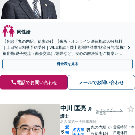
同性婚
【各線『丸の内駅』徒歩2分】【来所・オンライン法律相談30分無料
｜土日祝日相談予約受付｜WEB相談可能】慰謝料請求/財産分与/親権/
養育費/親子交流（面会交流）/別居など、安心の解決策をご提案いた
します
料金表を見る
電話でお問い合わせ
メールでお問い合わせ
中川 匡亮
弁
インタビューを
見る
護士
名古屋第一法律事務所
愛
丸の内駅
か
営業時間：本
名古屋
知
|
日定休日
ら徒歩1分