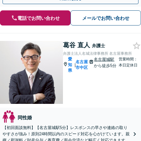
電話でお問い合わせ
メールでお問い合わせ
葛谷 直人
弁護士
弁護士法人名城法律事務所 名古屋事務所
愛
名古屋城駅
営業時間：
名古屋
知
|
本日定休日
から徒歩5分
市中区
県
同性婚
【初回面談無料】【名古屋城駅5分】レスポンスの早さや連絡の取り
やすさが強み！原則24時間以内のスピード対応を心がけています。親
権／慰謝料／財産分与／養育費／面会交流など幅広く対応できます。