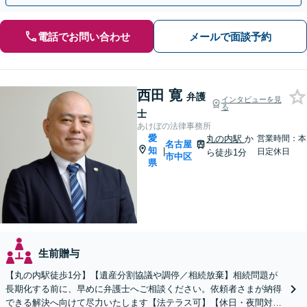
電話でお問い合わせ
メールで面談予約
西田 寛
弁護
インタビューを見
る
士
あけぼの法律事務所
愛
丸の内駅
か
営業時間：本
名古屋
知
|
日定休日
ら徒歩1分
市中区
県
生前贈与
【丸の内駅徒歩1分】【遺産分割協議や調停／相続放棄】相続問題が
長期化する前に、早めに弁護士へご相談ください。依頼者さまが納得
できる解決へ向けて尽力いたします【法テラス可】【休日・夜間対