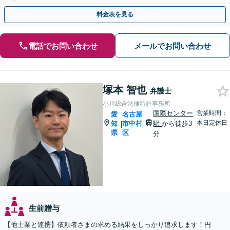
応】【初回相談30分無料】遺言書作成もお任せください。
料金表を見る
電話でお問い合わせ
メールでお問い合わせ
塚本 智也
弁護士
小川総合法律特許事務所
国際センター
営業時間：
愛
名古屋
本日定休日
知
市中村
駅
から徒歩3
|
県
区
分
生前贈与
【他士業と連携】依頼者さまの求める結果をしっかり追求します！円