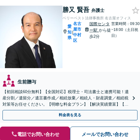
勝又 賢吾
弁護士
ベリーベスト法律事務所 名古屋オフィス
名古
国際センタ
営業時間：09:30
愛
屋市
~18:00（土日祝
ー駅
から徒
知
|
中村
日）
歩2分
県
区
生前贈与
【初回相談60分無料】【全国対応】税理士・司法書士と連携可能！遺
産分割／遺留分／遺言書作成／相続放棄／相続人・財産調査／相続税
対策等お任せください。【明瞭な料金プラン】【解決実績豊富】【電
話相談可】
料金表を見る
電話でお問い合わせ
メールでお問い合わせ