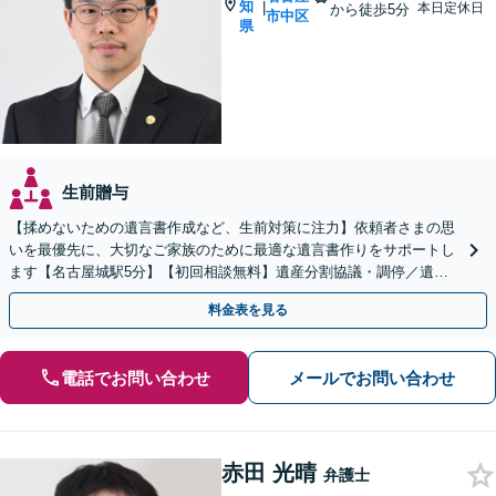
知
|
本日定休日
から徒歩5分
市中区
県
生前贈与
【揉めないための遺言書作成など、生前対策に注力】依頼者さまの思
いを最優先に、大切なご家族のために最適な遺言書作りをサポートし
ます【名古屋城駅5分】【初回相談無料】遺産分割協議・調停／遺留
分／財産調査など、さまざまな相続トラブルにも対応
料金表を見る
電話でお問い合わせ
メールでお問い合わせ
赤田 光晴
弁護士