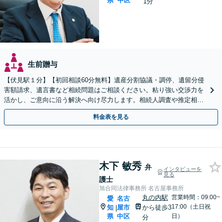
県
中区
1分
生前贈与
【伏見駅１分】【初回相談60分無料】遺産分割協議・調停、遺留分侵
害額請求、遺言書など相続問題はご相談ください。粘り強い交渉力を
活かし、ご意向に沿う解決へ向け尽力します。相続人調査や推定相続
人廃除など複雑な件もご相談ください【土日祝対応可】
料金表を見る
木下 敏秀
弁
インタビューを
見る
護士
旭合同法律事務所 名古屋事務所
丸の内駅
営業時間：09:00~
愛
名古
17:00（土日祝
知
屋市
から徒歩3
|
県
中区
日）
分