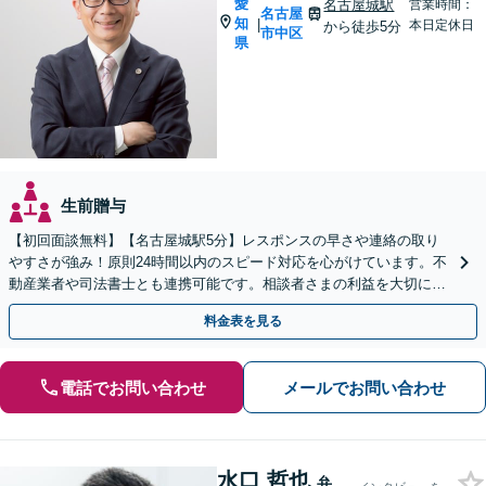
愛
名古屋城駅
営業時間：
名古屋
知
|
本日定休日
から徒歩5分
市中区
県
生前贈与
【初回面談無料】【名古屋城駅5分】レスポンスの早さや連絡の取り
やすさが強み！原則24時間以内のスピード対応を心がけています。不
動産業者や司法書士とも連携可能です。相談者さまの利益を大切にい
たします。【完全個室】
料金表を見る
電話でお問い合わせ
メールでお問い合わせ
水口 哲也
弁