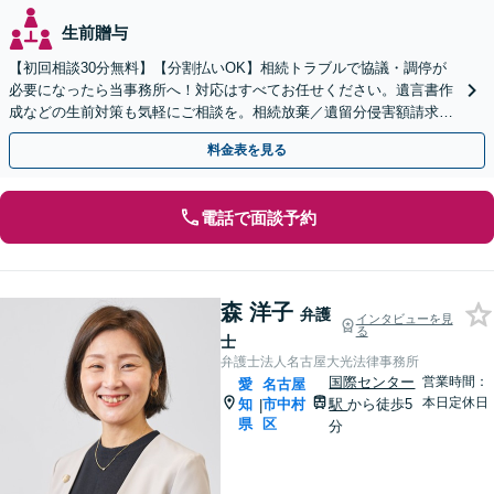
生前贈与
【初回相談30分無料】【分割払いOK】相続トラブルで協議・調停が
必要になったら当事務所へ！対応はすべてお任せください。遺言書作
成などの生前対策も気軽にご相談を。相続放棄／遺留分侵害額請求求
／成年後見など【丸の内駅4分】【完全個室】
料金表を見る
電話で面談予約
森 洋子
弁護
インタビューを見
る
士
弁護士法人名古屋大光法律事務所
国際センター
営業時間：
愛
名古屋
本日定休日
知
市中村
駅
から徒歩5
|
県
区
分