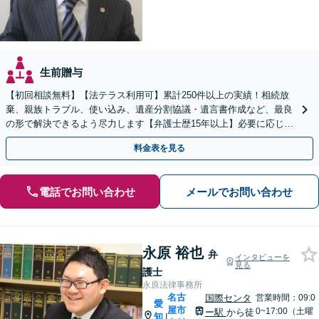
生前贈与
【初回相談無料】【法テラス利用可】累計250件以上の実績！相続放
棄、親族トラブル、使い込み、遺産分割協議・遺言書作成など、最良
の形で解決できるよう尽力します【弁護士歴15年以上】必要に応じて
不動産鑑定士・税理士などとも連携【久屋大通駅2分】
料金表を見る
電話でお問い合わせ
メールでお問い合わせ
永原 裕也
弁
インタビューを
見る
護士
永原法律事務所
名古
国際センタ
営業時間：09:0
愛
屋市
0~17:00（土曜
ー駅
から徒
知
|