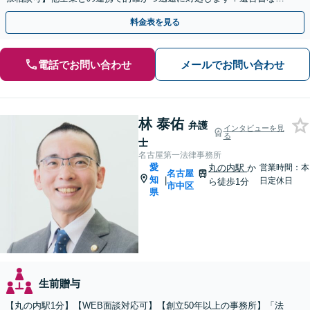
生前対策も【丸の内駅2分】
料金表を見る
電話でお問い合わせ
メールでお問い合わせ
林 泰佑
弁護
インタビューを見
る
士
名古屋第一法律事務所
愛
丸の内駅
か
営業時間：本
名古屋
知
|
日定休日
ら徒歩1分
市中区
県
生前贈与
【丸の内駅1分】【WEB面談対応可】【創立50年以上の事務所】「法