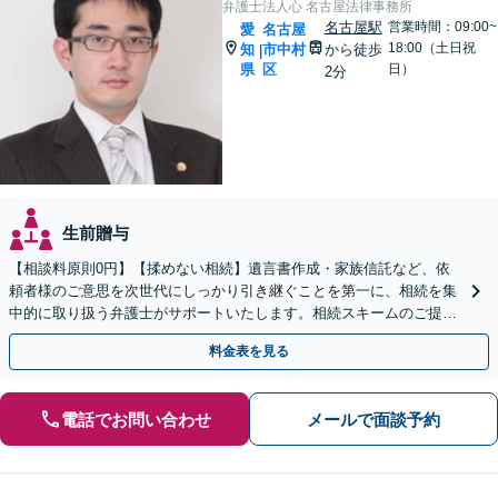
弁護士法人心 名古屋法律事務所
名古屋駅
営業時間：09:00~
愛
名古屋
18:00（土日祝
知
市中村
から徒歩
|
県
区
日）
2分
生前贈与
【相談料原則0円】【揉めない相続】遺言書作成・家族信託など、依
頼者様のご意思を次世代にしっかり引き継ぐことを第一に、相続を集
中的に取り扱う弁護士がサポートいたします。相続スキームのご提案
から遺言執行まで責任を持って対応させていただきます。
料金表を見る
電話でお問い合わせ
メールで面談予約