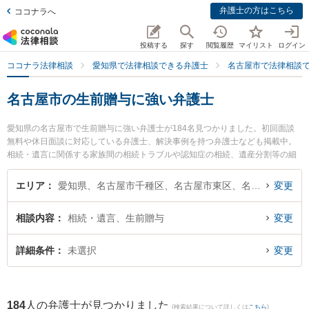
弁護士の方はこちら
ココナラへ
投稿する
探す
閲覧履歴
マイリスト
ログイン
ココナラ法律相談
愛知県で法律相談できる弁護士
名古屋市で法律相談
名古屋市の生前贈与に強い弁護士
愛知県の名古屋市で生前贈与に強い弁護士が184名見つかりました。初回面談
無料や休日面談に対応している弁護士、解決事例を持つ弁護士なども掲載中。
相続・遺言に関係する家族間の相続トラブルや認知症の相続、遺産分割等の細
かな分野での絞り込み検索もでき便利です。特に内田・山本法律事務所の山本
俊介弁護士や冨田・島岡法律事務所の加藤 信弁護士、遠藤・伊佐治法律事務所
エリア
愛知県、名古屋市千種区、名古屋市東区、名古屋市北区、名古屋市西区、名古屋市中村区、名古屋市中区、名古屋市昭和区、名古屋市瑞穂区、名古屋市熱田区、名古屋市中川区、名古屋市港区、名古屋市南区、名古屋市守山区、名古屋市緑区、名古屋市名東区、名古屋市天白区
変更
の伊佐治 佑介弁護士のプロフィール情報や弁護士費用、強みなどが注目されて
います。『名古屋市で土日や夜間に発生した生前贈与のトラブルを今すぐに弁
相談内容
相続・遺言、生前贈与
変更
護士に相談したい』『生前贈与のトラブル解決の実績豊富な近くの弁護士を検
索したい』『初回相談無料で生前贈与を法律相談できる名古屋市内の弁護士に
相談予約したい』などでお困りの相談者さんにおすすめです。
詳細条件
未選択
変更
184
人の弁護士が見つかりました
(検索結果について詳しくは
こちら
)