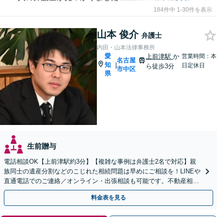
184件中 1-30件を表示
山本 俊介
弁護士
内田・山本法律事務所
愛
上前津駅
か
営業時間：本
名古屋
知
|
日定休日
ら徒歩3分
市中区
県
生前贈与
電話相談OK【上前津駅約3分】【複雑な事例は弁護士2名で対応】親
族同士の遺産分割などのこじれた相続問題は早めにご相談を！LINEや
直通電話でのご連絡／オンライン・出張相談も可能です。不動産相続
／相続放棄／寄与分／遺言書作成【初回相談無料】
料金表を見る