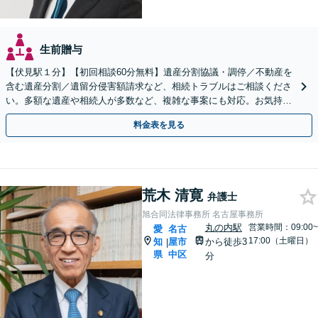
生前贈与
【伏見駅１分】【初回相談60分無料】遺産分割協議・調停／不動産を
含む遺産分割／遺留分侵害額請求など、相続トラブルはご相談くださ
い。多額な遺産や相続人が多数など、複雑な事案にも対応。お気持ち
やご意向に寄り添いながら、最善の解決を目指します
料金表を見る
荒木 清寛
弁護士
旭合同法律事務所 名古屋事務所
丸の内駅
営業時間：09:00~
愛
名古
17:00（土曜日）
知
屋市
から徒歩3
|
県
中区
分