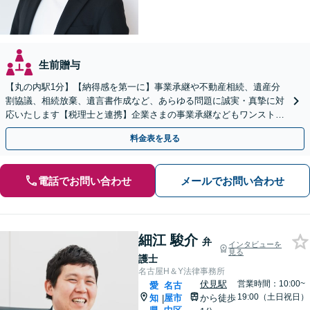
生前贈与
【丸の内駅1分】【納得感を第一に】事業承継や不動産相続、遺産分
割協議、相続放棄、遺言書作成など、あらゆる問題に誠実・真摯に対
応いたします【税理士と連携】企業さまの事業承継などもワンストッ
プで解決いたします【夜間・休日対応】
料金表を見る
電話でお問い合わせ
メールでお問い合わせ
細江 駿介
弁
インタビューを
見る
護士
名古屋H＆Y法律事務所
伏見駅
営業時間：10:00~
愛
名古
19:00（土日祝日）
知
屋市
から徒歩
|