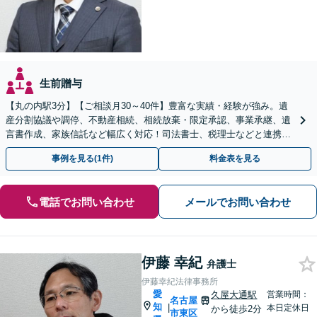
生前贈与
【丸の内駅3分】【ご相談月30～40件】豊富な実績・経験が強み。遺
産分割協議や調停、不動産相続、相続放棄・限定承認、事業承継、遺
言書作成、家族信託など幅広く対応！司法書士、税理士などと連携し
て円滑な問題解決を目指します。【初回面談無料】
事例を見る(1件)
料金表を見る
電話でお問い合わせ
メールでお問い合わせ
伊藤 幸紀
弁護士
伊藤幸紀法律事務所
愛
久屋大通駅
営業時間：
名古屋
知
|
本日定休日
から徒歩2分
市東区