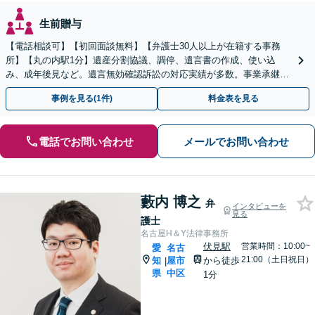
生前贈与
【電話相談可】【初回面談無料】【弁護士30人以上が在籍する事務
所】【丸の内駅1分】遺産分割協議、調停、遺言書の作成、使い込
み、成年後見など。遺言無効確認訴訟の対応実績が多数。事業承継に
関するご相談にも対応できます
事例を見る(1件)
料金表を見る
電話でお問い合わせ
メールでお問い合わせ
藪内 博之
弁
インタビューを
見る
護士
名古屋H＆Y法律事務所
伏見駅
営業時間：10:00~
愛
名古
21:00（土日祝日）
知
屋市
から徒歩
|
県
中区
1分