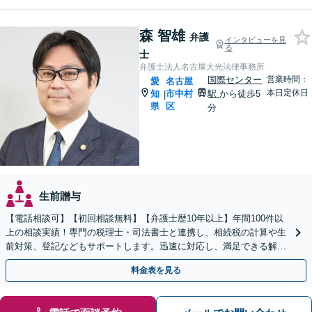
森 智雄
弁護
インタビューを見
る
士
弁護士法人名古屋大光法律事務所
国際センター
営業時間：
愛
名古屋
本日定休日
知
市中村
駅
から徒歩5
|
県
区
分
生前贈与
【電話相談可】【初回相談無料】【弁護士歴10年以上】年間100件以
上の相談実績！専門の税理士・司法書士と連携し、相続税の計算や生
前対策、登記などもサポートします。迅速に対応し、満足できる解決
を目指します【名古屋駅10分】【休日・夜間面談可】
料金表を見る