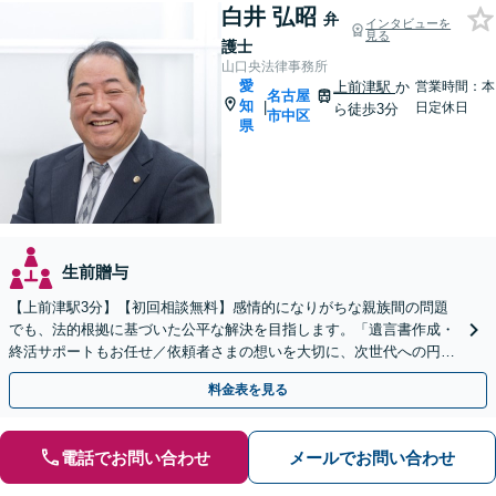
白井 弘昭
弁
インタビューを
見る
護士
山口央法律事務所
愛
上前津駅
か
営業時間：本
名古屋
知
|
日定休日
ら徒歩3分
市中区
県
生前贈与
【上前津駅3分】【初回相談無料】感情的になりがちな親族間の問題
でも、法的根拠に基づいた公平な解決を目指します。「遺言書作成・
終活サポートもお任せ／依頼者さまの想いを大切に、次世代への円滑
な財産承継をお手伝いします」【休日・夜間相談可】
料金表を見る
電話でお問い合わせ
メールでお問い合わせ