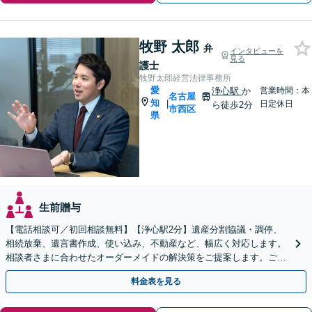
牧野 太郎
弁
インタビューを
見る
護士
牧野太郎経営法律事務所
愛
浄心駅
か
営業時間：本
名古屋
知
|
日定休日
ら徒歩2分
市西区
県
生前贈与
【電話相談可／初回相談無料】【浄心駅2分】遺産分割協議・調停、
相続放棄、遺言書作成、使い込み、不動産など、幅広く対応します。
相談者さまに合わせたオーダーメイドの解決策をご提案します。ご自
宅や病院への出張面談も可能です【WEB面談可】
料金表を見る