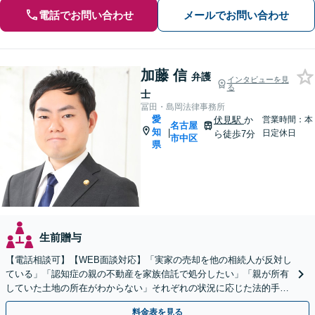
電話でお問い合わせ
メールでお問い合わせ
加藤 信
弁護
インタビューを見
る
士
冨田・島岡法律事務所
愛
伏見駅
か
営業時間：本
名古屋
知
|
日定休日
ら徒歩7分
市中区
県
生前贈与
【電話相談可】【WEB面談対応】「実家の売却を他の相続人が反対し
ている」「認知症の親の不動産を家族信託で処分したい」「親が所有
していた土地の所在がわからない」それぞれの状況に応じた法的手続
きを丁寧にサポートし、納得のいく解決を目指します。
料金表を見る