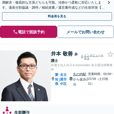
満解決・徹底的な主張どちらも可能。冷静かつ柔軟に対応いたしま
す。遺産分割協議・調停／相続放棄／遺言書作成などの生前対策【初
回相談無料】【休日対応可能】
料金表を見る
電話で面談予約
メールでお問い合わせ
井本 敬善
弁
インタビューを
見る
護士
弁護士法人ALG＆Associates 名古屋法律事務
所
丸の内駅
営業時間：00:00~
愛
名古
23:59（土日祝
知
屋市
から徒歩2
|
県
中区
日）
分
生前贈与