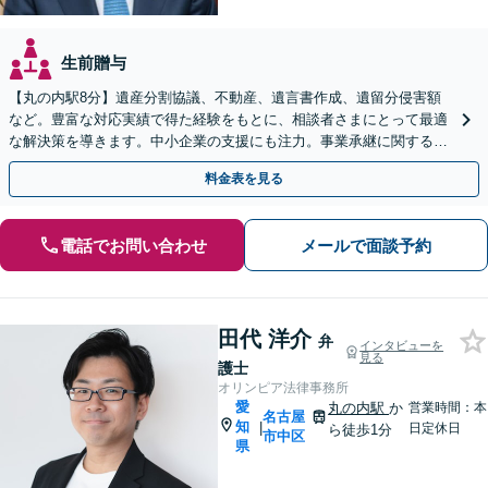
生前贈与
【丸の内駅8分】遺産分割協議、不動産、遺言書作成、遺留分侵害額
など。豊富な対応実績で得た経験をもとに、相談者さまにとって最適
な解決策を導きます。中小企業の支援にも注力。事業承継に関する内
容もお気軽にご相談ください【初回面談無料】
料金表を見る
電話でお問い合わせ
メールで面談予約
田代 洋介
弁
インタビューを
見る
護士
オリンピア法律事務所
愛
丸の内駅
か
営業時間：本
名古屋
知
|
日定休日
ら徒歩1分
市中区
県