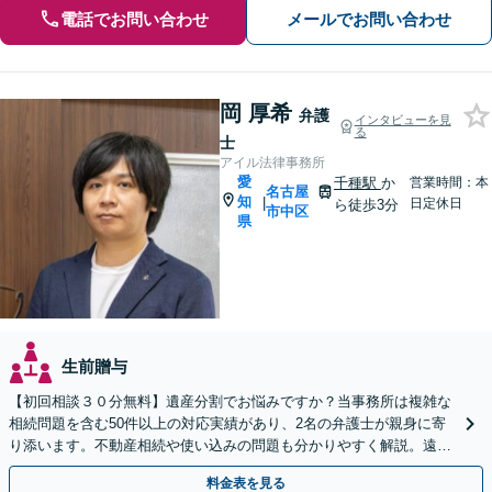
電話でお問い合わせ
メールでお問い合わせ
岡 厚希
弁護
インタビューを見
る
士
アイル法律事務所
愛
千種駅
か
営業時間：本
名古屋
知
|
日定休日
ら徒歩3分
市中区
県
生前贈与
【初回相談３０分無料】遺産分割でお悩みですか？当事務所は複雑な
相続問題を含む50件以上の対応実績があり、2名の弁護士が親身に寄
り添います。不動産相続や使い込みの問題も分かりやすく解説。遠方
のご家族ともWEB相談が可能。LINE予約受付中。
料金表を見る