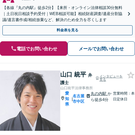
【各線『丸の内駅』徒歩2分】【来所・オンライン法律相談30分無料
｜土日祝日相談予約受付｜WEB相談可能】相続財産調査/遺産分割協
議/遺言書作成/相続放棄など、解決のため全力を尽くします
料金表を見る
電話でお問い合わせ
メールでお問い合わせ
山口 統平
弁
インタビューを
見る
護士
山口統平法律事務所
愛
丸の内駅
か
営業時間：本
名古屋
知
|
日定休日
ら徒歩4分
市中区
県