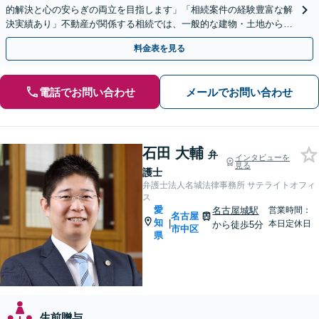
的解決と心の安らぎの両立を目指します」「相続案件の経験豊富な解
決実績あり」不動産が関係する相続では、一般的な建物・土地から農
地まで幅広く対応いたします。【休日・夜間相談可】
料金表を見る
電話でお問い合わせ
メールでお問い合わせ
石田 大輔
弁
インタビューを
見る
護士
弁護士法人名城法律事務所 サテライトオフィ
ス
愛
名古屋城駅
営業時間：
名古屋
知
|
本日定休日
から徒歩5分
市中区
県
生前贈与