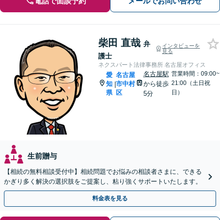
電話で面談予約
メールでお問い合わせ
柴田 直哉
弁
インタビューを
見る
護士
ネクスパート法律事務所 名古屋オフィス
名古屋駅
営業時間：09:00~
愛
名古屋
21:00（土日祝
知
市中村
から徒歩
|
県
区
日）
5分
生前贈与
【相続の無料相談受付中】相続問題でお悩みの相談者さまに、できる
かぎり多く解決の選択肢をご提案し、粘り強くサポートいたします。
料金表を見る