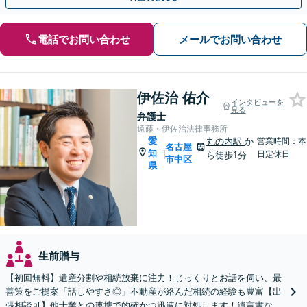
電話でお問い合わせ
メールでお問い合わせ
伊佐治 佑介
インタビューを
見る
弁護士
遠藤・伊佐治法律事務所
愛
丸の内駅
か
営業時間：本
名古屋
知
|
日定休日
ら徒歩1分
市中区
県
生前贈与
【初回無料】遺産分割や相続放棄に注力！じっくりとお話を伺い、最
善策をご提案「話しやすさ◎」不動産が絡んだ相続の経験も豊富【出
張相談可】他士業との連携で的確かつ迅速に対処します！遺言書など