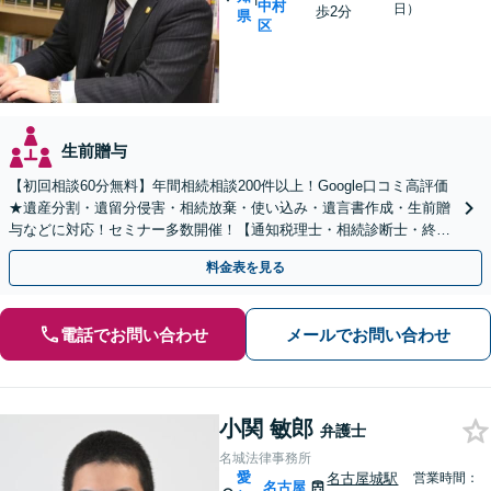
中村
日）
歩2分
県
区
生前贈与
【初回相談60分無料】年間相続相談200件以上！Google口コミ高評価
★遺産分割・遺留分侵害・相続放棄・使い込み・遺言書作成・生前贈
与などに対応！セミナー多数開催！【通知税理士・相続診断士・終活
カウンセラー】【国際センター駅徒歩3分】
料金表を見る
電話でお問い合わせ
メールでお問い合わせ
小関 敏郎
弁護士
名城法律事務所
愛
名古屋城駅
営業時間：
名古屋