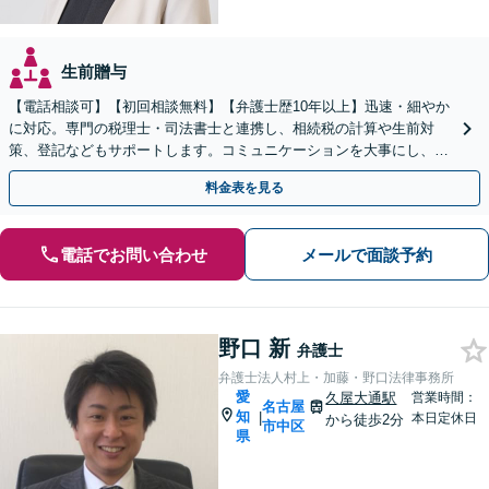
生前贈与
【電話相談可】【初回相談無料】【弁護士歴10年以上】迅速・細やか
に対応。専門の税理士・司法書士と連携し、相続税の計算や生前対
策、登記などもサポートします。コミュニケーションを大事にし、よ
り納得できる解決を目指します【名古屋駅10分】
料金表を見る
電話でお問い合わせ
メールで面談予約
野口 新
弁護士
弁護士法人村上・加藤・野口法律事務所
愛
久屋大通駅
営業時間：
名古屋
知
|
本日定休日
から徒歩2分
市中区
県