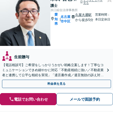
インタビューを
見る
護士
水口綜合法律事務所
愛
久屋大通駅
営業時間：
名古屋
知
|
本日定休日
から徒歩5分
市中区
県
生前贈与
【電話相談可】ご希望をしっかりうかがい戦略立案します！丁寧なコ
ミュニケーションできめ細やかに対応「不動産相続に強い／不動産業
者と連携して公平な相続を実現」「遺言書作成／遺言無効の訴え対応
可」【完全個室対応】【バリアフリー】
料金表を見る
電話でお問い合わせ
メールで面談予約