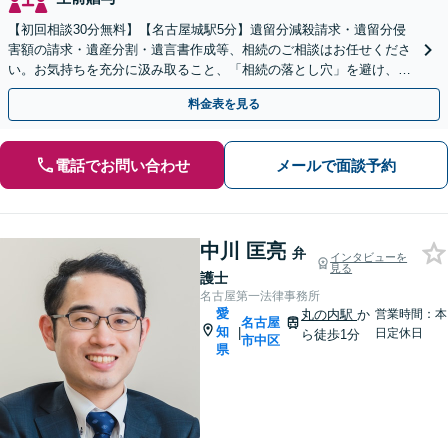
【初回相談30分無料】【名古屋城駅5分】遺留分減殺請求・遺留分侵
害額の請求・遺産分割・遺言書作成等、相続のご相談はお任せくださ
い。お気持ちを充分に汲み取ること、「相続の落とし穴」を避け、あ
らゆる可能性を把握することで最良の解決を目指します。
料金表を見る
電話でお問い合わせ
メールで面談予約
中川 匡亮
弁
インタビューを
見る
護士
名古屋第一法律事務所
愛
丸の内駅
か
営業時間：本
名古屋
知
|
日定休日
ら徒歩1分
市中区
県