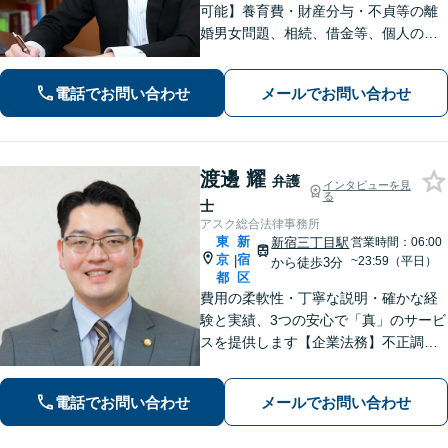
可能】養育費・財産分与・不貞等の離
婚男女問題、相続、借金等、個人の法
律トラブルから企業間の契約問題・雇
用問題まで幅広く対応可能。迅速対
電話でお問い合わせ
メールでお問い合わせ
応、相手方への毅然とした粘り強い交
渉で複雑な問題解決を目指します。
渡邊 耀
弁護
インタビューを見
る
士
アスク総合法律事務所
東
新
新宿三丁目駅
営業時間：06:00
京
宿
|
~23:59（平日）
から徒歩3分
都
区
費用の柔軟性・丁寧な説明・確かな経
験と実績、3つの安心で「真」のサービ
スを提供します【企業法務】不正調
査・関連発生の法的問題はお任せくだ
さい【刑事事件】即日接見対応。不起
電話でお問い合わせ
メールでお問い合わせ
訴・減刑に向けて、元検察官がトータ
ルサポートします【新宿三丁目駅3分】