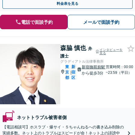
料金表を見る
電話で面談予約
メールで面談予約
森脇 慎也
弁
インタビューを
見る
護士
グラディアトル法律事務所
東
新
新宿御苑前駅
営業時間：00:00
京
宿
|
~23:59（平日）
から徒歩3分
都
区
ネットトラブル被害者側
【電話相談可】ホスラブ・爆サイ・５ちゃんねるへの書き込み削除の
実績多数。ネット上のトラブルはスピードが命！ネット上の誹謗中