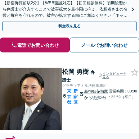
【新宿御苑前駅2分】【WEB面談対応】【初回相談無料】初期段階か
ら弁護士が介入することで被害拡大を最小限に抑え、依頼者さまの名
誉と権利を守れるので、被害が拡大する前にご相談ください「ネット
における消費者被害もお任せ／景表法違反の対策など」
料金表を見る
電話でお問い合わせ
メールでお問い合わせ
松岡 勇樹
弁
インタビューを
見る
護士
グラディアトル法律事務所
東
新
新宿御苑前駅
営業時間：00:00
京
宿
|
~23:59（平日）
から徒歩3分
都
区