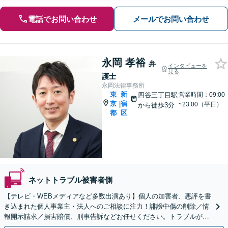
電話でお問い合わせ
メールでお問い合わせ
永岡 孝裕
弁
インタビューを
見る
護士
永岡法律事務所
東
新
四谷三丁目駅
営業時間：09:00
京
宿
|
~23:00（平日）
から徒歩3分
都
区
ネットトラブル被害者側
【テレビ・WEBメディアなど多数出演あり】個人の加害者、悪評を書
き込まれた個人事業主・法人へのご相談に注力！誹謗中傷の削除／情
報開示請求／損害賠償、刑事告訴などお任せください。トラブルが発
生したら、すぐにご相談ください【四谷三丁目駅3分】