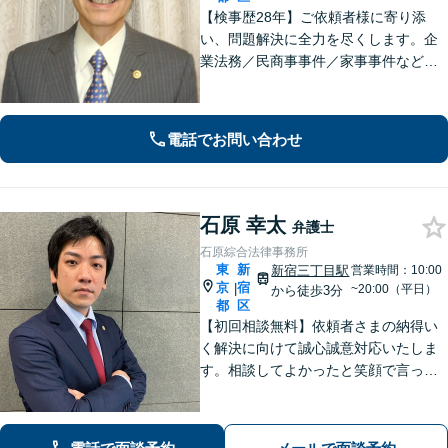
【検事歴28年】ご依頼者様に寄り添
い、問題解決に全力を尽くします。企
業法務／民商事事件／家事事件など、
あらゆる分野に対応【四谷三丁目駅6
分】長年検事として尋常でない世界を
見てきた体験がフルに生かせる分野と
電話でお問い合わせ
考えています。
石原 幸太
弁護士
石原綜合法律事務所
東
新
新宿三丁目駅
営業時間：10:00
京
宿
|
~20:00（平日）
から徒歩3分
都
区
【初回相談無料】依頼者さまの納得い
く解決に向けて誠心誠意対応いたしま
す。相談してよかったと笑顔で言って
いただくために。「時間をかけて丁寧
なヒアリングと、適切なアドバイス」
紙に書くなど、説明は分かりやすいよ