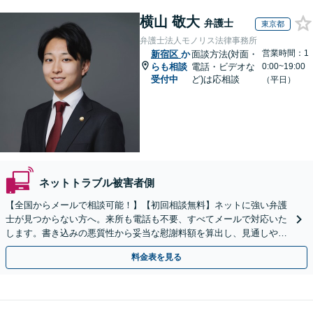
横山 敬大
弁護士
東京都
弁護士法人モノリス法律事務所
営業時間：1
新宿区
か
面談方法(対面・
らも相談
電話・ビデオな
0:00~19:00
受付中
ど)は応相談
（平日）
ネットトラブル被害者側
【全国からメールで相談可能！】【初回相談無料】ネットに強い弁護
士が見つからない方へ。来所も電話も不要、すべてメールで対応いた
します。書き込みの悪質性から妥当な慰謝料額を算出し、見通しや費
用面のリスクも包み隠さずお伝えしサポートします。
料金表を見る