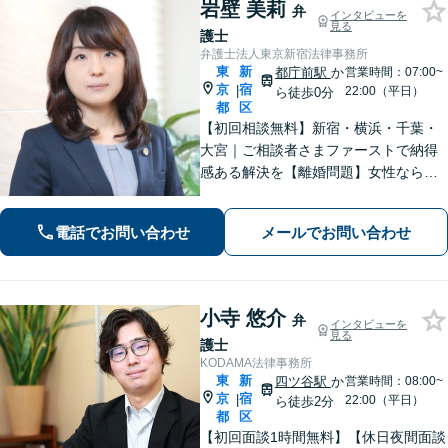
岩壁 美莉
弁
インタビューを
見る
護士
弁護士法人東京新宿法律事務所
東
新
都庁前駅
か
営業時間：07:00~
京
宿
|
22:00（平日）
ら徒歩0分
都
区
​​【初回相談無料】新宿・横浜・千葉・
大宮｜ご相談者さまファーストで納得
感ある解決を【離婚問題】女性ならで
はの視点でサポート。離婚検討段階か
らご相談ください【相続問題】事務所
電話でお問い合わせ
メールでお問い合わせ
相談実績1万件以上！様々な相続トラブ
ルをトータルサポート【都庁前駅直
結】​
小寺 悠介
弁
インタビューを
見る
護士
KODAMA法律事務所
東
新
四ツ谷駅
か
営業時間：08:00~
京
宿
|
22:00（平日）
ら徒歩2分
都
区
【初回面談1時間無料】【休日夜間面談