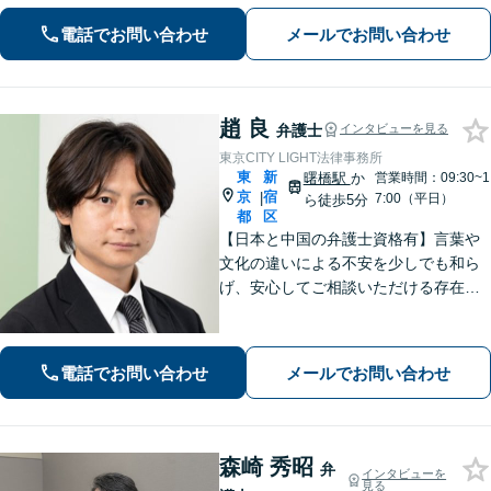
権回収】スピーディーかつ的確な対応
電話でお問い合わせ
メールでお問い合わせ
で回収の最大化をめざします【オンラ
イン面談対応】【新宿駅1分】
趙 良
弁護士
インタビューを見る
東京CITY LIGHT法律事務所
東
新
曙橋駅
か
営業時間：09:30~1
京
宿
|
7:00（平日）
ら徒歩5分
都
区
【日本と中国の弁護士資格有】言葉や
文化の違いによる不安を少しでも和ら
げ、安心してご相談いただける存在で
ありたいと考えています！ご依頼者様
それぞれの状況に合わせ、最適な解決
策をご提案します。お気軽にご相談く
電話でお問い合わせ
メールでお問い合わせ
ださい【初回相談無料】
森崎 秀昭
弁
インタビューを
見る