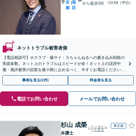
京
宿
|
~23:59（平日）
から徒歩3分
都
区
ネットトラブル被害者側
【電話相談可】ホスラブ・爆サイ・５ちゃんねるへの書き込み削除の
実績多数。ネット上のトラブルはスピードが命！ネット上の誹謗中
傷・風評被害の拡散を最小限に止めるべく、今すぐお電話ください。
情報削除に向けて全力を尽くします。
事例を見る(1件)
料金表を見る
電話でお問い合わせ
メールでお問い合わせ
杉山 成榮
東京都
インタビュ
ーを見る
弁護士