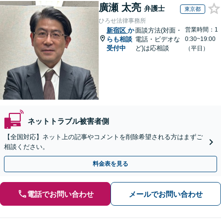
廣瀬 太亮
弁護士
東京都
ひろせ法律事務所
営業時間：1
新宿区
か
面談方法(対面・
らも相談
電話・ビデオな
0:30~19:00
受付中
ど)は応相談
（平日）
ネットトラブル被害者側
【全国対応】ネット上の記事やコメントを削除希望される方はまずご
相談ください。
料金表を見る
電話でお問い合わせ
メールでお問い合わせ