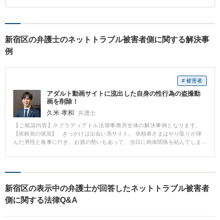
新宿区の弁護士のネットトラブル被害者側に関する解決事
例
# 被害者
アダルト動画サイトに流出した自身の性行為の盗撮動
画を削除！
久米 孝和
弁護士
【ご相談内容】※グラディアトル法律事務所全体の解決事例となります。
【依頼前の状況】 きっかけは出会い系サイト。 依頼者さまはやり取りが弾
んだ男性と食事に行き、お酒の勢いもあって、当日に肉体関係を結んでしま
いました。 ところが翌日から、１日何十通ものLINEが。 しかも、すぐに返信
しないと怒り出す始末。 そんな男性の態度に嫌気がさし、「もう会うつもり
はないから」と突き放したLINEを送りました。 すると、男性から最後にURL
だけ記載された返信が届き、LINEもブロックされることに。 そして、おそる
おそるURLをクリックすると、この間の性行為を盗撮していた動画がいわゆ
新宿区の表示中の弁護士が回答したネットトラブル被害者
るアダルトサイトに投稿されていました。 あわてて削除できないか調べるな
側に関する法律Q&A
かで、弊所を見つけ、即日電話で面談することになりました。 【依頼後の
結果】 弁護士は、当該URLを確認。 いままでの経験・実績から、削除請求に
対応するアダルトサイトであることを説明しました。 ただ法的な削除請求の