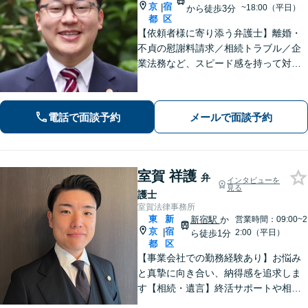
京
宿
|
~18:00（平日）
から徒歩3分
都
区
【依頼者様に寄り添う弁護士】離婚・
不貞の慰謝料請求／相続トラブル／企
業法務など、スピード感を持って対応
します！オーダーメイドのリーガルサ
ポートをご提供。解決に向けて尽力い
たします。お気軽にご相談ください
電話で面談予約
メールで面談予約
【完全個室で対応】【新宿駅徒歩7分】
室賀 祥護
弁
インタビューを
見る
護士
室賀法律事務所
東
新
新宿駅
か
営業時間：09:00~2
京
宿
|
2:00（平日）
ら徒歩1分
都
区
【事業会社での勤務経験あり】お悩み
と真摯に向き合い、納得感を追求しま
す【相続・遺言】終活サポートや相続
発生後トラブルまでに幅広く対応【債