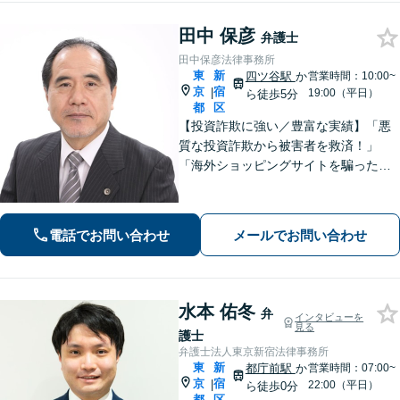
田中 保彦
弁護士
田中保彦法律事務所
東
新
四ツ谷駅
か
営業時間：10:00~
京
宿
|
19:00（平日）
ら徒歩5分
都
区
【投資詐欺に強い／豊富な実績】「悪
質な投資詐欺から被害者を救済！」
「海外ショッピングサイトを騙った詐
欺に注意！」依頼者さまの痛みに寄り
添って丁寧なヒアリングをおこない、
少しでも多くの返金が得られるよう尽
電話でお問い合わせ
メールでお問い合わせ
力します！
水本 佑冬
弁
インタビューを
見る
護士
弁護士法人東京新宿法律事務所
東
新
都庁前駅
か
営業時間：07:00~
京
宿
|
22:00（平日）
ら徒歩0分
都
区