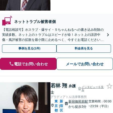
ネットトラブル被害者側
【電話相談可】ホスラブ・爆サイ・５ちゃんねるへの書き込み削除の
実績多数。ネット上のトラブルはスピードが命！ネット上の誹謗中
傷・風評被害の拡散を最小限に止めるべく、今すぐお電話ください。
情報削除に向けて全力を尽くします。
事例を見る(1件)
料金表を見る
電話でお問い合わせ
メールでお問い合わせ
若林 翔
弁護
インタビューを見
る
士
グラディアトル法律事務所
東
新
新宿御苑前駅
営業時間：00:00
京
宿
|
~23:59（平日）
から徒歩3分
都
区