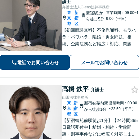
護士
弁護士法人C-ens法律事務所
東
新
新宿駅
か
営業時間：09:00~1
京
宿
|
9:00（平日）
ら徒歩5分
都
区
【初回面談無料】不倫慰謝料、モラハ
ラ・パワハラ、離婚・男女問題、相
続、企業法務など幅広く対応。問題の
本質を見つめ、法律論に限らず、依頼
者さまの幸福・成長に繋がるようなア
電話でお問い合わせ
メールでお問い合わせ
ドバイスを心がけています。お気軽に
相談ください【完全個室対応】【新宿
駅5分】
髙橋 鉄平
弁護士
山田法律事務所
東
新
新宿御苑前駅
営業時間：00:00
京
宿
|
~23:59（平日）
から徒歩1分
都
区
【新宿御苑前駅徒歩1分】【24時間365
日電話受付中】離婚・相続・労働問
題・刑事事件などに幅広く対応しま