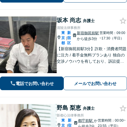
坂本 尚志
弁護士
清陵法律事務所
東
新
新宿御苑前駅
営業時間：09:00
京
宿
|
~17:30（平日）
から徒歩3分
都
区
【新宿御苑前駅3分】詐欺・消費者問題
に注力 / 着手金無料プランあり 独自の
交渉ノウハウを有しており、訴訟提起
に至る前のスムーズな解決を目指しま
す。ぜひご相談ください。【電話・メ
ール・WEB相談可】
電話でお問い合わせ
メールでお問い合わせ
野島 梨恵
弁護士
新都心法律事務所
東
新
都庁前駅
か
営業時間：00:00~
京
宿
|
23:55（平日）
ら徒歩2分