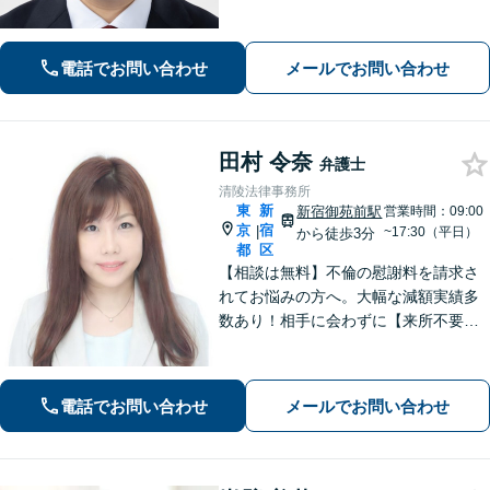
す。お悩みに寄り添う丁寧な対応で、
法律的な解決はもちろん、心情的な面
でも納得感の高い解決を目指します
電話でお問い合わせ
メールでお問い合わせ
【弁護士直通電話で受付】【土日・祝
日対応可】
田村 令奈
弁護士
清陵法律事務所
東
新
新宿御苑前駅
営業時間：09:00
京
宿
|
~17:30（平日）
から徒歩3分
都
区
【相談は無料】不倫の慰謝料を請求さ
れてお悩みの方へ。大幅な減額実績多
数あり！相手に会わずに【来所不要で
解決】に導きます。弁護士費用につい
てのご相談も可能です。まずはご相談
ください【新宿御苑前駅3分】
電話でお問い合わせ
メールでお問い合わせ