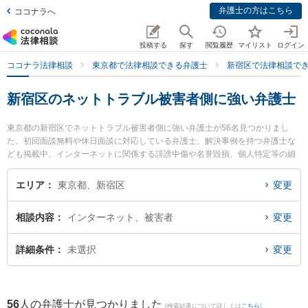
弁護士の方はこちら
ココナラへ
投稿する
探す
閲覧履歴
マイリスト
ログイン
ココナラ法律相談
東京都で法律相談できる弁護士
新宿区で法律相談で
新宿区のネットトラブル被害者側に強い弁護士
東京都の新宿区でネットトラブル被害者側に強い弁護士が56名見つかりまし
た。初回面談無料や休日面談に対応している弁護士、解決事例を持つ弁護士な
ども掲載中。インターネットに関係する誹謗中傷や名誉毀損、個人特定等の細
かな分野での絞り込み検索もでき便利です。特に弁護士法人J&Tパートナーズ
の村木 孝太郎弁護士やグラディアトル法律事務所の久米 孝和弁護士、永岡法律
エリア
東京都、新宿区
変更
事務所の永岡 孝裕弁護士のプロフィール情報や弁護士費用、強みなどが注目さ
れています。『新宿区で土日や夜間に発生したネットトラブル被害者側のトラ
相談内容
インターネット、被害者
変更
ブルを今すぐに弁護士に相談したい』『ネットトラブル被害者側のトラブル解
決の実績豊富な近くの弁護士を検索したい』『初回相談無料でネットトラブル
被害者側を法律相談できる新宿区内の弁護士に相談予約したい』などでお困り
詳細条件
未選択
変更
の相談者さんにおすすめです。
56
人の弁護士が見つかりました
(検索結果について詳しくは
こちら
)