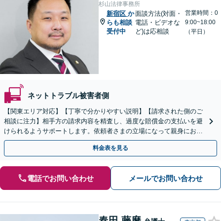
杉山法律事務所
営業時間：0
新宿区
か
面談方法(対面・
らも相談
電話・ビデオな
9:00~18:00
受付中
ど)は応相談
（平日）
ネットトラブル被害者側
【関東エリア対応】【丁寧で分かりやすい説明】【請求された側のご
相談に注力】相手方の請求内容を精査し、過度な賠償金の支払いを避
けられるようサポートします。依頼者さまの立場になって親身にお話
を伺いますので、ぜひご相談ください。【WEB面談可】
料金表を見る
電話でお問い合わせ
メールでお問い合わせ
春田 藤麿