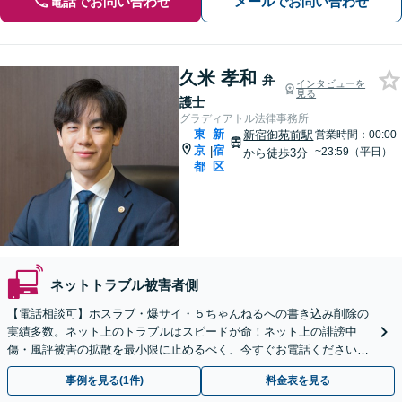
電話でお問い合わせ
メールでお問い合わせ
久米 孝和
弁
インタビューを
見る
護士
グラディアトル法律事務所
東
新
新宿御苑前駅
営業時間：00:00
京
宿
|
~23:59（平日）
から徒歩3分
都
区
ネットトラブル被害者側
【電話相談可】ホスラブ・爆サイ・５ちゃんねるへの書き込み削除の
実績多数。ネット上のトラブルはスピードが命！ネット上の誹謗中
傷・風評被害の拡散を最小限に止めるべく、今すぐお電話ください。
情報削除に向けて全力を尽くします。
事例を見る(1件)
料金表を見る