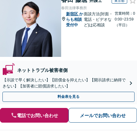
弁護士
東京都
春田法律事務所
営業時間：0
新宿区
か
面談方法(対面・
らも相談
電話・ビデオな
0:00~23:59
受付中
ど)は応相談
（平日）
ネットトラブル被害者側
【示談で早く解決したい】【賠償金を抑えたい】【開示請求に納得で
きない】【加害者に賠償請求したい】
料金表を見る
電話でお問い合わせ
メールでお問い合わせ