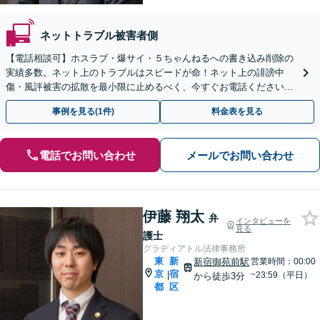
ネットトラブル被害者側
【電話相談可】ホスラブ・爆サイ・５ちゃんねるへの書き込み削除の
実績多数。ネット上のトラブルはスピードが命！ネット上の誹謗中
傷・風評被害の拡散を最小限に止めるべく、今すぐお電話ください。
情報削除に向けて全力を尽くします。
事例を見る(1件)
料金表を見る
電話でお問い合わせ
メールでお問い合わせ
伊藤 翔太
弁
インタビューを
見る
護士
グラディアトル法律事務所
東
新
新宿御苑前駅
営業時間：00:00
京
宿
|
~23:59（平日）
から徒歩3分
都
区