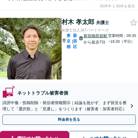
56件中 1-30件を表示
村木 孝太郎
弁護士
弁護士法人J&Tパートナーズ
東
新
新宿御苑前駅
営業時間：09:30
京
宿
|
~18:30（平日）
から徒歩7分
都
区
ネットトラブル被害者側
誹謗中傷・投稿削除・発信者情報開示｜結論を急がず、まず状況を整
理して「選択肢」と「見通し」をつくります（被害者・加害者対応）
料金表を見る