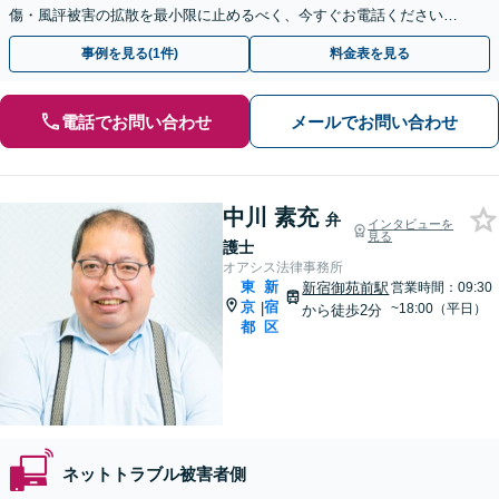
傷・風評被害の拡散を最小限に止めるべく、今すぐお電話ください。
情報削除に向けて全力を尽くします。
事例を見る(1件)
料金表を見る
電話でお問い合わせ
メールでお問い合わせ
中川 素充
弁
インタビューを
見る
護士
オアシス法律事務所
東
新
新宿御苑前駅
営業時間：09:30
京
宿
|
~18:00（平日）
から徒歩2分
都
区
ネットトラブル被害者側