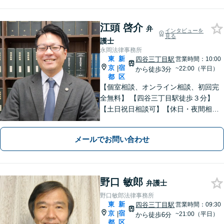
江頭 啓介
弁
インタビューを
見る
護士
永岡法律事務所
東
新
四谷三丁目駅
営業時間：10:00
京
宿
|
~22:00（平日）
から徒歩3分
都
区
【個室相談、オンライン相談、初回完
全無料】 【四谷三丁目駅徒歩３分】
【土日祝日相談可】【休日・夜間相談
可】【婚前契約書作成】【ＬＧＢＴパ
ートナーシップ契約書作成】ご依頼人
メールでお問い合わせ
様にとって良い結果になるよう親身に
ご対応致します。
野口 敏郎
弁護士
野口敏郎法律事務所
東
新
四谷三丁目駅
営業時間：09:30
京
宿
|
~21:00（平日）
から徒歩6分
都
区