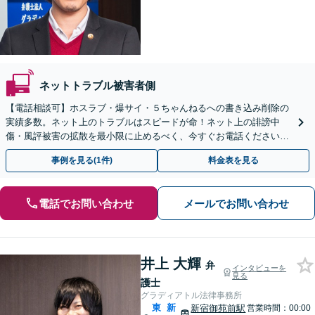
ネットトラブル被害者側
【電話相談可】ホスラブ・爆サイ・５ちゃんねるへの書き込み削除の
実績多数。ネット上のトラブルはスピードが命！ネット上の誹謗中
傷・風評被害の拡散を最小限に止めるべく、今すぐお電話ください。
情報削除に向けて全力を尽くします。
事例を見る(1件)
料金表を見る
電話でお問い合わせ
メールでお問い合わせ
井上 大輝
弁
インタビューを
見る
護士
グラディアトル法律事務所
東
新
新宿御苑前駅
営業時間：00:00