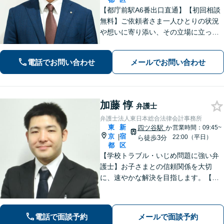
【都庁前駅A6番出口直通】【初回相談
無料】ご依頼者さま一人ひとりの状況
や想いに寄り添い、その立場に立って
考えることを大切にしています。納得
して明るい未来へ踏み出せるよう、誠
電話でお問い合わせ
メールでお問い合わせ
実に向き合い、全力を尽くします！
【休日や夜間相談も柔軟に対応】
加藤 惇
弁護士
弁護士法人東日本総合法律会計事務所
東
新
四ツ谷駅
か
営業時間：09:45~
京
宿
|
22:00（平日）
ら徒歩3分
都
区
【学校トラブル・いじめ問題に強い弁
護士】お子さまとの信頼関係を大切
に、速やかな解決を目指します。【電
話相談可能】不貞慰謝料問題・労働者
問題の対応実績も多数あり。【JR四ツ
谷駅2分】【土日祝・夜間対応可】【W
電話で面談予約
メールで面談予約
eb面談可】