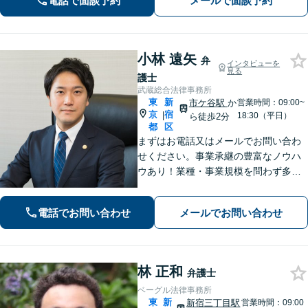
電話で面談予約
メールで面談予約
う工夫【新宿からのアクセス◎】
小林 遠矢
弁
インタビューを
見る
護士
武蔵総合法律事務所
東
新
市ケ谷駅
か
営業時間：09:00~
京
宿
|
18:30（平日）
ら徒歩2分
都
区
まずはお電話又はメールでお問い合わ
せください。事業承継の豊富なノウハ
ウあり！業種・事業規模を問わず多様
な事案に精通。他士業連携により、多
角的な支援が可能。依頼者さま一人ひ
電話でお問い合わせ
メールでお問い合わせ
とりに合った解決策をご提供します
【複数弁護士体制あり】【市ケ谷駅2
分】
林 正和
弁護士
ベーグル法律事務所
東
新
新宿三丁目駅
営業時間：09:00