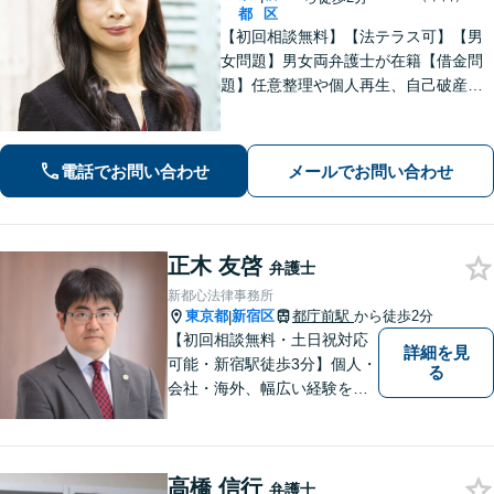
都
区
【初回相談無料】【法テラス可】【男
女問題】男女両弁護士が在籍【借金問
題】任意整理や個人再生、自己破産な
ど、状況に合わせた最適な解決策 を
【労働問題】未払い残業代や不当解
雇、ハラスメント事案に強【夜間・ 休
電話でお問い合わせ
メールでお問い合わせ
日面談可】【完全個室】【新宿駅徒歩3
分】
正木 友啓
弁護士
新都心法律事務所
東京都
新宿区
都庁前駅
から徒歩2分
|
【初回相談無料・土日祝対応
詳細を見
可能・新宿駅徒歩3分】個人・
る
会社・海外、幅広い経験をも
とに迅速・丁寧に皆様のお手
伝いをいたします
高橋 信行
弁護士