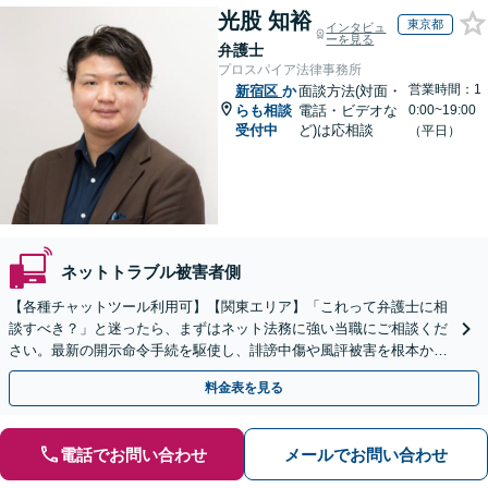
光股 知裕
東京都
インタビュ
ーを見る
弁護士
プロスパイア法律事務所
営業時間：1
新宿区
か
面談方法(対面・
らも相談
電話・ビデオな
0:00~19:00
受付中
ど)は応相談
（平日）
ネットトラブル被害者側
【各種チャットツール利用可】【関東エリア】「これって弁護士に相
談すべき？」と迷ったら、まずはネット法務に強い当職にご相談くだ
さい。最新の開示命令手続を駆使し、誹謗中傷や風評被害を根本から
解決します。最終的な終結を見据えて適切に対応します。
料金表を見る
電話でお問い合わせ
メールでお問い合わせ