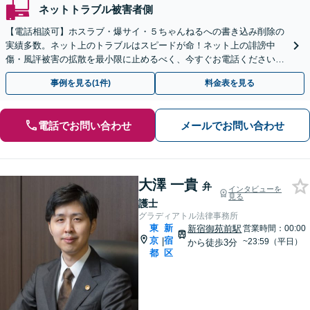
ネットトラブル被害者側
【電話相談可】ホスラブ・爆サイ・５ちゃんねるへの書き込み削除の
実績多数。ネット上のトラブルはスピードが命！ネット上の誹謗中
傷・風評被害の拡散を最小限に止めるべく、今すぐお電話ください。
情報削除に向けて全力を尽くします。
事例を見る(1件)
料金表を見る
電話でお問い合わせ
メールでお問い合わせ
大澤 一貴
弁
インタビューを
見る
護士
グラディアトル法律事務所
東
新
新宿御苑前駅
営業時間：00:00
京
宿
|
~23:59（平日）
から徒歩3分
都
区