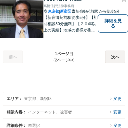
高橋信行法律事務所
東京都
新宿区
新宿御苑前駅
から徒歩5分
|
【新宿御苑前駅徒歩5分】【初
詳細を見
回相談30分無料】【２０年以
る
上の実績】地域の皆様が抱え
るさまざまな法的課題に取り
組みます。地域の発展に寄与
すべく全力を尽くして参りま
1ページ目
す。企業法務／民事事件／家
前へ
次へ
(2ページ中)
事事件／債務整理／労働事件
など、幅広く対応いたしま
す。
エリア
東京都、新宿区
変更
相談内容
インターネット、被害者
変更
詳細条件
未選択
変更