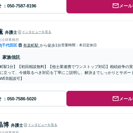
せ
メール
薫
弁護士
インタビューを見る
央法律事務所
都
千代田区
有楽町駅
から徒歩1分
営業時間：本日定休日
|
家族信託
町駅1分】【初回相談無料】【他士業連携でワンストップ対応】相続紛争の
に立って、今後取るべき対応を丁寧にご説明し、解決までしっかりとサポー
WEB面談可】
せ
メール
晶博
弁護士
インタビューを見る
附法律事務所