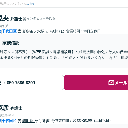
検索結果について詳しくは
こちら
)
晃央
弁護士
インタビューを見る
事務所
都
千代田区
新御茶ノ水駅
から徒歩1分
営業時間：本日定休日
|
家族信託
対応＆来所不要】【WEB面談＆電話相談可】＼相続放棄に特化／故人の借金
金発覚や3ヶ月の期限経過にも対応。「相続人と関わりたくない」など、相
せ
メール
克彦
弁護士
法律事務所
都
千代田区
麹町駅
から徒歩2分
営業時間：10:00~20:00（土日祝日）
|