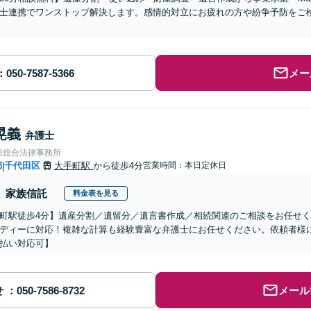
士連携でワンストップ解決します。感情的対立にお疲れの方や紛争予防をご
メー
晃義
弁護士
田総合法律事務所
都
千代田区
大手町駅
から徒歩4分
営業時間：本日定休日
|
家族信託
料金表を見る
町駅徒歩4分】遺産分割／遺留分／遺言書作成／相続関連のご相談をお任せ
ディーに対応！複雑な計算も経験豊富な弁護士にお任せください。依頼者様
払い対応可】
せ
メール