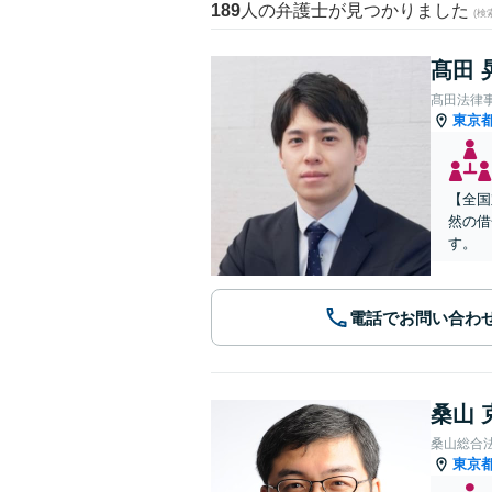
189
人の弁護士が見つかりました
(
髙田 
髙田法律
東京
【全国
然の借
す。
電話でお問い合わ
桑山 
桑山総合
東京