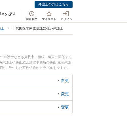
弁護士の方はこちら
&Aを探す
閲覧履歴
マイリスト
ログイン
護士
千代田区で家族信託に強い弁護士
持つ弁護士なども掲載中。相続・遺言に関係する
央弁護士や桑山総合法律事務所の桑山 克彦弁護
夜間に発生した家族信託のトラブルを今すぐに
できる千代田区内の弁護士に相談予約したい』な
変更
変更
変更