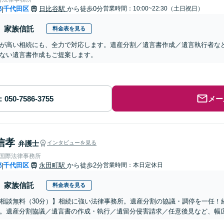
都
千代田区
日比谷駅
から徒歩0分
営業時間：10:00~22:30（土日祝日）
|
家族信託
料金表を見る
が高い相続にも、全力で対応します。遺産分割／遺言書作成／遺言執行者な
ない遺言書作成もご提案します。
メー
信孝
弁護士
インタビューを見る
RE国際法律事務所
都
千代田区
永田町駅
から徒歩2分
営業時間：本日定休日
|
家族信託
料金表を見る
相談無料（30分）】相続に強い法律事務所。遺産分割の協議・調停を一任！
。遺産分割協議／遺言書の作成・執行／遺留分侵害請求／任意後見など、幅