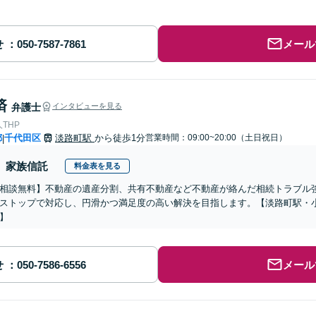
せ
メール
済
弁護士
インタビューを見る
THP
都
千代田区
淡路町駅
から徒歩1分
営業時間：09:00~20:00（土日祝日）
|
家族信託
料金表を見る
相談無料】不動産の遺産分割、共有不動産など不動産が絡んだ相続トラブル
ストップで対応し、円滑かつ満足度の高い解決を目指します。【淡路町駅・小
】
せ
メール