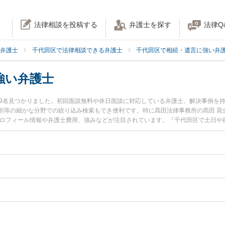
法律相談を投稿する
弁護士を探す
法律Q
弁護士
千代田区で法律相談できる弁護士
千代田区で相続・遺言に強い弁
強い弁護士
89名見つかりました。初回面談無料や休日面談に対応している弁護士、解決事例を
割等の細かな分野での絞り込み検索もでき便利です。特に髙田法律事務所の髙田 晃
プロフィール情報や弁護士費用、強みなどが注目されています。『千代田区で土日や
決の実績豊富な近くの弁護士を検索したい』『初回相談無料で家族信託を法律相談