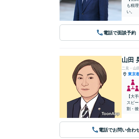
も税理
い。
電話で面談予約
山田 
二見・山
東京
【大手
スピー
割・後
電話でお問い合わ