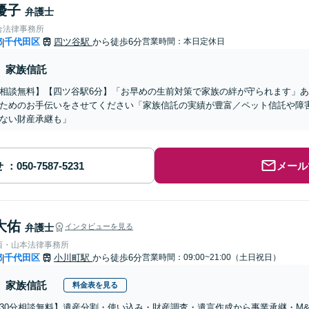
優子
弁護士
合法律事務所
都
千代田区
四ツ谷駅
から徒歩6分
営業時間：本日定休日
|
家族信託
相談無料】【四ツ谷駅6分】「お早めの生前対策で家族の絆が守られます」
ためのお手伝いをさせてください「家族信託の実績が豊富／ペット信託や障
ない財産承継も」
せ
メール
大佑
弁護士
インタビューを見る
西・山本法律事務所
都
千代田区
小川町駅
から徒歩6分
営業時間：09:00~21:00（土日祝日）
|
家族信託
料金表を見る
30分相談無料】遺産分割・使い込み・財産調査・遺言作成から事業承継・M