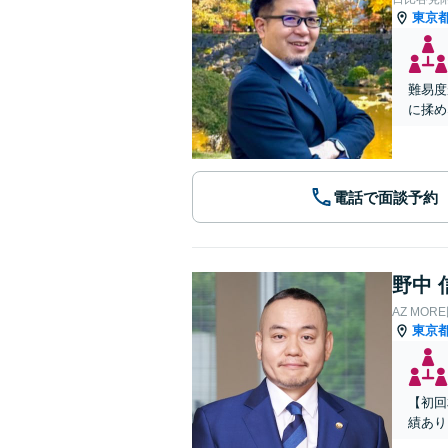
東京
難易度
に揉め
電話で面談予約
野中 
AZ MO
東京
【初回
績あり