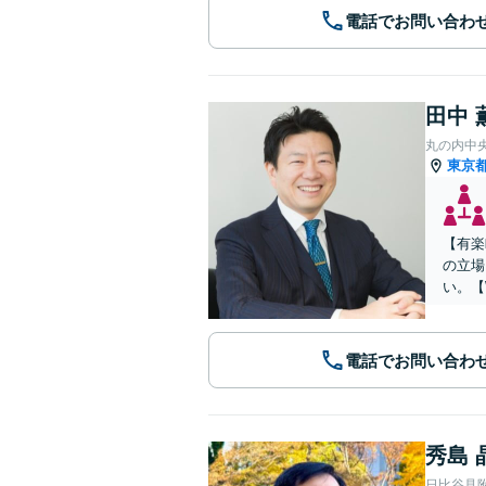
電話でお問い合わ
田中 
丸の内中
東京
【有楽
の立場
い。【
電話でお問い合わ
秀島 
日比谷見