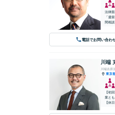
法律面
「遺留
間相談
電話でお問い合わ
川端 
川端吉原
東京
【初回
業とも
【休日