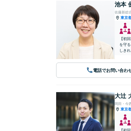
池本 
佐藤新総
東京
【初回
を守る
しきれ
電話でお問い合わ
大辻 
岡田・今
東京
【初回