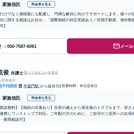
家族信託
料金表を見る
だけでなく感情面にも配慮し、円満な解決に向けてサポートします。個々の
分に関する相談はお任せ」「国際相続の対応実績あり／外国不動産、海外勤
可】
せ
メール
克俊
弁護士
インタビューを見る
法律事務所
都
千代田区
半蔵門駅
から徒歩3分
営業時間：本日定休日
|
家族信託
料金表を見る
面談無料】【相続の共著あり】生前の備えから発生後のトラブルまで、皆さ
連携しワンストップで対応。ご年配の方のために、ご自宅やご近所への出張
・夜間相談可】