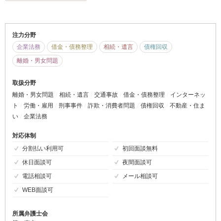
注力分野
企業法務
借金・債務整理
相続・遺言
債権回収
離婚・男女問題
取扱分野
離婚・男女問題
相続・遺言
交通事故
借金・債務整理
インターネッ
ト
労働・雇用
刑事事件
詐欺・消費者問題
債権回収
不動産・住ま
い
企業法務
対応体制
分割払い利用可
初回面談無料
休日面談可
夜間面談可
電話相談可
メール相談可
WEB面談可
所属弁護士会