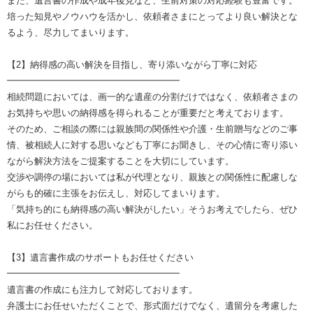
また、遺言書の作成や成年後見など、生前対策の対応経験も豊富です。
培った知見やノウハウを活かし、依頼者さまにとってより良い解決とな
るよう、尽力してまいります。
【2】納得感の高い解決を目指し、寄り添いながら丁寧に対応
━━━━━━━━━━━━━━━━━━━
相続問題においては、画一的な遺産の分割だけではなく、依頼者さまの
お気持ちや思いの納得感を得られることが重要だと考えております。
そのため、ご相談の際には親族間の関係性や介護・生前贈与などのご事
情、被相続人に対する思いなども丁寧にお聞きし、その心情に寄り添い
ながら解決方法をご提案することを大切にしています。
交渉や調停の場においては私が代理となり、親族との関係性に配慮しな
がらも的確に主張をお伝えし、対応してまいります。
「気持ち的にも納得感の高い解決がしたい」そうお考えでしたら、ぜひ
私にお任せください。
【3】遺言書作成のサポートもお任せください
━━━━━━━━━━━━━━━━━━━
遺言書の作成にも注力して対応しております。
弁護士にお任せいただくことで、形式面だけでなく、遺留分を考慮した