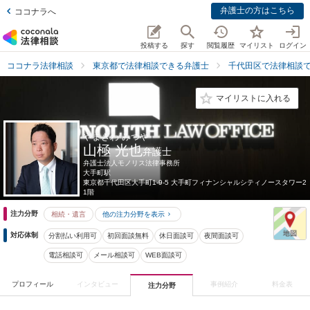
弁護士の方はこちら
ココナラへ
投稿する
探す
閲覧履歴
マイリスト
ログイン
ココナラ法律相談
東京都で法律相談できる弁護士
千代田区で法律相談
マイリストに入れる
やまぎわ みつや
山極 光也
弁護士
弁護士法人モノリス法律事務所
大手町駅
東京都
千代田区大手町1-9-5 大手町フィナンシャルシティノースタワー2
1階
注力分野
相続・遺言
他の注力分野を表示
対応体制
分割払い利用可
初回面談無料
休日面談可
夜間面談可
電話相談可
メール相談可
WEB面談可
プロフィール
インタビュー
事例紹介
料金表
注力分野