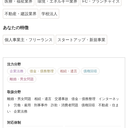
医療・福祉業界
環境・エネルギー業界
FC・フランチャイズ
不動産・建設業界
学校法人
あなたの特徴
個人事業主・フリーランス
スタートアップ・新規事業
注力分野
企業法務
借金・債務整理
相続・遺言
債権回収
離婚・男女問題
取扱分野
離婚・男女問題
相続・遺言
交通事故
借金・債務整理
インターネッ
ト
労働・雇用
刑事事件
詐欺・消費者問題
債権回収
不動産・住ま
い
企業法務
対応体制