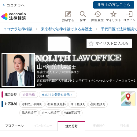
弁護士の方はこちら
ココナラへ
投稿する
探す
閲覧履歴
マイリスト
ログイン
ココナラ法律相談
東京都で法律相談できる弁護士
千代田区で法律相談
マイリストに入れる
やまぎわ みつや
山極 光也
弁護士
弁護士法人モノリス法律事務所
大手町駅
東京都
千代田区大手町1-9-5 大手町フィナンシャルシティノースタワー2
1階
注力分野
企業法務
他の注力分野を表示
対応体制
分割払い利用可
初回面談無料
休日面談可
夜間面談可
電話相談可
メール相談可
WEB面談可
プロフィール
インタビュー
事例紹介
料金表
注力分野