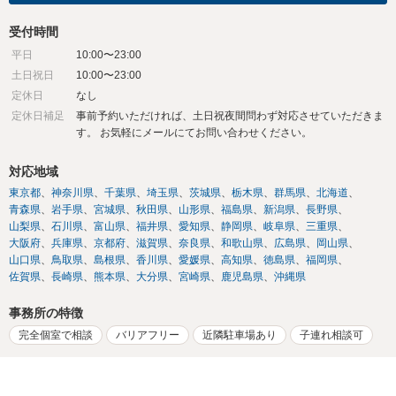
受付時間
平日
10:00〜23:00
土日祝日
10:00〜23:00
定休日
なし
定休日補足
事前予約いただければ、土日祝夜間問わず対応させていただきま
す。 お気軽にメールにてお問い合わせください。
対応地域
東京都
神奈川県
千葉県
埼玉県
茨城県
栃木県
群馬県
北海道
青森県
岩手県
宮城県
秋田県
山形県
福島県
新潟県
長野県
山梨県
石川県
富山県
福井県
愛知県
静岡県
岐阜県
三重県
大阪府
兵庫県
京都府
滋賀県
奈良県
和歌山県
広島県
岡山県
山口県
鳥取県
島根県
香川県
愛媛県
高知県
徳島県
福岡県
佐賀県
長崎県
熊本県
大分県
宮崎県
鹿児島県
沖縄県
事務所の特徴
完全個室で相談
バリアフリー
近隣駐車場あり
子連れ相談可