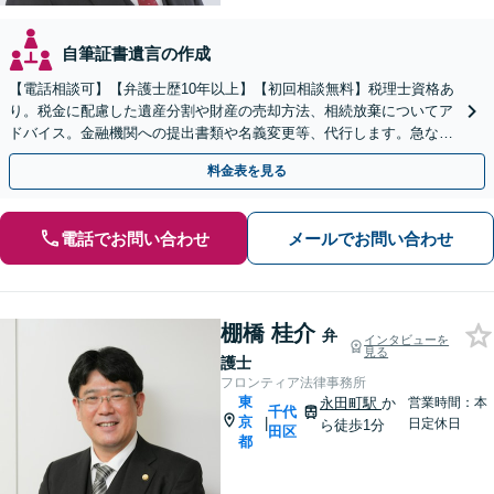
自筆証書遺言の作成
【電話相談可】【弁護士歴10年以上】【初回相談無料】税理士資格あ
り。税金に配慮した遺産分割や財産の売却方法、相続放棄についてア
ドバイス。金融機関への提出書類や名義変更等、代行します。急な遺
言書には1週間で対応可。土日祝相談可
料金表を見る
電話でお問い合わせ
メールでお問い合わせ
棚橋 桂介
弁
インタビューを
見る
護士
フロンティア法律事務所
東
永田町駅
か
営業時間：本
千代
京
|
日定休日
ら徒歩1分
田区
都