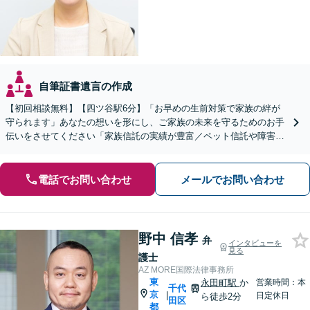
自筆証書遺言の作成
【初回相談無料】【四ツ谷駅6分】「お早めの生前対策で家族の絆が
守られます」あなたの想いを形にし、ご家族の未来を守るためのお手
伝いをさせてください「家族信託の実績が豊富／ペット信託や障害者
支援信託など、遺言書ではカバーしきれない財産承継も」
電話でお問い合わせ
メールでお問い合わせ
野中 信孝
弁
インタビューを
見る
護士
AZ MORE国際法律事務所
東
永田町駅
か
営業時間：本
千代
京
|
日定休日
ら徒歩2分
田区
都