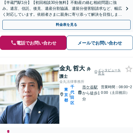
【半蔵門駅1分】【初回相談30分無料】不動産の絡む相続問題に強
み。遺言、信託、後見、遺産分割協議、遺留分侵害額請求など、幅広
く対応しています。依頼者さまに親身に寄り添って解決を目指しま
す。
料金表を見る
電話でお問い合わせ
メールでお問い合わせ
金丸 哲大
弁
インタビューを
見る
護士
金丸法律事務所
千
市ケ谷駅
営業時間：08:00~2
東
代
0:00（土日祝日）
から徒歩1
京
|
田
分
都
区