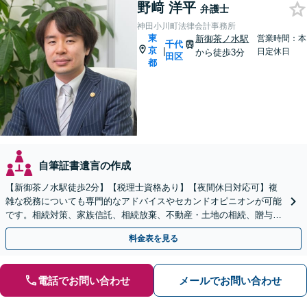
野﨑 洋平
弁護士
神田小川町法律会計事務所
東
新御茶ノ水駅
営業時間：本
千代
京
|
日定休日
から徒歩3分
田区
都
自筆証書遺言の作成
【新御茶ノ水駅徒歩2分】【税理士資格あり】【夜間休日対応可】複
雑な税務についても専門的なアドバイスやセカンドオピニオンが可能
です。相続対策、家族信託、相続放棄、不動産・土地の相続、贈与
税、遺産分割などでお困りの方はご相談ください。
料金表を見る
電話でお問い合わせ
メールでお問い合わせ