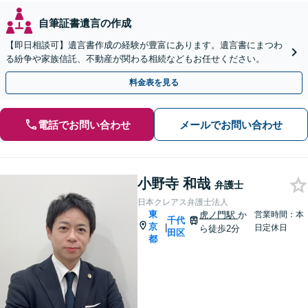
自筆証書遺言の作成
【即日相談可】遺言書作成の経験が豊富にあります。遺言書にまつわ
る紛争や家族信託、不動産が関わる相続などもお任せください。
料金表を見る
電話でお問い合わせ
メールでお問い合わせ
小野寺 和哉
弁護士
日本クレアス弁護士法人
東
虎ノ門駅
か
営業時間：本
千代
京
|
日定休日
ら徒歩2分
田区
都