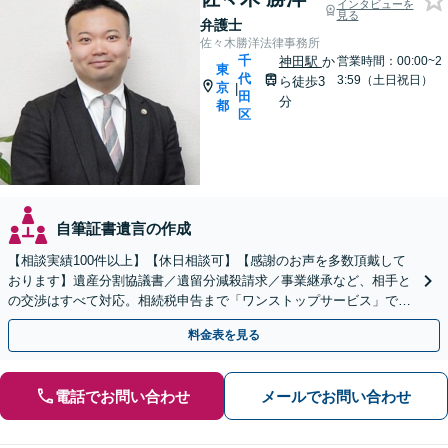
インタビューを
見る
弁護士
佐々木勝洋法律事務所
千
神田駅
か
営業時間：00:00~2
東
代
3:59（土日祝日）
ら徒歩3
京
|
田
分
都
区
自筆証書遺言の作成
【相談実績100件以上】【休日相談可】【感謝のお声を多数頂戴して
おります】遺産分割協議書／遺留分減殺請求／事業継承など、相手と
の交渉はすべて対応。相続税申告まで「ワンストップサービス」で提
供。今後の紛争リスクも視野に入れて、ご相談ください。
料金表を見る
電話でお問い合わせ
メールでお問い合わせ