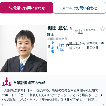
電話でお問い合わせ
メールでお問い合わせ
棚田 章弘
弁
インタビューを
見る
護士
棚田法律事務所
東
神田駅
から
営業時間：本
千代
京
|
日定休日
徒歩3分
田区
都
自筆証書遺言の作成
【初回相談無料】【WEB面談対応】相続の複雑な問題を確かな経験で
サポート！「どこに相談したらいいかわからない」という場合も、ぜ
ひお気軽にご相談ください「早めの対策で選択肢が広がる」「対話を
重視した相続問題の予防と解決」【休日・夜間相談可】