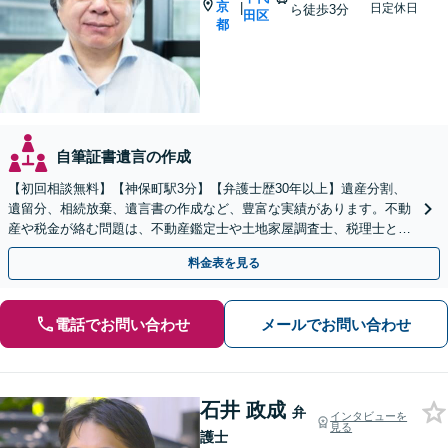
京
|
日定休日
ら徒歩3分
田区
都
自筆証書遺言の作成
【初回相談無料】【神保町駅3分】【弁護士歴30年以上】遺産分割、
遺留分、相続放棄、遺言書の作成など、豊富な実績があります。不動
産や税金が絡む問題は、不動産鑑定士や土地家屋調査士、税理士と提
携【事前予約で、休日・夜間面談可】【WEB面談可】
料金表を見る
電話でお問い合わせ
メールでお問い合わせ
石井 政成
弁
インタビューを
見る
護士