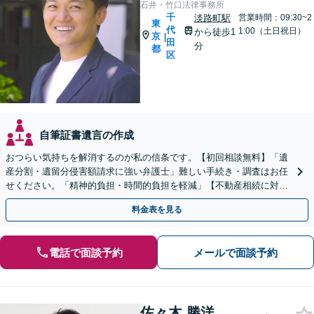
石井・竹口法律事務所
千
淡路町駅
営業時間：09:30~2
東
代
1:00（土日祝日）
から徒歩1
京
|
田
分
都
区
自筆証書遺言の作成
おつらい気持ちを解消するのが私の信条です。【初回相談無料】「遺
産分割・遺留分侵害額請求に強い弁護士」難しい手続き・調査はお任
せください。「精神的負担・時間的負担を軽減」【不動産相続に対
応】【夜間・休日面談可】【出張相談OK】【淡路町駅1分】
料金表を見る
電話で面談予約
メールで面談予約
佐々木 勝洋