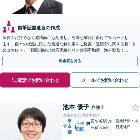
自筆証書遺言の作成
法律面だけでなく感情面にも配慮し、円満な解決に向けてサポートし
ます。個々の状況に応じた最適な解決策をご提案「遺留分に関する相
談はお任せ」「国際相続の対応実績あり／外国不動産、海外勤務で得
た株式の相続など」【休日・夜間相談可】
料金表を見る
電話でお問い合わせ
メールでお問い合わせ
池本 優子
弁護士
佐藤新総合法律事務所
東
四ツ谷駅
か
営業時間：本
千代
京
|
日定休日
ら徒歩6分
田区
都