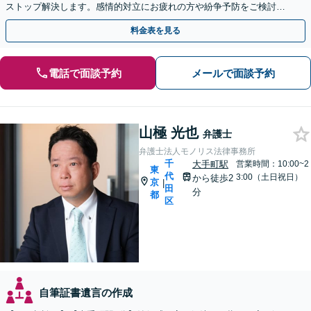
ストップ解決します。感情的対立にお疲れの方や紛争予防をご検討の
方も、お気軽にご相談ください。
料金表を見る
電話で面談予約
メールで面談予約
山極 光也
弁護士
弁護士法人モノリス法律事務所
千
大手町駅
営業時間：10:00~2
東
代
3:00（土日祝日）
から徒歩2
京
|
田
分
都
区
自筆証書遺言の作成