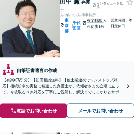
田中 薫
弁護
インタビューを見
る
士
丸の内中央法律事務所
東
有楽町駅
か
営業時間：本
千代
京
|
日定休日
ら徒歩1分
田区
都
自筆証書遺言の作成
【有楽町駅1分】【初回相談無料】【他士業連携でワンストップ対
応】相続紛争の実務に精通した弁護士が、依頼者さまの立場に立っ
て、今後取るべき対応を丁寧にご説明し、解決までしっかりとサポー
トいたします。お気軽にご相談ください。【WEB面談可】
電話でお問い合わせ
メールでお問い合わせ