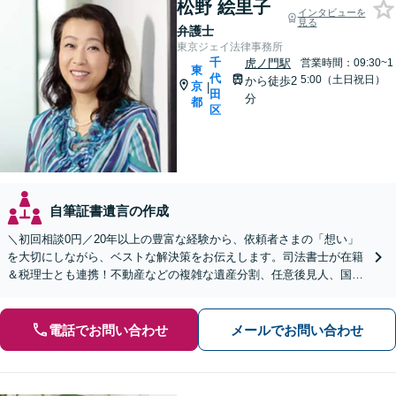
松野 絵里子
インタビューを
見る
弁護士
東京ジェイ法律事務所
千
虎ノ門駅
営業時間：09:30~1
東
代
5:00（土日祝日）
から徒歩2
京
|
田
分
都
区
自筆証書遺言の作成
＼初回相談0円／20年以上の豊富な経験から、依頼者さまの「想い」
を大切にしながら、ベストな解決策をお伝えします。司法書士が在籍
＆税理士とも連携！不動産などの複雑な遺産分割、任意後見人、国際
相続などに対応【日英対応◎】
電話でお問い合わせ
メールでお問い合わせ