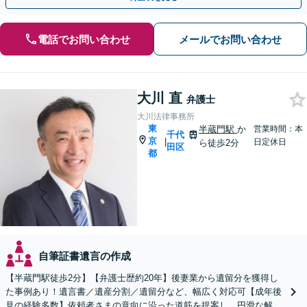
電話でお問い合わせ
メールでお問い合わせ
大川 直
弁護士
大川法律事務所
東
半蔵門駅
か
営業時間：本
千代
京
|
日定休日
ら徒歩2分
田区
都
自筆証書遺言の作成
【半蔵門駅徒歩2分】【弁護士歴約20年】後妻業から遺留分を獲得し
た事例あり！遺言書／遺産分割／遺留分など、幅広く対応可【成年後
見の経験多数】依頼者さまの意向に沿った道筋を提案し、円滑な解決