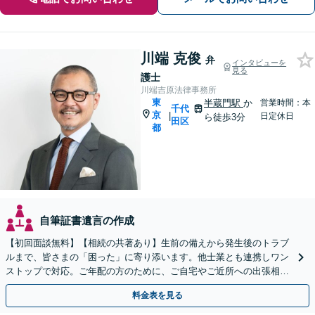
川端 克俊
弁
インタビューを
見る
護士
川端吉原法律事務所
東
半蔵門駅
か
営業時間：本
千代
京
|
日定休日
ら徒歩3分
田区
都
自筆証書遺言の作成
【初回面談無料】【相続の共著あり】生前の備えから発生後のトラブ
ルまで、皆さまの「困った」に寄り添います。他士業とも連携しワン
ストップで対応。ご年配の方のために、ご自宅やご近所への出張相談
を実施しています。【秘密厳守】【休日・夜間相談可】
料金表を見る