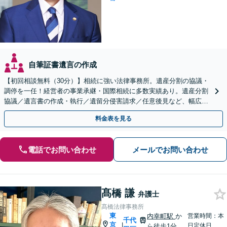
自筆証書遺言の作成
【初回相談無料（30分）】相続に強い法律事務所。遺産分割の協議・
調停を一任！経営者の事業承継・国際相続に多数実績あり。遺産分割
協議／遺言書の作成・執行／遺留分侵害請求／任意後見など、幅広く
対応します【中国語対応可】
料金表を見る
電話でお問い合わせ
メールでお問い合わせ
髙橋 謙
弁護士
髙橋法律事務所
東
内幸町駅
か
営業時間：本
千代
京
|
日定休日
ら徒歩1分