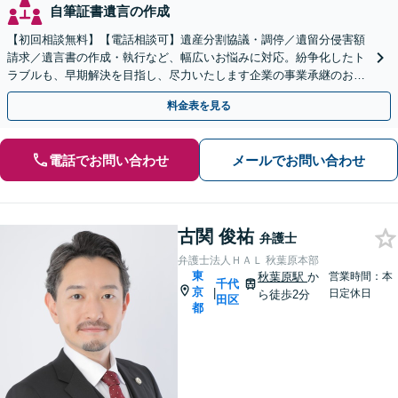
自筆証書遺言の作成
【初回相談無料】【電話相談可】遺産分割協議・調停／遺留分侵害額
請求／遺言書の作成・執行など、幅広いお悩みに対応。紛争化したト
ラブルも、早期解決を目指し、尽力いたします企業の事業承継のお悩
みもご相談ください【夜間・休日面談】【市ヶ谷駅1分】
料金表を見る
電話でお問い合わせ
メールでお問い合わせ
古関 俊祐
弁護士
弁護士法人ＨＡＬ 秋葉原本部
東
秋葉原駅
か
営業時間：本
千代
京
|
日定休日
ら徒歩2分
田区
都