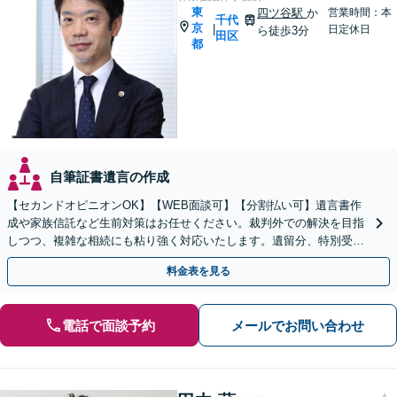
東
四ツ谷駅
か
営業時間：本
千代
京
|
日定休日
ら徒歩3分
田区
都
自筆証書遺言の作成
【セカンドオピニオンOK】【WEB面談可】【分割払い可】遺言書作
成や家族信託など生前対策はお任せください。裁判外での解決を目指
しつつ、複雑な相続にも粘り強く対応いたします。遺留分、特別受
益、生前贈与、使い込みなど
料金表を見る
電話で面談予約
メールでお問い合わせ