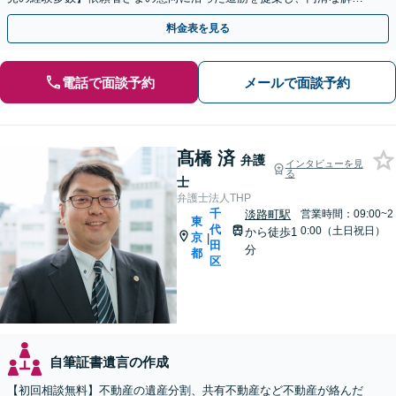
に導きます【初回相談30分無料】【夜間・土日相談可】
料金表を見る
電話で面談予約
メールで面談予約
髙橋 済
弁護
インタビューを見
る
士
弁護士法人THP
千
淡路町駅
営業時間：09:00~2
東
代
0:00（土日祝日）
から徒歩1
京
|
田
分
都
区
自筆証書遺言の作成
【初回相談無料】不動産の遺産分割、共有不動産など不動産が絡んだ