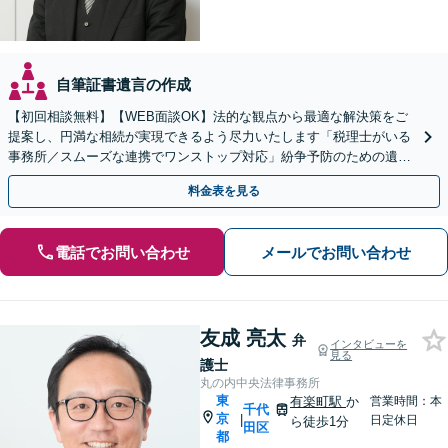
自筆証書遺言の作成
【初回相談無料】【WEB面談OK】法的な観点から最適な解決策をご
提案し、円満な相続が実現できるよう尽力いたします「税理士がいる
事務所／スムーズな連携でワンストップ対応」紛争予防のための遺言
書作成を承ります【完全個室】【休日・夜間相談可】
料金表を見る
電話でお問い合わせ
メールでお問い合わせ
友成 亮太
弁
インタビューを
見る
護士
丸の内中央法律事務所
東
有楽町駅
か
営業時間：本
千代
京
|
日定休日
ら徒歩1分
田区
都