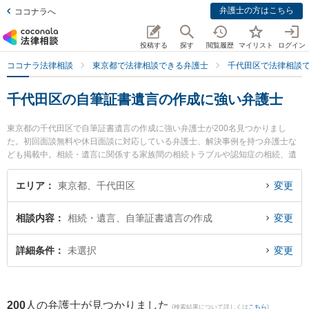
弁護士の方はこちら
ココナラへ
投稿する
探す
閲覧履歴
マイリスト
ログイン
ココナラ法律相談
東京都で法律相談できる弁護士
千代田区で法律相談
千代田区の自筆証書遺言の作成に強い弁護士
東京都の千代田区で自筆証書遺言の作成に強い弁護士が200名見つかりまし
た。初回面談無料や休日面談に対応している弁護士、解決事例を持つ弁護士な
ども掲載中。相続・遺言に関係する家族間の相続トラブルや認知症の相続、遺
産分割等の細かな分野での絞り込み検索もでき便利です。特に和田倉門法律事
務所の河村 尚弁護士や二見・山田総合法律事務所の山田 晃義弁護士、大川法律
エリア
東京都、千代田区
変更
事務所の大川 直弁護士のプロフィール情報や弁護士費用、強みなどが注目され
ています。『千代田区で土日や夜間に発生した自筆証書遺言の作成のトラブル
相談内容
相続・遺言、自筆証書遺言の作成
変更
を今すぐに弁護士に相談したい』『自筆証書遺言の作成のトラブル解決の実績
豊富な近くの弁護士を検索したい』『初回相談無料で自筆証書遺言の作成を法
律相談できる千代田区内の弁護士に相談予約したい』などでお困りの相談者さ
詳細条件
未選択
変更
んにおすすめです。
200
人の弁護士が見つかりました
(検索結果について詳しくは
こちら
)