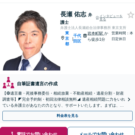
長瀬 佑志
弁
インタビューを
見る
護士
弁護士法人長瀬総合法律事務所 東京支所
東
岩本町駅
か
営業時間：本
千代
京
|
日定休日
ら徒歩1分
田区
都
自筆証書遺言の作成
【🔴遺言書・死後事務委任・相続放棄・不動産相続・遺産分割・財産
調査等】◤完全予約制・初回法律相談無料◢ 遺産相続問題に力をいれ
ている弁護士があなたの力となり、サポートいたします。まずは、お
気軽にお問い合わせください。
料金表を見る
電話でお問い合わせ
メールでお問い合わせ