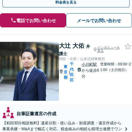
料金表を見る
電話でお問い合わせ
メールでお問い合わせ
大辻 大佑
弁
インタビューを
見る
護士
岡田・今西・山本法律事務所
千
小川町駅
営業時間：09:00~2
東
代
1:00（土日祝日）
から徒歩6
京
|
田
分
都
区
自筆証書遺言の作成
【初回30分相談無料】遺産分割・使い込み・財産調査・遺言作成から
事業承継・M&Aまで幅広く対応。税金絡みの相続も税理士連携でワン