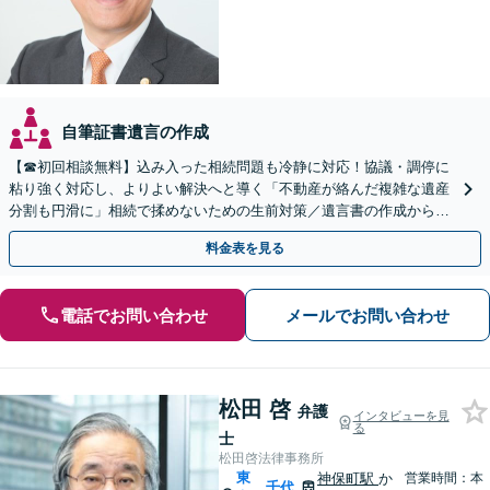
自筆証書遺言の作成
【☎︎初回相談無料】込み入った相続問題も冷静に対応！協議・調停に
粘り強く対応し、よりよい解決へと導く「不動産が絡んだ複雑な遺産
分割も円滑に」相続で揉めないための生前対策／遺言書の作成から執
行まで【夜間相談可】【有楽町駅1分】
料金表を見る
電話でお問い合わせ
メールでお問い合わせ
松田 啓
弁護
インタビューを見
る
士
松田啓法律事務所
東
神保町駅
か
営業時間：本
千代