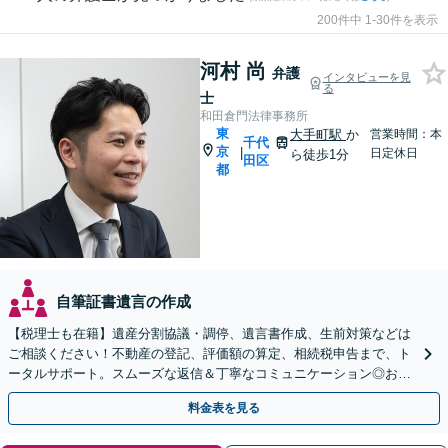
200件中 1-30件を表示
河村 尚
弁護
インタビューを見
る
士
和田倉門法律事務所
東
大手町駅
か
営業時間：本
千代
京
|
日定休日
ら徒歩1分
田区
都
自筆証書遺言の作成
【税理士も在籍】遺産分割協議・調停、遺言書作成、生前対策などは
ご相談ください！不動産の登記、評価額の算定、相続税申告まで、ト
ータルサポート。スムーズな返信＆丁寧なコミュニケーション◎お気
軽にご相談ください。
料金表を見る