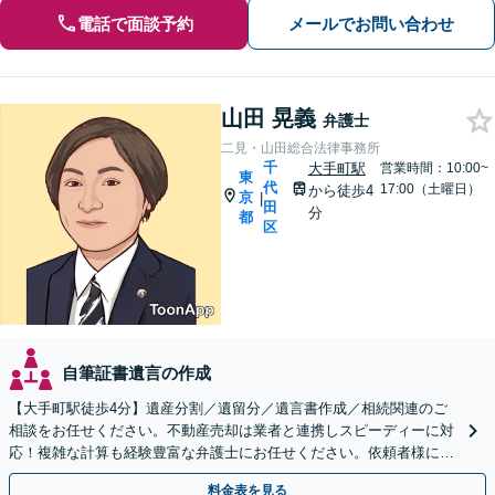
電話で面談予約
メールでお問い合わせ
山田 晃義
弁護士
二見・山田総合法律事務所
千
大手町駅
営業時間：10:00~
東
代
17:00（土曜日）
から徒歩4
京
|
田
分
都
区
自筆証書遺言の作成
【大手町駅徒歩4分】遺産分割／遺留分／遺言書作成／相続関連のご
相談をお任せください。不動産売却は業者と連携しスピーディーに対
応！複雑な計算も経験豊富な弁護士にお任せください。依頼者様に寄
り添い最善を尽くします。【分割・後払い対応可】
料金表を見る