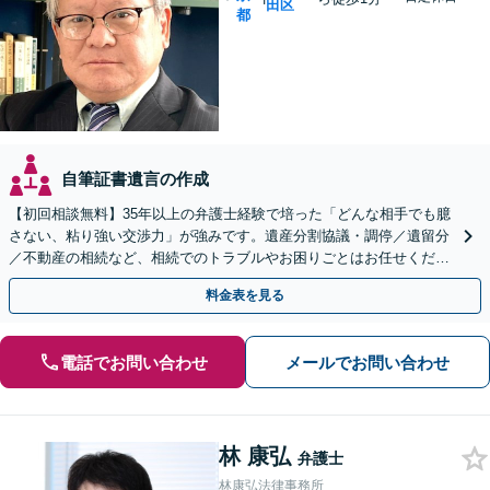
田区
都
自筆証書遺言の作成
【初回相談無料】35年以上の弁護士経験で培った「どんな相手でも臆
さない、粘り強い交渉力」が強みです。遺産分割協議・調停／遺留分
／不動産の相続など、相続でのトラブルやお困りごとはお任せくださ
い【新橋駅7分】遺言書や生前贈与など生前対策にも注力
料金表を見る
電話でお問い合わせ
メールでお問い合わせ
林 康弘
弁護士
林康弘法律事務所