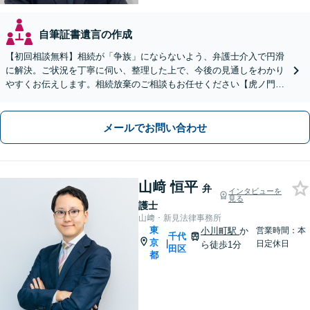
自筆証書遺言の作成
【初回相談無料】相続が「争族」にならないよう、弁護士介入で円滑
に解決。ご状況を丁寧に伺い、整理した上で、今後の見通しをわかり
やすくお伝えします。相続放棄のご相談もお任せください【虎ノ門駅
2分】【夜間相談OK】【出張面談可（要相談）】
メールでお問い合わせ
山﨑 恒平
弁
インタビューを
見る
護士
山﨑・新見法律事務所
東
小川町駅
か
営業時間：本
千代
京
|
日定休日
ら徒歩1分
田区
都