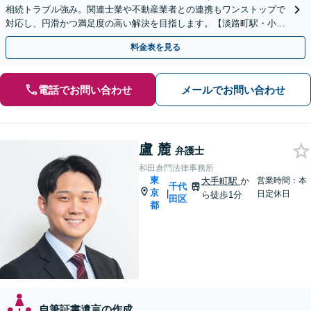
相続トラブル強み。関連士業や不動産業者との連携もワンストップで
対応し、円滑かつ満足度の高い解決を目指します。【淡路町駅・小川
町1分】【夜間・休日相談OK（要予約）】
料金表を見る
電話でお問い合わせ
メールでお問い合わせ
盧 麓
弁護士
和田倉門法律事務所
東
大手町駅
か
営業時間：本
千代
京
|
日定休日
ら徒歩1分
田区
都
自筆証書遺言の作成