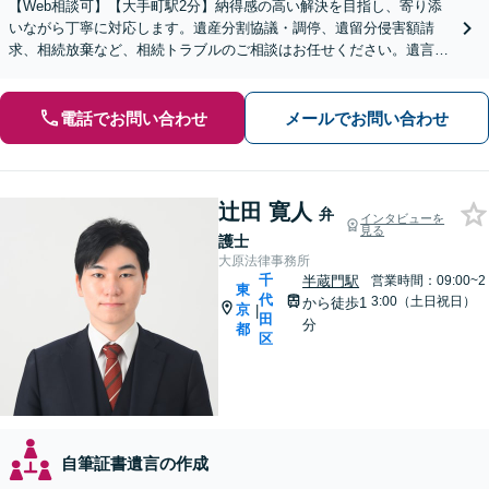
【Web相談可】【大手町駅2分】納得感の高い解決を目指し、寄り添
いながら丁寧に対応します。遺産分割協議・調停、遺留分侵害額請
求、相続放棄など、相続トラブルのご相談はお任せください。遺言書
作成など生前対策にも注力しています【休日・夜間相談可】
電話でお問い合わせ
メールでお問い合わせ
辻田 寛人
弁
インタビューを
見る
護士
大原法律事務所
千
半蔵門駅
営業時間：09:00~2
東
代
3:00（土日祝日）
から徒歩1
京
|
田
分
都
区
自筆証書遺言の作成