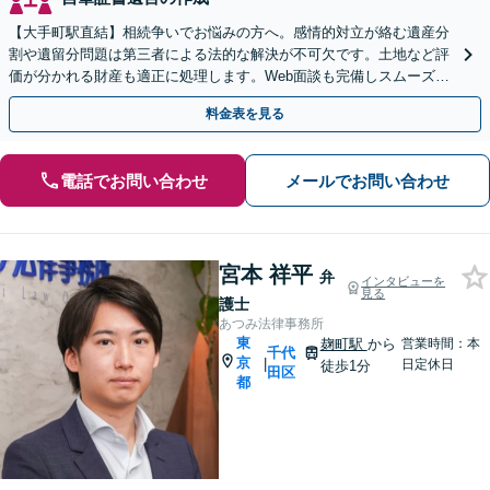
【大手町駅直結】相続争いでお悩みの方へ。感情的対立が絡む遺産分
割や遺留分問題は第三者による法的な解決が不可欠です。土地など評
価が分かれる財産も適正に処理します。Web面談も完備しスムーズな
サポートをご提供します。
料金表を見る
電話でお問い合わせ
メールでお問い合わせ
宮本 祥平
弁
インタビューを
見る
護士
あつみ法律事務所
東
麹町駅
から
営業時間：本
千代
京
|
日定休日
徒歩1分
田区
都