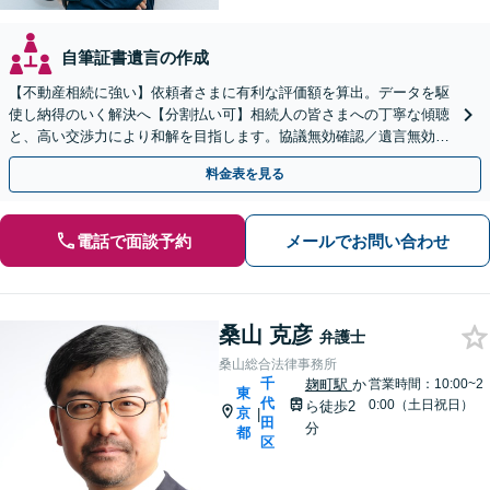
自筆証書遺言の作成
【不動産相続に強い】依頼者さまに有利な評価額を算出。データを駆
使し納得のいく解決へ【分割払い可】相続人の皆さまへの丁寧な傾聴
と、高い交渉力により和解を目指します。協議無効確認／遺言無効確
認など、複雑な訴訟も実績豊富【夜間対応】
料金表を見る
電話で面談予約
メールでお問い合わせ
桑山 克彦
弁護士
桑山総合法律事務所
千
麹町駅
か
営業時間：10:00~2
東
代
0:00（土日祝日）
ら徒歩2
京
|
田
分
都
区