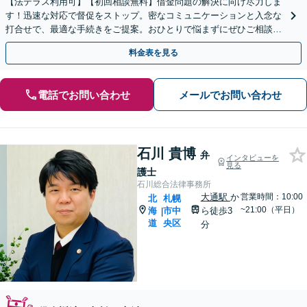
【法テラス利用可】【初回相談無料】借金問題の解決に向け尽力しま
す！迅速な対応で督促をストップ。密なコミュニケーションと入念な
打合せで、最適な手続きをご提案。おひとりで悩まずにぜひご相談く
ださい。自己破産・個人再生・任意整理など
料金表を見る
電話でお問い合わせ
メールでお問い合わせ
石川 貴博
弁
インタビューを
見る
護士
石川総合法律事務所
大通駅
か
営業時間：10:00
北
札幌
~21:00（平日）
海
市中
ら徒歩3
|
道
央区
分