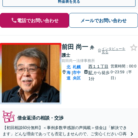
料金表を見る
電話でお問い合わせ
メールでお問い合わせ
前田 尚一
弁
インタビューを
見る
護士
前田尚一法律事務所
西１１丁目
営業時間：00:0
北
札幌
0~23:59（平
海
市中
駅
から徒歩
|
道
央区
日）
1分
借金返済の相談・交渉
【初回相談60分無料】＜事例多数💬感謝の声掲載＞借金は「解決でき
ます」どんな理由であっても否定しませんので、ご安心ください◎再