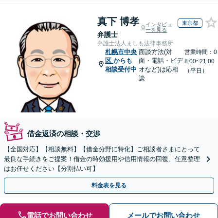
真下 博孝
東京都
インタビュ
ーを見る
弁護士
弁護士法人ましも法律事務所
札幌市中央
面談方法(対
営業時間：0
区
からも
面・電話・ビデ
8:00~21:00
相談受付中
オなど)は応相
（平日）
談
借金返済の相談・交渉
【全国対応】【相談無料】【借金分野に特化】ご相談者さまにとって
最良な手続きをご提案！借金の時効援用や信用情報の回復、任意整理
はお任せください【分割払い可】
料金表を見る
電話でお問い合わせ
メールでお問い合わせ