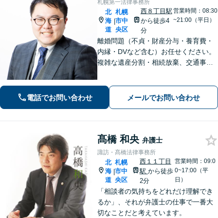
札幌第一法律事務所
西８丁目駅
営業時間：08:30
北
札幌
~21:00（平日）
海
市中
から徒歩4
|
道
央区
分
離婚問題（不貞・財産分与・養育費・
内縁・DVなど含む）お任せください。
複雑な遺産分割・相続放棄、交通事故
（人身事故・物損事故）についても経
験豊富。不安や心配ごとに寄り添っ
て、法的にサポートいたします。【西1
電話でお問い合わせ
メールでお問い合わせ
1丁目駅徒歩5分】
髙橋 和央
弁護士
諏訪・髙橋法律事務所
西１１丁目
営業時間：09:0
北
札幌
0~17:00（平
海
市中
駅
から徒歩
|
道
央区
日）
2分
「相談者の気持ちをどれだけ理解でき
るか」、それが弁護士の仕事で一番大
切なことだと考えています。