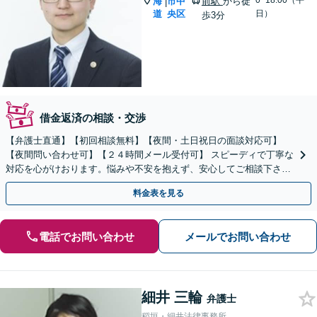
0~18:00（平
海
市中
前駅
から徒
|
道
央区
日）
歩3分
借金返済の相談・交渉
【弁護士直通】【初回相談無料】【夜間・土日祝日の面談対応可】
【夜間問い合わせ可】【２４時間メール受付可】 スピーディで丁寧な
対応を心がけおります。悩みや不安を抱えず、安心してご相談下さ
い。
料金表を見る
電話でお問い合わせ
メールでお問い合わせ
細井 三輪
弁護士
稻垣・細井法律事務所