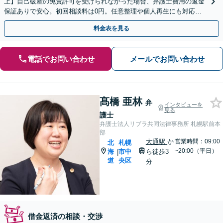
上】自己破産の免責許可を受けられなかった場合、弁護士費用の返金
保証ありで安心。初回相談料は0円。任意整理や個人再生にも対応
【土日祝日・夜間も相談受付】【費用の分割払い可】
料金表を見る
電話でお問い合わせ
メールでお問い合わせ
髙橋 亜林
弁
インタビューを
見る
護士
弁護士法人リブラ共同法律事務所 札幌駅前本
部
大通駅
か
営業時間：09:00
北
札幌
~20:00（平日）
海
市中
ら徒歩3
|
道
央区
分
借金返済の相談・交渉