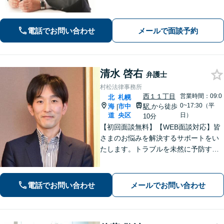
電話でお問い合わせ
メールで面談予約
清水 啓右
弁護士
村松法律事務所
西１１丁目
営業時間：09:0
北
札幌
0~17:30（平
海
市中
駅
から徒歩
|
道
央区
日）
10分
【初回面談無料】【WEB面談対応】皆
さまのお悩みを解決するサポートをい
たします。トラブルを未然に予防する
ためには、早い段階で一度ご相談くだ
さい。
電話でお問い合わせ
メールでお問い合わせ