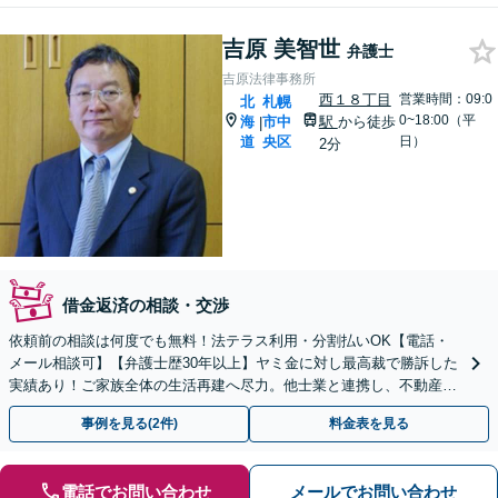
吉原 美智世
弁護士
吉原法律事務所
西１８丁目
営業時間：09:0
北
札幌
0~18:00（平
海
市中
駅
から徒歩
|
道
央区
日）
2分
借金返済の相談・交渉
依頼前の相談は何度でも無料！法テラス利用・分割払いOK【電話・
メール相談可】【弁護士歴30年以上】ヤミ金に対し最高裁で勝訴した
実績あり！ご家族全体の生活再建へ尽力。他士業と連携し、不動産・
税金の問題まで細やかにサポート【西18丁目駅3分】
事例を見る(2件)
料金表を見る
電話でお問い合わせ
メールでお問い合わせ