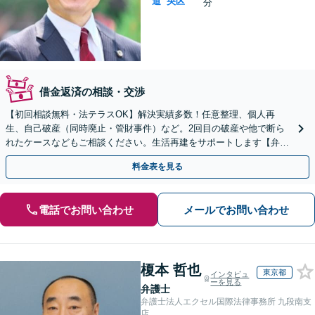
道
央区
分
借金返済の相談・交渉
【初回相談無料・法テラスOK】解決実績多数！任意整理、個人再
生、自己破産（同時廃止・管財事件）など。2回目の破産や他で断ら
れたケースなどもご相談ください。生活再建をサポートします【弁護
士歴15年以上】【休日・夜間相談可】【西11丁目駅5分】
料金表を見る
電話でお問い合わせ
メールでお問い合わせ
榎本 哲也
東京都
インタビュ
ーを見る
弁護士
弁護士法人エクセル国際法律事務所 九段南支
店