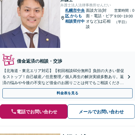
弁護士法人法律事務所せんだい
札幌市中央
面談方法(対
営業時間：0
区
からも
面・電話・ビデ
9:00~19:00
相談受付中
オなど)は応相
（平日）
談
借金返済の相談・交渉
【北海道・東北エリア対応】【初回相談60分無料】負担の大きい督促
をストップ！自己破産／任意整理／個人再生の解決実績多数あり。返
済の悩みや今後の不安など借金のお困りごとは何でもご相談くださ
い。依頼者さまにとって最善の解決をご提案【土曜も営業】
料金表を見る
電話でお問い合わせ
メールでお問い合わせ