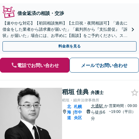
借金返済の相談・交渉
【速やかな対応】【初回相談無料】【土日祝・夜間相談可】「過去に
借金をした業者から請求書が届いた」「裁判所から『支払督促』『訴
状』が届いた」場合には、お早めに【面談】をご予約ください。スム
ーズに消滅時効の援用を行います。
料金表を見る
電話でお問い合わせ
メールでお問い合わせ
稻垣 佳典
弁護士
稻垣・細井法律事務所
大通駅
か
営業時間：09:00
北
札幌
~19:00（平日）
海
市中
ら徒歩6
|
道
央区
分