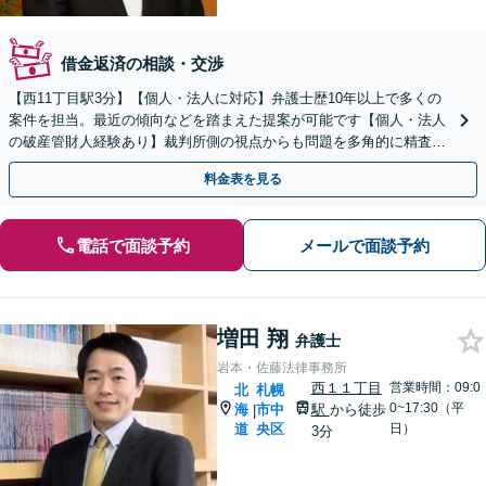
借金返済の相談・交渉
【西11丁目駅3分】【個人・法人に対応】弁護士歴10年以上で多くの
案件を担当。最近の傾向などを踏まえた提案が可能です【個人・法人
の破産管財人経験あり】裁判所側の視点からも問題を多角的に精査し
ます【初回面談無料】【法テラス利用可】
料金表を見る
電話で面談予約
メールで面談予約
増田 翔
弁護士
岩本・佐藤法律事務所
西１１丁目
営業時間：09:0
北
札幌
0~17:30（平
海
市中
駅
から徒歩
|
道
央区
日）
3分