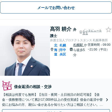
メールでお問い合わせ
髙羽 耕介
弁
インタビューを
見る
護士
弁護士法人プロテクトスタンス 札幌事務所
札幌駅
か
営業時間：09:00
北
札幌
~21:00（平日）
海
市中
ら徒歩5
|
道
央区
分
借金返済の相談・交渉
【相談は何度でも無料】【当日・夜間・土日祝日の対応可能】【借
金・債務整理について累計17,000件以上の受任実績】借金の返済や督
促にお悩みの方、過払い金があるか知りたい方はご相談ください。ベ
ストな解決策を提案いたします。