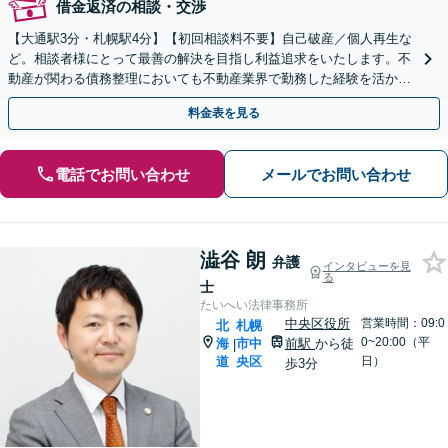
借金返済の相談・交渉
【大通駅3分・札幌駅4分】【初回相談料不要】自己破産／個人再生な
ど。相談者様にとって最善の解決を目指し利益追求をいたします。不
動産が関わる債務整理においても不動産業界で勤務した経験を活かし
て相談者様にとって有利な解決ができるよう尽力します。
料金表を見る
電話でお問い合わせ
メールでお問い合わせ
澁谷 朗
弁護
インタビューを見
る
士
たいへい法律事務所
中央区役所
営業時間：09:0
北
札幌
0~20:00（平
海
市中
前駅
から徒
|
道
央区
日）
歩3分