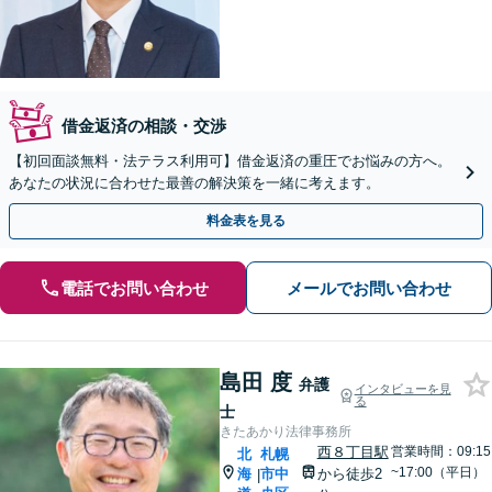
借金返済の相談・交渉
【初回面談無料・法テラス利用可】借金返済の重圧でお悩みの方へ。
あなたの状況に合わせた最善の解決策を一緒に考えます。
料金表を見る
電話でお問い合わせ
メールでお問い合わせ
島田 度
弁護
インタビューを見
る
士
きたあかり法律事務所
西８丁目駅
営業時間：09:15
北
札幌
~17:00（平日）
海
市中
から徒歩2
|