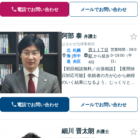
電話でお問い合わせ
メールでお問い合わせ
阿部 泰
弁護士
はるかぜ法律事務所
西１１丁目
営業時間：09:0
北
札幌
0~19:00（平
海
市中
駅
から徒歩
|
道
央区
日）
4分
【初回相談無料／出張相談】【夜間休
日対応可能】依頼者の方が心から納得
のいく結果になるよう、じっくりとお
話を伺います。難解な法律用語は使わ
ず、わかりやすく丁寧にご説明しま
す。迅速な解決を目指し、しっかりと
電話でお問い合わせ
メールでお問い合わせ
サポートを行います。【北海道札幌
市】
細川 晋太朗
弁護士