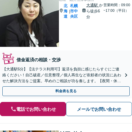
大通駅
か
営業時間：09:00
北
札幌
~17:00（平日）
海
市中
ら徒歩6
|
道
央区
分
借金返済の相談・交渉
【大通駅6分】【法テラス利用可】返済を負担に感じたらすぐにご連
絡ください！自己破産／任意整理／個人再生など依頼者の状況にあわ
せた解決方法をご提案。早めのご相談が功を奏します。【夜間・休日
対応可】【完全個室】
料金表を見る
電話でお問い合わせ
メールでお問い合わせ