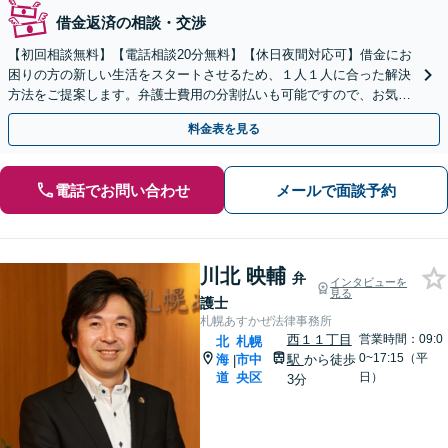
借金返済の相談・交渉
【初回相談無料】【電話相談20分無料】【休日夜間対応可】借金にお
困りの方の新しい生活をスタートさせるため、１人１人に合った解決
方法をご提案します。弁護士費用の分割払いも可能ですので、お気軽
にご相談下さい。【札幌市を中心に全道各地対応可】
料金表を見る
電話でお問い合わせ
メールで面談予約
川北 映輔
弁
インタビューを
見る
護士
札幌あすかぜ法律事務所
西１１丁目
営業時間：09:0
北
札幌
0~17:15（平
海
市中
駅
から徒歩
|
道
央区
日）
3分