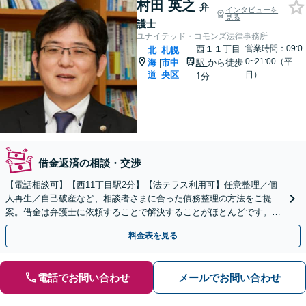
村田 英之
弁
インタビューを
見る
護士
ユナイテッド・コモンズ法律事務所
西１１丁目
営業時間：09:0
北
札幌
0~21:00（平
海
市中
駅
から徒歩
|
道
央区
日）
1分
借金返済の相談・交渉
【電話相談可】【西11丁目駅2分】【法テラス利用可】任意整理／個
人再生／自己破産など、相談者さまに合った債務整理の方法をご提
案。借金は弁護士に依頼することで解決することがほとんどです。ぜ
ひお早めにご相談ください。【初回相談無料】
料金表を見る
電話でお問い合わせ
メールでお問い合わせ