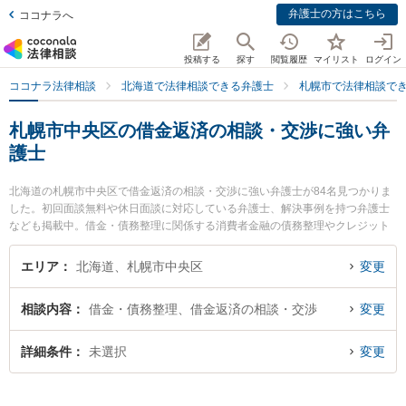
弁護士の方はこちら
ココナラへ
投稿する
探す
閲覧履歴
マイリスト
ログイン
ココナラ法律相談
北海道で法律相談できる弁護士
札幌市で法律相談で
札幌市中央区の借金返済の相談・交渉に強い弁
護士
北海道の札幌市中央区で借金返済の相談・交渉に強い弁護士が84名見つかりま
した。初回面談無料や休日面談に対応している弁護士、解決事例を持つ弁護士
なども掲載中。借金・債務整理に関係する消費者金融の債務整理やクレジット
会社の債務整理、リボ払いの債務整理等の細かな分野での絞り込み検索もでき
便利です。特に公園通り法律事務所の市川 大輔弁護士やたいへい法律事務所の
エリア
北海道、札幌市中央区
変更
鈴江 遼弁護士、東京スタートアップ法律事務所 札幌支店の髙木 陽平弁護士の
プロフィール情報や弁護士費用、強みなどが注目されています。『札幌市中央
相談内容
借金・債務整理、借金返済の相談・交渉
変更
区で土日や夜間に発生した借金返済の相談・交渉のトラブルを今すぐに弁護士
に相談したい』『借金返済の相談・交渉のトラブル解決の実績豊富な近くの弁
護士を検索したい』『初回相談無料で借金返済の相談・交渉を法律相談できる
詳細条件
未選択
変更
札幌市中央区内の弁護士に相談予約したい』などでお困りの相談者さんにおす
すめです。