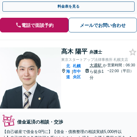
提案します。地下鉄駅徒歩５分。まずはご相談ください。
料金表を見る
電話で面談予約
メールでお問い合わせ
髙木 陽平
弁護士
東京スタートアップ法律事務所 札幌支店
大通駅
か
営業時間：06:30
北
札幌
~22:00（平日）
海
市中
ら徒歩1
|
道
央区
分
借金返済の相談・交渉
【自己破産で借金を0円に】【借金・債務整理の相談実績5,000件以