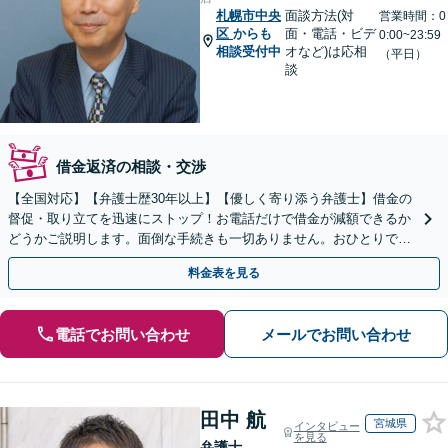
札幌市中央
面談方法(対
営業時間：0
区
からも
面・電話・ビデ
0:00~23:59
相談受付中
オなど)は応相
（平日）
談
借金返済の相談・交渉
【全国対応】【弁護士歴30年以上】【優しく寄り添う弁護士】借金の
督促・取り立てを迅速にストップ！お電話だけで借金が減額できるか
どうかご説明します。面倒な手続きも一切ありません。おひとりで悩
まず、お気軽にご相談ください。【電話相談可】
料金表を見る
電話でお問い合わせ
メールでお問い合わせ
田中 航
宮城県
インタビュー
を見る
弁護士