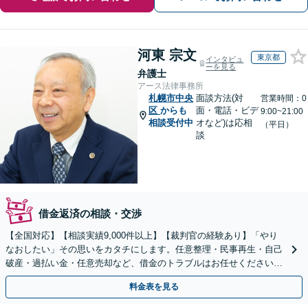
河東 宗文
東京都
インタビュ
ーを見る
弁護士
アース法律事務所
札幌市中央
面談方法(対
営業時間：0
区
からも
面・電話・ビデ
9:00~21:00
相談受付中
オなど)は応相
（平日）
談
借金返済の相談・交渉
【全国対応】【相談実績9,000件以上】【裁判官の経験あり】「やり
なおしたい」その思いをカタチにします。任意整理・民事再生・自己
破産・過払い金・任意売却など、借金のトラブルはお任せください。
【初回相談無料】【全国対応可能】
料金表を見る