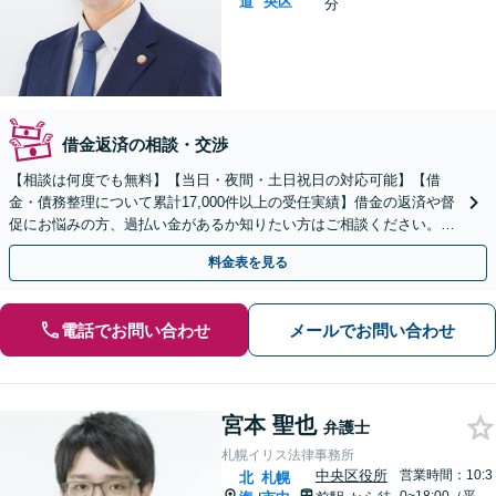
道
央区
分
借金返済の相談・交渉
【相談は何度でも無料】【当日・夜間・土日祝日の対応可能】【借
金・債務整理について累計17,000件以上の受任実績】借金の返済や督
促にお悩みの方、過払い金があるか知りたい方はご相談ください。ベ
ストな解決策を提案いたします。
料金表を見る
電話でお問い合わせ
メールでお問い合わせ
宮本 聖也
弁護士
札幌イリス法律事務所
中央区役所
営業時間：10:3
北
札幌