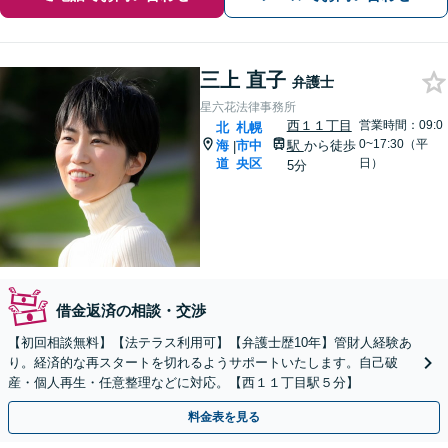
三上 直子
弁護士
星六花法律事務所
西１１丁目
営業時間：09:0
北
札幌
0~17:30（平
海
市中
駅
から徒歩
|
道
央区
日）
5分
借金返済の相談・交渉
【初回相談無料】【法テラス利用可】【弁護士歴10年】管財人経験あ
り。経済的な再スタートを切れるようサポートいたします。自己破
産・個人再生・任意整理などに対応。【西１１丁目駅５分】
料金表を見る