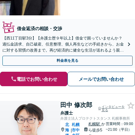
借金返済の相談・交渉
【西11丁目駅3分】【弁護士歴９年以上】借金で困っていませんか？
過払金請求、自己破産、任意整理、個人再生などの手続きから、お金
に対する習慣の改善まで。再び経済的に健全な生活が送れるよう親身
にサポートします。【分割払いOK】【法テラス可】
料金表を見る
電話でお問い合わせ
メールでお問い合わせ
田中 修次郎
インタビューを
見る
弁護士
弁護士法人プロテクトスタンス 札幌事務所
札幌駅
か
営業時間：09:00
北
札幌
~21:00（平日）
海
市中
ら徒歩5
|