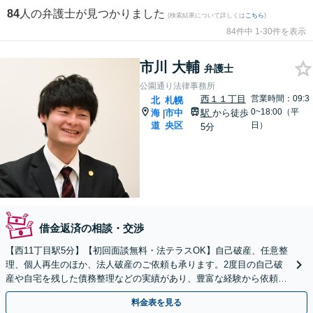
84
人の弁護士が見つかりました
(検索結果について詳しくは
こちら
)
84件中 1-30件を表示
市川 大輔
弁護士
公園通り法律事務所
西１１丁目
営業時間：09:3
北
札幌
0~18:00（平
海
市中
駅
から徒歩
|
道
央区
日）
5分
借金返済の相談・交渉
【西11丁目駅5分】【初回面談無料・法テラスOK】自己破産、任意整
理、個人再生のほか、法人破産のご依頼も承ります。2度目の自己破
産や自宅を残した債務整理などの実績があり、豊富な経験から依頼者
さまに合わせた解決策を提案【即日／夜間休日対応】
料金表を見る