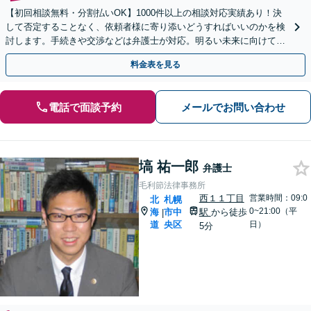
【初回相談無料・分割払いOK】1000件以上の相談対応実績あり！決
して否定することなく、依頼者様に寄り添いどうすればいいのかを検
討します。手続きや交渉などは弁護士が対応。明るい未来に向けて一
緒に頑張りましょう【休日・夜間相談可】【完全個室】
料金表を見る
電話で面談予約
メールでお問い合わせ
塙 祐一郎
弁護士
毛利節法律事務所
西１１丁目
営業時間：09:0
北
札幌
0~21:00（平
海
市中
駅
から徒歩
|
道
央区
日）
5分