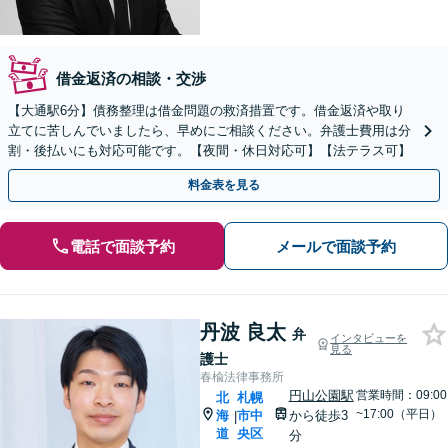
借金返済の相談・交渉
【大通駅6分】債務整理は借金問題の救済措置です。借金返済や取り
立てに苦しんでいましたら、早めにご相談ください。弁護士費用は分
割・後払いにも対応可能です。【夜間・休日対応可】【法テラス可】
料金表を見る
電話で面談予約
メールで面談予約
丹波 良太
弁
インタビューを
見る
護士
春楡法律事務所
円山公園駅
営業時間：09:00
北
札幌
~17:00（平日）
海
市中
から徒歩3
|
道
央区
分