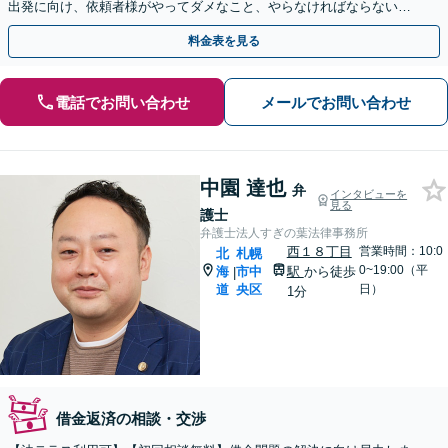
出発に向け、依頼者様がやってダメなこと、やらなければならないこ
とを迅速・的確にアドバイス【セカンドオピニオン可】
料金表を見る
電話でお問い合わせ
メールでお問い合わせ
中園 達也
弁
インタビューを
見る
護士
弁護士法人すぎの葉法律事務所
西１８丁目
営業時間：10:0
北
札幌
0~19:00（平
海
市中
駅
から徒歩
|
道
央区
日）
1分
借金返済の相談・交渉