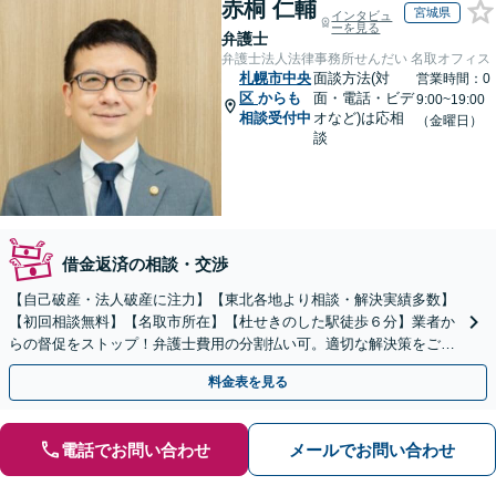
赤桐 仁輔
宮城県
インタビュ
ーを見る
弁護士
弁護士法人法律事務所せんだい 名取オフィス
札幌市中央
面談方法(対
営業時間：0
区
からも
面・電話・ビデ
9:00~19:00
相談受付中
オなど)は応相
（金曜日）
談
借金返済の相談・交渉
【自己破産・法人破産に注力】【東北各地より相談・解決実績多数】
【初回相談無料】【名取市所在】【杜せきのした駅徒歩６分】業者か
らの督促をストップ！弁護士費用の分割払い可。適切な解決策をご提
案します【土曜相談可】【駐車場完備】【完全個室】
料金表を見る
電話でお問い合わせ
メールでお問い合わせ