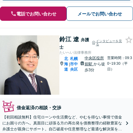
電話でお問い合わせ
メールでお問い合わせ
鈴江 遼
弁護
インタビューを見
る
士
たいへい法律事務所
中央区役所
営業時間：09:3
北
札幌
0~19:30（平
海
市中
前駅
から徒
|
道
央区
日）
歩3分
借金返済の相談・交渉
【初回相談無料】住宅ローンや生活費など、やむを得ない事情で借金
にお困りの方へ。真面目に頑張る方の再出発を債務整理の経験豊富な
弁護士が親身にサポート。自己破産や任意整理など最適な解決策をご