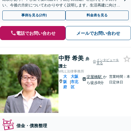
い、今後の方針についてわかりやすく説明します。生活再建に向け
て、全力でバックアップします【淀屋橋駅8分】
事例を見る(2件)
料金表を見る
電話でお問い合わせ
メールでお問い合わせ
中野 希美
弁
インタビューを
見る
護士
WILL法律事務所
大
大阪
淀屋橋駅
か
営業時間：本
阪
市北
|
日定休日
ら徒歩8分
府
区
借金・債務整理