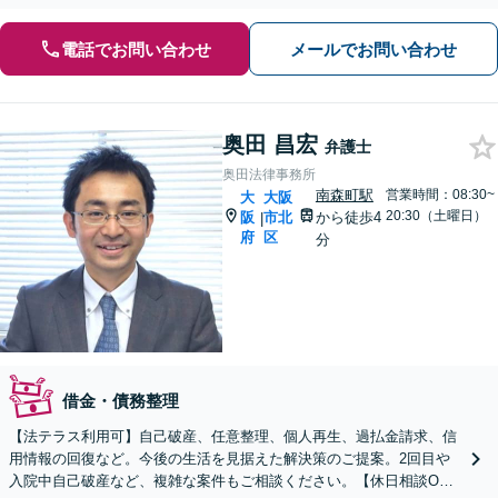
電話でお問い合わせ
メールでお問い合わせ
奥田 昌宏
弁護士
奥田法律事務所
南森町駅
営業時間：08:30~
大
大阪
20:30（土曜日）
阪
市北
から徒歩4
|
府
区
分
借金・債務整理
【法テラス利用可】自己破産、任意整理、個人再生、過払金請求、信
用情報の回復など。今後の生活を見据えた解決策のご提案。2回目や
入院中自己破産など、複雑な案件もご相談ください。【休日相談OK