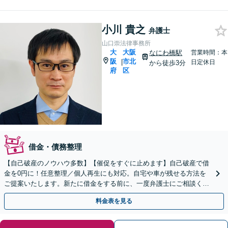
小川 貴之
弁護士
山口崇法律事務所
大
大阪
なにわ橋駅
営業時間：本
阪
市北
|
日定休日
から徒歩3分
府
区
借金・債務整理
【自己破産のノウハウ多数】【催促をすぐに止めます】自己破産で借
金を0円に！任意整理／個人再生にも対応。自宅や車が残せる方法を
ご提案いたします。新たに借金をする前に、一度弁護士にご相談くだ
さい【北浜駅徒歩3分】【法テラス利用可】
料金表を見る