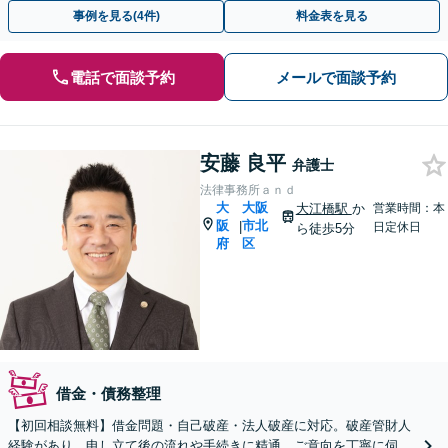
／個人再生／時効の援用ほか」
事例を見る(4件)
料金表を見る
電話で面談予約
メールで面談予約
安藤 良平
弁護士
法律事務所ａｎｄ
大
大阪
大江橋駅
か
営業時間：本
阪
市北
|
日定休日
ら徒歩5分
府
区
借金・債務整理
【初回相談無料】借金問題・自己破産・法人破産に対応。破産管財人
経験があり、申し立て後の流れや手続きに精通。ご意向を丁寧に伺