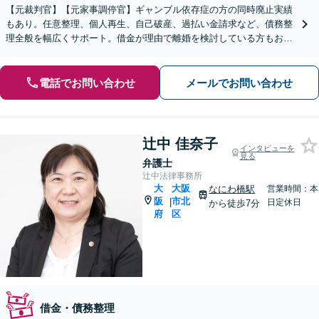
【元裁判官】【元家事調停官】ギャンブル依存症の方の同時廃止実績
もあり。任意整理、個人再生、自己破産、過払い金請求など、債務整
理全般を幅広くサポート。借金が理由で離婚を検討している方もお気
軽にご相談ください【淀屋橋駅8分】
電話でお問い合わせ
メールでお問い合わせ
辻中 佳奈子
インタビューを
見る
弁護士
辻中法律事務所
大
大阪
なにわ橋駅
営業時間：本
阪
市北
|
日定休日
から徒歩7分
府
区
借金・債務整理