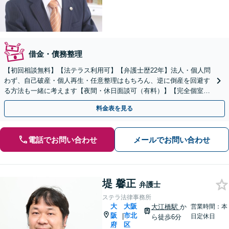
借金・債務整理
【初回相談無料】【法テラス利用可】【弁護士歴22年】法人・個人問
わず、自己破産・個人再生・任意整理はもちろん、逆に倒産を回避す
る方法も一緒に考えます【夜間・休日面談可（有料）】【完全個室】
【北浜駅徒歩10分】
料金表を見る
電話でお問い合わせ
メールでお問い合わせ
堤 馨正
弁護士
ステラ法律事務所
大
大阪
大江橋駅
か
営業時間：本
阪
市北
|
日定休日
ら徒歩6分
府
区