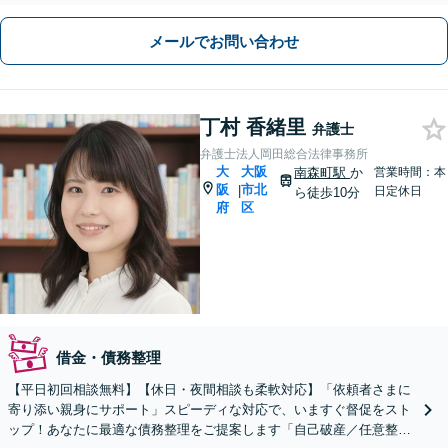
メールでお問い合わせ
丁村 香緒里
弁護士
弁護士法人岡田総合法律事務所
大
大阪
南森町駅
か
営業時間：本
阪
市北
|
日定休日
ら徒歩10分
府
区
借金・債務整理
【平日初回相談無料】【休日・夜間相談も柔軟対応】「依頼者さまに
寄り添い親身にサポート」スピーディな対応で、いますぐ督促をスト
ップ！あなたに最適な債務整理をご提案します「自己破産／任意整理