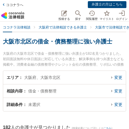
弁護士の方はこちら
ココナラへ
投稿する
探す
閲覧履歴
マイリスト
ログイン
ココナラ法律相談
大阪府で法律相談できる弁護士
大阪市で法律相談で
大阪市北区の借金・債務整理に強い弁護士
大阪府の大阪市北区で借金・債務整理に強い弁護士が182名見つかりました。
初回面談無料や休日面談に対応している弁護士、解決事例を持つ弁護士なども
掲載中。消費者金融の債務整理やクレジット会社の債務整理、リボ払いの債務
整理等の細かな分野での絞り込み検索もでき便利です。特にコスモ法律事務所
の阪井 夢乃丞弁護士や弁護士法人心 大阪法律事務所の大澤 耕平弁護士、尾崎
エリア
大阪府、大阪市北区
変更
法律事務所の尾崎 博彦弁護士のプロフィール情報や弁護士費用、強みなどが注
目されています。『大阪市北区で土日や夜間に発生した借金・債務整理のトラ
相談内容
借金・債務整理
変更
ブルを今すぐに弁護士に相談したい』『借金・債務整理のトラブル解決の実績
豊富な近くの弁護士を検索したい』『初回相談無料で借金・債務整理を法律相
談できる大阪市北区内の弁護士に相談予約したい』などでお困りの相談者さん
詳細条件
未選択
変更
におすすめです。
182
人の弁護士が見つかりました
(検索結果について詳しくは
こちら
)