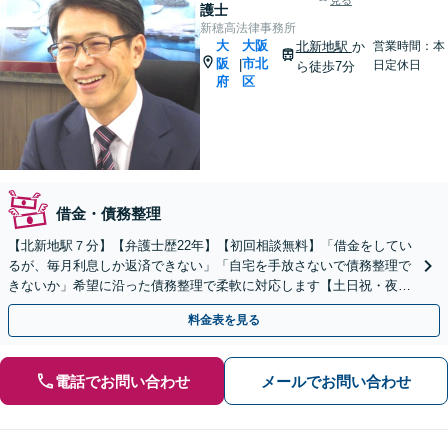
見る
護士
新穂高法律事務所
大
大阪
北新地駅
か
営業時間：本
阪
市北
|
日定休日
ら徒歩7分
府
区
借金・債務整理
【北新地駅７分】【弁護士歴22年】【初回相談無料】「借金をしてい
るが、毎月利息しか返済できない」「自宅を手放さないで債務整理で
きないか」希望に沿った債務整理で柔軟に対応します【土日祝・夜間
対応可】【完全個室対応】
料金表を見る
電話でお問い合わせ
メールでお問い合わせ