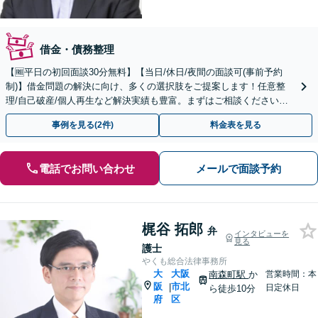
借金・債務整理
【🆓平日の初回面談30分無料】【当日/休日/夜間の面談可(事前予約
制)】借金問題の解決に向け、多くの選択肢をご提案します！任意整
理/自己破産/個人再生など解決実績も豊富。まずはご相談ください！
【弁護士歴20年以上】
事例を見る(2件)
料金表を見る
電話でお問い合わせ
メールで面談予約
梶谷 拓郎
弁
インタビューを
見る
護士
やくも総合法律事務所
大
大阪
南森町駅
か
営業時間：本
阪
市北
|
日定休日
ら徒歩10分
府
区