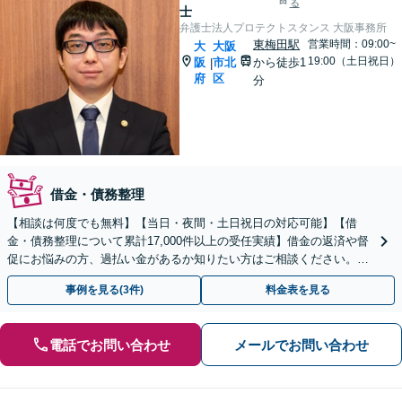
る
士
弁護士法人プロテクトスタンス 大阪事務所
東梅田駅
営業時間：09:00~
大
大阪
19:00（土日祝日）
阪
市北
から徒歩1
|
府
区
分
借金・債務整理
【相談は何度でも無料】【当日・夜間・土日祝日の対応可能】【借
金・債務整理について累計17,000件以上の受任実績】借金の返済や督
促にお悩みの方、過払い金があるか知りたい方はご相談ください。ベ
ストな解決策を提案いたします。
事例を見る(3件)
料金表を見る
電話でお問い合わせ
メールでお問い合わせ