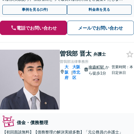
【初回面談無料】
事例を見る(1件)
料金表を見る
電話でお問い合わせ
メールでお問い合わせ
曽我部 晋太
弁護士
曽我部法律事務所
大
大阪
南森町駅
か
営業時間：本
阪
市北
|
日定休日
ら徒歩1分
府
区
借金・債務整理
【初回面談無料】【債務整理の解決実績多数】「元公務員の弁護士」