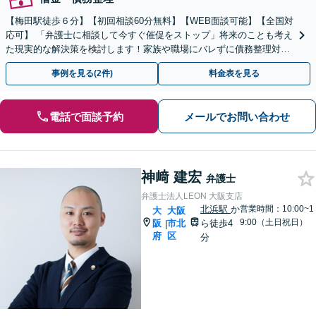
【梅田駅徒歩６分】【初回相談60分無料】【WEB面談可能】【全国対
応可】 「弁護士に相談して今すぐ催促をストップ」将来のことも考え
た現実的な解決策を検討します！家族や職場にバレずに債務整理対
応。破産などの相談も対応実績多数。
事例を見る(2件)
料金表を見る
電話で面談予約
メールでお問い合わせ
神﨑 建宏
弁護士
弁護士法人LEON 大阪支店
北浜駅
か
営業時間：10:00~1
大
大阪
9:00（土日祝日）
阪
市北
ら徒歩4
|
府
区
分