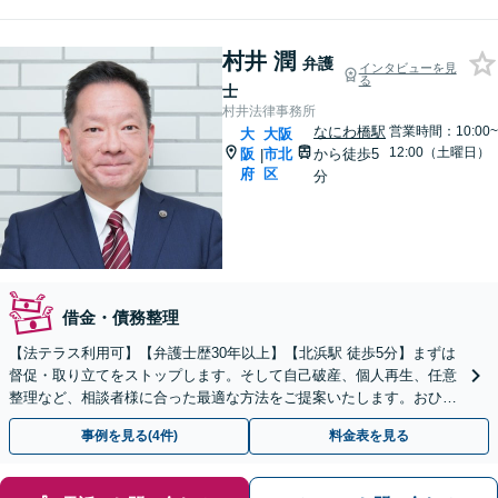
村井 潤
弁護
インタビューを見
る
士
村井法律事務所
なにわ橋駅
営業時間：10:00~
大
大阪
12:00（土曜日）
阪
市北
から徒歩5
|
府
区
分
借金・債務整理
【法テラス利用可】【弁護士歴30年以上】【北浜駅 徒歩5分】まずは
督促・取り立てをストップします。そして自己破産、個人再生、任意
整理など、相談者様に合った最適な方法をご提案いたします。おひと
りで悩まず、ぜひご相談ください。【法人破産も対応】
事例を見る(4件)
料金表を見る