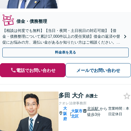
借金・債務整理
【相談は何度でも無料】【当日・夜間・土日祝日の対応可能】【借
金・債務整理について累計17,000件以上の受任実績】借金の返済や督
促にお悩みの方、過払い金があるか知りたい方はご相談ください。ベ
ストな解決策を提案いたします。
料金表を見る
電話でお問い合わせ
メールでお問い合わせ
多田 大介
弁護士
クオレ法律事務所
大
北浜駅
から
営業時間：本
大阪市
阪
|
日定休日
徒歩3分
北区
府