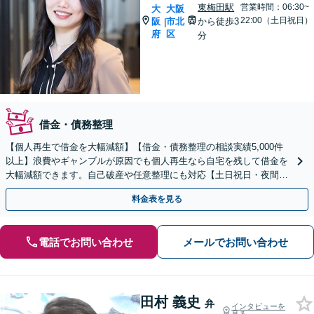
東梅田駅
営業時間：06:30~
大
大阪
22:00（土日祝日）
阪
市北
から徒歩3
|
府
区
分
借金・債務整理
【個人再生で借金を大幅減額】【借金・債務整理の相談実績5,000件
以上】浪費やギャンブルが原因でも個人再生なら自宅を残して借金を
大幅減額できます。自己破産や任意整理にも対応【土日祝日・夜間も
相談受付】【費用の分割払い可】初回相談料は0円
料金表を見る
電話でお問い合わせ
メールでお問い合わせ
田村 義史
弁
インタビューを