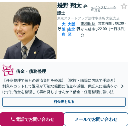
幾野 翔太
弁
インタビューを
見る
護士
東京スタートアップ法律事務所 大阪支店
東梅田駅
営業時間：06:30~
大
大阪
22:00（土日祝日）
阪
市北
から徒歩3
|
府
区
分
借金・債務整理
【任意整理で毎月の返済負担を軽減】【家族・職場に内緒で手続き】
利息をカットして返済が可能な範囲に借金を減額。保証人に迷惑をか
けずに借金を整理して再出発しませんか？借金・任意整理に強い法律
事務所【実績5,000件以上】【財産を残して借金整理】
料金表を見る
電話でお問い合わせ
メールでお問い合わせ