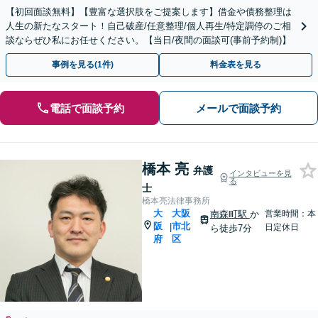
【初回面談無料】【豊富な選択肢をご提案します】借金や債務整理は
人生の新たなスタート！自己破産/任意整理/個人再生/特定調停のご相
談ならぜひ私にお任せください。【当日/夜間の面談可(事前予約制)】
事例を見る(1件)
料金表を見る
電話で面談予約
メールで面談予約
橋本 亮
弁護
インタビューを見
る
士
橋本亮法律事務所
大
大阪
南森町駅
か
営業時間：本
阪
市北
|
日定休日
ら徒歩7分
府
区