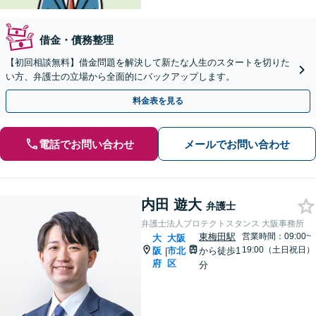
借金・債務整理
【初回相談無料】借金問題を解決して新たな人生のスタートを切りた
い方、弁護士の立場から全面的にバックアップします。
料金表を見る
電話でお問い合わせ
メールでお問い合わせ
内田 遊大
弁護士
弁護士法人プロテクトスタンス 大阪事務所
東梅田駅
営業時間：09:00~
大
大阪
19:00（土日祝日）
阪
市北
から徒歩1
|
府
区
分