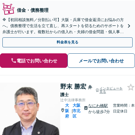
借金・債務整理
🔷【初回相談無料／分割払い可】大阪・兵庫で借金返済にお悩みの方
へ。債務整理で生活を立て直し、再スタートを切るためのサポートを
弁護士が行います。複数社からの借入れ・夫婦の借金問題・個人事業
主など、幅広いケースに対応【北浜駅４分】【秘密厳守】
料金表を見る
電話でお問い合わせ
メールでお問い合わせ
野末 勝宏
弁
インタビューを
見る
護士
辻中法律事務所
大
大阪
なにわ橋駅
営業時間：本
阪
市北
|
日定休日
から徒歩7分
府
区