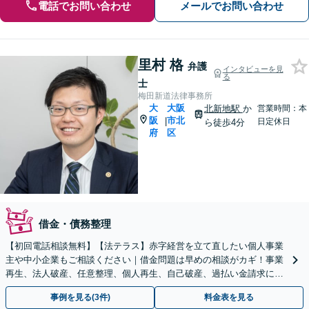
電話でお問い合わせ
メールでお問い合わせ
里村 格
弁護
インタビューを見
る
士
梅田新道法律事務所
大
大阪
北新地駅
か
営業時間：本
阪
市北
|
日定休日
ら徒歩4分
府
区
借金・債務整理
【初回電話相談無料】【法テラス】赤字経営を立て直したい個人事業
主や中小企業もご相談ください｜借金問題は早めの相談がカギ！事業
再生、法人破産、任意整理、個人再生、自己破産、過払い金請求にも
対応【Zooｍ相談可】【完全個室】【大阪天満宮駅すぐ】
事例を見る(3件)
料金表を見る