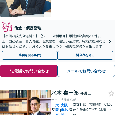
借金・債務整理
【初回相談完全無料！】【法テラス利用可】累計解決実績200件以
上！自己破産、個人再生、任意整理、過払い金請求、時効の援用など
はお任せください。お考えを尊重しつつ、確実な解決を目指します
【休日・夜間相談可】【北浜駅3分】【弁護士歴15年以上】
事例を見る(6件)
料金表を見る
電話でお問い合わせ
メールでお問い合わせ
水木 喜一郎
弁護士
サード法律事務所
南森町駅
営業時間：09:00~
大
大阪
20:00（土曜日）
阪
市北
から徒歩9
|
府
区
分