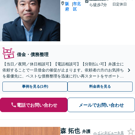
阪
市北
|
日定休日
ら徒歩7分
府
区
借金・債務整理
【当日／夜間／休日相談可】【電話相談可】【分割払い可】弁護士に
依頼することで一旦借金の催促が止まります。依頼者の方のお気持ち
を最優先に、ベストな債務整理を迅速に行い再スタートをサポート。
早ければ早いほど、打てる手の選択肢は増えます。
事例を見る(1件)
料金表を見る
電話でお問い合わせ
メールでお問い合わせ
森 拓也
弁護
インタビューを見