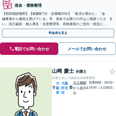
借金・債務整理
【初回相談無料】【南森町7分・淀屋橋10分】「返済が遅れた」「金
融業者から催促を受けている」等、借金でお困りの方はご相談くださ
い。自己破産・個人再生・任意整理等、依頼者様のご意向・状況に合
わせた解決策をご提案します。法人破産も承ります。
料金表を見る
電話でお問い合わせ
メールでお問い合わせ
山﨑 慶士
弁護士
弁護士法人川原総合法律事務所
大江橋駅
営業時間：09:00~
大
大阪
19:00（土日祝日）
阪
市北
から徒歩4
|
府
区
分