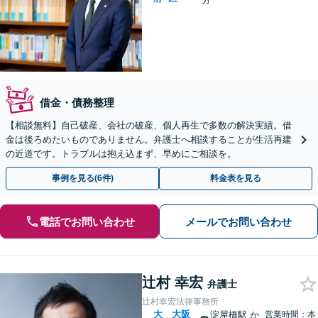
借金・債務整理
【相談無料】自己破産、会社の破産、個人再生で多数の解決実績。借
金は後ろめたいものでありません。弁護士へ相談することが生活再建
の近道です。トラブルは抱え込まず、早めにご相談を。
事例を見る(6件)
料金表を見る
電話でお問い合わせ
メールでお問い合わせ
辻村 幸宏
弁護士
辻村幸宏法律事務所
大
大阪
淀屋橋駅
か
営業時間：本