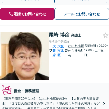
電話でお問い合わせ
メールでお問い合わせ
尾崎 博彦
弁護士
尾崎法律事務所
なにわ橋駅
営業時間：09:00~
大
大阪
19:00（土日祝
阪
市北
から徒歩5
|
府
区
日）
分
借金・債務整理
【事務所開設20年以上】【なにわ橋駅徒歩3分】【大阪の実力派弁護
士】「３度目の自己破産の申し立て」「親の残した借金の整理」など
の解決実績あり。依頼者にとって最良の解決方法をご提案いたします