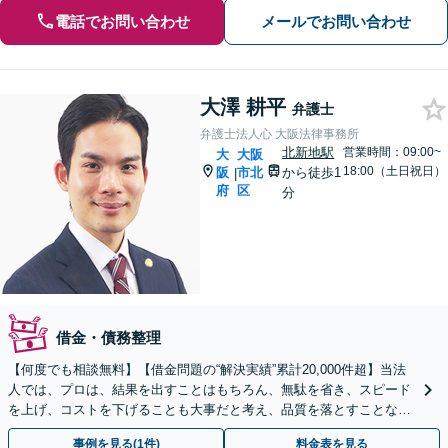
電話でお問い合わせ
メールでお問い合わせ
大澤 耕平
弁護士
弁護士法人心 大阪法律事務所
北新地駅
営業時間：09:00~
大
大阪
18:00（土日祝日）
阪
市北
から徒歩1
|
府
区
分
借金・債務整理
【何度でも相談無料】【借金問題の“解決実績”累計20,000件超】当法
人では、プロは、結果を出すことはもちろん、無駄を省き、スピード
を上げ、コストを下げることも大事だと考え、品質を落とすことな
く、費用を可能な限り安くすることにこだわります。
事例を見る(1件)
料金表を見る