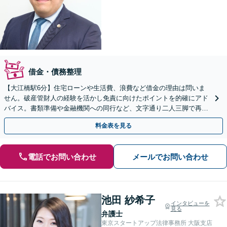
借金・債務整理
【大江橋駅6分】住宅ローンや生活費、浪費など借金の理由は問いま
せん。破産管財人の経験を活かし免責に向けたポイントを的確にアド
バイス。書類準備や金融機関への同行など、文字通り二人三脚で再出
発を後押しします【事前予約にて当日・休日・夜間面談可】
料金表を見る
電話でお問い合わせ
メールでお問い合わせ
池田 紗希子
インタビューを
見る
弁護士
東京スタートアップ法律事務所 大阪支店