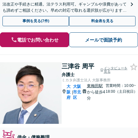
法改正や手続きに精通。法テラス利用可。ギャンブルや浪費があって
も諦めずご相談ください。早めの対応で取れる選択肢が広がります。
リーズナブルかつスピーディーに解決。法人も対応可能です
事例を見る(7件)
料金表を見る
電話でお問い合わせ
メールで面談予約
三津谷 周平
インタビューを
見る
弁護士
ミカタ弁護士法人 大阪事務所
東梅田駅
営業時間：10:00~
大
大阪
18:00（土日祝日）
阪
市北
から徒歩4
|
府
区
分
借金・債務整理