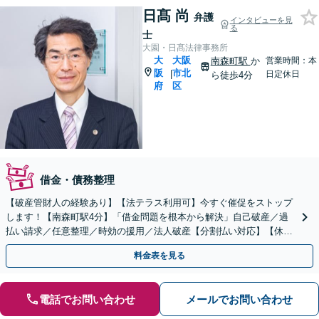
日髙 尚
弁護
インタビューを見
る
士
大園・日髙法律事務所
大
大阪
南森町駅
か
営業時間：本
阪
市北
|
日定休日
ら徒歩4分
府
区
借金・債務整理
【破産管財人の経験あり】【法テラス利用可】今すぐ催促をストップ
します！【南森町駅4分】「借金問題を根本から解決」自己破産／過
払い請求／任意整理／時効の援用／法人破産【分割払い対応】【休
日・夜間面談可】
料金表を見る
電話でお問い合わせ
メールでお問い合わせ