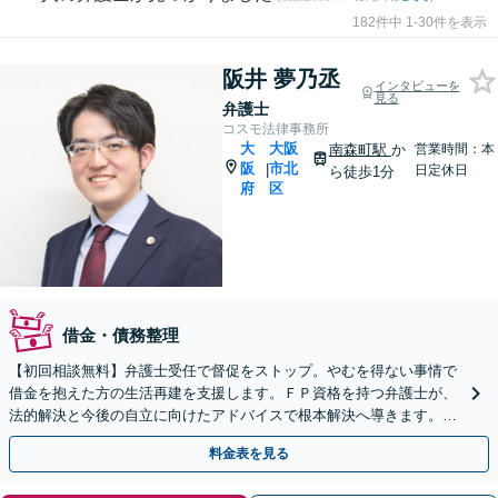
182件中 1-30件を表示
阪井 夢乃丞
インタビューを
見る
弁護士
コスモ法律事務所
大
大阪
南森町駅
か
営業時間：本
阪
市北
|
日定休日
ら徒歩1分
府
区
借金・債務整理
【初回相談無料】弁護士受任で督促をストップ。やむを得ない事情で
借金を抱えた方の生活再建を支援します。ＦＰ資格を持つ弁護士が、
法的解決と今後の自立に向けたアドバイスで根本解決へ導きます。
【南森町駅・大阪天満宮駅徒歩1分】
料金表を見る