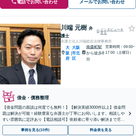
電話でお問い合わせ
メールでお問い合わせ
川端 元樹
弁
インタビューを
見る
護士
弁護士法人川端総合法律事務所
南森町駅
営業時間：09:00~
大
大阪
17:00（土曜日）
阪
市北
から徒歩8
|
府
区
分
借金・債務整理
【借金問題の面談は何度でも無料！】【解決実績3000件以上】借金問
題は解決が可能！経験豊富な弁護士が丁寧にお伺いします。相談しや
すい雰囲気に定評あり【電話相談可】依頼者に寄り添い解決まで尽
力。まずは勇気を出してご相談ください！分割払い対応可
事例を見る(10件)
料金表を見る