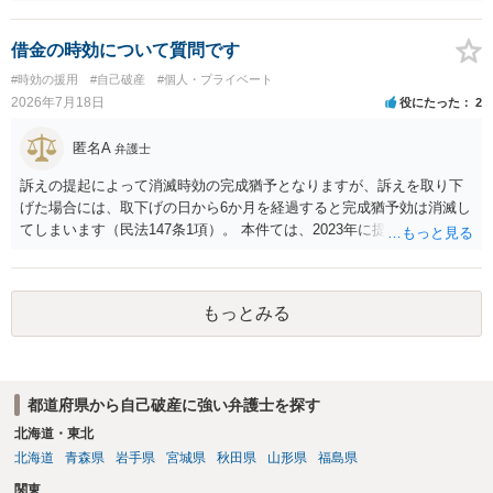
借金の時効について質問です
#時効の援用
#自己破産
#個人・プライベート
2026年7月18日
役にたった
2
匿名A
弁護士
訴えの提起によって消滅時効の完成猶予となりますが、訴えを取り下
げた場合には、取下げの日から6か月を経過すると完成猶予効は消滅し
てしまいます（民法147条1項）。 本件ては、2023年に提訴された債権
者については時効の更新はなされておらず、2026年5月に提訴された債
権者については取下げ日から6か月以内に再提訴しなければやはり時効
は更新しないことになります。ただし、消滅時効の起算点は、不払い
もっとみる
日ではなく期限の利益喪失日（通常は所定の分割の支払期日から1～2
か月程度経過しても支払いがなければ一括返済可能という契約になっ
ている）ですので、時効期間の経過が2027年1月であるとは限りません
（3月や4月といった可能性がある）。
都道府県から自己破産に強い弁護士を探す
北海道・東北
北海道
青森県
岩手県
宮城県
秋田県
山形県
福島県
関東