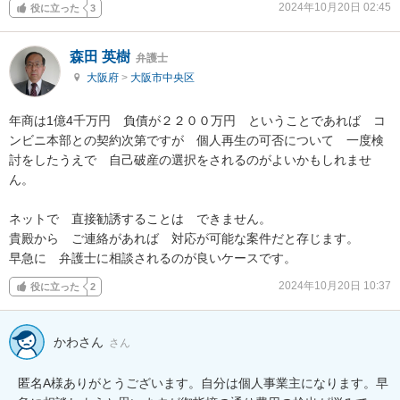
2024年10月20日 02:45
役に立った
3
森田 英樹
弁護士
大阪府
>
大阪市中央区
年商は1億4千万円　負債が２２００万円　ということであれば　コ
ンビニ本部との契約次第ですが　個人再生の可否について　一度検
討をしたうえで　自己破産の選択をされるのがよいかもしれませ
ん。

ネットで　直接勧誘することは　できません。

貴殿から　ご連絡があれば　対応が可能な案件だと存じます。

早急に　弁護士に相談されるのが良いケースです。
2024年10月20日 10:37
役に立った
2
かわさん
さん
匿名A様ありがとうございます。自分は個人事業主になります。早