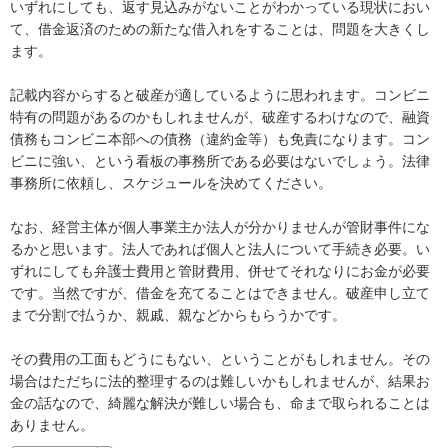
いずれにしても、返す見込みがないことがわかっている現状におい
て、借金返済のための新たな借入れをすることは、問題を大きくし
ます。

記載内容からすると破産が適しているように思われます。コンビニ
特有の問題があるのかもしれませんが、破産するわけなので、融資
債務もコンビニ本部への債務（違約金等）も免責になります。コン
ビニに強い、という看板の事務所である必要はないでしょう。法律
事務所に依頼し、スケジュールを決めてください。

なお、経営主体が個人事業主か法人が分かりませんが管財事件にな
るかと思います。法人であれば個人と法人について手続き必要。い
ずれにしても弁護士費用と管財費用、併せてそれなりにお金が必要
です。当然ですが、借金を充てることはできません。破産申し立て
まで分割で払うか、親戚、親などからもらうかです。

その費用の工面もどうにもない、ということがもしれません。その
場合はただちに法的整理するのは難しいかもしれませんが、結果お
金の話なので、綺麗な解決が難しい場合も、命まで取られることは
ありません。