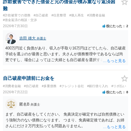
詐欺被害でできた借金と元の借金が積み重なり返済困
難
#詐欺被害での債務
#自己破産
#任意整理
#個人再生
#消費者金融
#借金返済の相談・交渉
2026年7月30日
役にたった
2
吉田 雄大
弁護士
400万円近く負債があり、収入が手取り16万円ほどでしたら、自己破産
手続を選ぶのが最善と思います。夫さんが債務整理中であるならば尚
更ですし、場合によってはご夫婦とも自己破産を選択する方法もある
と思います。
自己破産申請前にお金を
#消費者金融
#自己破産
#多重債務
#クレジット会社
#銀行借り入れ
#リボ払い
2026年7月22日
役にたった
8
匿名B
弁護士
まず、自己破産をしてください。 免責決定が確定すれば自然債務とい
う強制力のない債務になります。 つまり、免責確定後であれば、お姉
さんにだけ２万円支払っても問題ありません。