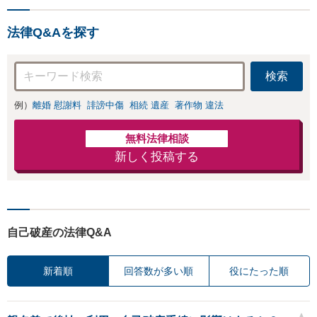
取り組んでおります。お困
りの方は、お気軽にご相談
法律Q&Aを探す
ください。
検索
例）
離婚 慰謝料
誹謗中傷
相続 遺産
著作物 違法
無料法律相談
新しく投稿する
自己破産の法律Q&A
新着順
回答数が多い順
役にたった順