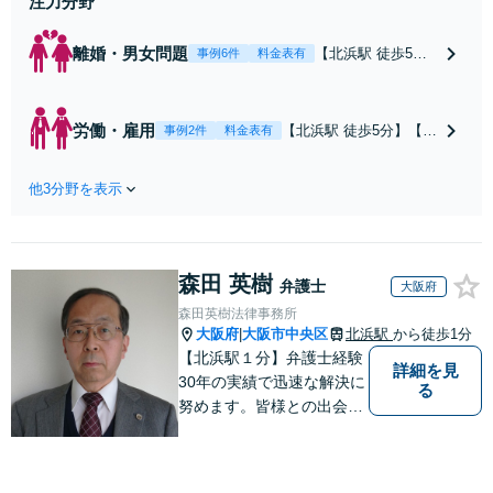
注力分野
離婚・男女問題
【北浜駅 徒歩5
事例6件
料金表有
分】【弁護士歴30
年以上】【女性ス
タッフ在籍】離婚
労働・雇用
【北浜駅 徒歩5分】【弁
事例2件
料金表有
から男女問題ま
護士歴30年以上】【労
で、あらゆるご相
使双方の対応実績が豊
談に対応しており
他3分野を表示
富】相手側の出方を考
ます。丁寧にお話
慮し、見通しを正確に
を伺い最善の結果
立てます。有利な結果
を得るお手伝いを
を得るための最善策を
いたしますので、
森田 英樹
お伝えし、丁寧にサポ
弁護士
大阪府
お気軽にお問い合
ートいたしますので、
森田英樹法律事務所
わせください。
お気軽にお問い合わせ
大阪府
大阪市中央区
北浜駅
から徒歩1分
|
【法テラス利用
ください。【休日・夜
【北浜駅１分】弁護士経験
可】
詳細を見
間面談可】
30年の実績で迅速な解決に
る
努めます。皆様との出会い
に感謝し、皆様に寄り添い
ながらスピーディに問題解
決をさせていただけるよう