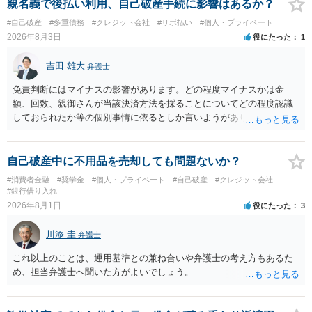
親名義で後払い利用、自己破産手続に影響はあるか？
#自己破産
#多重債務
#クレジット会社
#リボ払い
#個人・プライベート
2026年8月3日
役にたった
1
吉田 雄大
弁護士
免責判断にはマイナスの影響があります。どの程度マイナスかは金
額、回数、親御さんが当該決済方法を採ることについてどの程度認識
しておられたか等の個別事情に依るとしか言いようがありません。 と
もあれ、依頼しておられる弁護士さんに直ちに具体的状況をお伝えに
なって相談し、善後策を考えることをお勧めします。
自己破産中に不用品を売却しても問題ないか？
#消費者金融
#奨学金
#個人・プライベート
#自己破産
#クレジット会社
#銀行借り入れ
2026年8月1日
役にたった
3
川添 圭
弁護士
これ以上のことは、運用基準との兼ね合いや弁護士の考え方もあるた
め、担当弁護士へ聞いた方がよいでしょう。