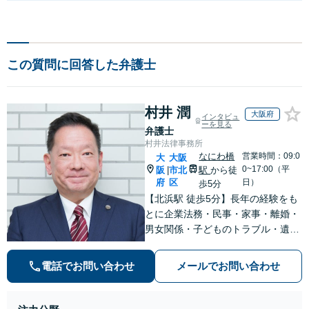
この質問に回答した弁護士
村井 潤
大阪府
インタビュ
ーを見る
弁護士
村井法律事務所
なにわ橋
営業時間：09:0
大
大阪
0~17:00（平
阪
市北
駅
から徒
|
府
区
日）
歩5分
【北浜駅 徒歩5分】長年の経験をも
とに企業法務・民事・家事・離婚・
男女関係・子どものトラブル・遺産
分割・労働・クレサラ（法テラス利
用可）まで幅広く対応可能。納得の
電話でお問い合わせ
メールでお問い合わせ
いく解決への第一歩を踏み出せるよ
う丁寧にサポートします。【WEB面
談可】