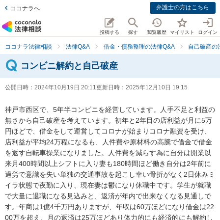
弁護士の方はこちら
ココナラへ
投稿する
探す
閲覧履歴
マイリスト
ログイン
ココナラ法律相談
法律Q&A
借金・債務整理の法律Q&A
自己破産の
コンビニ解約と自己破産
公開日時：
2024年10月19日 20:11
更新日時：
2025年12月10日 19:15
神戸市西区で、5年半コンビニを経営しています。人手不足と利益の
無さから自己破産を考えています。初年と2年目の店利益が月に5万
円ほどで、借金をして運営してコロナが始まりコロナ融資を受け、
店利益が平均24万程になるも、人件費や原材料の高騰で借金で借金
を返す自転車操業になりました。人件費を減らす為に自分は開業以
来月400時間以上シフトに入り妻も180時間ほど働き自分は2年前に
過労で意識を失い単独の交通事故を起こし幸い骨折がなく2日休みミ
イラ状態で夜勤に入り、現在妻は鬱になり休職中です。学生が就職
で大量に退職になる見込みと、返済が年内で出来なくなる見通しで
す。年商は1億4千万円ありますが、年収は60万ほどになり借金は22
00万を超え、月の返済は25万ほどあり体力的にも経済的にも解約し