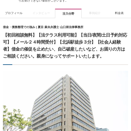
りお受けできない場合がございます。
プロフィール
インタビュー
事例紹介
料金表
注力分野
借金・債務整理での強み | 夏目 麻央弁護士 山口崇法律事務所
【初回相談無料】【法テラス利用可能】【当日/夜間/土日予約対応
可】【メール２４時間受付】【北浜駅徒歩３分】【社会人経験
者】借金の催促を止めたい、自己破産したいなど、お困りの方は
ご相談ください。親身になってサポートいたします。