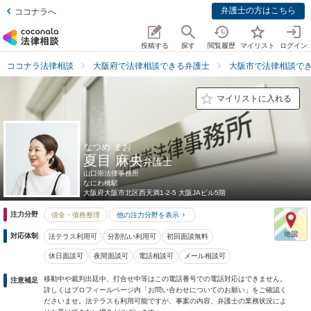
弁護士の方はこちら
ココナラへ
投稿する
探す
閲覧履歴
マイリスト
ログイン
ココナラ法律相談
大阪府で法律相談できる弁護士
大阪市で法律相談で
マイリストに入れる
なつめ まお
夏目 麻央
弁護士
山口崇法律事務所
なにわ橋駅
大阪府
大阪市北区西天満1-2-5 大阪JAビル5階
注力分野
借金・債務整理
他の注力分野を表示
対応体制
法テラス利用可
分割払い利用可
初回面談無料
休日面談可
夜間面談可
電話相談可
メール相談可
移動中や裁判出廷中、打合せ中等はこの電話番号での電話対応はできません。
注意補足
詳しくはプロフィールページ内「お問い合わせについてのお願い」をご確認く
ださいませ。法テラスも利用可能ですが、事案の内容、弁護士の業務状況によ