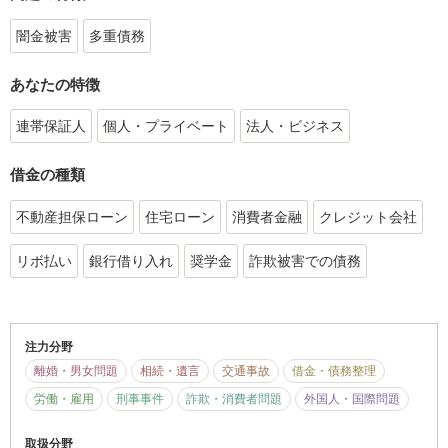
闇金被害
多重債務
あなたの特徴
連帯保証人
個人・プライベート
法人・ビジネス
借金の種類
不動産担保ローン
住宅ローン
消費者金融
クレジット会社
リボ払い
銀行借り入れ
奨学金
詐欺被害での債務
注力分野
離婚・男女問題
相続・遺言
交通事故
借金・債務整理
労働・雇用
刑事事件
詐欺・消費者問題
外国人・国際問題
取扱分野