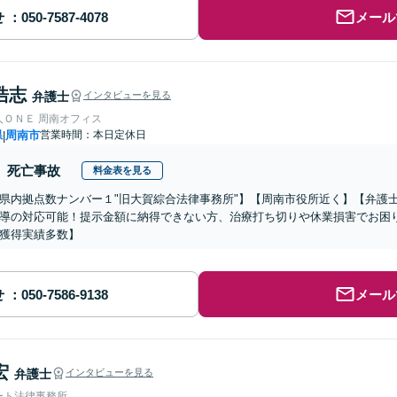
せ
メール
浩志
弁護士
インタビューを見る
人ＯＮＥ 周南オフィス
県
周南市
営業時間：本日定休日
|
死亡事故
料金表を見る
県内拠点数ナンバー１"旧大賀綜合法律事務所"】【周南市役所近く】【弁護
導の対応可能！提示金額に納得できない方、治療打ち切りや休業損害でお困
獲得実績多数】
せ
メール
宏
弁護士
インタビューを見る
ート法律事務所