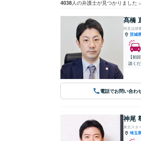
4038
人の弁護士が見つかりました
髙橋 
阿見法律
茨城
【初回
談くだ
電話でお問い合わ
神尾 
東京スタ
埼玉