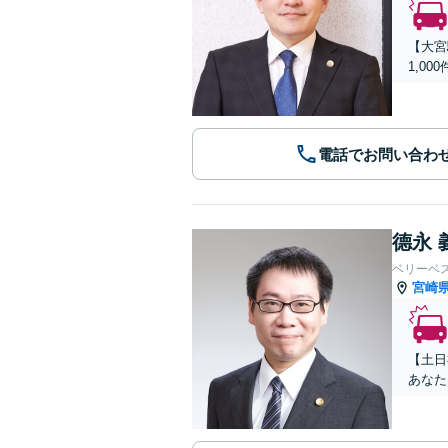
【大宮
1,0
電話でお問い合わ
德永 
ベリーベ
宮崎
【土日
あなた