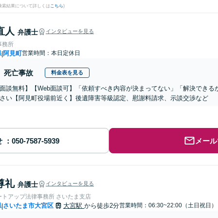
(検索結果について詳しくは
こちら
)
直人
弁護士
インタビューを見る
事務所
県
阿見町
営業時間：本日定休日
|
死亡事故
料金表を見る
面談無料】【Web面談可】「依頼すべき内容が決まってない」「解決できる
さい【阿見町役場前近く】後遺障害等級認定、慰謝料請求、示談交渉など
せ
メール
尊礼
弁護士
インタビューを見る
ートアップ法律事務所 さいたま支店
県
さいたま市大宮区
大宮駅
から徒歩2分
営業時間：06:30~22:00（土日祝日）
|