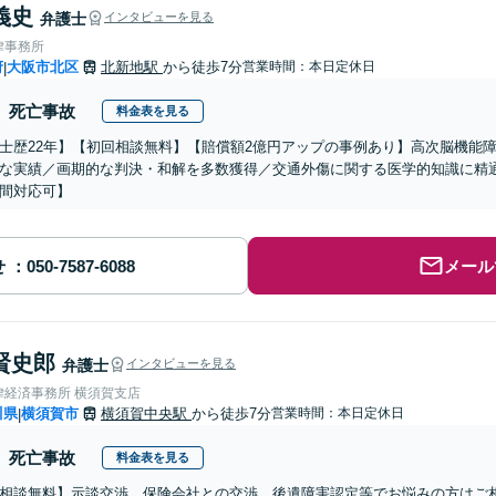
義史
弁護士
インタビューを見る
律事務所
府
大阪市北区
北新地駅
から徒歩7分
営業時間：本日定休日
|
死亡事故
料金表を見る
士歴22年】【初回相談無料】【賠償額2億円アップの事例あり】高次脳機能
な実績／画期的な判決・和解を多数獲得／交通外傷に関する医学的知識に精
間対応可】
せ
メール
賢史郎
弁護士
インタビューを見る
律経済事務所 横須賀支店
川県
横須賀市
横須賀中央駅
から徒歩7分
営業時間：本日定休日
|
死亡事故
料金表を見る
相談無料】示談交渉、保険会社との交渉、後遺障害認定等でお悩みの方はご相