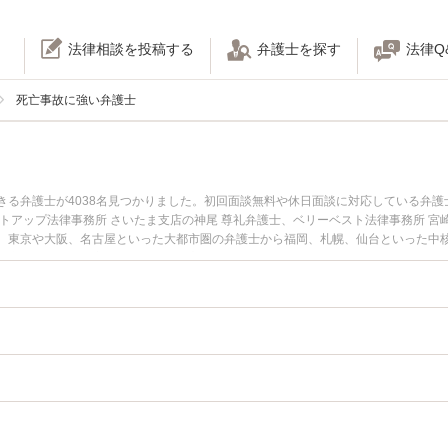
法律相談を投稿する
弁護士を探す
法律Q
死亡事故に強い弁護士
きる弁護士が4038名見つかりました。初回面談無料や休日面談に対応している弁
トアップ法律事務所 さいたま支店の神尾 尊礼弁護士、ベリーベスト法律事務所 宮
。東京や大阪、名古屋といった大都市圏の弁護士から福岡、札幌、仙台といった中
東京都内で土日や夜間に発生した死亡事故のトラブルを今すぐに弁護士に相談した
事故の問題を法律相談できる名古屋市内の弁護士に相談予約したい』などでお困り