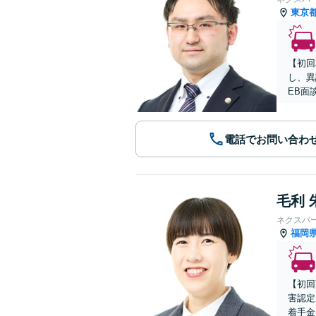
東京
【初回
し、異
EB面
電話でお問い合わ
毛利 
ネクスパ
福岡
【初回
害認定
着手金