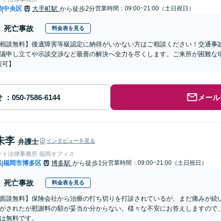
都
中央区
大手町駅
から徒歩2分
営業時間：09:00~21:00（土日祝日）
|
死亡事故
料金表を見る
相談無料】後遺障害等級認定に納得がいかない方はご相談ください！交通事
議申し立てや示談交渉など最善の解決へ全力を尽くします。ご来所が困難な
談可】
せ
メール
朱李
弁護士
インタビューを見る
ート法律事務所 福岡オフィス
県
福岡市博多区
博多駅
から徒歩1分
営業時間：09:00~21:00（土日祝日）
|
死亡事故
料金表を見る
面談無料】保険会社から治療の打ち切りを打診されているが、まだ痛みが続
がされたが慰謝料の額が妥当か分からない。様々な不安にお答えしますので
は無料です。