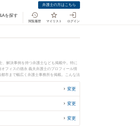
弁護士の方はこちら
&Aを探す
閲覧履歴
マイリスト
ログイン
護士、解決事例を持つ弁護士なども掲載中。特に
崎オフィスの德永 義夫弁護士のプロフィール情
核都市まで幅広く弁護士事務所を掲載。こんな法
い』『死亡事故のトラブル解決の実績豊富な大阪
の相談者さんにおすすめです。
変更
変更
変更