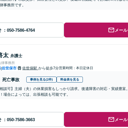
律事務所です。
せ
メール
将太
弁護士
法律事務所
県
佐世保市
佐世保駅
から徒歩7分
営業時間：本日定休日
|
死亡事故
事例を見る(2件)
料金表を見る
相談可】主婦（夫）の休業損害もしっかり請求。後遺障害の対応・実績豊富
！場合によっては、出張相談も可能です。
せ
メール