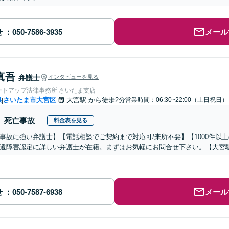
せ
メール
真吾
弁護士
インタビューを見る
ートアップ法律事務所 さいたま支店
県
さいたま市大宮区
大宮駅
から徒歩2分
営業時間：06:30~22:00（土日祝日）
|
死亡事故
料金表を見る
事故に強い弁護士】【電話相談でご契約まで対応可/来所不要】【1000件以
遺障害認定に詳しい弁護士が在籍。まずはお気軽にお問合せ下さい。【大宮
せ
メール