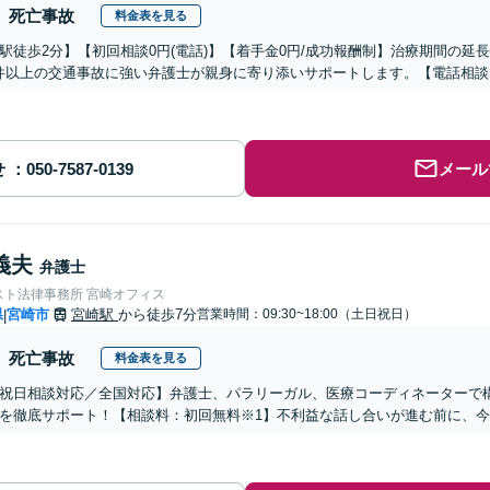
死亡事故
料金表を見る
駅徒歩2分】【初回相談0円(電話)】【着手金0円/成功報酬制】治療期間の
00件以上の交通事故に強い弁護士が親身に寄り添いサポートします。【電話相
せ
メール
義夫
弁護士
スト法律事務所 宮崎オフィス
県
宮崎市
宮崎駅
から徒歩7分
営業時間：09:30~18:00（土日祝日）
|
死亡事故
料金表を見る
祝日相談対応／全国対応】弁護士、パラリーガル、医療コーディネーターで
を徹底サポート！【相談料：初回無料※1】不利益な話し合いが進む前に、