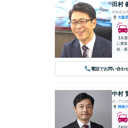
田村 
新穂高法
大阪
【弁護
に豊富
祝・夜
電話でお問い合わ
中村 
虎ノ門法
神奈
【初回