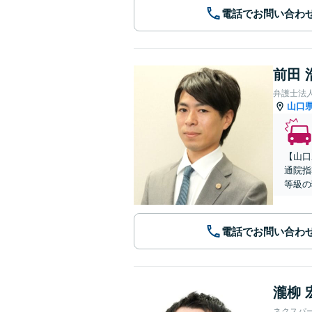
電話でお問い合わ
前田 
弁護士法
山口
【山口
通院指
等級の
電話でお問い合わ
瀧柳 
ネクスパ