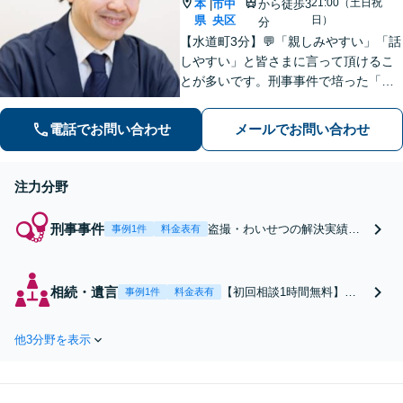
21:00（土日祝
本
市中
から徒歩3
|
県
央区
日）
分
【水道町3分】💬「親しみやすい」「話
しやすい」と皆さまに言って頂けるこ
とが多いです。刑事事件で培った「交
渉力」を活かし様々な悩みの解決を図
れるのが最大の強み◎【刑事事件／警
電話でお問い合わせ
メールでお問い合わせ
察に呼び出されている方▶︎電話相談0
円】【相続／借金／人身事故▶︎相談0
円】
注力分野
刑事事件
盗撮・わいせつの解決実績多
事例1件
料金表有
数◎暴行や窃盗なども幅広く
対応。☎️警察に呼び出されて
いる方▶︎電話相談0円！スピー
相続・遺言
【初回相談1時間無料】遺
事例1件
料金表有
ド勝負の刑事事件、不利にな
産分割協議・調停／遺留分
る前にご相談を！冤罪の弁護
侵害額請求／相続放棄な
経験あり。更生のサポートも
他3分野を表示
ど、相続トラブルに幅広く
お任せ【事務所の相談年間200
対応します。事務所の相談
件以上】【土日祝対応】
年間約100件あり、解決実
績豊富です。相続財産・相