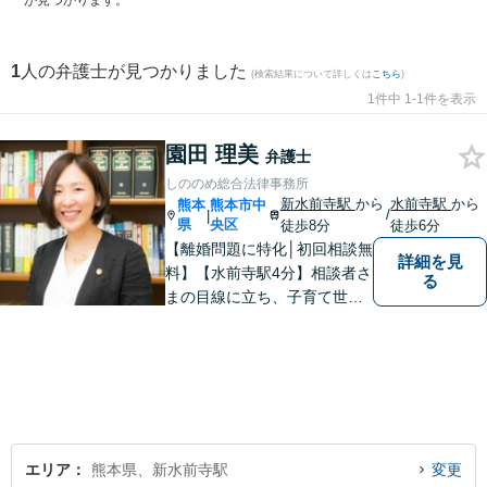
が見つかります。
1
人の弁護士が見つかりました
(検索結果について詳しくは
こちら
)
1件中 1-1件を表示
園田 理美
弁護士
しののめ総合法律事務所
新水前寺駅
から
水前寺駅
から
熊本
熊本市中
/
|
県
央区
徒歩8分
徒歩6分
【離婚問題に特化│初回相談無
詳細を見
料】【水前寺駅4分】相談者さ
る
まの目線に立ち、子育て世代
の離婚から熟年離婚まで、幅
広くサポートします【弁護士2
名体制可】話しやすい雰囲気
を大切にし、じっくりお話を
伺ったうえで最適な解決策を
ご提案します【完全個室】
エリア
熊本県、新水前寺駅
変更