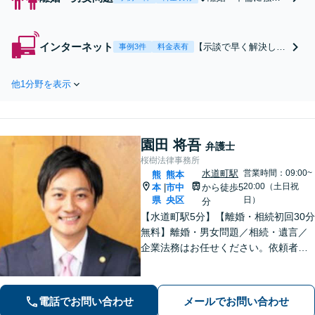
弁護士◆【早く解決
したい】【責任を取
らせたい】【減額し
インターネット
【示談で早く解決した
事例3件
料金表有
たい】【内密に解決
い】【賠償金を抑えた
したい】
い】【開示請求に納得
他1分野を表示
できない】【加害者に
賠償請求したい】
園田 将吾
弁護士
桜樹法律事務所
水道町駅
営業時間：09:00~
熊
熊本
20:00（土日祝
本
市中
から徒歩5
|
県
央区
日）
分
【水道町駅5分】【離婚・相続初回30分
無料】離婚・男女問題／相続・遺言／
企業法務はお任せください。依頼者さ
まと丁寧に向き合い、ご意向を最優先
にした解決を目指します【法テラス利
用可】【休日・夜間対応可】
電話でお問い合わせ
メールでお問い合わせ