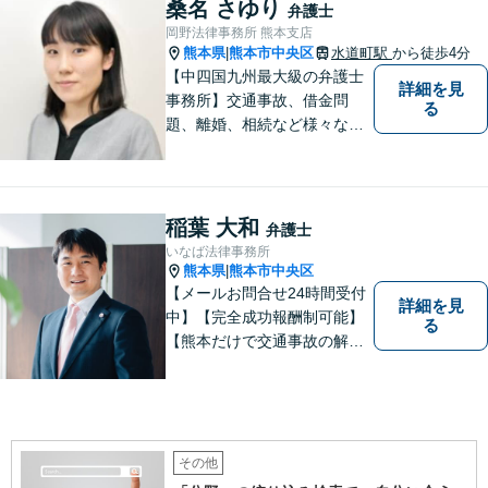
い！
桑名 さゆり
弁護士
岡野法律事務所 熊本支店
熊本県
熊本市中央区
水道町駅
から徒歩4分
|
【中四国九州最大級の弁護士
詳細を見
事務所】交通事故、借金問
る
題、離婚、相続など様々な問
題について、「何度でも無
料」の相談を行っています！
まずはお気軽にご相談くださ
い！
稲葉 大和
弁護士
いなば法律事務所
熊本県
熊本市中央区
|
【メールお問合せ24時間受付
詳細を見
中】【完全成功報酬制可能】
る
【熊本だけで交通事故の解決
実績７５０件以上】【全国交
通事故弁護団の創設メンバ
ー】交通事故の経験豊富。事
務所ＨＰで解決例を更新中→h
ttps://www.5225bengoshi.co
その他
m/