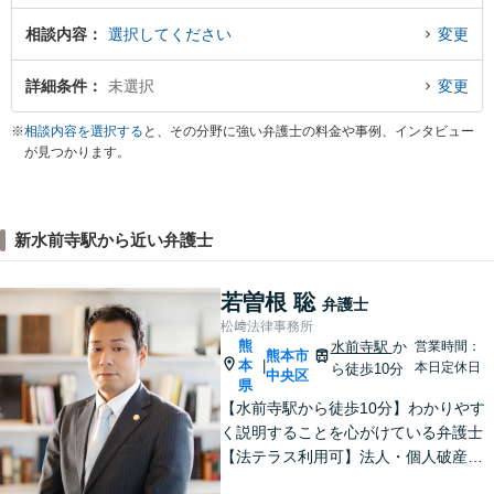
相談内容
選択してください
変更
詳細条件
未選択
変更
※
相談内容を選択する
と、その分野に強い弁護士の料金や事例、インタビュー
が見つかります。
新水前寺駅から近い弁護士
若曽根 聡
弁護士
松﨑法律事務所
熊
水前寺駅
か
営業時間：
熊本市
本
|
本日定休日
ら徒歩10分
中央区
県
【水前寺駅から徒歩10分】わかりやす
く説明することを心がけている弁護士
【法テラス利用可】法人・個人破産申
立、遺言・相続、離婚・男女問題・刑