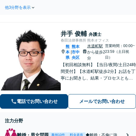
積豊富な弁護士がスピード対
続財産・相続人の調査から
応。粘り強い示談交渉＆スム
他3分野を表示
お任せください。遺産分割
ーズな身柄解放に向け尽力
協議をサポート&アドバイ
【事務所の相談年間200件以
ス。揉めない相続・後悔の
上】
ない解決に定評【事務所と
井手 俊輔
して相談年間約100件】
弁護士
春田法律事務所 熊本オフィス
水道町駅
営業時間：00:00~
熊
熊本
23:59（土日祝
本
市中
から徒歩2
|
県
央区
日）
分
【初回相談無料】【当日/夜間/土日24時
間受付】【水道町駅徒歩2分】お話を丁
寧にお聞きし、結果・プロセスともに
ご満足していただけるサービスを提供
いたします。
電話でお問い合わせ
メールでお問い合わせ
注力分野
離婚・男女問題
◆離婚・不倫に強い
事例10件
料金表有