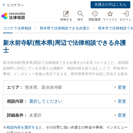
弁護士の方はこちら
ココナラへ
投稿する
探す
閲覧履歴
マイリスト
ログイン
ココナラ法律相談
熊本県で法律相談できる弁護士
熊本市で法律相談で
新水前寺駅(熊本県)周辺で法律相談できる弁護
士
新水前寺駅(熊本県)周辺で法律相談できる弁護士が1名見つかりました。初回面
談無料に対応している弁護士も掲載中。相談内容を絞り込むことで、料金表や
事例、インタビュー有無が表示できます。熊本県熊本市中央区に所在する新水
前寺駅は阿蘇高原線、熊本市電Ａ系統、熊本市電Ｂ系統が利用可能なターミナ
ル駅です。多くの弁護士から探したいときはお近くや同一路線のより大きな駅
エリア
熊本県、新水前寺駅
変更
も追加選択して探すと良いでしょう。特にしののめ総合法律事務所の園田 理美
弁護士のプロフィール情報や弁護士費用、強みなどが注目されています。『顧
相談内容
選択してください
変更
問弁護士契約のトラブルを勤務先から通いやすい新水前寺駅周辺に事務所を構
える弁護士に面談予約したい』『顧問弁護士契約のトラブル解決の実績豊富な
新水前寺駅近くの弁護士を検索したい』『初回無料で顧問弁護士契約を法律相
詳細条件
未選択
変更
談できる新水前寺駅付近の弁護士に面談予約したい』などでお困りの相談者さ
んにおすすめです。
※
相談内容を選択する
と、その分野に強い弁護士の料金や事例、インタビュー