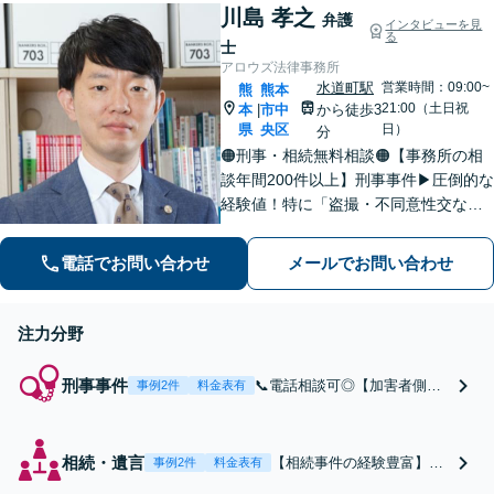
川島 孝之
続人調査も多数経験あり。
弁護
インタビューを見
る
遺言書の作成もお任せくだ
士
さい【水道町3分】
アロウズ法律事務所
水道町駅
営業時間：09:00~
熊
熊本
21:00（土日祝
本
市中
から徒歩3
|
県
央区
日）
分
🟠刑事・相続無料相談🟠【事務所の相
談年間200件以上】刑事事件▶︎圧倒的な
経験値！特に「盗撮・不同意性交など
性犯罪」の実績多数！相続▶︎「国税
局・証券会社」勤務で培った税の知識
電話でお問い合わせ
メールでお問い合わせ
を生かし、依頼者に寄り添った強いパ
ートナーになります【税理士資格あ
り】
注力分野
刑事事件
📞電話相談可◎【加害者側に
事例2件
料金表有
注力】盗撮・不同意性交など
性犯罪の実績多数！熊本県内
で逮捕された、警察から呼び
相続・遺言
【相続事件の経験豊富】
事例2件
料金表有
出されたらすぐお電話を！実
【初回相談1時間無料】相