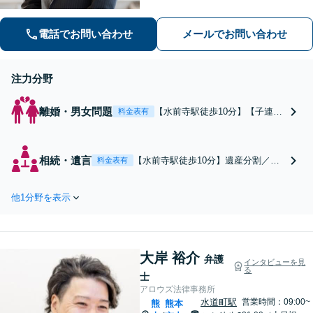
事事件などに力を入れています。迅速
対応でスムーズに解決できるよう尽力
電話でお問い合わせ
メールでお問い合わせ
します。
注力分野
離婚・男女問題
【水前寺駅徒歩10分】【子連れ
料金表有
相談可】離婚調停／養育費／親
権／財産分与／不貞の慰謝料請
求など、離婚に関する問題はお
相続・遺言
【水前寺駅徒歩10分】遺産分割／遺
料金表有
早めにご相談ください。依頼者
留分侵害請求／相続放棄／公正証書
さまのご負担を軽減できるよ
遺言の作成など、相続に関するお困
う、最善の解決方法をご提案し
他1分野を表示
りごとに対し法的観点から解決を目
ます【休日・夜間予約相談可】
指します。株式や不動産が絡む複雑
な相続もお気軽にご相談ください。
【休日・夜間予約相談可】
大岸 裕介
弁護
インタビューを見
る
士
アロウズ法律事務所
水道町駅
営業時間：09:00~
熊
熊本