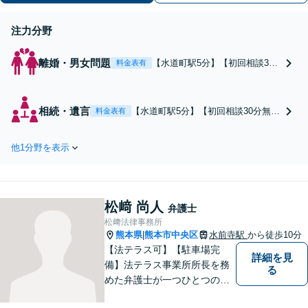
注力分野
離婚・男女問題
【水道町駅5分】【初回相談30
料金表有
分無料】離婚協議・調停／不貞
の慰謝料請求／親権など、離婚
問題はお任せください。できる
相続・遺言
【水道町駅5分】【初回相談30分無
料金表有
限り依頼者さまのご意向に寄り
料】遺産分割協議・調停・訴訟／遺
添った解決を目指し、粘り強く
言書作成／相続放棄など、相続問題
交渉いたします【法テラス利用
他1分野を表示
はお任せください。すでに揉めてし
可】リーズナブルな料金プラン
まったトラブルも、スムーズな解決
あり
へ向けて尽力します【相談実績3万件
の事務所】【休日・夜間対応可】
松﨑 尚人
弁護士
松﨑法律事務所
熊本県
熊本市中央区
水前寺駅
から徒歩10分
|
【法テラス可】【駐車場完
詳細を見
備】法テラス事業所所長を務
る
めた弁護士が一つひとつのお
悩みを解決！時代の変化に対