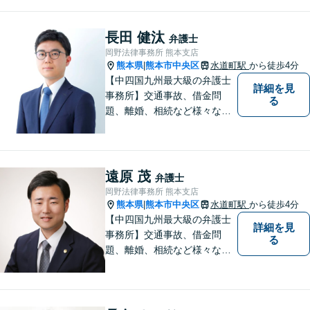
応しながら、依頼者様の公
正・公平な権利を守ります。
【水前寺競技場近く】
長田 健汰
弁護士
岡野法律事務所 熊本支店
熊本県
熊本市中央区
水道町駅
から徒歩4分
|
【中四国九州最大級の弁護士
詳細を見
事務所】交通事故、借金問
る
題、離婚、相続など様々な問
題について、「何度でも無
料」の相談を行っています！
まずはお気軽にご相談くださ
い！
遠原 茂
弁護士
岡野法律事務所 熊本支店
熊本県
熊本市中央区
水道町駅
から徒歩4分
|
【中四国九州最大級の弁護士
詳細を見
事務所】交通事故、借金問
る
題、離婚、相続など様々な問
題について、「何度でも無
料」の相談を行っています！
まずはお気軽にご相談くださ