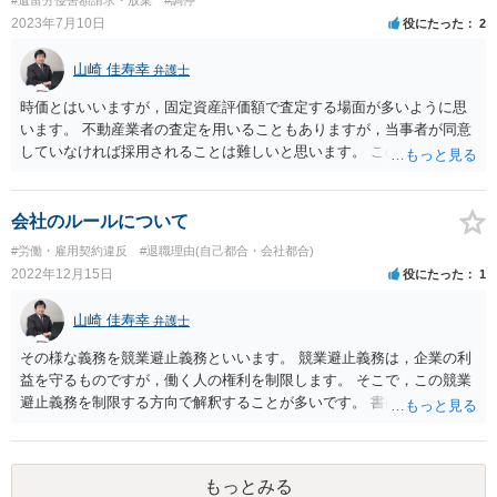
#遺留分侵害額請求・放棄
#調停
2023年7月10日
役にたった
2
山崎 佳寿幸
弁護士
時価とはいいますが，固定資産評価額で査定する場面が多いように思
います。 不動産業者の査定を用いることもありますが，当事者が同意
していなければ採用されることは難しいと思います。 この点で，相手
が買い取り価格で同意すれば採用されると思います。 なお，不動産鑑
定士による鑑定というのもあります。
会社のルールについて
#労働・雇用契約違反
#退職理由(自己都合・会社都合)
2022年12月15日
役にたった
1
山崎 佳寿幸
弁護士
その様な義務を競業避止義務といいます。 競業避止義務は，企業の利
益を守るものですが，働く人の権利を制限します。 そこで，この競業
避止義務を制限する方向で解釈することが多いです。 書面にされてい
ないのであれば，気にする必要は少ないように思えます。
もっとみる