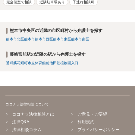
完全個室で相談
近隣駐車場あり
子連れ相談可
熊本市中央区の近隣の市区町村から弁護士を探す
熊本市北区
熊本市
熊本市西区
熊本市東区
熊本市南区
藤崎宮前駅の近隣の駅から弁護士を探す
通町筋
花畑町
市立体育館前
池田
動植物園入口
ココナラ法律相談について
ココナラ法律相談とは
ご意見・ご要望
法律Q&A
利用規約
法律相談コラム
プライバシーポリシー