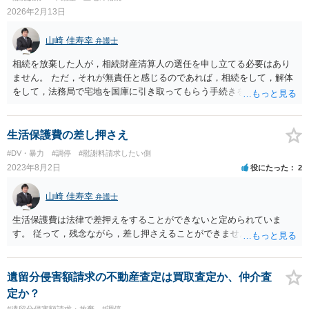
2026年2月13日
山崎 佳寿幸
弁護士
相続を放棄した人が，相続財産清算人の選任を申し立てる必要はあり
ません。 ただ，それが無責任と感じるのであれば，相続をして，解体
をして，法務局で宅地を国庫に引き取ってもらう手続きをとることが
できます。ただ，この国庫に引き取ってもらうについては，費用を法
務局に納める必要があります。
生活保護費の差し押さえ
#DV・暴力
#調停
#慰謝料請求したい側
2023年8月2日
役にたった
2
山崎 佳寿幸
弁護士
生活保護費は法律で差押えをすることができないと定められていま
す。 従って，残念ながら，差し押さえることができません。
遺留分侵害額請求の不動産査定は買取査定か、仲介査
定か？