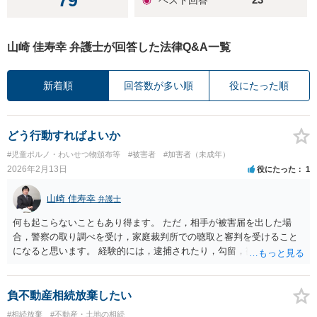
79
山崎 佳寿幸 弁護士が回答した法律Q&A一覧
新着順
回答数が多い順
役にたった順
どう行動すればよいか
#児童ポルノ・わいせつ物頒布等
#被害者
#加害者（未成年）
2026年2月13日
役にたった
1
山崎 佳寿幸
弁護士
何も起こらないこともあり得ます。 ただ，相手が被害届を出した場
合，警察の取り調べを受け，家庭裁判所での聴取と審判を受けること
になると思います。 経験的には，逮捕されたり，勾留，観護措置派と
られにくく，保護観察になると思いますが，そうならない危険性もあ
ります。
負不動産相続放棄したい
#相続放棄
#不動産・土地の相続