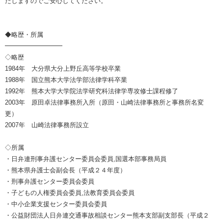
たしますのでご安心してください。
◆略歴・所属
━━━━━━━━━
◇略歴
1984年 大分県大分上野丘高等学校卒業
1988年 国立熊本大学法学部法律学科卒業
1992年 熊本大学大学院法学研究科法律学専攻修士課程修了
2003年 原田卓法律事務所入所（原田・山崎法律事務所と事務所名変
更）
2007年 山崎法律事務所設立
◇所属
・日弁連刑事弁護センター委員会委員,国選本部事務局員
・熊本県弁護士会副会長（平成２４年度）
・刑事弁護センター委員会委員
・子どもの人権委員会委員,法教育委員会委員
・中小企業支援センター委員会委員
・公益財団法人日弁連交通事故相談センター熊本支部副支部長（平成２