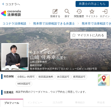
弁護士の方はこちら
ココナラへ
投稿する
探す
閲覧履歴
マイリスト
ログイン
ココナラ法律相談
熊本県で法律相談できる弁護士
熊本市で法律相談で
マイリストに入れる
やまさき かずゆき
山崎 佳寿幸
弁護士
山崎法律事務所
藤崎宮前駅
熊本県
熊本市中央区坪井2丁目2-42 ニュー広町ビル2階3号室
対応体制
分割払い利用可
初回面談無料
休日面談可
夜間面談可
WEB面談可
相談予約用のフリーダイヤル，ウエブ予約をご用意しています。
注意補足
インタビュー
注力分野
事例紹介
料金表
プロフィール