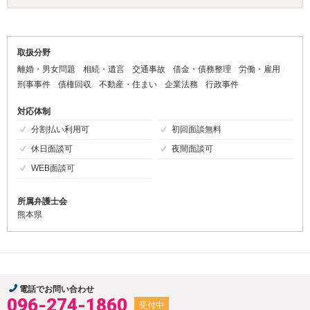
取扱分野
離婚・男女問題
相続・遺言
交通事故
借金・債務整理
労働・雇用
刑事事件
債権回収
不動産・住まい
企業法務
行政事件
対応体制
分割払い利用可
初回面談無料
休日面談可
夜間面談可
WEB面談可
所属弁護士会
熊本県
電話でお問い合わせ
096-274-1860
受付中