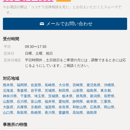
※お電話の際は「ココナラ法律相談を見た」とお伝えいただくとスムーズで
す。
メールでお問い合わせ
受付時間
平日
09:30〜17:30
定休日
日曜、土曜、祝日
定休日補足
平日時間外，土日祝日をご希望の方には，調整できるときには応
じるようにしています。ご相談ください。
対応地域
熊本県
福岡県
佐賀県
長崎県
大分県
宮崎県
鹿児島県
沖縄県
北海道
青森県
岩手県
宮城県
秋田県
山形県
福島県
東京都
神奈川県
千葉県
埼玉県
茨城県
栃木県
群馬県
新潟県
長野県
山梨県
石川県
富山県
福井県
愛知県
静岡県
岐阜県
三重県
大阪府
兵庫県
京都府
滋賀県
奈良県
和歌山県
広島県
岡山県
山口県
鳥取県
島根県
香川県
愛媛県
高知県
徳島県
事務所の特徴