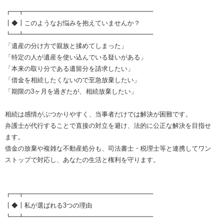
┏━┳━━━━━━━━━━━━━━━━━━━━
┃◆┃このようなお悩みを抱えていませんか？
┗━┻━━━━━━━━━━━━━━━━━━━━
「遺産の分け方で親族と揉めてしまった」
「特定の人が遺産を使い込んでいる疑いがある」
「本来の取り分である遺留分を請求したい」
「借金を相続したくないので至急放棄したい」
「期限の3ヶ月を過ぎたが、相続放棄したい」
相続は感情がぶつかりやすく、当事者だけでは解決が困難です。
弁護士が代行することで直接の対立を避け、法的に公正な解決を目指せ
ます。
借金の放棄や複雑な不動産処分も、司法書士・税理士等と連携してワン
ストップで対応し、あなたの生活と権利を守ります。
┏━┳━━━━━━━━━━━━━━━━━━━━
┃◆┃私が選ばれる3つの理由
┗━┻━━━━━━━━━━━━━━━━━━━━