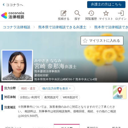
弁護士の方はこちら
ココナラへ
投稿する
探す
閲覧履歴
マイリスト
ログイン
ココナラ法律相談
熊本県で法律相談できる弁護士
熊本市で法律相談で
マイリストに入れる
みやざき ななみ
宮崎 奈那海
弁護士
熊本慶徳法律事務所
慶徳校前駅
熊本県
熊本市中央区山崎町66-7 熊本中央ビル4階
注力分野
相続・遺言
他の注力分野を表示
対応体制
分割払い利用可
夜間面談可
WEB面談可
※刑事事件については、加害者側のみのご対応となりますのでご了承くださ
注意補足
い。 相談料は、刑事事件は初回相談無料。債権回収、相続、その他のご相談
は30分5,500円。