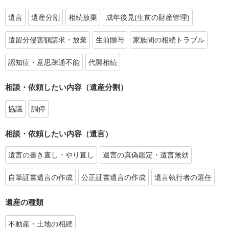
遺言
遺産分割
相続放棄
成年後見(生前の財産管理)
遺留分侵害額請求・放棄
生前贈与
家族間の相続トラブル
認知症・意思疎通不能
代襲相続
相談・依頼したい内容（遺産分割）
協議
調停
相談・依頼したい内容（遺言）
遺言の書き直し・やり直し
遺言の真偽鑑定・遺言無効
自筆証書遺言の作成
公正証書遺言の作成
遺言執行者の選任
遺産の種類
不動産・土地の相続