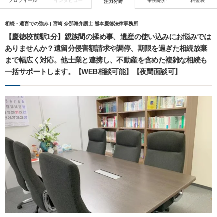
プロフィール
インタビュー
事例紹介
料金表
注力分野
相続・遺言での強み | 宮崎 奈那海弁護士 熊本慶徳法律事務所
【慶徳校前駅1分】親族間の揉め事、遺産の使い込みにお悩みでは
ありませんか？遺留分侵害額請求や調停、期限を過ぎた相続放棄
まで幅広く対応。他士業と連携し、不動産を含めた複雑な相続も
一括サポートします。【WEB相談可能】【夜間面談可】