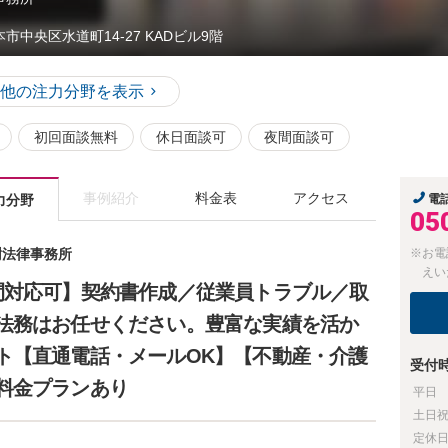
本市中央区水道町14-27 KADビル9階
他の注力分野を表示
初回面談無料
休日面談可
夜間面談可
事例紹介
料金表
アクセス
力分野
電
05
樹法律事務所
※お電
えい
間対応可】契約書作成／従業員トラブル／取
法務はお任せください。豊富な実績を活か
ト【直通電話・メールOK】【不動産・介護
受付
料金プランあり
平日
土日
定休