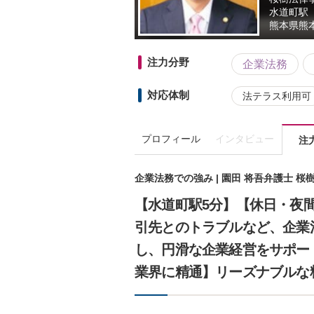
水道町駅
熊本県
熊
注力分野
企業法務
対応体制
法テラス利用可
プロフィール
インタビュー
注
企業法務での強み | 園田 将吾弁護士 桜
【水道町駅5分】【休日・夜
引先とのトラブルなど、企業
し、円滑な企業経営をサポー
業界に精通】リーズナブルな