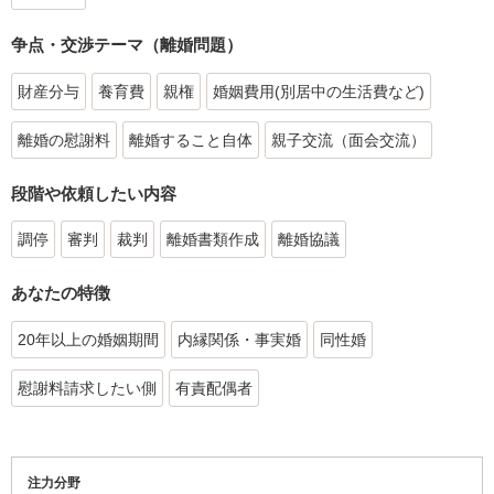
争点・交渉テーマ（離婚問題）
財産分与
養育費
親権
婚姻費用(別居中の生活費など)
離婚の慰謝料
離婚すること自体
親子交流（面会交流）
段階や依頼したい内容
調停
審判
裁判
離婚書類作成
離婚協議
あなたの特徴
20年以上の婚姻期間
内縁関係・事実婚
同性婚
慰謝料請求したい側
有責配偶者
注力分野