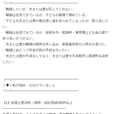
┗━┻━━━━━━━━━━━━━━━━━━━━
「離婚したいが、夫または妻が応じてくれない」
「離婚は合意できているが、子どもの親権で揉めている」
「子どもを夫または妻や義父母に連れ去られてしまったが、取り戻した
い」
「離婚は合意できているが、財産分与・慰謝料・養育費などお金の面で
折り合いがつかない」
「夫または妻が離婚の調停を申し込み、家庭裁判所から呼出を受けた」
「離婚にあたって年金分割の手続を行いたい」
「夫または妻が不貞をしており、夫または妻や不貞相手に慰謝料を請求
したい」
┏━┳━━━━━━━━━━━━━━━━━━━━
┃◆┃私の強み・心がけていること
┗━┻━━━━━━━━━━━━━━━━━━━━
【1】弁護士歴19年／調停・訴訟実績100件以上
━━━━━━━━━━━━━━━━━━━