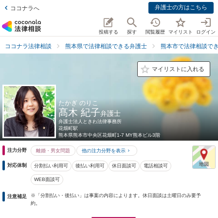
弁護士の方はこちら
ココナラへ
投稿する
探す
閲覧履歴
マイリスト
ログイン
ココナラ法律相談
熊本県で法律相談できる弁護士
熊本市で法律相談で
マイリストに入れる
たかぎ のりこ
髙木 紀子
弁護士
弁護士法人ときわ法律事務所
花畑町駅
熊本県
熊本市中央区花畑町1-7 MY熊本ビル3階
注力分野
離婚・男女問題
他の注力分野を表示
対応体制
分割払い利用可
後払い利用可
休日面談可
電話相談可
WEB面談可
※「分割払い・後払い」は事案の内容によります。休日面談は土曜日のみ要予
注意補足
約。