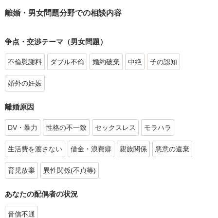
離婚・男女問題分野での相談内容
争点・交渉テーマ（男女問題）
不倫慰謝料
ダブル不倫
婚約破棄
中絶
子の認知
婚外の妊娠
離婚原因
DV・暴力
性格の不一致
セックスレス
モラハラ
生活費を渡さない
借金・浪費癖
親族関係
悪意の遺棄
育児放棄
異性関係(不貞等)
あなたの配偶者の状況
音信不通