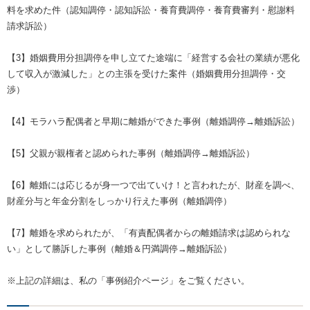
料を求めた件（認知調停・認知訴訟・養育費調停・養育費審判・慰謝料
請求訴訟）
【3】婚姻費用分担調停を申し立てた途端に「経営する会社の業績が悪化
して収入が激減した」との主張を受けた案件（婚姻費用分担調停・交
渉）
【4】モラハラ配偶者と早期に離婚ができた事例（離婚調停→離婚訴訟）
【5】父親が親権者と認められた事例（離婚調停→離婚訴訟）
【6】離婚には応じるが身一つで出ていけ！と言われたが、財産を調べ、
財産分与と年金分割をしっかり行えた事例（離婚調停）
【7】離婚を求められたが、「有責配偶者からの離婚請求は認められな
い」として勝訴した事例（離婚＆円満調停→離婚訴訟）
※上記の詳細は、私の「事例紹介ページ」をご覧ください。