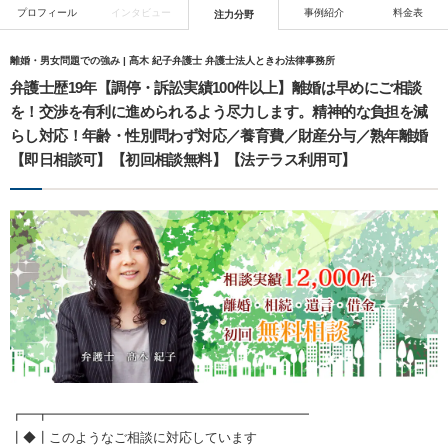
プロフィール
インタビュー
事例紹介
料金表
注力分野
離婚・男女問題での強み | 髙木 紀子弁護士 弁護士法人ときわ法律事務所
弁護士歴19年【調停・訴訟実績100件以上】離婚は早めにご相談
を！交渉を有利に進められるよう尽力します。精神的な負担を減
らし対応！年齢・性別問わず対応／養育費／財産分与／熟年離婚
【即日相談可】【初回相談無料】【法テラス利用可】
┏━┳━━━━━━━━━━━━━━━━━━━━
┃◆┃このようなご相談に対応しています