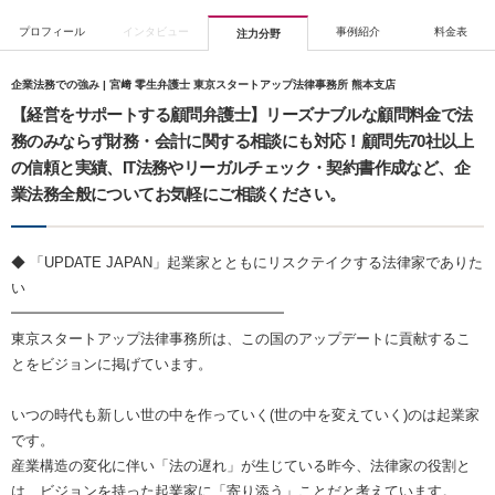
プロフィール
インタビュー
事例紹介
料金表
注力分野
企業法務での強み | 宮﨑 零生弁護士 東京スタートアップ法律事務所 熊本支店
【経営をサポートする顧問弁護士】リーズナブルな顧問料金で法
務のみならず財務・会計に関する相談にも対応！顧問先70社以上
の信頼と実績、IT法務やリーガルチェック・契約書作成など、企
業法務全般についてお気軽にご相談ください。
◆ 「UPDATE JAPAN」起業家とともにリスクテイクする法律家でありた
い
━━━━━━━━━━━━━━━━━━━
東京スタートアップ法律事務所は、この国のアップデートに貢献するこ
とをビジョンに掲げています。
いつの時代も新しい世の中を作っていく(世の中を変えていく)のは起業家
です。
産業構造の変化に伴い「法の遅れ」が生じている昨今、法律家の役割と
は、ビジョンを持った起業家に「寄り添う」ことだと考えています。