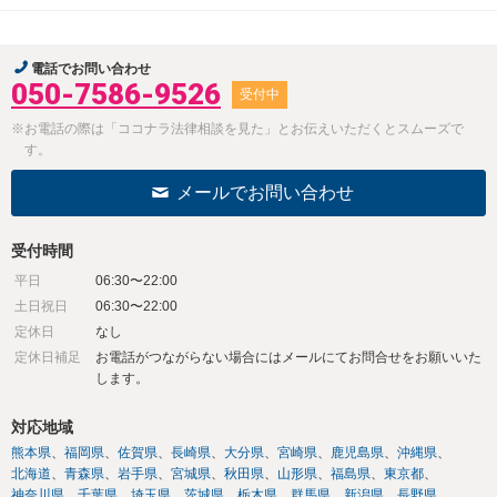
電話でお問い合わせ
050-7586-9526
受付中
※お電話の際は「ココナラ法律相談を見た」とお伝えいただくとスムーズで
す。
メールでお問い合わせ
受付時間
平日
06:30〜22:00
土日祝日
06:30〜22:00
定休日
なし
定休日補足
お電話がつながらない場合にはメールにてお問合せをお願いいた
します。
対応地域
熊本県
福岡県
佐賀県
長崎県
大分県
宮崎県
鹿児島県
沖縄県
北海道
青森県
岩手県
宮城県
秋田県
山形県
福島県
東京都
神奈川県
千葉県
埼玉県
茨城県
栃木県
群馬県
新潟県
長野県