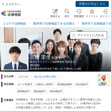
弁護士の方はこちら
ココナラへ
投稿する
探す
閲覧履歴
マイリスト
ログイン
ココナラ法律相談
熊本県で法律相談できる弁護士
熊本市で法律相談で
マイリストに入れる
みやざき れお
宮﨑 零生
弁護士
東京スタートアップ法律事務所 熊本支店
通町筋駅
熊本県
熊本市中央区下通1-3-8 下通NSビル6階
注力分野
企業法務
他の注力分野を表示
対応体制
カード利用可
分割払い利用可
初回面談無料
休日面談可
夜間面談可
電話相談可
WEB面談可
法律相談は「完全予約制」となります。お電話ですぐにご質問や弁護士と話し
注意補足
たいという要望には応じかねますので何卒ご了承下さい。(※要予約で当日中
の弁護士相談には対応しています。)英語・中国語による対応も可能です。