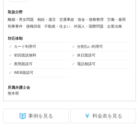
取扱分野
離婚・男女問題
相続・遺言
交通事故
借金・債務整理
労働・雇用
刑事事件
債権回収
不動産・住まい
外国人・国際問題
企業法務
対応体制
カード利用可
分割払い利用可
初回面談無料
休日面談可
夜間面談可
電話相談可
WEB面談可
所属弁護士会
熊本県
￥
事例を見る
料金表を見る