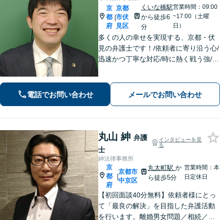
くいな橋駅
営業時間：09:00
京
京都
~17:00（土曜
都
市伏
から徒歩6
|
府
見区
日）
分
多くの人の幸せを実現する、京都・伏
見の弁護士です！/依頼者に寄り沿う心/
迅速かつ丁寧な対応/時に熱く戦う強/解
決実績2000件以上
電話でお問い合わせ
メールでお問い合わせ
丸山 紳
弁護
インタビューを見
る
士
紳法律事務所
京
丸太町駅
か
営業時間：本
京都市
都
|
日定休日
ら徒歩5分
中京区
府
【初回面談40分無料】依頼者様にとっ
て「最良の解決」を目指した弁護活動
を行います。離婚男女問題／相続／不