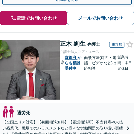
電話でお問い合わせ
メールでお問い合わせ
正木 絢生
弁護士
東京都
弁護士法人ユア・エース
営業時
京都府
か
面談方法(対面・電
らも相談
話・ビデオなど)は
間：本日
受付中
応相談
定休日
過労死
【全国エリア対応】【初回相談無料】【電話相談可】不当解雇や未払
い残業代、職場でのハラスメントなど様々な労働問題の取り扱い実績