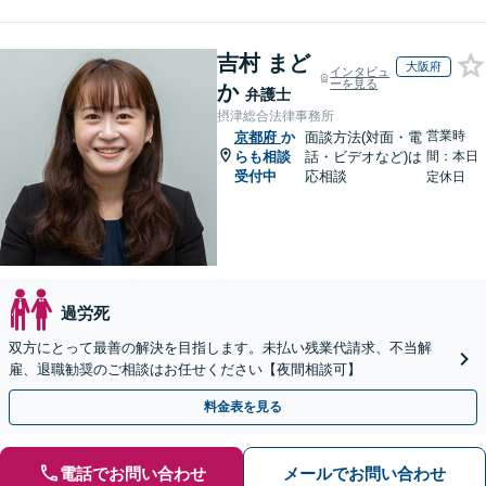
吉村 まど
大阪府
インタビュ
ーを見る
か
弁護士
摂津総合法律事務所
営業時
京都府
か
面談方法(対面・電
らも相談
話・ビデオなど)は
間：本日
受付中
応相談
定休日
過労死
双方にとって最善の解決を目指します。未払い残業代請求、不当解
雇、退職勧奨のご相談はお任せください【夜間相談可】
料金表を見る
電話でお問い合わせ
メールでお問い合わせ