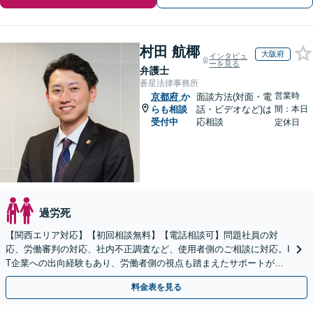
村田 航椰
大阪府
インタビュ
ーを見る
弁護士
蒼星法律事務所
営業時
京都府
か
面談方法(対面・電
らも相談
話・ビデオなど)は
間：本日
受付中
応相談
定休日
過労死
【関西エリア対応】【初回相談無料】【電話相談可】問題社員の対
応、労働審判の対応、社内不正調査など、使用者側のご相談に対応。I
T企業への出向経験もあり、労働者側の視点も踏まえたサポートが可
能です。お気軽にご相談ください。【夜間・土日相談可】
料金表を見る