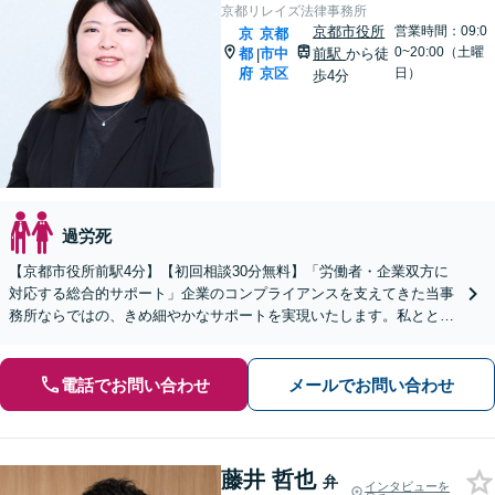
京都リレイズ法律事務所
京都市役所
営業時間：09:0
京
京都
0~20:00（土曜
都
市中
前駅
から徒
|
府
京区
日）
歩4分
過労死
【京都市役所前駅4分】【初回相談30分無料】「労働者・企業双方に
対応する総合的サポート」企業のコンプライアンスを支えてきた当事
務所ならではの、きめ細やかなサポートを実現いたします。私ととも
に職場でのお悩みを解決しましょう【休日・夜間相談可】
電話でお問い合わせ
メールでお問い合わせ
藤井 哲也
弁
インタビューを