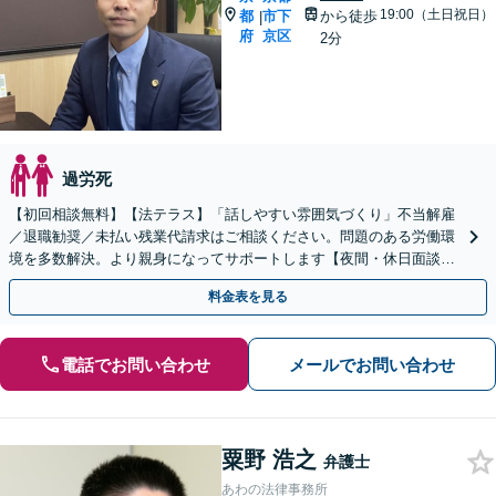
19:00（土日祝日）
都
市下
から徒歩
|
府
京区
2分
過労死
【初回相談無料】【法テラス】「話しやすい雰囲気づくり」不当解雇
／退職勧奨／未払い残業代請求はご相談ください。問題のある労働環
境を多数解決。より親身になってサポートします【夜間・休日面談】
【四条駅徒歩4分／五条駅徒歩2分】
料金表を見る
電話でお問い合わせ
メールでお問い合わせ
粟野 浩之
弁護士
あわの法律事務所