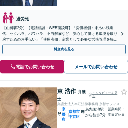
過労死
【山科駅2分】【電話相談・WEB面談可】「労働者側：未払い残業
代、セクハラ、パワハラ、不当解雇など、安心して働ける環境を取り
戻すためのお手伝い」「使用者側：企業として必要な労務管理を幅広
くサポート」【スポット契約・顧問契約どちらも対応可】
料金表を見る
電話でお問い合わせ
メールでお問い合わせ
東 浩作
弁護
インタビューを見
る
士
弁護士法人本江法律事務所 京都オフィス
京
烏丸御池駅
営業時間：
京都市
都
|
本日定休日
から徒歩7分
中京区
府