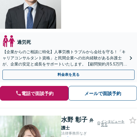
過労死
【企業からのご相談に特化】人事労務トラブルから会社を守る！「キ
ャリアコンサルタント資格」と民間企業への出向経験がある弁護士
が、企業の安定と成長をサポートいたします。【顧問契約月5.5万円
（税込）〜】【WEB面談対応】
料金表を見る
電話で面談予約
メールで面談予約
水野 彰子
弁
インタビューを
見る
護士
法律事務所なぎ