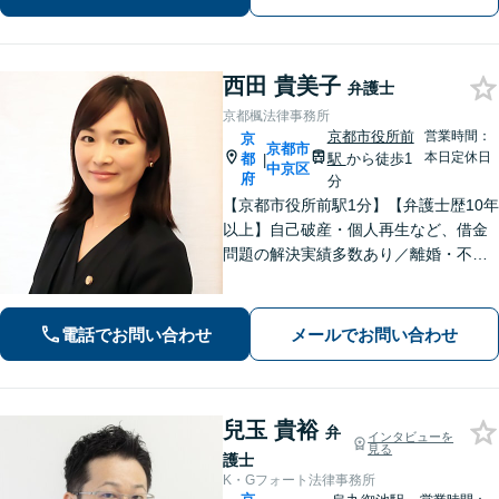
内】【兵庫県北部エリアも対応】
西田 貴美子
弁護士
京都楓法律事務所
京都市役所前
営業時間：
京
京都市
本日定休日
都
駅
から徒歩1
|
中京区
府
分
【京都市役所前駅1分】【弁護士歴10年
以上】自己破産・個人再生など、借金
問題の解決実績多数あり／離婚・不貞
慰謝料など、女性の気持ちに寄り添っ
た解決を心がけています【法律相談の
みでもお気軽にご利用ください】
電話でお問い合わせ
メールでお問い合わせ
兒玉 貴裕
弁
インタビューを
見る
護士
K・Gフォート法律事務所