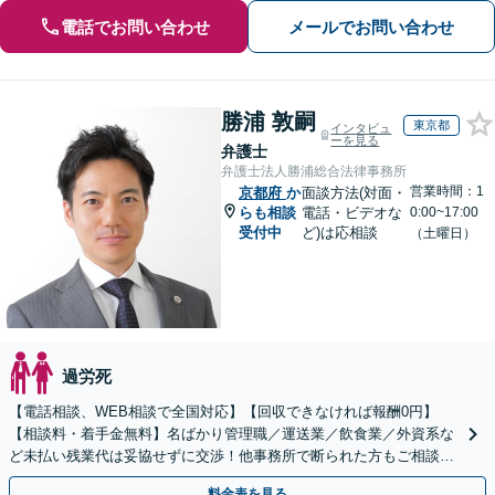
電話でお問い合わせ
メールでお問い合わせ
勝浦 敦嗣
東京都
インタビュ
ーを見る
弁護士
弁護士法人勝浦総合法律事務所
営業時間：1
京都府
か
面談方法(対面・
らも相談
電話・ビデオな
0:00~17:00
受付中
ど)は応相談
（土曜日）
過労死
【電話相談、WEB相談で全国対応】【回収できなければ報酬0円】
【相談料・着手金無料】名ばかり管理職／運送業／飲食業／外資系な
ど未払い残業代は妥協せずに交渉！他事務所で断られた方もご相談く
ださい。【解決事例が豊富】土曜日も電話受付しています
料金表を見る