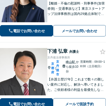
【離婚・不倫の慰謝料・刑事事件(加害
者側)・交通事故など】東京スタートア
ップ法律事務所は国内29拠点体制で全
国対応！【ご自宅からの電話相談にも
対応(法律相談は完全予約制)】各分野で
専門性の高い弁護士が寄り添い解決を
電話でお問い合わせ
メールでお問い合わせ
サポートします。
下浦 弘章
弁護士
京丹後法律事務所
京
峰山駅
か
営業時間：09:00~1
京
丹
8:00（土日祝日）
ら徒歩10
都
|
後
分
府
市
【弁護士歴27年】これまで数々の難し
い案件に対応し、解決へ導いてきまし
た。ご依頼者様の利益を最優先しなが
ら、できるだけ早期に解決できるよ
う、柔軟かつ粘り強い姿勢で問題解決
電話でお問い合わせ
メールで面談予約
に取り組みます。【峰山駅から徒歩圏