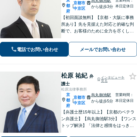
京
烏丸御池駅
営業時間：
京都市
都
|
本日定休日
から徒歩3分
中京区
府
【初回面談無料】【京都・大阪に事務
所あり】先を見据えた対応と的確な判
断で、お客様のために全力を尽くしま
す。 電話、Web面談でのやりとりも可
（要予約）。
電話でお問い合わせ
メールでお問い合わせ
松原 祐紀
弁
インタビューを
見る
護士
松原法律事務所
京
烏丸御池駅
営業時間：
京都市
都
|
本日定休日
から徒歩5分
中京区
府
【弁護士歴15年以上】【京都のベテラ
ン弁護士】【烏丸御池駅3分】【ワンス
トップ解決】「法律と感情をはっきり
分けたスタイル」で問題解決へ。離婚