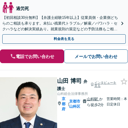
過労死
【初回相談30分無料】【弁護士経験15年以上】従業員側・企業側どち
らのご相談も承ります。未払い残業代トラブル／解雇／パワハラ・セ
クハラなどの解決実績あり。就業規則の策定などの予防法務もご相談
ください【宗教法人／医療法人のご相談も対応可】
料金表を見る
電話でお問い合わせ
メールでお問い合わせ
山田 博司
弁
インタビューを
見る
護士
山科総合法律事務所
京
山科駅
か
営業時間：本
京都市
都
|
日定休日
ら徒歩2分
山科区
府