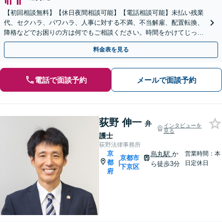
【初回相談無料】【休日夜間相談可能】【電話相談可能】未払い残業
代、セクハラ、パワハラ、人事に対する不満、不当解雇、配置転換、
降格などでお困りの方は何でもご相談ください。時間をかけてじっく
りとお話を伺い、請求方法を考えます。
料金表を見る
電話で面談予約
メールで面談予約
荻野 伸一
弁
インタビューを
見る
護士
荻野法律事務所
京
烏丸駅
か
営業時間：本
京都市
都
|
日定休日
ら徒歩3分
下京区
府