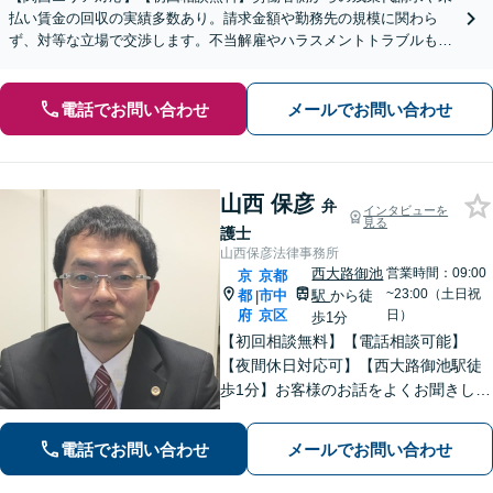
払い賃金の回収の実績多数あり。請求金額や勤務先の規模に関わら
ず、対等な立場で交渉します。不当解雇やハラスメントトラブルもご
相談ください【土日祝対応可】企業側からのご相談も承ります
電話でお問い合わせ
メールでお問い合わせ
山西 保彦
弁
インタビューを
見る
護士
山西保彦法律事務所
西大路御池
営業時間：09:00
京
京都
~23:00（土日祝
都
市中
駅
から徒
|
府
京区
日）
歩1分
【初回相談無料】【電話相談可能】
【夜間休日対応可】【西大路御池駅徒
歩1分】お客様のお話をよくお聞きし
て、適切な法的助言ができるよう努め
ます。最高の法律サービスを提供する
電話でお問い合わせ
メールでお問い合わせ
ために日々研鑽もしています。親切丁
寧にご対応いたしますので、一度ご相