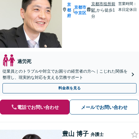
京都市役所前
営業時間：
京
京都市
本日定休日
都
駅
から徒歩1
|
中京区
府
分
過労死
従業員とのトラブルや対立でお困りの経営者の方へ｜こじれた関係を
整理し、現実的な対応を支える労務サポート
料金表を見る
電話でお問い合わせ
メールでお問い合わせ
豊山 博子
弁護士