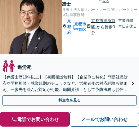
見る
護士
弁護士法人富士パートナーズ 富士パートナー
ズ法律事務所
京都市役所前
営業時間：
京
京都市
本日定休日
都
駅
から徒歩0
|
中京区
府
分
過労死
【弁護士歴10年以上】【初回相談無料】【企業側に特化】問題社員対
応や労務相談・就業規則のチェックなど。労働者側の対応経験も踏ま
え、一歩先を読んだ対応が可能。顧問弁護士として予防法務もお任せ
ください【休日・夜間相談可】【京都市役所前駅5分】
料金表を見る
電話でお問い合わせ
メールでお問い合わせ