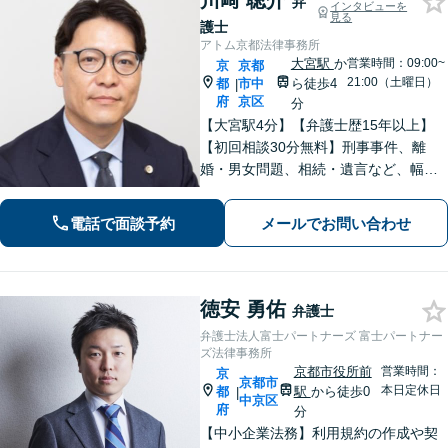
川﨑 聡介
弁
インタビューを
見る
護士
アトム京都法律事務所
大宮駅
か
営業時間：09:00~
京
京都
21:00（土曜日）
都
市中
ら徒歩4
|
府
京区
分
【大宮駅4分】【弁護士歴15年以上】
【初回相談30分無料】刑事事件、離
婚・男女問題、相続・遺言など、幅広
く対応しています。現在の置かれてい
る状況やご希望を丁寧にヒアリング
電話で面談予約
メールでお問い合わせ
し、依頼者さまにとって最善の答えを
見つけます。ぜひご相談ください。
徳安 勇佑
弁護士
弁護士法人富士パートナーズ 富士パートナー
ズ法律事務所
京都市役所前
営業時間：
京
京都市
本日定休日
都
駅
から徒歩0
|
中京区
府
分
【中小企業法務】利用規約の作成や契