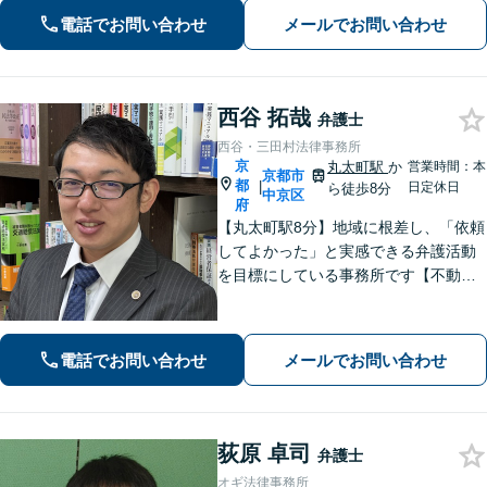
問題、新型コロナが原因の借金、不動
電話でお問い合わせ
メールでお問い合わせ
産問題なども幅広く対応【女性弁護士
も在籍】【初回相談30分無料】
西谷 拓哉
弁護士
西谷・三田村法律事務所
京
丸太町駅
か
営業時間：本
京都市
都
|
日定休日
ら徒歩8分
中京区
府
【丸太町駅8分】地域に根差し、「依頼
してよかった」と実感できる弁護活動
を目標にしている事務所です【不動
産・住まい】宅地建物取引士の試験に
合格、不動産分野の取扱実績あり【相
続・遺言】相談者さまに寄り添い、円
電話でお問い合わせ
メールでお問い合わせ
滑な相続を目指します
荻原 卓司
弁護士
オギ法律事務所