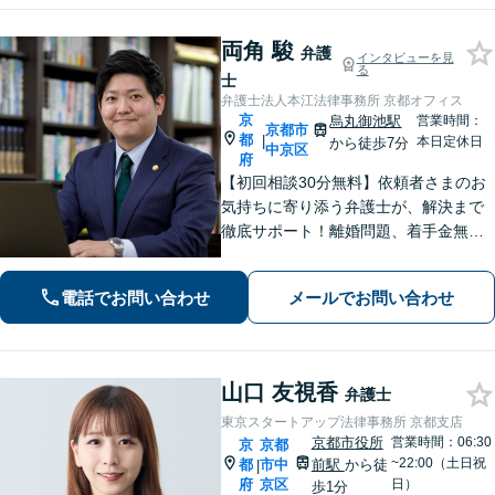
談ください。
両角 駿
弁護
インタビューを見
る
士
弁護士法人本江法律事務所 京都オフィス
京
烏丸御池駅
営業時間：
京都市
都
|
本日定休日
から徒歩7分
中京区
府
【初回相談30分無料】依頼者さまのお
気持ちに寄り添う弁護士が、解決まで
徹底サポート！離婚問題、着手金無料
の相続、少ない証拠でも対応できる債
権回収、自首サポートに注力する刑事
電話でお問い合わせ
メールでお問い合わせ
事件など【烏丸御池駅7分】
山口 友視香
弁護士
東京スタートアップ法律事務所 京都支店
京都市役所
営業時間：06:30
京
京都
~22:00（土日祝
都
市中
前駅
から徒
|
府
京区
日）
歩1分