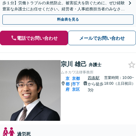
歩１分】労働トラブルの未然防止、被害拡大を防ぐために、ぜひ経験
豊富な弁護士にお任せください。経営者・人事総務担当者のみなさま
をサポートいたします。
料金表を見る
電話でお問い合わせ
メールでお問い合わせ
宗川 雄己
弁護士
ムネカワ法律事務所
四条駅
営業時間：10:00~
京
京都
18:00（土日祝日）
都
市下
から徒歩
|
府
京区
3分
過労死