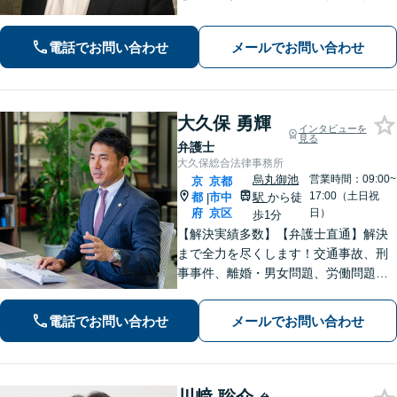
動産／刑事事件／いじめ学校問題など
に対応しています【丸太町駅5分】
電話でお問い合わせ
メールでお問い合わせ
大久保 勇輝
インタビューを
見る
弁護士
大久保総合法律事務所
烏丸御池
営業時間：09:00~
京
京都
17:00（土日祝
都
市中
駅
から徒
|
府
京区
日）
歩1分
【解決実績多数】【弁護士直通】解決
まで全力を尽くします！交通事故、刑
事事件、離婚・男女問題、労働問題、
遺産相続、債務整理等のお悩みについ
てはお任せください。【子連れ対応
電話でお問い合わせ
メールでお問い合わせ
可】【土日夜間対応】