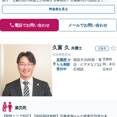
あり「元裁判官の弁護士が在籍する事務所／労働審判から訴訟まで、
裁判官経験を活かした最適な戦略を立案」
料金表を見る
電話でお問い合わせ
メールでお問い合わせ
久富 久
弁護士
大阪府
法律事務所結
営業時
京都府
か
面談方法(対面・電
らも相談
話・ビデオなど)は
間：本日
受付中
応相談
定休日
過労死
【関西エリア対応】【初回相談無料】労働者側からの残業代請求や未