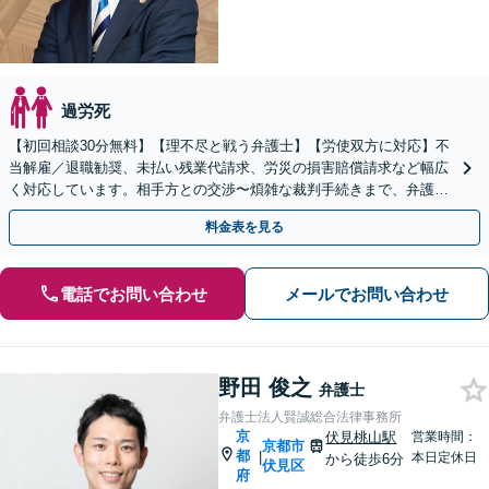
過労死
【初回相談30分無料】【理不尽と戦う弁護士】【労使双方に対応】不
当解雇／退職勧奨、未払い残業代請求、労災の損害賠償請求など幅広
く対応しています。相手方との交渉〜煩雑な裁判手続きまで、弁護士
が丁寧にサポートします【電話・メール・WEB相談可】
料金表を見る
電話でお問い合わせ
メールでお問い合わせ
野田 俊之
弁護士
弁護士法人賢誠総合法律事務所
京
伏見桃山駅
営業時間：
京都市
都
|
本日定休日
から徒歩6分
伏見区
府