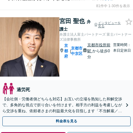
81件中 1-30件を表示
宮田 聖也
弁
インタビューを
見る
護士
弁護士法人富士パートナーズ 富士パートナー
ズ法律事務所
京都市役所前
営業時間：
京
京都市
本日定休日
都
駅
から徒歩0
|
中京区
府
分
過労死
【会社側・労働者側どちらも対応】お互いの立場を熟知した和解交渉
で、多角的な視点で折り合いを付けます。相手方の利益を考慮しなが
ら交渉を重ね、依頼者さまの利益最大化を目指します「不当解雇／労
災の損害賠償請求／未払い残業代／セクハラ・パワハラ」
料金表を見る