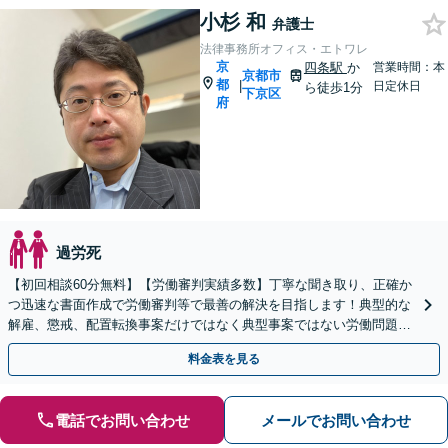
小杉 和
弁護士
法律事務所オフィス・エトワレ
京
四条駅
か
営業時間：本
京都市
都
|
日定休日
ら徒歩1分
下京区
府
過労死
【初回相談60分無料】【労働審判実績多数】丁寧な聞き取り、正確か
つ迅速な書面作成で労働審判等で最善の解決を目指します！典型的な
解雇、懲戒、配置転換事案だけではなく典型事案ではない労働問題に
も粘り強く対応【休日・夜間も面談対応】【完全個室】
料金表を見る
電話でお問い合わせ
メールでお問い合わせ