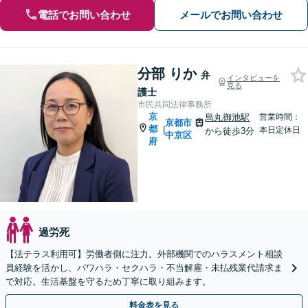
電話でお問い合わせ
メールでお問い合わせ
分部 りか
弁
インタビューを
見る
護士
市民共同法律事務所
京
烏丸御池駅
営業時間：
京都市
都
|
本日定休日
から徒歩3分
中京区
府
過労死
【法テラス利用可】労働者側に注力。外部機関でのハラスメント相談
員経験を活かし、パワハラ・セクハラ・不当解雇・未払残業代請求ま
で対応。生活基盤を守るため丁寧に取り組みます。
料金表を見る