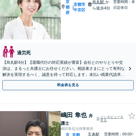
京
烏丸駅
か
営業時間：本
京都市
都
|
日定休日
ら徒歩4分
中京区
府
過労死
【烏丸駅4分】【退職代行の対応実績が豊富】会社とのやりとりや交
渉は、まるっと弁護士にお任せください。相談者さまにとって有利な
解決を実現するべく、誠意を持って対応します。未払い残業代請求は
成功報酬で対応可能です【Web面談可】【初回相談無料】
料金表を見る
嶋田 隼也
弁
インタビューを
見る
護士
嶋田隼也法律事務所
五条駅
営業時間：09:00~
京
京都