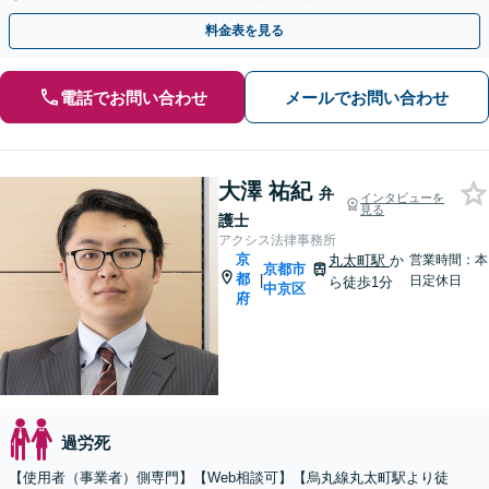
料金表を見る
電話でお問い合わせ
メールでお問い合わせ
大澤 祐紀
弁
インタビューを
見る
護士
アクシス法律事務所
京
丸太町駅
か
営業時間：本
京都市
都
|
日定休日
ら徒歩1分
中京区
府
過労死
【使用者（事業者）側専門】【Web相談可】【烏丸線丸太町駅より徒