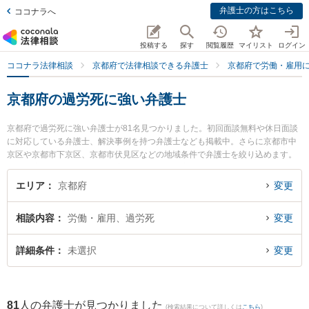
弁護士の方はこちら
ココナラへ
投稿する
探す
閲覧履歴
マイリスト
ログイン
ココナラ法律相談
京都府で法律相談できる弁護士
京都府で労働・雇用
京都府の過労死に強い弁護士
京都府で過労死に強い弁護士が81名見つかりました。初回面談無料や休日面談
に対応している弁護士、解決事例を持つ弁護士なども掲載中。さらに京都市中
京区や京都市下京区、京都市伏見区などの地域条件で弁護士を絞り込めます。
労働・雇用に関係する不当解雇や退職勧奨、内定取消等の細かな分野での絞り
込み検索もでき便利です。特に弁護士法人富士パートナーズ 富士パートナーズ
エリア
京都府
変更
法律事務所の宮田 聖也弁護士や市民共同法律事務所の分部 りか弁護士、ベリー
ベスト法律事務所 京都オフィスの上本 浩二弁護士のプロフィール情報や弁護士
相談内容
労働・雇用、過労死
変更
費用、強みなどが注目されています。『京都府で土日や夜間に発生した過労死
のトラブルを今すぐに弁護士に相談したい』『過労死のトラブル解決の実績豊
富な近くの弁護士を検索したい』『初回相談無料で過労死を法律相談できる京
詳細条件
未選択
変更
都府内の弁護士に相談予約したい』などでお困りの相談者さんにおすすめで
す。
81
人の弁護士が見つかりました
(検索結果について詳しくは
こちら
)