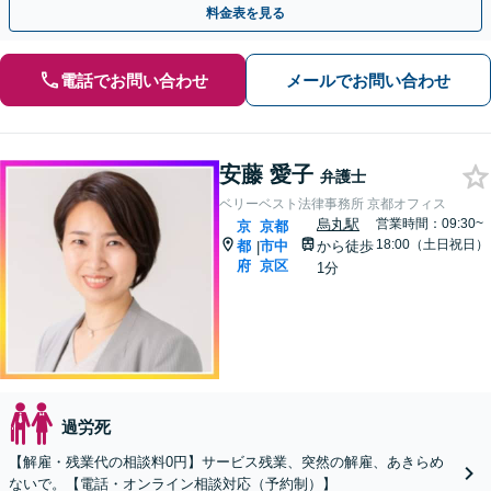
料金表を見る
電話でお問い合わせ
メールでお問い合わせ
安藤 愛子
弁護士
ベリーベスト法律事務所 京都オフィス
烏丸駅
営業時間：09:30~
京
京都
18:00（土日祝日）
都
市中
から徒歩
|
府
京区
1分
過労死
【解雇・残業代の相談料0円】サービス残業、突然の解雇、あきらめ
ないで。【電話・オンライン相談対応（予約制）】