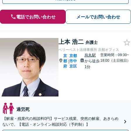
電話でお問い合わせ
メールでお問い合わせ
上本 浩二
弁護士
ベリーベスト法律事務所 京都オフィス
烏丸駅
営業時間：09:30~
京
京都
18:00（土日祝日）
都
市中
から徒歩
|
府
京区
1分
過労死
【解雇・残業代の相談料0円】サービス残業、突然の解雇、あきらめ
ないで。【電話・オンライン相談対応（予約制）】