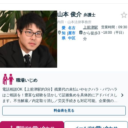
山本 俊介
弁護士
内田・山本法律事務所
上前津駅
営業時間：09:30
愛
名古
~18:00（平日）
知
屋市
から徒歩3
|
県
中区
分
職場いじめ
電話相談OK【上前津駅約3分】残業代の未払いやセクハラ・パワハラ
はご相談を！豊富な経験を活かして証拠集めを具体的にアドバイスし
ます。不当解雇／内定取り消し／労災手続きも対応可能。企業側のご
相談も対応可【初回相談無料】
料金表を見る