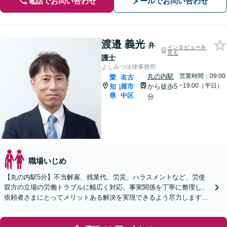
電話でお問い合わせ
メールでお問い合わせ
渡邉 義光
弁
インタビューを
見る
護士
よしみつ法律事務所
丸の内駅
営業時間：09:00
愛
名古
~19:00（平日）
知
屋市
から徒歩5
|
県
中区
分
職場いじめ
【丸の内駅5分】不当解雇、残業代、労災、ハラスメントなど、労使
双方の立場の労働トラブルに幅広く対応。事実関係を丁寧に整理し、
依頼者さまにとってメリットある解決を実現できるよう尽力します
【オンライン面談OK】【休日・夜間相談可】