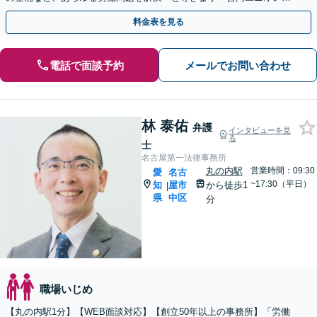
との交渉を代理した経験あり【休日・夜間相談あり】
料金表を見る
電話で面談予約
メールでお問い合わせ
林 泰佑
弁護
インタビューを見
る
士
名古屋第一法律事務所
丸の内駅
営業時間：09:30
愛
名古
~17:30（平日）
知
屋市
から徒歩1
|
県
中区
分
職場いじめ
【丸の内駅1分】【WEB面談対応】【創立50年以上の事務所】「労働