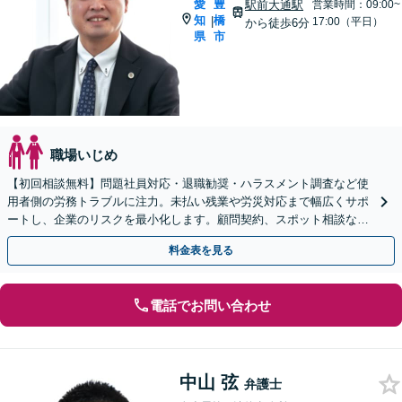
愛
豊
駅前大通駅
営業時間：09:00~
知
橋
|
17:00（平日）
から徒歩6分
県
市
職場いじめ
【初回相談無料】問題社員対応・退職勧奨・ハラスメント調査など使
用者側の労務トラブルに注力。未払い残業や労災対応まで幅広くサポ
ートし、企業のリスクを最小化します。顧問契約、スポット相談など
柔軟に対応可能【豊橋駅10分】【夜間相談可】
料金表を見る
電話でお問い合わせ
中山 弦
弁護士