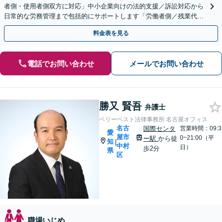
者側・使用者側双方に対応」中小企業向けの法的支援／訴訟対応から
日常的な労務管理まで包括的にサポートします「労働者側／残業代請
求や退職に関する問題に対応」【休日・夜間相談可】
料金表を見る
電話でお問い合わせ
メールでお問い合わせ
勝又 賢吾
弁護士
ベリーベスト法律事務所 名古屋オフィス
名古
国際センタ
営業時間：09:3
愛
屋市
0~21:00（平
ー駅
から徒
知
|
中村
日）
歩2分
県
区
職場いじめ