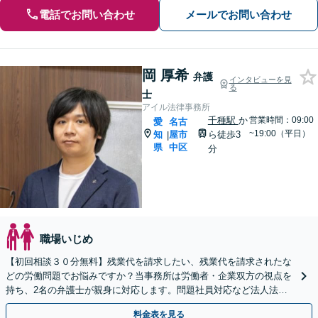
電話でお問い合わせ
メールでお問い合わせ
岡 厚希
弁護
インタビューを見
る
士
アイル法律事務所
千種駅
か
営業時間：09:00
愛
名古
~19:00（平日）
知
屋市
ら徒歩3
|
県
中区
分
職場いじめ
【初回相談３０分無料】残業代を請求したい、残業代を請求されたな
どの労働問題でお悩みですか？当事務所は労働者・企業双方の視点を
持ち、2名の弁護士が親身に対応します。問題社員対応など法人法務
もお任せを。LINEからの予約も可能です。
料金表を見る