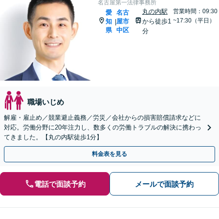
名古屋第一法律事務所
丸の内駅
営業時間：09:30
愛
名古
~17:30（平日）
知
屋市
から徒歩1
|
県
中区
分
職場いじめ
解雇・雇止め／競業避止義務／労災／会社からの損害賠償請求などに
対応。労働分野に20年注力し、数多くの労働トラブルの解決に携わっ
てきました。【丸の内駅徒歩1分】
料金表を見る
電話で面談予約
メールで面談予約