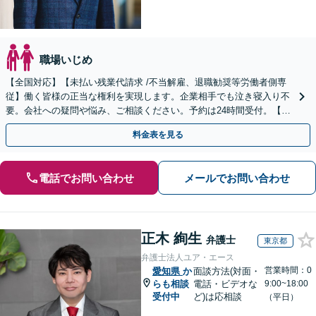
職場いじめ
【全国対応】【未払い残業代請求 /不当解雇、退職勧奨等労働者側専
従】働く皆様の正当な権利を実現します。企業相手でも泣き寝入り不
要。会社への疑問や悩み、ご相談ください。予約は24時間受付。【初
回面談無料】【夜間・休日対応可】
料金表を見る
電話でお問い合わせ
メールでお問い合わせ
正木 絢生
弁護士
東京都
弁護士法人ユア・エース
営業時間：0
愛知県
か
面談方法(対面・
らも相談
電話・ビデオな
9:00~18:00
受付中
ど)は応相談
（平日）