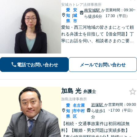
安城カトレア法律事務所
愛
安
南安城駅
か
営業時間：09:30~
知
城
|
17:30（平日）
ら徒歩6分
県
市
愛知・西三河地域の皆さまにとって頼
れる弁護士を目指して【借金問題】丁
寧にお話を伺い、相談者さまのご要望
に沿った解決を目指します【離婚問
題】女性弁護士だから気付ける細やか
な配慮のある解決策をご提案します
電話でお問い合わせ
メールでお問い合わせ
【お子さま連れのご相談可】
加島 光
弁護士
加島法律事務所
岩塚駅
か
営業時間：09:00
愛
名古屋
~17:00（平日）
知
市中村
ら徒歩1
|
県
区
分
【相続・交通事故案件は初回相談無
料】【離婚・男女問題は実績多数】