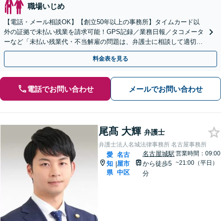
職場いじめ
【電話・メール相談OK】【創立50年以上の事務所】タイムカード以
外の証拠で未払い残業を請求可能！GPS記録／業務日報／タコメータ
ーなど「未払い残業代・不当解雇の問題は、弁護士に相談して適切に
対処しましょう」【丸の内駅1分】【初回相談無料】
料金表を見る
電話でお問い合わせ
メールでお問い合わせ
尾髙 大輝
弁護士
弁護士法人名城法律事務所 名古屋事務所
名古屋城駅
営業時間：09:00
愛
名古
~21:00（平日）
知
屋市
から徒歩5
|
県
中区
分