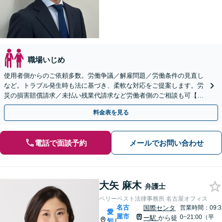
職場いじめ
使用者側からのご依頼多数。労働争議／解雇問題／労働条件の見直し
など。トラブル発生時も法に基づき、柔軟な対応をご提案します。労
災の損害賠償請求／未払い残業代請求など労働者側のご相談も可【休
日対応可能】【電話・WEB面談】
料金表を見る
電話で面談予約
メールでお問い合わせ
大矢 麻木
弁護士
ベリーベスト法律事務所 名古屋オフィス
名古
国際センタ
営業時間：09:3
愛
屋市
0~21:00（平
ー駅
から徒
知
|