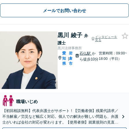
メールでお問い合わせ
黒川 綾子
弁
インタビューを
見る
護士
黒川法律事務所
愛
岩
石仏駅
か
営業時間：09:00~
知
倉
|
18:00（平日）
ら徒歩10分
県
市
職場いじめ
【初回相談無料】代表弁護士がサポート！【労働者側】残業代請求／
不当解雇／労災など幅広く対応。個人での解決が難しい問題も、弁護
士がいれば会社の対応が変わります。【使用者側】就業規則の見直し
やハラスメント対策もお任せください【法テラス利用可能】