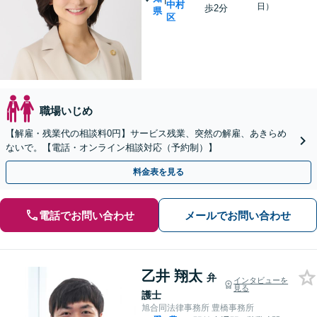
中村
日）
歩2分
県
区
職場いじめ
【解雇・残業代の相談料0円】サービス残業、突然の解雇、あきらめ
ないで。【電話・オンライン相談対応（予約制）】
料金表を見る
電話でお問い合わせ
メールでお問い合わせ
乙井 翔太
弁
インタビューを
見る
護士
旭合同法律事務所 豊橋事務所