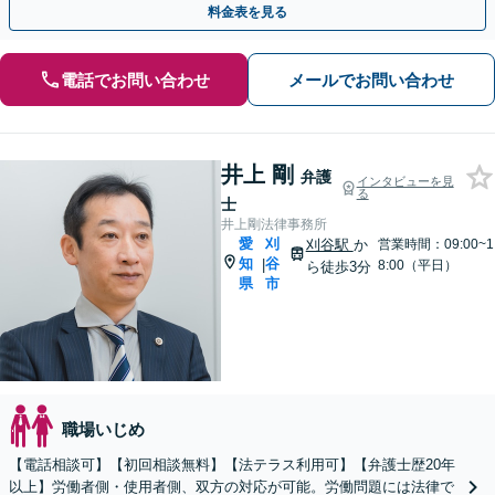
料金表を見る
電話でお問い合わせ
メールでお問い合わせ
井上 剛
弁護
インタビューを見
る
士
井上剛法律事務所
愛
刈
刈谷駅
か
営業時間：09:00~1
知
谷
|
8:00（平日）
ら徒歩3分
県
市
職場いじめ
【電話相談可】【初回相談無料】【法テラス利用可】【弁護士歴20年
以上】労働者側・使用者側、双方の対応が可能。労働問題には法律で