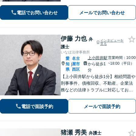
相談もお任せください【借金問題】双
方ともに納得する解決を目指します
電話でお問い合わせ
メールでお問い合わせ
【離婚問題】他士業と連携し多角的な
サービスを提供【初回面談無料】
伊藤 力也
弁
インタビューを
見る
護士
いなほ法律事務所
上小田井駅
営業時間：10:00
愛
名古
~18:00（平日）
知
屋市
から徒歩1
|
県
西区
分
【上小田井駅から徒歩1分】相続問題や
刑事事件、債権回収、不動産、企業法
務などの法律トラブルに対応しており
ます。 些細なことでも遠慮なさらず
に、まずはご相談ください【事前予約
電話で面談予約
メールで面談予約
で休日・夜間面談可】
猪瀬 秀美
弁護士