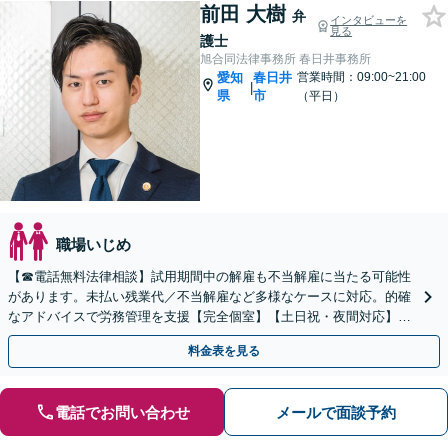
前田 大樹
弁
インタビューを
見る
護士
旭合同法律事務所 春日井事務所
愛知
春日井
営業時間：09:00~21:00
|
県
市
（平日）
職場いじめ
【☎︎電話無料法律相談】試用期間中の解雇も不当解雇に当たる可能性
があります。未払い残業代／不当解雇など多様なケースに対応。的確
なアドバイスで労務管理を支援【完全個室】【土日祝・夜間対応】
【オンライン面談可】
料金表を見る
電話でお問い合わせ
メールで面談予約