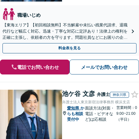
職場いじめ
【東海エリア】【初回相談無料】不当解雇や未払い残業代請求、退職
代行など幅広く対応。迅速・丁寧な対応に定評あり！法律上の権利を
正確に主張し、依頼者の方を守ります。問題社員などにお困りの企業
さまもぜひご相談ください【電話相談可】【法テラス可】
料金表を見る
電話でお問い合わせ
メールでお問い合わせ
池ケ谷 文彦
弁護士
神奈川県
弁護士法人東京新宿法律事務所 横浜支店
営業時間：0
愛知県
か
面談方法(対面・
らも相談
電話・ビデオな
9:00~21:00
受付中
ど)は応相談
（平日）