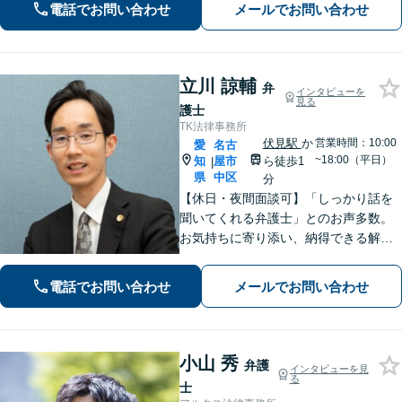
せください【初回相談無料】【メディ
電話でお問い合わせ
メールでお問い合わせ
ア出演やセミナー講演多数】
立川 諒輔
弁
インタビューを
見る
護士
TK法律事務所
伏見駅
か
営業時間：10:00
愛
名古
~18:00（平日）
知
屋市
ら徒歩1
|
県
中区
分
【休日・夜間面談可】「しっかり話を
聞いてくれる弁護士」とのお声多数。
お気持ちに寄り添い、納得できる解決
を目指します。【離婚・相続・債務整
理・企業法務など幅広く対応】複数弁
電話でお問い合わせ
メールでお問い合わせ
護士で協議しながら進める体制で、安
心してご相談いただけます。
小山 秀
弁護
インタビューを見
る
士