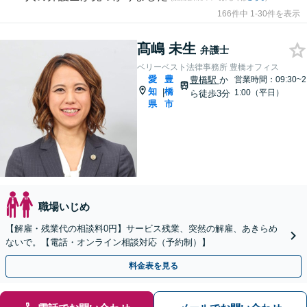
166件中 1-30件を表示
髙嶋 未生
弁護士
ベリーベスト法律事務所 豊橋オフィス
愛
豊
豊橋駅
か
営業時間：09:30~2
知
橋
|
1:00（平日）
ら徒歩3分
県
市
職場いじめ
【解雇・残業代の相談料0円】サービス残業、突然の解雇、あきらめ
ないで。【電話・オンライン相談対応（予約制）】
料金表を見る