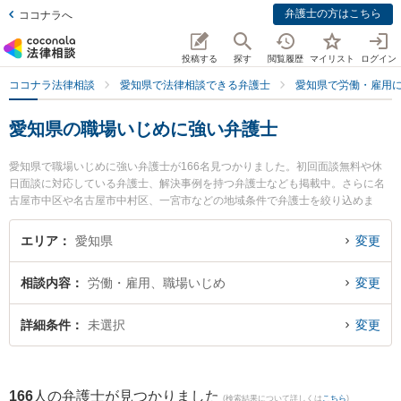
弁護士の方はこちら
ココナラへ
投稿する
探す
閲覧履歴
マイリスト
ログイン
ココナラ法律相談
愛知県で法律相談できる弁護士
愛知県で労働・雇用
愛知県の職場いじめに強い弁護士
愛知県で職場いじめに強い弁護士が166名見つかりました。初回面談無料や休
日面談に対応している弁護士、解決事例を持つ弁護士なども掲載中。さらに名
古屋市中区や名古屋市中村区、一宮市などの地域条件で弁護士を絞り込めま
す。労働・雇用に関係する不当解雇や退職勧奨、内定取消等の細かな分野での
絞り込み検索もでき便利です。特にベリーベスト法律事務所 豊橋オフィスの髙
エリア
愛知県
変更
嶋 未生弁護士やよしみつ法律事務所の渡邉 義光弁護士、ベリーベスト法律事務
所 岡崎オフィスの神谷 直樹弁護士のプロフィール情報や弁護士費用、強みなど
相談内容
労働・雇用、職場いじめ
変更
が注目されています。『愛知県で土日や夜間に発生した職場いじめのトラブル
を今すぐに弁護士に相談したい』『職場いじめのトラブル解決の実績豊富な近
くの弁護士を検索したい』『初回相談無料で職場いじめを法律相談できる愛知
詳細条件
未選択
変更
県内の弁護士に相談予約したい』などでお困りの相談者さんにおすすめです。
166
人の弁護士が見つかりました
(検索結果について詳しくは
こちら
)