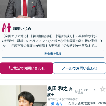
職場いじめ
【全国エリア対応】【初回相談無料】【電話相談可】不当解雇や未払
い残業代、職場でのハラスメントなど様々な労働問題の取り扱い実績
あり「元裁判官の弁護士が在籍する事務所／労働審判から訴訟まで、
裁判官経験を活かした最適な戦略を立案」
料金表を見る
電話でお問い合わせ
メールでお問い合わせ
奥田 和之
弁
インタビューを
見る
護士
名古屋けやき法律事務所
久屋大通駅
営業時間：09:30
愛
名古