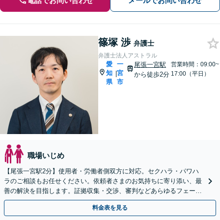
電話でお問い合わせ
メールでお問い合わせ
篠塚 渉
弁護士
弁護士法人アストラル
愛
一
尾張一宮駅
営業時間：09:00~
知
宮
|
17:00（平日）
から徒歩2分
県
市
職場いじめ
【尾張一宮駅2分】使用者・労働者側双方に対応。セクハラ・パワハ
ラのご相談もお任せください。依頼者さまのお気持ちに寄り添い、最
善の解決を目指します。証拠収集・交渉、審判などあらゆるフェーズ
に対応しています【オンライン面談OK（顧問契約後）】
料金表を見る