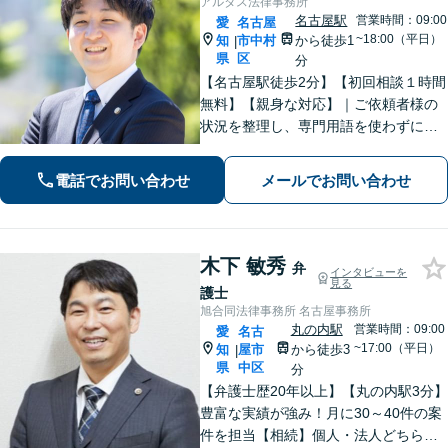
アルタス法律事務所
名古屋駅
営業時間：09:00
愛
名古屋
~18:00（平日）
知
市中村
から徒歩1
|
県
区
分
【名古屋駅徒歩2分】【初回相談１時間
無料】【親身な対応】｜ご依頼者様の
状況を整理し、専門用語を使わずに、
丁寧かつ分かりやすくご説明。【借金
問題（債務整理）】に強み。解決でき
電話でお問い合わせ
メールでお問い合わせ
るか悩む前にまずはご相談ください。
木下 敏秀
弁
インタビューを
見る
護士
旭合同法律事務所 名古屋事務所
丸の内駅
営業時間：09:00
愛
名古
~17:00（平日）
知
屋市
から徒歩3
|
県
中区
分
【弁護士歴20年以上】【丸の内駅3分】
豊富な実績が強み！月に30～40件の案
件を担当【相続】個人・法人どちらの