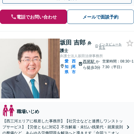
電話でお問い合わせ
メールで面談予約
坂田 吉郎
弁
インタビューを
見る
護士
弁護士法人坂田法律事務所
愛
西
西尾駅
か
営業時間：08:30~1
知
尾
|
7:30（平日）
ら徒歩3分
県
市
職場いじめ
【西三河エリアに根差した事務所】【社労士などと連携しワンストッ
プサービス】【労使ともに対応】不当解雇・未払い残業代・就業規則
の整備など、あらゆる労働問題を解決へと導きます「合同ユニオン」