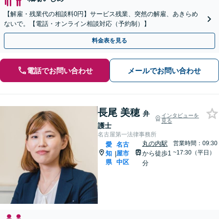
【解雇・残業代の相談料0円】サービス残業、突然の解雇、あきらめ
ないで。【電話・オンライン相談対応（予約制）】
料金表を見る
電話でお問い合わせ
メールでお問い合わせ
長尾 美穂
弁
インタビューを
見る
護士
名古屋第一法律事務所
丸の内駅
営業時間：09:30
愛
名古
~17:30（平日）
知
屋市
から徒歩1
|
県
中区
分