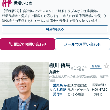
職場いじめ
【千種駅2分】会社側のハラスメント・解雇トラブルから従業員側の
残業代請求・労災まで幅広く対応します！過去には数億円規模の労災
賠償請求の実績もあり！一人の弁護士が最後まで責任を持って解決を
目指します！【土日夜間対応可】【オンライン対応可】
料金表を見る
電話でお問い合わせ
メールでお問い合わせ
柳川 侑馬
静岡県
インタビュ
ーを見る
弁護士
弁護士法人市民の森 藤枝支所藤枝第一法律事
務所
営業時間：0
愛知県
か
面談方法(対面・
らも相談
電話・ビデオな
9:00~17:30
受付中
ど)は応相談
（平日）