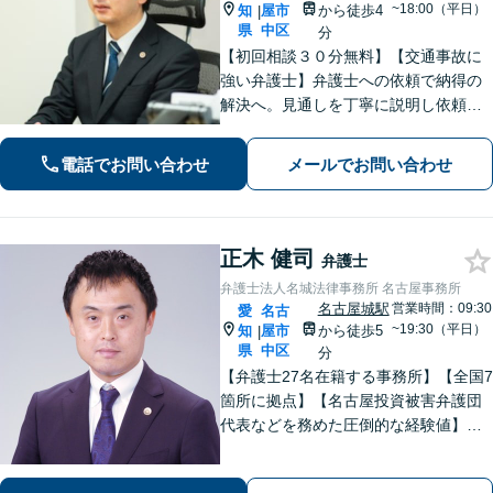
~18:00（平日）
知
屋市
から徒歩4
|
県
中区
分
【初回相談３０分無料】【交通事故に
強い弁護士】弁護士への依頼で納得の
解決へ。見通しを丁寧に説明し依頼者
の方が望む解決へと導きます【インタ
ーネット問題】【久屋大通駅徒歩4分】
電話でお問い合わせ
メールでお問い合わせ
正木 健司
弁護士
弁護士法人名城法律事務所 名古屋事務所
名古屋城駅
営業時間：09:30
愛
名古
~19:30（平日）
知
屋市
から徒歩5
|
県
中区
分
【弁護士27名在籍する事務所】【全国7
箇所に拠点】【名古屋投資被害弁護団
代表などを務めた圧倒的な経験値】投
資トラブル、債権回収（目安：被害額
や債権額150万円以上）のご相談はお任