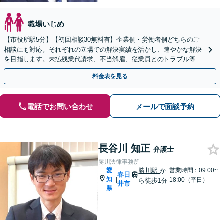
職場いじめ
【市役所駅5分】【初回相談30無料有】企業側・労働者側どちらのご
相談にも対応。それぞれの立場での解決実績を活かし、速やかな解決
を目指します。未払残業代請求、不当解雇、従業員とのトラブル等は
お任せ下さい。顧問弁護士業務にも注力【土日祝対応可】
料金表を見る
電話でお問い合わせ
メールで面談予約
長谷川 知正
弁護士
勝川法律事務所
愛
勝川駅
か
営業時間：09:00~
春日
知
|
18:00（平日）
ら徒歩1分
井市
県