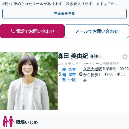
細かく決められたルールがあります。泣き寝入りせず、まずはご相談
を！【夜間・休日面談可】【完全個室】【刈谷駅3分】
料金表を見る
電話でお問い合わせ
メールでお問い合わせ
森田 美由紀
弁護士
ユナイテッド・パートナーズ法律事務所
久屋大通駅
営業時間：09:00
愛
名古
~19:00（平日）
知
屋市
から徒歩1
|
県
中区
分
職場いじめ