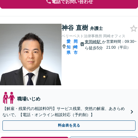
電話でお問い合わせ
神谷 直樹
弁護士
ベリーベスト法律事務所 岡崎オフィス
愛
岡
東岡崎駅
か
営業時間：09:30~
知
崎
|
21:00（平日）
ら徒歩5分
県
市
職場いじめ
【解雇・残業代の相談料0円】サービス残業、突然の解雇、あきらめ
ないで。【電話・オンライン相談対応（予約制）】
料金表を見る