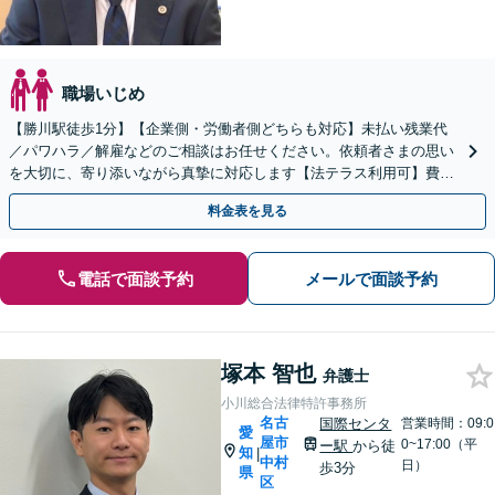
職場いじめ
【勝川駅徒歩1分】【企業側・労働者側どちらも対応】未払い残業代
／パワハラ／解雇などのご相談はお任せください。依頼者さまの思い
を大切に、寄り添いながら真摯に対応します【法テラス利用可】費用
のお支払いに不安がある方も一度ご相談ください
料金表を見る
電話で面談予約
メールで面談予約
塚本 智也
弁護士
小川総合法律特許事務所
名古
国際センタ
営業時間：09:0
愛
屋市
0~17:00（平
ー駅
から徒
知
|
中村
日）
歩3分
県
区