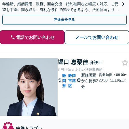
年離婚、婚姻費用、親権、面会交流、婚約破棄など幅広く対応。ご要
望を丁寧に聞き取り、有利な条件で解決できるよう、法的側面よりお
力添えいたします【完全個室で対応】
料金表を見る
電話でお問い合わせ
メールでお問い合わせ
堀口 恵梨佳
弁護士
弁護士法人あおい法律事務所
新静岡駅
営業時間：09:00~
静
静岡
20:00（土日祝日）
岡
市葵
から徒歩2
|
県
区
分
中絶トラブル