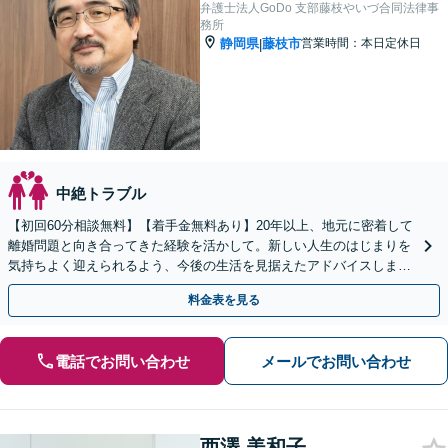
弁護士法人GoDo 支部藤枝やいづ合同法律事
務所
静岡県
藤枝市
営業時間：本日定休日
|
中絶トラブル
【初回60分相談無料】【着手金無料あり】20年以上、地元に密着して
離婚問題と向き合ってきた経験を活かして。新しい人生のはじまりを
気持ちよく迎えられるよう、今後の生活を見据えたアドバイスします
【当日／休日／夜間／電話相談可】【全国出張対応】
料金表を見る
電話でお問い合わせ
メールでお問い合わせ
西澤 美和子