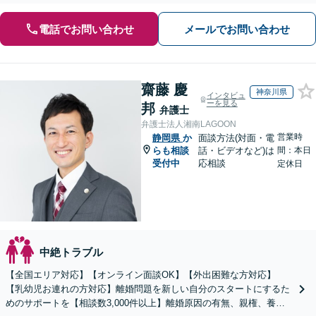
電話でお問い合わせ
メールでお問い合わせ
齋藤 慶
神奈川県
インタビュ
ーを見る
邦
弁護士
弁護士法人湘南LAGOON
営業時
静岡県
か
面談方法(対面・電
らも相談
話・ビデオなど)は
間：本日
受付中
応相談
定休日
中絶トラブル
【全国エリア対応】【オンライン面談OK】【外出困難な方対応】
【乳幼児お連れの方対応】離婚問題を新しい自分のスタートにするた
めのサポートを【相談数3,000件以上】離婚原因の有無、親権、養育