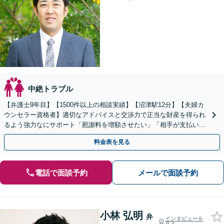
中絶トラブル
【弁護士9年目】【1500件以上の相談実績】【沼津駅12分】【夫婦カ
ウンセラー資格者】適切なアドバイスと交渉力で正当な財産を得られ
るよう強力なにサポート「慰謝料を増額させたい」「相手が支払いに
応じない」などもご相談を【初回相談30分無料】
料金表を見る
電話で面談予約
メールで面談予約
小林 弘明
弁
インタビューを