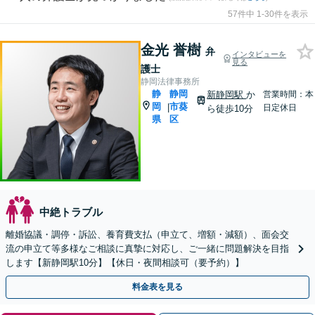
57件中 1-30件を表示
金光 誉樹
弁
インタビューを
見る
護士
静岡法律事務所
静
静岡
新静岡駅
か
営業時間：本
岡
市葵
|
日定休日
ら徒歩10分
県
区
中絶トラブル
離婚協議・調停・訴訟、養育費支払（申立て、増額・減額）、面会交
流の申立て等多様なご相談に真摯に対応し、ご一緒に問題解決を目指
します【新静岡駅10分】【休日・夜間相談可（要予約）】
料金表を見る