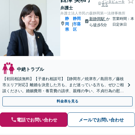
インタビューを
見る
弁護士
弁護士法人市民の森静岡第一法律事務所
静
静岡
新静岡駅
か
営業時間：本
岡
市葵
|
日定休日
ら徒歩5分
県
区
中絶トラブル
【初回相談無料】【子連れ相談可】【静岡市／焼津市／島田市／藤枝
市エリア対応】離婚を決意した方も、まだ迷っている方も、ぜひご相
談ください。婚姻費用・養育費の請求、親権の争い、不貞行為の慰謝
料請求、離婚原因の有無、財産分与など
料金表を見る
電話でお問い合わせ
メールでお問い合わせ