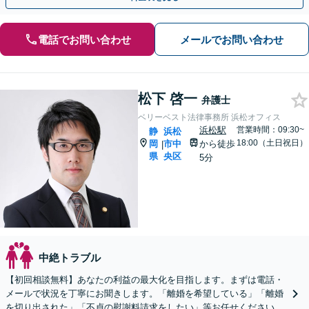
電話でお問い合わせ
メールでお問い合わせ
松下 啓一
弁護士
ベリーベスト法律事務所 浜松オフィス
浜松駅
営業時間：09:30~
静
浜松
18:00（土日祝日）
岡
市中
から徒歩
|
県
央区
5分
中絶トラブル
【初回相談無料】あなたの利益の最大化を目指します。まずは電話・
メールで状況を丁寧にお聞きします。「離婚を希望している」「離婚
を切り出された」「不貞の慰謝料請求をしたい」等お任せください。