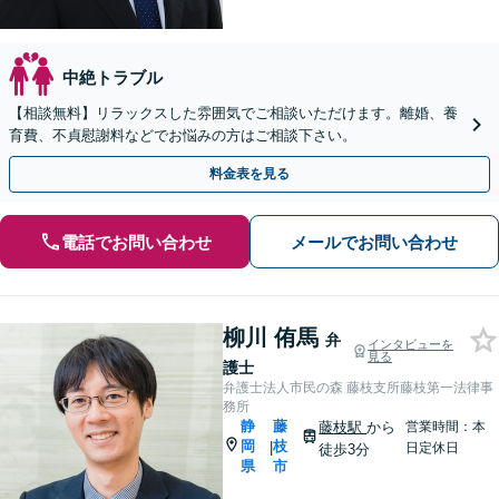
中絶トラブル
【相談無料】リラックスした雰囲気でご相談いただけます。離婚、養
育費、不貞慰謝料などでお悩みの方はご相談下さい。
料金表を見る
電話でお問い合わせ
メールでお問い合わせ
柳川 侑馬
弁
インタビューを
見る
護士
弁護士法人市民の森 藤枝支所藤枝第一法律事
務所
静
藤
藤枝駅
から
営業時間：本
岡
枝
|
日定休日
徒歩3分
県
市