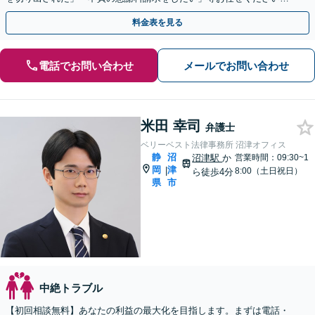
【リーズナブルな料金設定】
料金表を見る
電話でお問い合わせ
メールでお問い合わせ
米田 幸司
弁護士
ベリーベスト法律事務所 沼津オフィス
静
沼
沼津駅
か
営業時間：09:30~1
岡
津
|
8:00（土日祝日）
ら徒歩4分
県
市
中絶トラブル
【初回相談無料】あなたの利益の最大化を目指します。まずは電話・