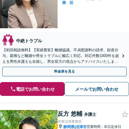
県
区
中絶トラブル
【初回相談無料】【実績豊富】離婚協議、不貞慰謝料の請求、財産分
与、親権など離婚や男女トラブルに幅広く対応。対応件数1000件を超
える男性弁護士も在籍し、男女双方の視点からアドバイスいたします
【新静岡駅直結】【子連れ相談OK】
料金表を見る
電話でお問い合わせ
メールでお問い合わせ
反方 悠輔
弁護士
伊東法律事務所
静岡県
沼津市
営業時間：本日定休日
|