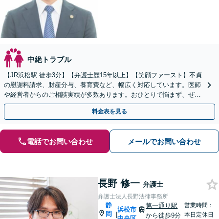
中絶トラブル
【JR浜松駅 徒歩3分】【弁護士歴15年以上】【笑顔ファースト】不貞
の慰謝料請求、財産分与、養育費など、幅広く対応しています。医師
や経営者からのご相談実績が多数あります。おひとりで悩まず、ぜひ
弁護士にご相談ください。【初回面談無料】
料金表を見る
電話でお問い合わせ
メールでお問い合わせ
長野 修一
弁護士
弁護士法人長野法律事務所
静
第一通り駅
営業時間：
浜松市
岡
|
本日定休日
から徒歩9分
中央区