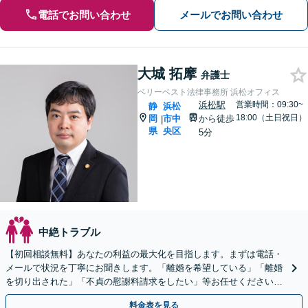
電話でお問い合わせ
メールでお問い合わせ
大城 拓摩
弁護士
ベリーベスト法律事務所 浜松オフィス
浜松駅
営業時間：09:30~
静
浜松
18:00（土日祝日）
岡
市中
から徒歩
|
県
央区
5分
中絶トラブル
【初回相談無料】あなたの利益の最大化を目指します。まずは電話・
メールで状況を丁寧にお聞きします。「離婚を希望している」「離婚
を切り出された」「不貞の慰謝料請求をしたい」等お任せください。
【リーズナブルな料金設定】
料金表を見る