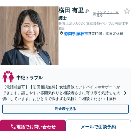
横田 有里
弁
インタビューを
見る
護士
弁護士法人GoDo 支部藤枝やいづ合同法律事
務所
静岡県
藤枝市
営業時間：本日定休日
|
中絶トラブル
【電話相談可】【初回相談無料】女性目線でアドバイスやサポートが
できます。話しやすい雰囲気作りと相談者さまに寄り添う気持ちを大
切にしています。おひとりで悩まずお気軽にご相談ください【藤枝の
老舗事務所】【弁護士3人在籍】
料金表を見る
電話でお問い合わせ
メールで面談予約