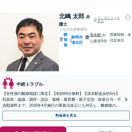
北嶋 太郎
弁
インタビューを
見る
護士
ミモザ法律事務所
静
清水駅
か
営業時間：本
静岡市
岡
|
日定休日
ら徒歩5分
清水区
県
中絶トラブル
【女性側の離婚相談に限定】【初回60分無料】【清水駅徒歩約5分】
別居前・協議・調停・訴訟、親権・養育費・親子交流・財産分与・不
貞慰謝料まで。2026年4月施行の家族法改正にも対応し、離婚後の生
活を見据えて解決を支えます。
料金表を見る