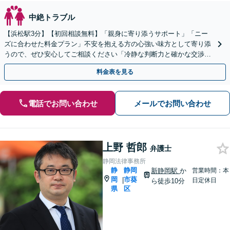
中絶トラブル
【浜松駅3分】【初回相談無料】「親身に寄り添うサポート」「ニー
ズに合わせた料金プラン」不安を抱える方の心強い味方として寄り添
うので、ぜひ安心してご相談ください「冷静な判断力と確かな交渉力
で、あなたの権利を守ります」【休日・夜間相談可】
料金表を見る
電話でお問い合わせ
メールでお問い合わせ
上野 哲郎
弁護士
静岡法律事務所
静
静岡
新静岡駅
か
営業時間：本
岡
市葵
|
日定休日
ら徒歩10分
県
区