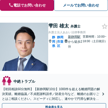
電話でお問い合わせ
メールでお問い合わせ
雫田 雄太
弁護士
弁護士法人あおい法律事務所
新静岡駅
営業時間：10:00~
静
静岡
18:00（土日祝日）
岡
市葵
から徒歩2
|
県
区
分
中絶トラブル
【初回相談60分無料】【新静岡駅10分】1000件を超える離婚問題の解
決実績。離婚協議／不貞慰謝料請求／財産分与など、離婚のお困りご
とはご相談ください。スピーディに対応し、速やかで円滑な解決を目
指します【女性弁護士・男性弁護士どちらも所属】
料金表を見る