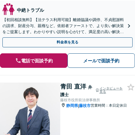
中絶トラブル
【初回相談無料】【法テラス利用可能】離婚協議や調停、不貞慰謝料
の請求、財産分与、親権など。依頼者ファーストで、より良い解決策
をご提案します。わかりやすい説明を心がけて、満足度の高い解決を
目指します【焼津駅2分】
料金表を見る
電話で面談予約
メールで面談予約
青田 直洋
弁
インタビューを
見る
護士
藤枝市役所前法律事務所
静岡県
藤枝市
営業時間：本日定休日
|