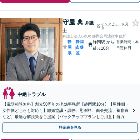
守屋 典
弁護
インタビューを見
る
士
弁護士法人GoDo 静岡合同法律事務所
静
静岡
静岡駅
から
営業時間：本
岡
市葵
|
日定休日
徒歩10分
県
区
中絶トラブル
【電話相談無料】創立50周年の老舗事務所【静岡駅10分】【男性側・
女性側どちらも対応可】離婚協議・調停、慰謝料、面会交流、養育費
など、最適な解決策をご提案【バックアッププランもご用意】自力で
書面作成をしたい方におすすめ【法テラス可】
料金表を見る