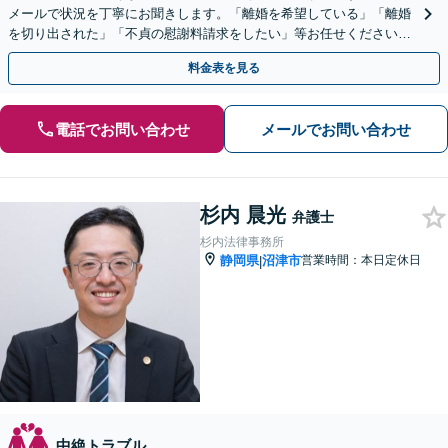
メールで状況を丁寧にお聞きします。「離婚を希望している」「離婚
を切り出された」「不貞の慰謝料請求をしたい」等お任せください。
【リーズナブルな料金設定】
料金表を見る
電話でお問い合わせ
メールでお問い合わせ
杉内 晨光
弁護士
杉内法律事務所
静岡県
沼津市
営業時間：本日定休日
|
中絶トラブル