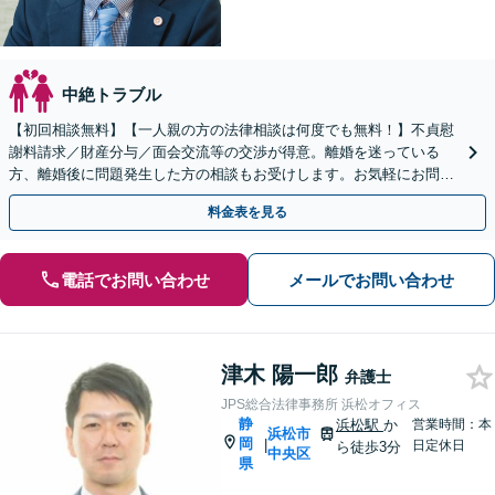
中絶トラブル
【初回相談無料】【一人親の方の法律相談は何度でも無料！】不貞慰
謝料請求／財産分与／面会交流等の交渉が得意。離婚を迷っている
方、離婚後に問題発生した方の相談もお受けします。お気軽にお問い
合わせください【完全個室相談】【藤枝駅1分】
料金表を見る
電話でお問い合わせ
メールでお問い合わせ
津木 陽一郎
弁護士
JPS総合法律事務所 浜松オフィス
静
浜松駅
か
営業時間：本
浜松市
岡
|
日定休日
ら徒歩3分
中央区
県