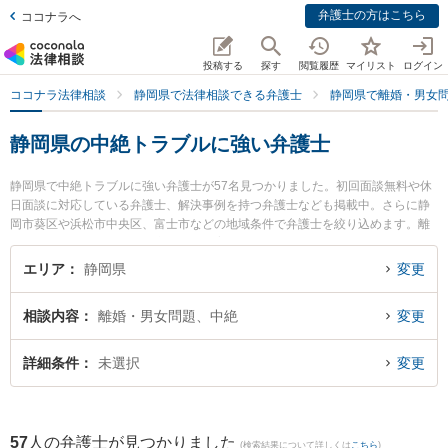
弁護士の方はこちら
ココナラへ
投稿する
探す
閲覧履歴
マイリスト
ログイン
ココナラ法律相談
静岡県で法律相談できる弁護士
静岡県で離婚・男女
静岡県の中絶トラブルに強い弁護士
静岡県で中絶トラブルに強い弁護士が57名見つかりました。初回面談無料や休
日面談に対応している弁護士、解決事例を持つ弁護士なども掲載中。さらに静
岡市葵区や浜松市中央区、富士市などの地域条件で弁護士を絞り込めます。離
婚・男女問題に関係する財産分与や養育費、親権等の細かな分野での絞り込み
検索もでき便利です。特に静岡法律事務所の金光 誉樹弁護士や弁護士法人あお
エリア
静岡県
変更
い法律事務所の雫田 雄太弁護士、ベリーベスト法律事務所 浜松オフィスの松下
啓一弁護士のプロフィール情報や弁護士費用、強みなどが注目されています。
相談内容
離婚・男女問題、中絶
変更
『静岡県で土日や夜間に発生した中絶トラブルのトラブルを今すぐに弁護士に
相談したい』『中絶トラブルのトラブル解決の実績豊富な近くの弁護士を検索
したい』『初回相談無料で中絶トラブルを法律相談できる静岡県内の弁護士に
詳細条件
未選択
変更
相談予約したい』などでお困りの相談者さんにおすすめです。
57
人の弁護士が見つかりました
(検索結果について詳しくは
こちら
)