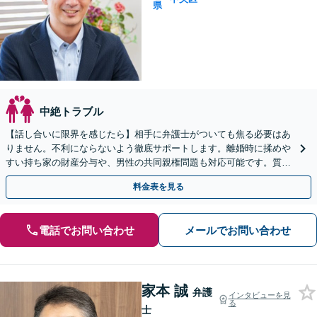
県
中絶トラブル
【話し合いに限界を感じたら】相手に弁護士がついても焦る必要はあ
りません。不利にならないよう徹底サポートします。離婚時に揉めや
すい持ち家の財産分与や、男性の共同親権問題も対応可能です。質の
高い解決を目指します。まずはご相談ください。
料金表を見る
電話でお問い合わせ
メールでお問い合わせ
家本 誠
弁護
インタビューを見
る
士