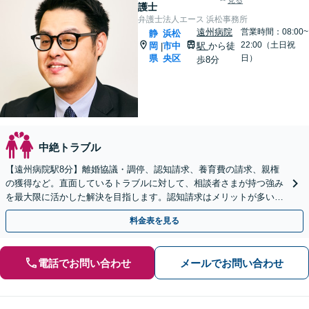
見る
護士
弁護士法人エース 浜松事務所
遠州病院
営業時間：08:00~
静
浜松
22:00（土日祝
岡
市中
駅
から徒
|
県
央区
日）
歩8分
中絶トラブル
【遠州病院駅8分】離婚協議・調停、認知請求、養育費の請求、親権
の獲得など。直面しているトラブルに対して、相談者さまが持つ強み
を最大限に活かした解決を目指します。認知請求はメリットが多いの
で、弁護士と詳しくお話してみませんか【初回相談無料】
料金表を見る
電話でお問い合わせ
メールでお問い合わせ