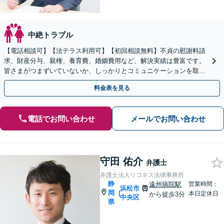
中絶トラブル
【電話相談可】【法テラス利用可】【初回相談無料】不貞の慰謝料請
求、財産分与、親権、養育費、婚姻費用など、解決実績は豊富です。
皆さまがつまずいていないか、しっかりとコミュニケーションを取り
ながらお話を進めてまいります
料金表を見る
電話でお問い合わせ
メールでお問い合わせ
守田 佑介
弁護士
弁護士法人リコネス法律事務所
静
遠州病院駅
営業時間：
浜松市
岡
|
本日定休日
から徒歩3分
中央区
県