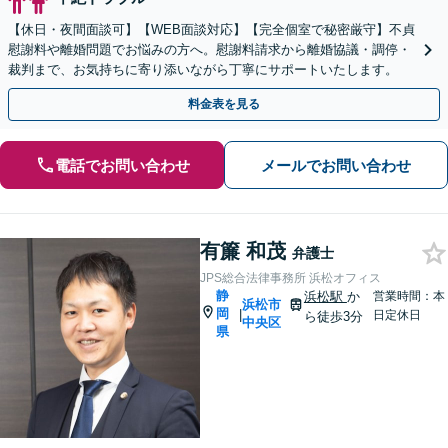
【休日・夜間面談可】【WEB面談対応】【完全個室で秘密厳守】不貞
慰謝料や離婚問題でお悩みの方へ。慰謝料請求から離婚協議・調停・
裁判まで、お気持ちに寄り添いながら丁寧にサポートいたします。
料金表を見る
電話でお問い合わせ
メールでお問い合わせ
有簾 和茂
弁護士
JPS総合法律事務所 浜松オフィス
静
浜松駅
か
営業時間：本
浜松市
岡
|
日定休日
ら徒歩3分
中央区
県