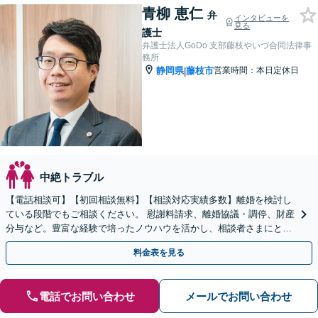
青柳 恵仁
弁
インタビューを
見る
護士
弁護士法人GoDo 支部藤枝やいづ合同法律事
務所
静岡県
藤枝市
営業時間：本日定休日
|
中絶トラブル
【電話相談可】【初回相談無料】【相談対応実績多数】離婚を検討し
ている段階でもご相談ください。 慰謝料請求、離婚協議・調停、財産
分与など。豊富な経験で培ったノウハウを活かし、相談者さまにとっ
て最善の解決を目指します
料金表を見る
電話でお問い合わせ
メールでお問い合わせ