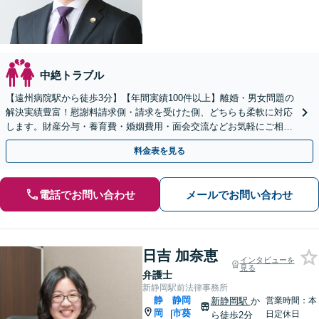
中絶トラブル
【遠州病院駅から徒歩3分】【年間実績100件以上】離婚・男女問題の
解決実績豊富！慰謝料請求側・請求を受けた側、どちらも柔軟に対応
します。財産分与・養育費・婚姻費用・面会交流などお気軽にご相談
ください。【完全個室対応】
料金表を見る
電話でお問い合わせ
メールでお問い合わせ
日吉 加奈恵
インタビューを
見る
弁護士
新静岡駅前法律事務所
静
静岡
新静岡駅
か
営業時間：本
岡
市葵
|
日定休日
ら徒歩2分