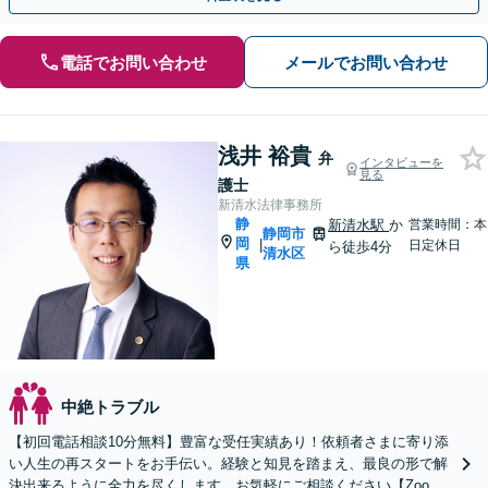
電話でお問い合わせ
メールでお問い合わせ
浅井 裕貴
弁
インタビューを
見る
護士
新清水法律事務所
静
新清水駅
か
営業時間：本
静岡市
岡
|
日定休日
ら徒歩4分
清水区
県
中絶トラブル
【初回電話相談10分無料】豊富な受任実績あり！依頼者さまに寄り添
い人生の再スタートをお手伝い。経験と知見を踏まえ、最良の形で解
決出来るように全力を尽くします。お気軽にご相談ください【Zoom