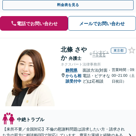
費、財産分与、慰謝料請求【夜間・休日相談可】
料金表を見る
電話でお問い合わせ
メールでお問い合わせ
北條 さや
東京都
インタビュ
ーを見る
か
弁護士
ネクスパート法律事務所
営業時間：09:
静岡県
面談方法(対面・
からも相
電話・ビデオな
00~21:00（土
談受付中
ど)は応相談
日祝日）
中絶トラブル
【来所不要／全国対応】不倫の慰謝料問題は請求したい方・請求され
た方の双方に相談料0円で対応しています。豊富な実績と経験のある