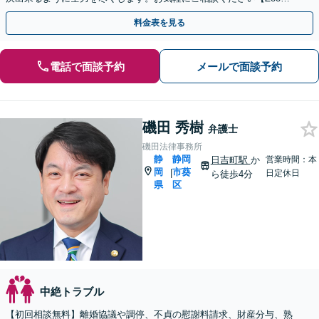
相談可】【全国対応可】【新清水駅5分】
料金表を見る
電話で面談予約
メールで面談予約
磯田 秀樹
弁護士
磯田法律事務所
静
静岡
日吉町駅
か
営業時間：本
岡
市葵
|
日定休日
ら徒歩4分
県
区
中絶トラブル
【初回相談無料】離婚協議や調停、不貞の慰謝料請求、財産分与、熟