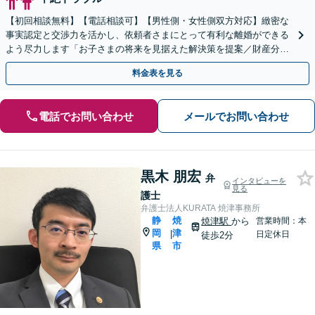
【初回相談無料】【電話相談可】【男性側・女性側双方対応】緻密な
事実認定と交渉力を活かし、依頼者さまにとって有利な離婚ができる
よう尽力します「お子さまの将来を見据えた解決策を提案／財産分
与・養育費・親権」【子連れ相談可】【休日・夜間相談可】
料金表を見る
電話でお問い合わせ
メールでお問い合わせ
黒木 朋宏
弁
インタビューを
見る
護士
弁護士法人KURATA 焼津事務所
静
焼
焼津駅
から
営業時間：本
岡
津
|
日定休日
徒歩2分
県
市