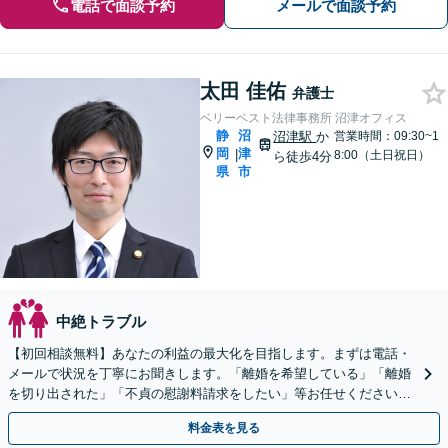
電話で面談予約
メールで面談予約
太田 佳佑
弁護士
ベリーベスト法律事務所 沼津オフィス
静
沼
沼津駅
か
営業時間：09:30~1
岡
津
|
8:00（土日祝日）
ら徒歩4分
県
市
中絶トラブル
【初回相談無料】あなたの利益の最大化を目指します。まずは電話・
メールで状況を丁寧にお聞きします。「離婚を希望している」「離婚
を切り出された」「不貞の慰謝料請求をしたい」等お任せください。
【リーズナブルな料金設定】
料金表を見る