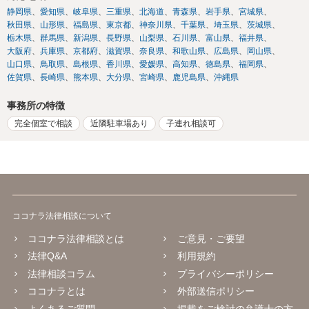
静岡県
愛知県
岐阜県
三重県
北海道
青森県
岩手県
宮城県
秋田県
山形県
福島県
東京都
神奈川県
千葉県
埼玉県
茨城県
栃木県
群馬県
新潟県
長野県
山梨県
石川県
富山県
福井県
大阪府
兵庫県
京都府
滋賀県
奈良県
和歌山県
広島県
岡山県
山口県
鳥取県
島根県
香川県
愛媛県
高知県
徳島県
福岡県
佐賀県
長崎県
熊本県
大分県
宮崎県
鹿児島県
沖縄県
事務所の特徴
完全個室で相談
近隣駐車場あり
子連れ相談可
ココナラ法律相談について
ココナラ法律相談とは
ご意見・ご要望
法律Q&A
利用規約
法律相談コラム
プライバシーポリシー
ココナラとは
外部送信ポリシー
よくあるご質問
掲載をご検討の弁護士の方