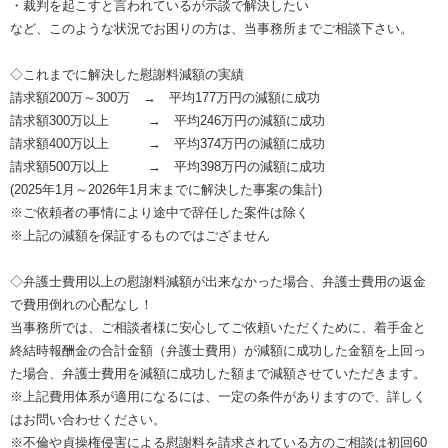
・裁判を起こすと言われているが示談で解決したい
など、このような状況でお困りの方は、当事務所までご相談下さい。
◇これまでに解決した慰謝料減額の実績
請求額200万～300万 → 平均177万円の減額に成功
請求額300万以上 → 平均246万円の減額に成功
請求額400万以上 → 平均374万円の減額に成功
請求額500万以上 → 平均398万円の減額に成功
(2025年1月～2026年1月末までに解決した事案の集計)
※ご依頼者の事情により途中で辞任した案件は除く
※上記の減額を保証するものではござません
◇弁護士費用以上の慰謝料減額が出来なかった場合、弁護士費用の返金
で費用倒れの心配なし！
当事務所では、ご相談者様に安心してご依頼いただくために、着手金と
終結時報酬金の合計金額（弁護士費用）が減額に成功した金額を上回っ
た場合、弁護士費用を減額に成功した額まで減額させていただきます。
※上記費用体系が適用になるには、一定の条件がありますので、詳しく
はお問い合わせください。
※不倫や貞操権侵害による慰謝料を請求されている方のご相談は初回60