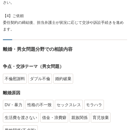
さい。
【4】ご依頼
委任契約の締結後、担当弁護士が状況に応じて交渉や訴訟手続きを進め
ます。
離婚・男女問題分野での相談内容
争点・交渉テーマ（男女問題）
不倫慰謝料
ダブル不倫
婚約破棄
離婚原因
DV・暴力
性格の不一致
セックスレス
モラハラ
生活費を渡さない
借金・浪費癖
親族関係
育児放棄