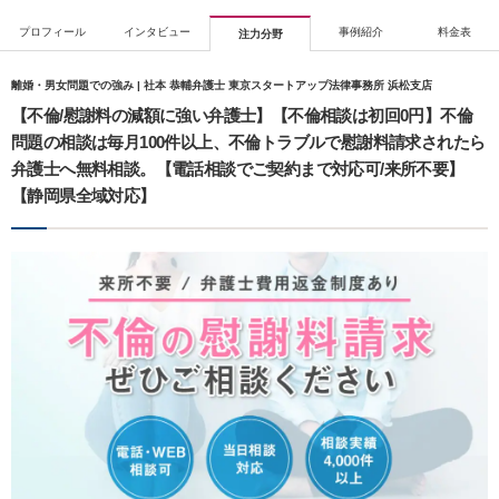
プロフィール
インタビュー
事例紹介
料金表
注力分野
離婚・男女問題での強み | 社本 恭輔弁護士 東京スタートアップ法律事務所 浜松支店
【不倫/慰謝料の減額に強い弁護士】【不倫相談は初回0円】不倫
問題の相談は毎月100件以上、不倫トラブルで慰謝料請求されたら
弁護士へ無料相談。【電話相談でご契約まで対応可/来所不要】
【静岡県全域対応】