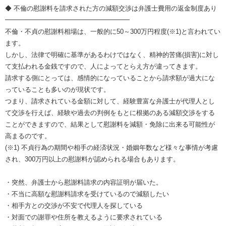
◆ 不倫の慰謝料を請求された方の減額交渉は弁護士費用の返金制度あり
━━━━━━━━━━━━━━━━━━━
不倫・不貞の慰謝料相場は、一般的に50～300万円程度(※1)と言われてい
ます。
しかし、法律で明確に基準があるわけではなく、精神的苦痛(損害)に対し
て支払われる金銭ですので、人によってとらえ方が違ってきます。
請求する側にとっては、感情的になっていることから請求額が過大にな
っていることも多いのが現状です。
つまり、請求されている金額に対して、経験豊富な弁護士が代理人とし
て交渉を行えば、経験や過去の判例をもとに根拠のある減額交渉をする
ことができますので、結果として慰謝料を減額・免除に出来る可能性が
高まるのです。
(※1) 不貞行為の期間や相手の経済状況・婚姻年数など様々な事情が考慮
され、300万円以上の慰謝料が認められる場合もあります。
・突然、弁護士から慰謝料請求の内容証明が届いた。
・不当に高額な慰謝料請求を受けているので減額したい
・相手方との交渉が不安で代理人を探している
・対面での謝罪や住所を教えるように要求されている