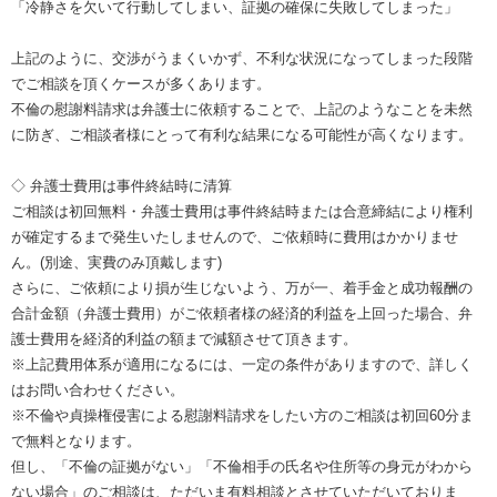
「冷静さを欠いて行動してしまい、証拠の確保に失敗してしまった」
上記のように、交渉がうまくいかず、不利な状況になってしまった段階
でご相談を頂くケースが多くあります。
不倫の慰謝料請求は弁護士に依頼することで、上記のようなことを未然
に防ぎ、ご相談者様にとって有利な結果になる可能性が高くなります。
◇ 弁護士費用は事件終結時に清算
ご相談は初回無料・弁護士費用は事件終結時または合意締結により権利
が確定するまで発生いたしませんので、ご依頼時に費用はかかりませ
ん。(別途、実費のみ頂戴します)
さらに、ご依頼により損が生じないよう、万が一、着手金と成功報酬の
合計金額（弁護士費用）がご依頼者様の経済的利益を上回った場合、弁
護士費用を経済的利益の額まで減額させて頂きます。
※上記費用体系が適用になるには、一定の条件がありますので、詳しく
はお問い合わせください。
※不倫や貞操権侵害による慰謝料請求をしたい方のご相談は初回60分ま
で無料となります。
但し、「不倫の証拠がない」「不倫相手の氏名や住所等の身元がわから
ない場合」のご相談は、ただいま有料相談とさせていただいておりま