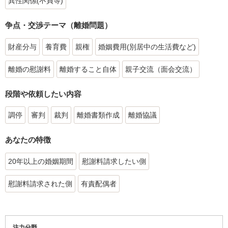
異性関係(不貞等)
争点・交渉テーマ（離婚問題）
財産分与
養育費
親権
婚姻費用(別居中の生活費など)
離婚の慰謝料
離婚すること自体
親子交流（面会交流）
段階や依頼したい内容
調停
審判
裁判
離婚書類作成
離婚協議
あなたの特徴
20年以上の婚姻期間
慰謝料請求したい側
慰謝料請求された側
有責配偶者
注力分野