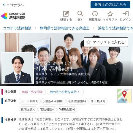
弁護士の方はこちら
ココナラへ
投稿する
探す
閲覧履歴
マイリスト
ログイン
ココナラ法律相談
静岡県で法律相談できる弁護士
浜松市で法律相談で
マイリストに入れる
しゃもと きょうすけ
社本 恭輔
弁護士
東京スタートアップ法律事務所 浜松支店
新浜松駅
静岡県
浜松市中央区鍛冶町140 浜松Cビル4階421号室
注力分野
離婚・男女問題
他の注力分野を表示
対応体制
カード利用可
分割払い利用可
初回面談無料
休日面談可
夜間面談可
電話相談可
WEB面談可
法律相談は「完全予約制」となります。お電話ですぐにご質問や弁護士と話し
注意補足
たいという要望には応じかねますので何卒ご了承下さい。(※要予約で当日中
の弁護士相談には対応しています。)英語・中国語による対応も可能です。