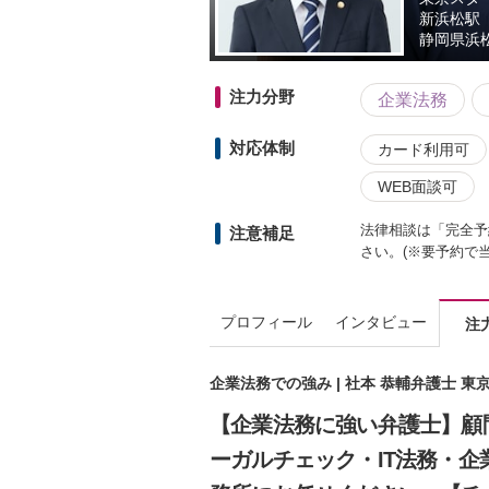
新浜松駅
静岡県
浜
注力分野
企業法務
対応体制
カード利用可
WEB面談可
法律相談は「完全予
注意補足
さい。(※要予約で
プロフィール
インタビュー
注
企業法務での強み | 社本 恭輔弁護士 
【企業法務に強い弁護士】顧
ーガルチェック・IT法務・