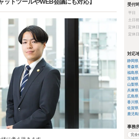
ャットツールやWEB会議にも対応】
受付
平日
土日
定休
定休
対応
静岡県
青森県
福島県
茨城県
山梨県
兵庫県
広島県
香川県
佐賀県
鹿児島
事務
完全