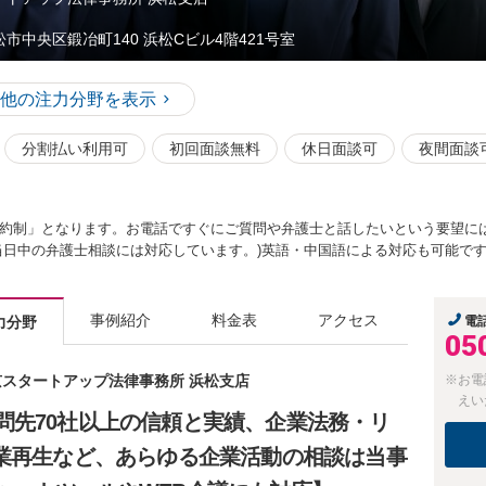
松市中央区鍛冶町140 浜松Cビル4階421号室
他の注力分野を表示
分割払い利用可
初回面談無料
休日面談可
夜間面談
約制」となります。お電話ですぐにご質問や弁護士と話したいという要望に
当日中の弁護士相談には対応しています。)英語・中国語による対応も可能で
事例紹介
料金表
アクセス
力分野
電
05
東京スタートアップ法律事務所 浜松支店
※お電
えい
問先70社以上の信頼と実績、企業法務・リ
企業再生など、あらゆる企業活動の相談は当事