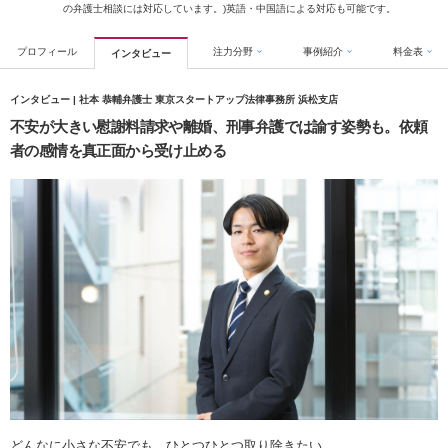
の弁護士相談には対応しています。)英語・中国語による対応も可能です。
プロフィール
注力分野
事例紹介
料金表
インタビュー
インタビュー | 社本 恭輔弁護士 東京スタートアップ法律事務所 浜松支店
不安が大きい慰謝料請求や離婚、刑事弁護では諭す姿勢も。依頼
者の感情を真正面から受け止める
どんなに小さな不安でも、ひとつひとつ取り除きたい。