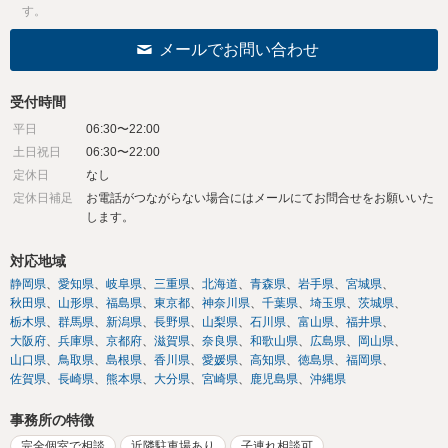
す。
メールでお問い合わせ
受付時間
平日
06:30〜22:00
土日祝日
06:30〜22:00
定休日
なし
定休日補足
お電話がつながらない場合にはメールにてお問合せをお願いいた
します。
対応地域
静岡県
愛知県
岐阜県
三重県
北海道
青森県
岩手県
宮城県
秋田県
山形県
福島県
東京都
神奈川県
千葉県
埼玉県
茨城県
栃木県
群馬県
新潟県
長野県
山梨県
石川県
富山県
福井県
大阪府
兵庫県
京都府
滋賀県
奈良県
和歌山県
広島県
岡山県
山口県
鳥取県
島根県
香川県
愛媛県
高知県
徳島県
福岡県
佐賀県
長崎県
熊本県
大分県
宮崎県
鹿児島県
沖縄県
事務所の特徴
完全個室で相談
近隣駐車場あり
子連れ相談可