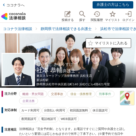
弁護士の方はこちら
ココナラへ
投稿する
探す
閲覧履歴
マイリスト
ログイン
ココナラ法律相談
静岡県で法律相談できる弁護士
浜松市で法律相談で
マイリストに入れる
しゃもと きょうすけ
社本 恭輔
弁護士
東京スタートアップ法律事務所 浜松支店
新浜松駅
静岡県
浜松市中央区鍛冶町140 浜松Cビル4階421号室
注力分野
離婚・男女問題
交通事故
借金・債務整理
刑事事件
企業法務
対応体制
カード利用可
分割払い利用可
初回面談無料
休日面談可
夜間面談可
電話相談可
WEB面談可
法律相談は「完全予約制」となります。お電話ですぐにご質問や弁護士と話し
注意補足
たいという要望には応じかねますので何卒ご了承下さい。(※要予約で当日中