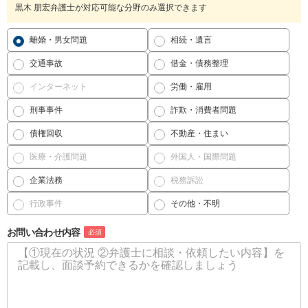
黒木 朋宏弁護士が対応可能な分野のみ選択できます
離婚・男女問題
相続・遺言
交通事故
借金・債務整理
インターネット
労働・雇用
刑事事件
詐欺・消費者問題
債権回収
不動産・住まい
医療・介護問題
外国人・国際問題
企業法務
税務訴訟
行政事件
その他・不明
お問い合わせ内容
必須