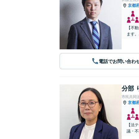
京都
【不動
ます。
電話でお問い合わ
分部 
市民共同
京都
【法テ
議・不