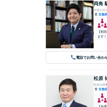
両角 
弁護士法
京都
【初回
ます！
電話でお問い合わ
松原 
松原法律
京都
【弁護