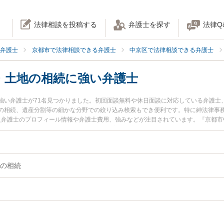
法律相談を投稿する
弁護士を探す
法律Q
弁護士
京都市で法律相談できる弁護士
中京区で法律相談できる弁護士
・土地の相続に強い弁護士
強い弁護士が71名見つかりました。初回面談無料や休日面談に対応している弁護士
の相続、遺産分割等の細かな分野での絞り込み検索もでき便利です。特に紳法律事務
浩之弁護士のプロフィール情報や弁護士費用、強みなどが注目されています。『京都
』『不動産・土地の相続のトラブル解決の実績豊富な近くの弁護士を検索したい』
い』などでお困りの相談者さんにおすすめです。
の相続