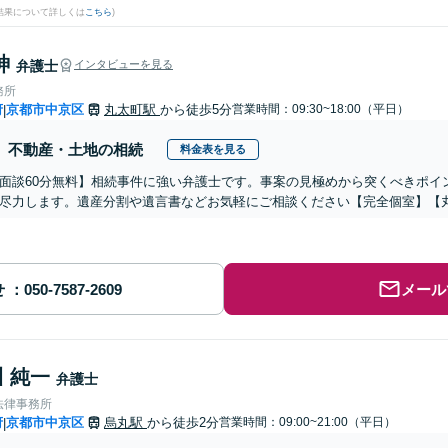
結果について詳しくは
こちら
)
紳
弁護士
インタビューを見る
務所
府
京都市中京区
丸太町駅
から徒歩5分
営業時間：09:30~18:00（平日）
|
不動産・土地の相続
料金表を見る
面談60分無料】相続事件に強い弁護士です。事案の見極めから突くべきポイ
尽力します。遺産分割や遺言書などお気軽にご相談ください【完全個室】【
せ
メール
 純一
弁護士
法律事務所
府
京都市中京区
烏丸駅
から徒歩2分
営業時間：09:00~21:00（平日）
|