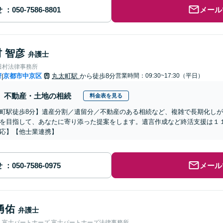
せ
メール
 智彦
弁護士
田村法律事務所
府
京都市中京区
丸太町駅
から徒歩8分
営業時間：09:30~17:30（平日）
|
不動産・土地の相続
料金表を見る
町駅徒歩8分】遺産分割／遺留分／不動産のある相続など、複雑で長期化し
を目指して、あなたに寄り添った提案をします。遺言作成など終活支援は１
応】【他士業連携】
せ
メール
勇佑
弁護士
人富士パートナーズ 富士パートナーズ法律事務所