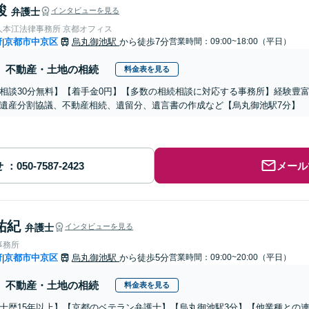
駿
弁護士
インタビューを見る
人本江法律事務所 京都オフィス
府
京都市中京区
烏丸御池駅
から徒歩7分
営業時間：09:00~18:00（平日）
|
不動産・土地の相続
料金表を見る
相談30分無料】【着手金0円】【多数の相続相談に対応する事務所】経験豊
遺産分割協議、不動産相続、遺留分、遺言書の作成など【烏丸御池駅7分】
せ
メール
祐紀
弁護士
インタビューを見る
事務所
府
京都市中京区
烏丸御池駅
から徒歩5分
営業時間：09:00~20:00（平日）
|
不動産・土地の相続
料金表を見る
士歴15年以上】【京都のベテラン弁護士】【烏丸御池駅3分】【他業種との