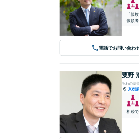
「親族
依頼者
電話でお問い合わ
粟野 
あわの法
京都
相続で