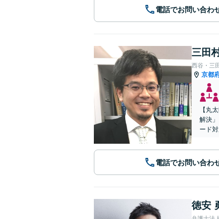
電話でお問い合わ
三田村
西谷・三
京都
【丸太
解決」
ード対
電話でお問い合わ
徳安 
弁護士法