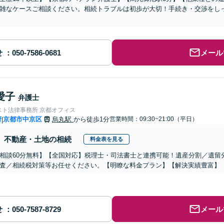
雑なケースご相談ください。相続トラブルは初歩が大切！手続き・交渉をし
せ
メール
愛子
弁護士
スト法律事務所 京都オフィス
府
京都市中京区
烏丸駅
から徒歩1分
営業時間：09:30~21:00（平日）
|
不動産・土地の相続
料金表を見る
相談60分無料】【全国対応】税理士・司法書士と連携可能！遺産分割／遺留
査／相続税対策等お任せください。【明瞭な料金プラン】【解決実績豊富】
せ
メール