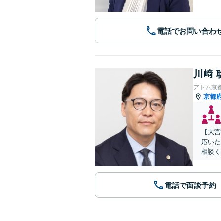
電話でお問い合わ
川﨑 
アトム京
京都
【大宮
応いた
相談く
電話で面談予約