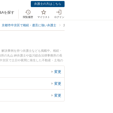
弁護士の方はこちら
&Aを探す
閲覧履歴
マイリスト
ログイン
京都市中京区で相続・遺言に強い弁護士
京都市中京区で不動産・土地の相続
、解決事例を持つ弁護士なども掲載中。相続・
所の丸山 紳弁護士や益川総合法律事務所の長
市中京区で土日や夜間に発生した不動産・土地の
『初回相談無料で不動産・土地の相続を法律相談
変更
変更
変更