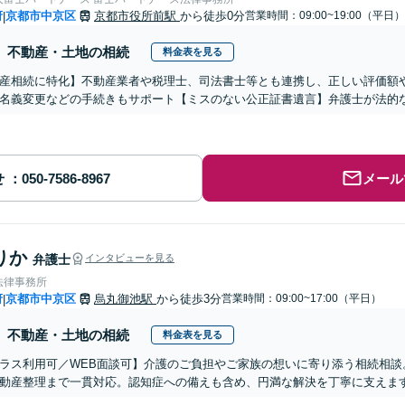
府
京都市中京区
京都市役所前駅
から徒歩0分
営業時間：09:00~19:00（平日）
|
不動産・土地の相続
料金表を見る
産相続に特化】不動産業者や税理士、司法書士等とも連携し、正しい評価額
名義変更などの手続きもサポート【ミスのない公正証書遺言】弁護士が法的
せ
メール
りか
弁護士
インタビューを見る
法律事務所
府
京都市中京区
烏丸御池駅
から徒歩3分
営業時間：09:00~17:00（平日）
|
不動産・土地の相続
料金表を見る
ラス利用可／WEB面談可】介護のご負担やご家族の想いに寄り添う相続相談
動産整理まで一貫対応。認知症への備えも含め、円満な解決を丁寧に支えま