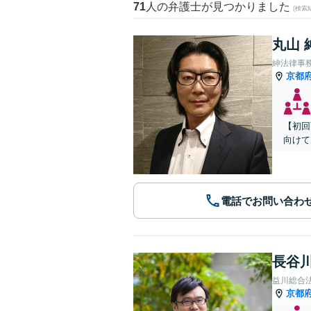
71
人の弁護士が見つかりました
(検索
丸山 
紳法律事
京都
【初回
向けて
電話でお問い合わ
長谷川
益川総合
京都