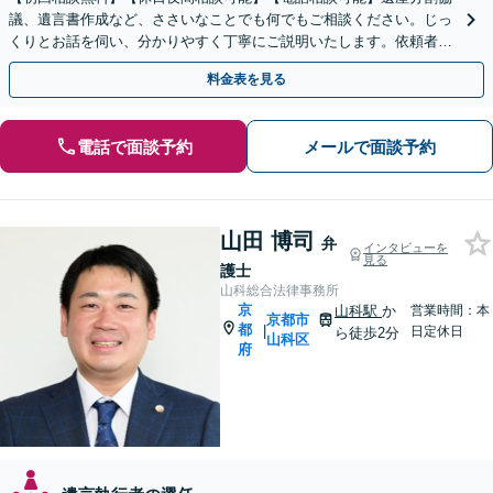
議、遺言書作成など、ささいなことでも何でもご相談ください。じっ
くりとお話を伺い、分かりやすく丁寧にご説明いたします。依頼者の
方の利益を最大化するために尽力いたします。
料金表を見る
電話で面談予約
メールで面談予約
山田 博司
弁
インタビューを
見る
護士
山科総合法律事務所
京
山科駅
か
営業時間：本
京都市
都
|
日定休日
ら徒歩2分
山科区
府