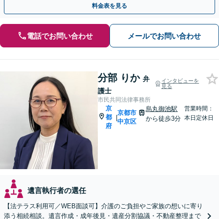
料金表を見る
電話でお問い合わせ
メールでお問い合わせ
分部 りか
弁
インタビューを
見る
護士
市民共同法律事務所
京
烏丸御池駅
営業時間：
京都市
都
|
本日定休日
から徒歩3分
中京区
府
遺言執行者の選任
【法テラス利用可／WEB面談可】介護のご負担やご家族の想いに寄り
添う相続相談。遺言作成・成年後見・遺産分割協議・不動産整理まで