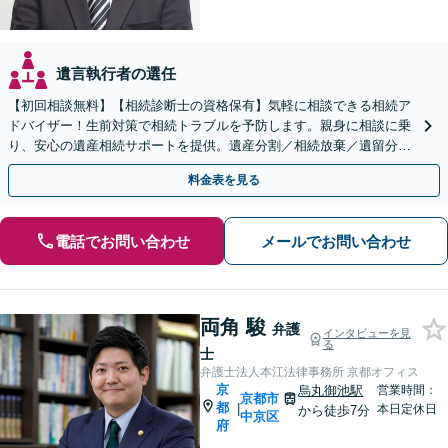
遺言執行者の選任
【初回相談無料】【相続診断士の資格保有】気軽に相談できる相続ア
ドバイザー！生前対策で相続トラブルを予防します。親身に相談に乗
り、安心の遺産相続サポートを提供。遺産分割／相続放棄／遺留分も
お任せ！【出張サポート】【完全個室】【丸太町駅6分】
料金表を見る
電話でお問い合わせ
メールでお問い合わせ
両角 駿
弁護
インタビューを見
る
士
弁護士法人本江法律事務所 京都オフィス
京
烏丸御池駅
営業時間：
京都市
都
|
本日定休日
から徒歩7分
中京区
府