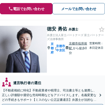
電話でお問い合わせ
メールでお問い合わせ
徳安 勇佑
弁護士
弁護士法人富士パートナーズ 富士パートナー
ズ法律事務所
京都市役所前
営業時間：
京
京都市
本日定休日
都
駅
から徒歩0
|
中京区
府
分
遺言執行者の選任
【不動産相続に特化】不動産業者や税理士、司法書士等とも連携し、
正しい評価額や適切な売却時期などをアドバイスします。名義変更な
どの手続きもサポート【ミスのない公正証書遺言】弁護士が法的な観
点から遺言書を作成します。