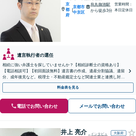
京
烏丸御池駅
営業時間：
京都市
都
|
本日定休日
から徒歩3分
中京区
府
遺言執行者の選任
相続に強い弁護士を探していませんか？【相続診断士の資格あり】
【電話相談可】【初回面談無料】遺言書の作成、遺産分割協議、遺留
分、成年後見など。税理士・不動産鑑定士など関連士業と連携し対応
可能です
料金表を見る
電話でお問い合わせ
メールでお問い合わせ
井上 亮介
大阪府
インタビュ