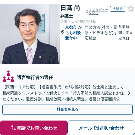
日髙 尚
大阪府
インタビュー
を見る
弁護士
大園・日髙法律事務所
営業時
京都市
か
面談方法(対面・電
らも相談
話・ビデオなど)は
間：本日
受付中
応相談
定休日
遺言執行者の選任
【関西エリア対応】【遺言書作成・出張相談対応】他士業と連携して
相続問題をワンストップで解決します「行方不明の相続人調査もお任
せください」遺産分割／相続放棄／相続人調査／遺留分侵害額請求／
登記など【休日・夜間面談可】【分割払い対応】
料金表を見る
電話でお問い合わせ
メールでお問い合わせ