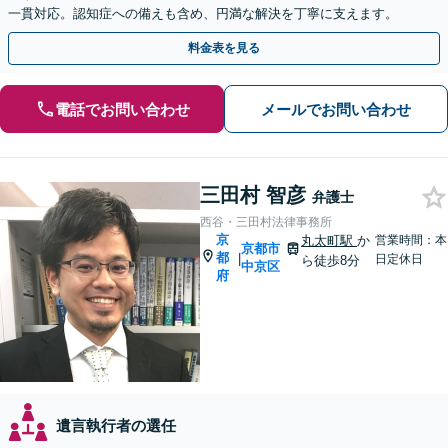
一貫対応。認知症への備えも含め、円満な解決を丁寧に支えます。
料金表を見る
電話でお問い合わせ
メールでお問い合わせ
三田村 智彦
弁護士
西谷・三田村法律事務所
京
丸太町駅
か
営業時間：本
京都市
都
|
日定休日
ら徒歩8分
中京区
府
遺言執行者の選任