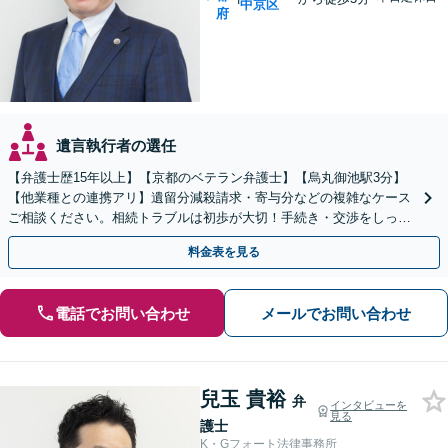
中京区
府
遺言執行者の選任
【弁護士歴15年以上】【京都のベテラン弁護士】【烏丸御池駅3分】
【他業種との連携アリ】遺留分減殺請求・寄与分などの複雑なケース
ご相談ください。相続トラブルは初歩が大切！手続き・交渉をしっか
りとサポートします。【初回面談無料】
料金表を見る
電話でお問い合わせ
メールでお問い合わせ
兒玉 貴裕
弁
インタビューを
見る
護士
K・Gフォート法律事務所