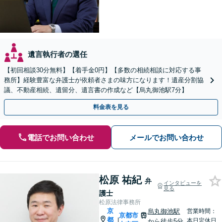
遺言執行者の選任
【初回相談30分無料】【着手金0円】【多数の相続相談に対応する事
務所】経験豊富な弁護士が依頼者さまの味方になります！遺産分割協
議、不動産相続、遺留分、遺言書の作成など【烏丸御池駅7分】
料金表を見る
電話でお問い合わせ
メールでお問い合わせ
松原 祐紀
弁
インタビューを
見る
護士
松原法律事務所
京
烏丸御池駅
営業時間：
京都市
都
|
本日定休日
から徒歩5分