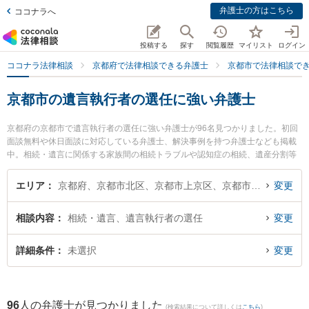
弁護士の方はこちら
ココナラへ
投稿する
探す
閲覧履歴
マイリスト
ログイン
ココナラ法律相談
京都府で法律相談できる弁護士
京都市で法律相談で
京都市の遺言執行者の選任に強い弁護士
京都府の京都市で遺言執行者の選任に強い弁護士が96名見つかりました。初回
面談無料や休日面談に対応している弁護士、解決事例を持つ弁護士なども掲載
中。相続・遺言に関係する家族間の相続トラブルや認知症の相続、遺産分割等
の細かな分野での絞り込み検索もでき便利です。特にあわの法律事務所の粟野
浩之弁護士や嶋田隼也法律事務所の嶋田 隼也弁護士、弁護士法人富士パートナ
エリア
京都府、京都市北区、京都市上京区、京都市左京区、京都市中京区、京都市東山区、京都市下京区、京都市南区、京都市右京区、京都市伏見区、京都市山科区、京都市西京区
変更
ーズ 富士パートナーズ法律事務所の徳安 勇佑弁護士のプロフィール情報や弁護
士費用、強みなどが注目されています。『京都市で土日や夜間に発生した遺言
相談内容
相続・遺言、遺言執行者の選任
変更
執行者の選任のトラブルを今すぐに弁護士に相談したい』『遺言執行者の選任
のトラブル解決の実績豊富な近くの弁護士を検索したい』『初回相談無料で遺
言執行者の選任を法律相談できる京都市内の弁護士に相談予約したい』などで
詳細条件
未選択
変更
お困りの相談者さんにおすすめです。
96
人の弁護士が見つかりました
(検索結果について詳しくは
こちら
)