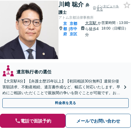
川﨑 聡介
弁
インタビューを
見る
護士
アトム京都法律事務所
大宮駅
か
営業時間：13:00~
京
京都
18:00（日曜日）
都
市中
ら徒歩4
|
府
京区
分
遺言執行者の選任
【大宮駅4分】【弁護士歴15年以上】【初回相談30分無料】遺留分侵
害額請求、不動産相続、遺言書作成など、幅広く対応いたします。早
めにご相談いただくことで親族間の争いを防ぐことが可能です。おひ
とりで悩まず、まずは弁護士にご相談ください。
料金表を見る
電話で面談予約
メールでお問い合わせ