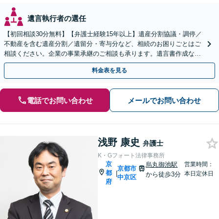
遺言執行者の選任
【初回相談30分無料】【弁護士経験15年以上】遺産分割協議・調停／
不動産を含む遺産分割／遺留分・寄与分など、相続のお困りごとはご
相談ください。企業の事業承継のご相談も承ります。遺言書作成など
生前対策もサポート【烏丸駅3分】【Web面談可】
料金表を見る
電話でお問い合わせ
メールでお問い合わせ
浅野 康史
弁護士
K・Gフォート法律事務所
京
烏丸御池駅
営業時間：
京都市
都
|
本日定休日
から徒歩3分
中京区
府