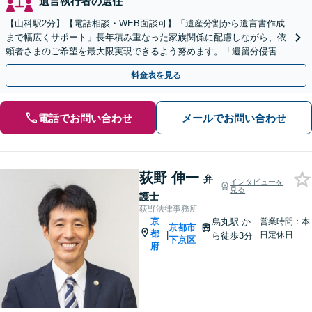
遺言執行者の選任
【山科駅2分】【電話相談・WEB面談可】「遺産分割から遺言書作成
まで幅広くサポート」長年積み重なった家族関係に配慮しながら、依
頼者さまのご希望を最大限実現できるよう努めます。「遺留分侵害額
請求／相続放棄／不動産・株式の相続／年金分割ほか」
料金表を見る
電話でお問い合わせ
メールでお問い合わせ
荻野 伸一
弁
インタビューを
見る
護士
荻野法律事務所
京
烏丸駅
か
営業時間：本
京都市
都
|
日定休日
ら徒歩3分
下京区
府