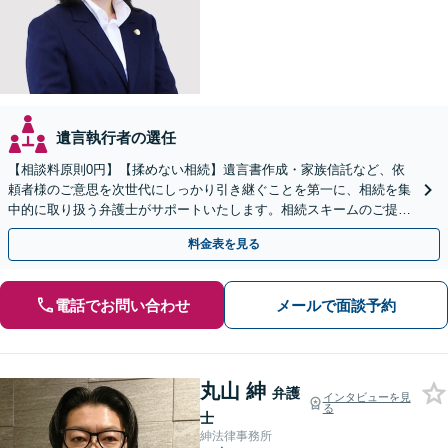
遺言執行者の選任
【相談料原則0円】【揉めない相続】遺言書作成・家族信託など、依
頼者様のご意思を次世代にしっかり引き継ぐことを第一に、相続を集
中的に取り扱う弁護士がサポートいたします。相続スキームのご提案
から遺言執行まで責任を持って対応させていただきます。
料金表を見る
電話でお問い合わせ
メールで面談予約
丸山 紳
弁護
インタビューを見
る
士
紳法律事務所