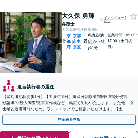
大久保 勇輝
インタビューを
見る
弁護士
大久保総合法律事務所
烏丸御池
営業時間：09:00~
京
京都
17:00（土日祝
都
市中
駅
から徒
|
府
京区
日）
歩1分
遺言執行者の選任
【烏丸御池駅徒歩1分】【出張訪問可】遺産分割協議/調停/遺留分侵害
額請求/相続人調査/遺言書作成など、幅広く対応いたします。また他
士業と連携可能なため、ワンストップでご相談いただけます。【土日
夜間対応】
料金表を見る