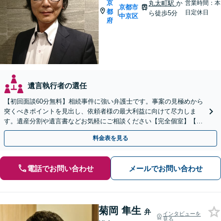
京
丸太町駅
か
営業時間：本
京都市
都
|
日定休日
ら徒歩5分
中京区
府
遺言執行者の選任
【初回面談60分無料】相続事件に強い弁護士です。事案の見極めから
突くべきポイントを見出し、依頼者様の最大利益に向けて尽力しま
す。遺産分割や遺言書などお気軽にご相談ください【完全個室】【丸
太町駅5分】
料金表を見る
電話でお問い合わせ
メールでお問い合わせ
菊岡 隼生
弁
インタビューを
見る