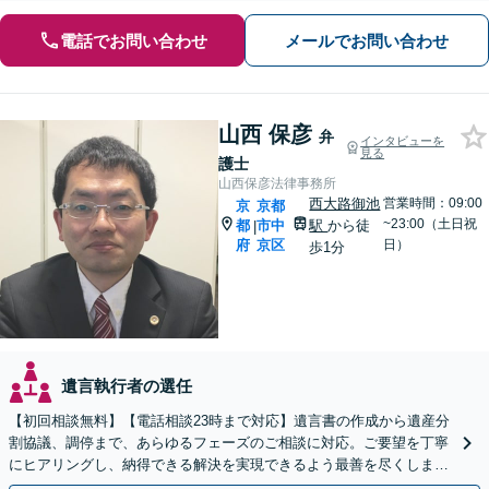
電話でお問い合わせ
メールでお問い合わせ
山西 保彦
弁
インタビューを
見る
護士
山西保彦法律事務所
西大路御池
営業時間：09:00
京
京都
~23:00（土日祝
都
市中
駅
から徒
|
府
京区
日）
歩1分
遺言執行者の選任
【初回相談無料】【電話相談23時まで対応】遺言書の作成から遺産分
割協議、調停まで、あらゆるフェーズのご相談に対応。ご要望を丁寧
にヒアリングし、納得できる解決を実現できるよう最善を尽くします
【夜間・休日対応可】【西大路御池駅徒歩1分】