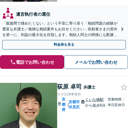
遺言執行者の選任
「親族間で揉めたくない」という不安に寄り添う「相続問題の経験が
豊富な弁護士／複雑な相続案件もお任せください」依頼者さまの意向
を第一に、利益の最大化を目指します。相続人同士の関係にも配慮
し、きめ細やかに対応
料金表を見る
電話でお問い合わせ
メールでお問い合わせ
荻原 卓司
弁護士
オギ法律事務所
京
くいな橋駅
営業時間：
京都市
都
|
本日定休日
から徒歩6分
伏見区
府