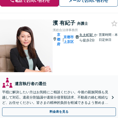
電話でお問い合わせ
メールでお問い合わせ
濱 有紀子
弁護士
濱総合法律事務所
京
丸太町駅
か
営業時間：本
京都市
都
|
日定休日
ら徒歩2分
上京区
府
遺言執行者の選任
平穏に解決したい方はお気軽にご相談ください。今後の親族関係も見
越して対応。遺産分割協議や遺留分侵害額請求、不動産の絡む相続な
ど、お任せください。皆さまの精神的負担を軽減できるよう努めます
【完全個室】【休日・夜間は要相談】【丸太町駅3分】
料金表を見る