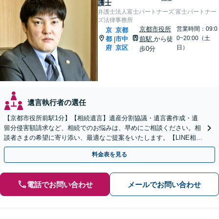
護士
弁護士法人富士パートナーズ 富士パートナー
ズ法律事務所
京都市役所
営業時間：09:0
京
京都
0~20:00（土
都
市中
前駅
から徒
|
府
京区
日）
歩0分
遺言執行者の選任
【京都市役所前駅1分】【相続遺言】遺産分割協議・遺言書作成・遺
留分侵害額請求など、相続でのお悩みは、早めにご相談ください。相
談者さまの希望に寄り添い、最適なご提案をいたします。【LINE相談
可能】【土日対応可能】【初回面談1時間無料】
料金表を見る
電話でお問い合わせ
メールでお問い合わせ