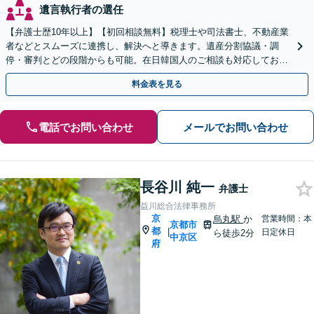
遺言執行者の選任
【弁護士歴10年以上】【初回相談無料】税理士や司法書士、不動産業
者などとスムーズに連携し、解決へと導きます。遺産分割協議・調
停・審判とどの段階からも可能。在日韓国人のご相談も対応しており
ます【休日・夜間相談可】【京都市役所前駅5分】
料金表を見る
電話でお問い合わせ
メールでお問い合わせ
長谷川 純一
弁護士
益川総合法律事務所
京
烏丸駅
か
営業時間：本
京都市
都
|
日定休日
ら徒歩2分
中京区
府