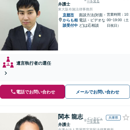
ーを見る
弁護士
東大阪布施法律事務所
営業時間：10:
京都市
面談方法(対面・
からも相
電話・ビデオな
00~19:00（土
談受付中
ど)は応相談
日祝日）
遺言執行者の選任
電話でお問い合わせ
メールでお問い合わせ
関本 龍志
兵庫県
インタビュ
ーを見る
弁護士
弁護士法人芦屋西宮市民法律事務所