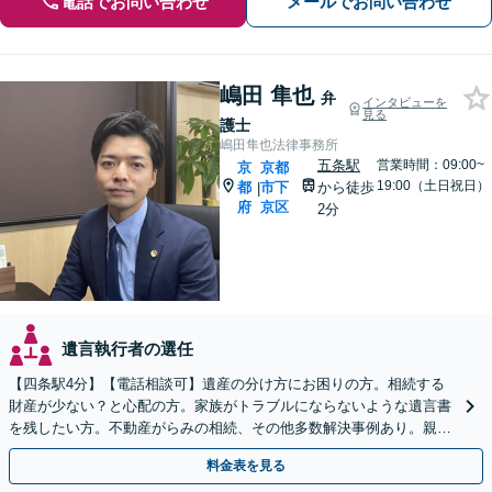
電話でお問い合わせ
メールでお問い合わせ
嶋田 隼也
弁
インタビューを
見る
護士
嶋田隼也法律事務所
五条駅
営業時間：09:00~
京
京都
19:00（土日祝日）
都
市下
から徒歩
|
府
京区
2分
遺言執行者の選任
【四条駅4分】【電話相談可】遺産の分け方にお困りの方。相続する
財産が少ない？と心配の方。家族がトラブルにならないような遺言書
を残したい方。不動産がらみの相続、その他多数解決事例あり。親身
に対応します【夜間・休日面談】【初回相談無料】
料金表を見る