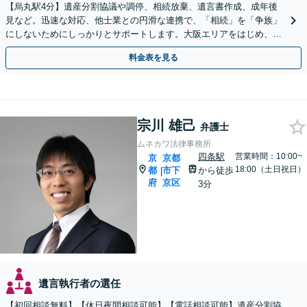
【烏丸駅4分】遺産分割協議や調停、相続放棄、遺言書作成、成年後
見など。迅速な対応、他士業との円滑な連携で、「相続」を「争族」
にしないためにしっかりとサポートします。大阪エリアをはじめ、出
張相談も対応します【Web面談可】【初回相談無料】
料金表を見る
宗川 雄己
弁護士
ムネカワ法律事務所
四条駅
営業時間：10:00~
京
京都
18:00（土日祝日）
都
市下
から徒歩
|
府
京区
3分
遺言執行者の選任
【初回相談無料】【休日夜間相談可能】【電話相談可能】遺産分割協