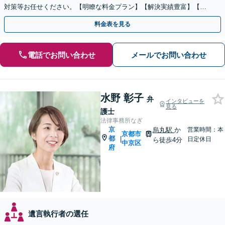
対策等お任せください。【明瞭な料金プラン】【解決実績豊富】【電
話相談可】
料金表を見る
電話でお問い合わせ
メールでお問い合わせ
水野 彰子
弁
インタビューを
見る
護士
法律事務所なぎ
京
烏丸駅
か
営業時間：本
京都市
都
|
日定休日
ら徒歩4分
中京区
府
遺言執行者の選任