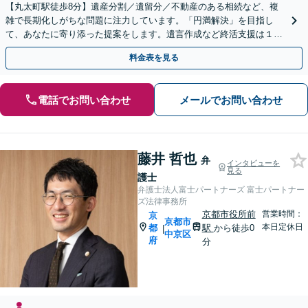
【丸太町駅徒歩8分】遺産分割／遺留分／不動産のある相続など、複
雑で長期化しがちな問題に注力しています。「円満解決」を目指し
て、あなたに寄り添った提案をします。遺言作成など終活支援は１１
万円（税込）〜。【明瞭会計・スピード対応】【他士業連携】
料金表を見る
電話でお問い合わせ
メールでお問い合わせ
藤井 哲也
弁
インタビューを
見る
護士
弁護士法人富士パートナーズ 富士パートナー
ズ法律事務所
京都市役所前
営業時間：
京
京都市
本日定休日
都
駅
から徒歩0
|
中京区
府
分