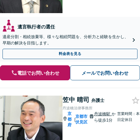
遺言執行者の選任
遺産分割・相続放棄等、様々な相続問題を、分析力と経験を生かし、
早期の解決を目指します。
料金表を見る
電話でお問い合わせ
メールでお問い合わせ
笠中 晴司
弁護士
丹波橋法律事務所
京
丹波橋駅
か
営業時間：本
京都市
都
|
日定休日
ら徒歩1分
伏見区
府