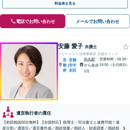
料金表を見る
電話でお問い合わせ
メールでお問い合わせ
安藤 愛子
弁護士
ベリーベスト法律事務所 京都オフィス
烏丸駅
営業時間：09:30~
京
京都
18:00（土日祝日）
都
市中
から徒歩
|
府
京区
1分
遺言執行者の選任
【初回相談60分無料】【全国対応】税理士・司法書士と連携可能！遺
産分割／遺留分／遺言書作成／相続放棄／相続人・財産調査／相続税