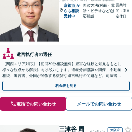
営業時
京都市
か
面談方法(対面・電
らも相談
話・ビデオなど)は
間：本日
受付中
応相談
定休日
遺言執行者の選任
【関西エリア対応】【初回30分相談無料】豊富な経験と知見をもとに
様々な視点から解決に向け尽力します。遺産分割協議や調停、不動産
相続、遺言書、外国が関係する複雑な遺言執行の問題など。司法書士
や税理士とも連携し、円滑な解決を【オンライン面談可】
料金表を見る
電話でお問い合わせ
メールでお問い合わせ
三津谷 周
大阪府
インタビュ