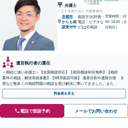
ーを見る
平
弁護士
ミカタ弁護士法人 大阪事務所
営業時間：10:
京都市
面談方法(対面・
からも相
電話・ビデオな
00~18:00（土
談受付中
ど)は応相談
日祝日）
遺言執行者の選任
＜相続に強い弁護士＞【全国相談対応】【初回相談60分無料】【相続
案件の相談・解決実績多数】【WEB面談可能】 遺産分割や遺留分侵
害など数多くの相続問題の相談を受け解決に導いてきました。また、
過去に１００件超の遺言作成のお手伝いをしました。
料金表を見る
電話で面談予約
メールでお問い合わせ