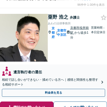
96件中 1-30件を表示
粟野 浩之
弁護士
あわの法律事務所
京都市役所前
営業時間：
京
京都市
本日定休日
都
駅
から徒歩1
|
中京区
府
分
遺言執行者の選任
相続で話し合いができない・揉めている方へ｜感情と関係性も整理す
る相続サポート
料金表を見る