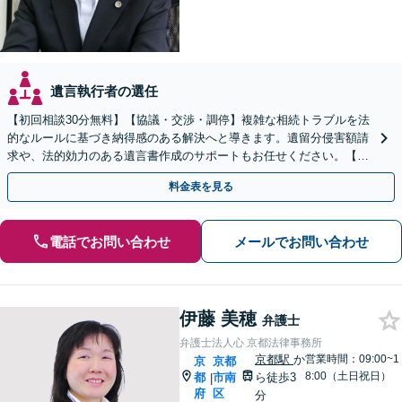
遺言執行者の選任
【初回相談30分無料】【協議・交渉・調停】複雑な相続トラブルを法
的なルールに基づき納得感のある解決へと導きます。遺留分侵害額請
求や、法的効力のある遺言書作成のサポートもお任せください。【京
阪丹波橋駅徒歩1分】【初回相談無料】
料金表を見る
電話でお問い合わせ
メールでお問い合わせ
伊藤 美穂
弁護士
弁護士法人心 京都法律事務所
京都駅
か
営業時間：09:00~1
京
京都
8:00（土日祝日）
都
市南
ら徒歩3
|
府
区
分