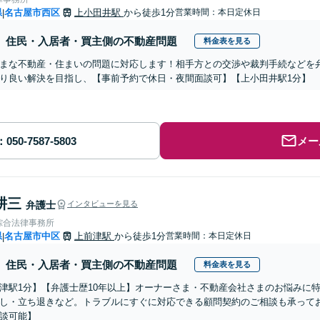
県
名古屋市西区
上小田井駅
から徒歩1分
営業時間：本日定休日
|
住民・入居者・買主側の不動産問題
料金表を見る
まな不動産・住まいの問題に対応します！相手方との交渉や裁判手続などを
り良い解決を目指し、【事前予約で休日・夜間面談可】【上小田井駅1分】
メー
耕三
弁護士
インタビューを見る
綜合法律事務所
県
名古屋市中区
上前津駅
から徒歩1分
営業時間：本日定休日
|
住民・入居者・買主側の不動産問題
料金表を見る
津駅1分】【弁護士歴10年以上】オーナーさま・不動産会社さまのお悩みに
し・立ち退きなど。トラブルにすぐに対応できる顧問契約のご相談も承って
談可能】