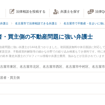
法律相談を投稿する
弁護士を探す
法律Q
弁護士
名古屋市で法律相談できる弁護士
名古屋市で不動産・住まいに強
者・買主側の不動産問題に強い弁護士
動産問題に強い弁護士が144名見つかりました。初回面談無料や休日面談に対応し
家賃交渉、不動産契約解除等の細かな分野での絞り込み検索もでき便利です。特に水
所の鈴木 隆史弁護士のプロフィール情報や弁護士費用、強みなどが注目されていま
に弁護士に相談したい』『住民・入居者・買主側の不動産問題のトラブル解決の実
律相談できる名古屋市内の弁護士に相談予約したい』などでお困りの相談者さんに
居者・買主側