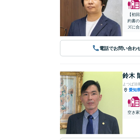
【初回
約書の
ズに合
電話でお問い合わ
鈴木 
よつば法
愛知
空き家