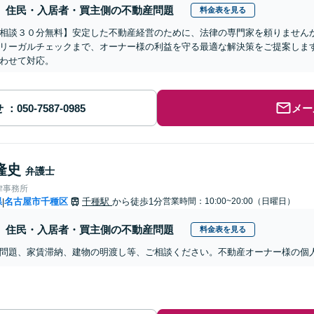
住民・入居者・買主側の不動産問題
料金表を見る
相談３０分無料】安定した不動産経営のために、法律の専門家を頼りません
リーガルチェックまで、オーナー様の利益を守る最適な解決策をご提案しま
わせて対応。
せ
メー
隆史
弁護士
律事務所
県
名古屋市千種区
千種駅
から徒歩1分
営業時間：10:00~20:00（日曜日）
|
住民・入居者・買主側の不動産問題
料金表を見る
問題、家賃滞納、建物の明渡し等、ご相談ください。不動産オーナー様の個