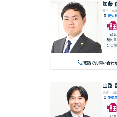
加藤 
冨田・島
愛知
【伏見
契約書
ひご相
電話でお問い合わ
山路 
尾崎・山
愛知
【伏見