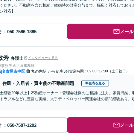
ください。不動産を含む相続／離婚時の財産分与まで、幅広く対応しており
ン対応】
せ
メール
敏秀
弁護士
インタビューを見る
律事務所 名古屋事務所
県
名古屋市中区
丸の内駅
から徒歩3分
営業時間：09:00~17:00（土日祝日）
|
住民・入居者・買主側の不動産問題
料金表を見る
士経験20年以上】不動産オーナー・管理会社側のご相談に注力。家賃滞納、
トラブルなどに豊富な実績。大手ディベロッパー関連会社の顧問経験あり。
せ
メール