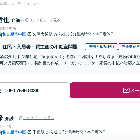
検索結果について詳しくは
こちら
)
哲也
弁護士
インタビューを見る
法律事務所
県
名古屋市中区
久屋大通駅
から徒歩5分
営業時間：本日定休日
|
住民・入居者・買主側の不動産問題
事例を見る(1件)
料金表を見
B面談対応】欠陥住宅／泣き寝入りする前にご相談を！立ち退き・建物の明け
可／月額5万円～」契約書の作成・リーガルチェック／家賃の未払い対応／
せ
メー
希
弁護士
インタビューを見る
律事務所
県
名古屋市中区
千種駅
から徒歩3分
営業時間：本日定休日
|