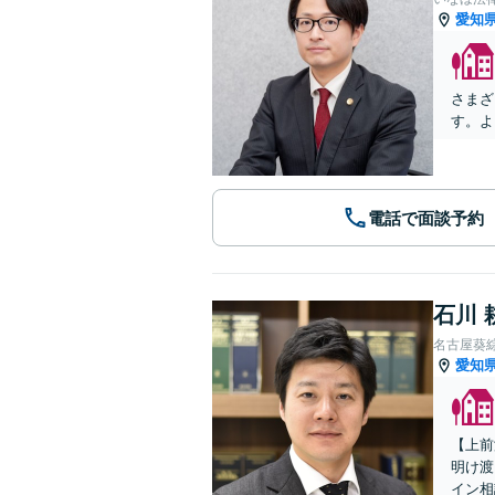
愛知
さまざ
す。よ
電話で面談予約
石川 
名古屋葵
愛知
【上前
明け渡
イン相