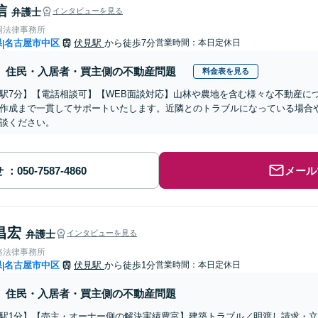
信
弁護士
インタビューを見る
岡法律事務所
県
名古屋市中区
伏見駅
から徒歩7分
営業時間：本日定休日
|
住民・入居者・買主側の不動産問題
料金表を見る
駅7分】【電話相談可】【WEB面談対応】山林や農地を含む様々な不動産に
作成まで一貫してサポートいたします。近隣とのトラブルになっている場合
談ください。
せ
メール
昌宏
弁護士
インタビューを見る
路法律事務所
県
名古屋市中区
伏見駅
から徒歩1分
営業時間：本日定休日
|
住民・入居者・買主側の不動産問題
駅1分】【売主・オーナー側の解決実績豊富】建築トラブル／明渡し請求・