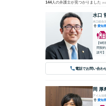
144
人の弁護士が見つかりました
(
水口 
水口綜合
愛知
【WE
問契約
談可】
電話でお問い合わ
岡 厚
アイル法
愛知