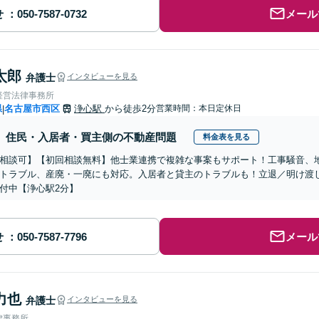
せ
メール
太郎
弁護士
インタビューを見る
経営法律事務所
県
名古屋市西区
浄心駅
から徒歩2分
営業時間：本日定休日
|
住民・入居者・買主側の不動産問題
料金表を見る
相談可】【初回相談無料】他士業連携で複雑な事案もサポート！工事騒音、
トラブル、産廃・一廃にも対応。入居者と貸主のトラブルも！立退／明け渡
付中【浄心駅2分】
せ
メール
力也
弁護士
インタビューを見る
律事務所