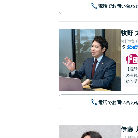
電話でお問い合わ
牧野 
牧野太郎
愛知
【電話
の金銭
約も受
電話でお問い合わ
伊藤 
いなほ法