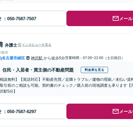
せ
メール
清
弁護士
インタビューを見る
事務所
県
名古屋市緑区
神沢駅
から徒歩5分
営業時間：07:00~22:00（土日祝日）
|
住民・入居者・買主側の不動産問題
料金表を見る
相談無料】【英語対応】不動産売買／近隣トラブル／建物の瑕疵／未払い賃
取引前のご相談も可能。契約書のチェック／購入前の現地調査も承ります【
沢駅5分】
せ
メール