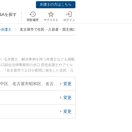
弁護士の方はこちら
&Aを探す
閲覧履歴
マイリスト
ログイン
い弁護士
名古屋市で住民・入居者・買主側に強い弁護士
ている弁護士、解決事例を持つ弁護士なども掲載
口綜合法律事務所の水口 哲也弁護士やアイル
す。『名古屋市で土日や夜間に発生した住民・入
績豊富な近くの弁護士を検索したい』『初回相談
おすすめです。
愛知県、名古屋市千種区、名古屋市東区、名古屋市北区、名古屋市西区、名古屋市中村区、名古屋市中区、名古屋市昭和区、名古屋市瑞穂区、名古屋市熱田区、名古屋市中川区、名古屋市港区、名古屋市南区、名古屋市守山区、名古屋市緑区、名古屋市名東区、名古屋市天白区
変更
変更
変更