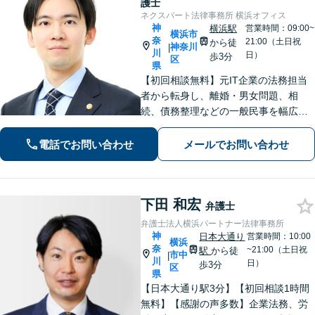
護士
ネクスパート法律事務所 横浜オフィス
神
横浜駅
営業時間：09:00~
横浜市
奈
21:00（土日祝
から徒
神奈川
|
川
日）
歩3分
区
県
【初回相談無料】元IT企業の法務担当
者から転身し、離婚・男女問題、相
続、債務整理などの一般民事を幅広く
対応。豊富な経験から得た徹底的なリ
サーチ力と多角的なアプローチで、ス
電話でお問い合わせ
メールでお問い合わせ
ピーディな解決を目指します！【電話
相談・WEB面談可】
下田 和宏
弁護士
弁護士法人横浜パートナー法律事務所
神
日本大通り
営業時間：10:00
横浜
奈
~21:00（土日祝
駅
から徒
市中
|
川
日）
歩3分
区
県
【日本大通り駅3分】【初回相談1時間
無料】【感謝の声多数】企業法務、労