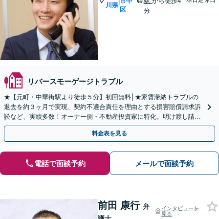
本日定休日
市中
駅
から徒歩4
|
川県
区
分
リバースモーゲージトラブル
★【元町・中華街駅より徒歩５分】初回無料│★家賃滞納トラブルの
退去を約３ヶ月で実現、契約不適合責任を理由とする損害賠償請求訴
訟など、実績多数！オーナー側・不動産投資家に特化。明け渡し請
求、損害賠償請求、契約書のリーガルチェック。
料金表を見る
電話で面談予約
メールで面談予約
前田 康行
弁
インタビューを
見る
護士