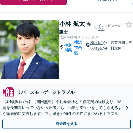
小林 航太
弁
インタビューを
見る
護士
法律事務所ストレングス
横浜
横浜駅
か
営業時間：本
神奈
市西
|
日定休日
ら徒歩7分
川県
区
リバースモーゲージトラブル
【JR横浜駅7分】【初回無料】不動産会社との顧問契約経験あり。家
賃を長期間払っていない入居者にも、迅速な支払いをしてもらえるよ
う徹底的に交渉します。立ち退きや物件の欠陥にまつわるトラブルも
対応【個室対応】
料金表を見る