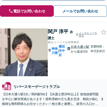
電話でお問い合わせ
メールでお問い合わせ
関戸 淳平
弁
インタビューを
見る
護士
横浜ユーリス法律事務所
横浜
日本大通り駅
営業時間：
神奈
市中
|
本日定休日
から徒歩2分
川県
区
リバースモーゲージトラブル
【日本大通り駅2分／関内駅9分】【弁護士歴20年以上】借地借家問題
を中心に解決実績があります！賃料滞納や立ち退き交渉、相続が絡む
複雑な権利関係もお任せください！他士業と連携し、経営の入口から