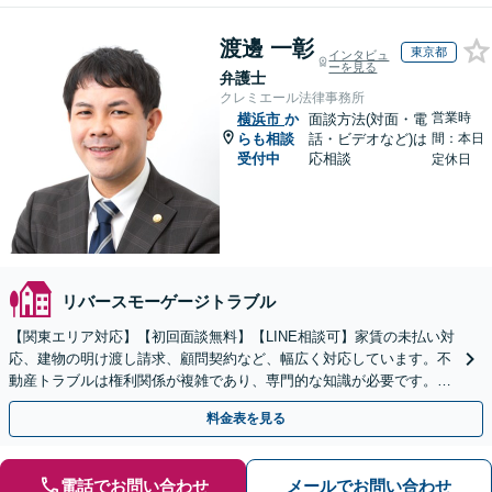
渡邊 一彰
東京都
インタビュ
ーを見る
弁護士
クレミエール法律事務所
営業時
横浜市
か
面談方法(対面・電
らも相談
話・ビデオなど)は
間：本日
受付中
応相談
定休日
リバースモーゲージトラブル
【関東エリア対応】【初回面談無料】【LINE相談可】家賃の未払い対
応、建物の明け渡し請求、顧問契約など、幅広く対応しています。不
動産トラブルは権利関係が複雑であり、専門的な知識が必要です。ぜ
ひ弁護士にご相談ください。【休日・夜間面談可】
料金表を見る
電話でお問い合わせ
メールでお問い合わせ