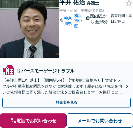
平井 佑治
弁護士
手塚・伊藤・平井法律事務所
横浜
関内駅
か
営業時間：本
神奈
市中
|
日定休日
ら徒歩5分
川県
区
リバースモーゲージトラブル
【弁護士歴10年以上】【関内駅5分】【司法書士資格あり】賃貸トラ
ブルや不動産相続問題を速やかに解決致します！親身になりお話を伺
いご依頼者様に寄り添った解決方法をご提案致します！お気軽にご相
談ください！【初回相談無料】【関内駅徒歩5分】
料金表を見る
電話でお問い合わせ
メールでお問い合わせ