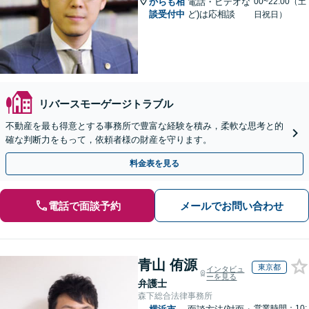
からも相
電話・ビデオな
00~22:00（土
談受付中
ど)は応相談
日祝日）
リバースモーゲージトラブル
不動産を最も得意とする事務所で豊富な経験を積み，柔軟な思考と的
確な判断力をもって，依頼者様の財産を守ります。
料金表を見る
電話で面談予約
メールでお問い合わせ
青山 侑源
東京都
インタビュ
ーを見る
弁護士
森下総合法律事務所
営業時間：10: