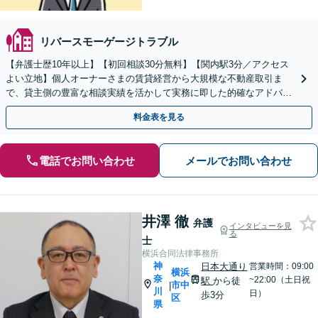
リバースモーゲージトラブル
【弁護士歴10年以上】【初回相談30分無料】【関内駅3分／アクセス
よい立地】個人オーナーさまの賃貸経営から大規模な不動産取引ま
で、貸主側の豊富な相談実績を活かして実務に即した的確なアドバイ
スを提供「地域密着／他業種と連携」【WEB面談対応】
料金表を見る
電話でお問い合わせ
メールでお問い合わせ
井澤 徹
弁護
インタビューを見
る
士
横浜合同法律事務所
神
日本大通り
営業時間：09:00
横浜
奈
~22:00（土日祝
駅
から徒
市中
|
川
日）
歩3分
区
県