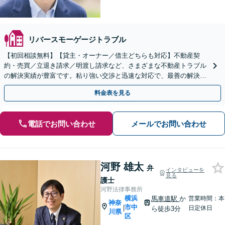
リバースモーゲージトラブル
【初回相談無料】【貸主・オーナー／借主どちらも対応】不動産契
約・売買／立退き請求／明渡し請求など、さまざまな不動産トラブル
の解決実績が豊富です。粘り強い交渉と迅速な対応で、最善の解決を
目指します【新横浜駅1分】【Web・電話相談可】
料金表を見る
電話でお問い合わせ
メールでお問い合わせ
河野 雄太
弁
インタビューを
見る
護士
河野法律事務所
横浜
馬車道駅
か
営業時間：本
神奈
市中
|
日定休日
ら徒歩3分
川県
区