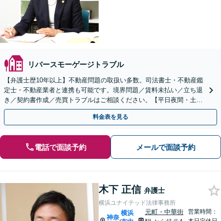
リバースモーゲージトラブル
【弁護士歴10年以上】不動産問題の取扱い多数。司法書士・不動産鑑
定士・不動産業者と連携も可能です。境界問題／賃料未払い／立ち退
き／契約書作成／売買トラブルはご相談ください。【平日夜間・土日
祝相談可】【上大岡駅直結】
料金表を見る
電話で面談予約
メールで面談予約
木下 正信
弁護士
横浜ユナイテッド法律事務所
元町・中華街
営業時間：
横浜
神奈