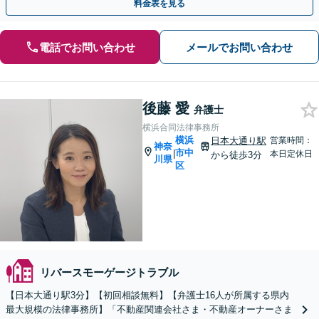
料金表を見る
電話でお問い合わせ
メールでお問い合わせ
後藤 愛
弁護士
横浜合同法律事務所
横浜
日本大通り駅
営業時間：
神奈
市中
|
本日定休日
から徒歩3分
川県
区
リバースモーゲージトラブル
【日本大通り駅3分】【初回相談無料】【弁護士16人が所属する県内
最大規模の法律事務所】「不動産関連会社さま・不動産オーナーさま