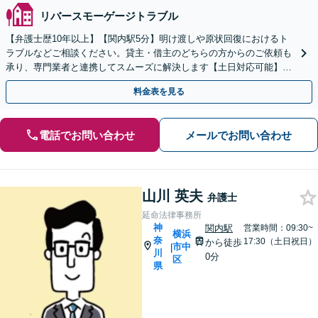
リバースモーゲージトラブル
【弁護士歴10年以上】【関内駅5分】明け渡しや原状回復におけるト
ラブルなどご相談ください。貸主・借主のどちらの方からのご依頼も
承り、専門業者と連携してスムーズに解決します【土日対応可能】
【子連れ相談可】
料金表を見る
電話でお問い合わせ
メールでお問い合わせ
山川 英夫
弁護士
延命法律事務所
神
関内駅
営業時間：09:30~
横浜
奈
17:30（土日祝日）
から徒歩
市中
|
川
0分
区
県