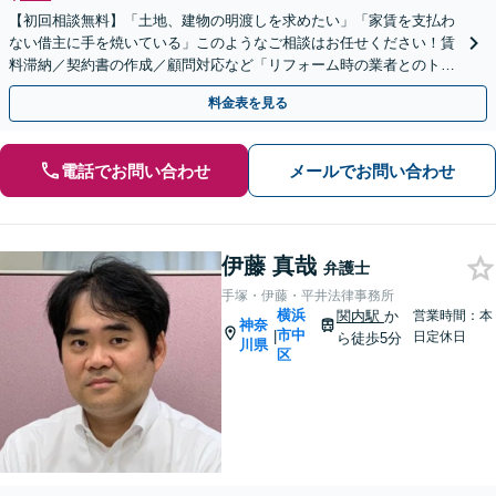
【初回相談無料】「土地、建物の明渡しを求めたい」「家賃を支払わ
ない借主に手を焼いている」このようなご相談はお任せください！賃
料滞納／契約書の作成／顧問対応など「リフォーム時の業者とのトラ
ブル対応も」【夜間・休日面談可】【電話相談対応】
料金表を見る
電話でお問い合わせ
メールでお問い合わせ
伊藤 真哉
弁護士
手塚・伊藤・平井法律事務所
横浜
関内駅
か
営業時間：本
神奈
市中
|
日定休日
ら徒歩5分
川県
区