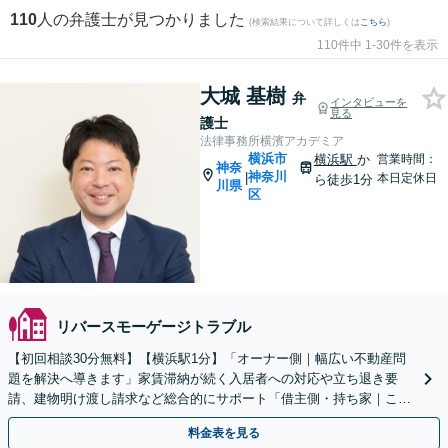
110
人の弁護士が見つかりました
(検索結果について詳しくは
こちら
)
110件中 1-30件を表示
大城 基樹
弁
インタビューを
見る
護士
法律事務所横濱アカデミア
横浜市
横浜駅
か
営業時間：
神奈
神奈川
|
本日定休日
ら徒歩1分
川県
区
リバースモーゲージトラブル
【初回相談30分無料】【横浜駅1分】「オーナー側｜幅広い不動産問
題を解決へ導きます」家賃滞納が続く入居者への対応や立ち退き要
請、建物明け渡し請求など総合的にサポート「借主側・持ち家｜これ
って法律的に問題ないの？と少しでも迷ったらご相談を」
料金表を見る