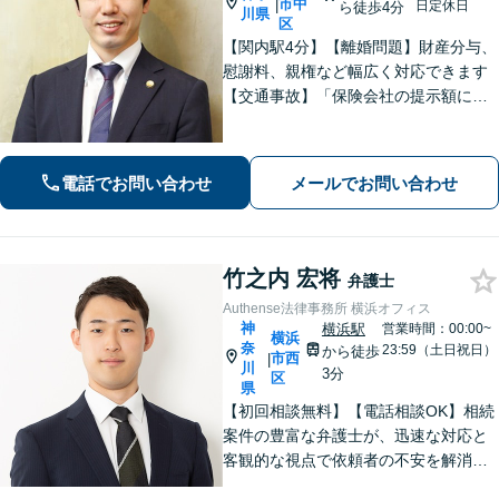
市中
|
日定休日
ら徒歩4分
川県
区
【関内駅4分】【離婚問題】財産分与、
慰謝料、親権など幅広く対応できます
【交通事故】「保険会社の提示額に納
得できない」「治療が打ち切られてし
まい困惑している」などご相談くださ
い！【分割払いOK】【初回面談60分無
電話でお問い合わせ
メールでお問い合わせ
料】【休日・夜間面談可】
竹之内 宏将
弁護士
Authense法律事務所 横浜オフィス
神
横浜駅
営業時間：00:00~
横浜
奈
23:59（土日祝日）
から徒歩
市西
|
川
3分
区
県
【初回相談無料】【電話相談OK】相続
案件の豊富な弁護士が、迅速な対応と
客観的な視点で依頼者の不安を解消し
ます。国外在住の相手方との交渉もお