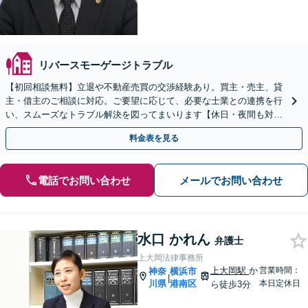
リバースモーゲージトラブル
【初回相談無料】立退や不動産売買の交渉経験あり。買主・売主、貸
主・借主のご相談に対応。ご要望に応じて、必要な士業との連携を行
い、スムーズなトラブル解決を図ってまいります【休日・夜間も対
応】【顧問契約可】【日本大通り駅3分】
料金表を見る
電話でお問い合わせ
メールでお問い合わせ
水口 かれん
弁護士
上大岡法律事務所
上大岡駅
か
営業時間：
神奈
横浜市
|
川県
港南区
本日定休日
ら徒歩3分