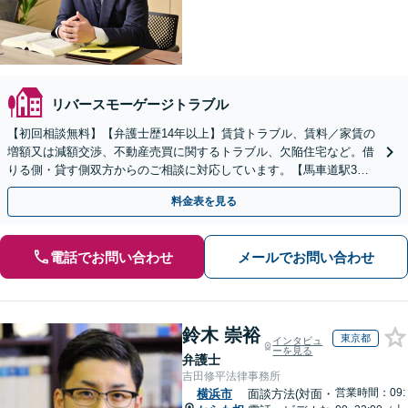
リバースモーゲージトラブル
【初回相談無料】【弁護士歴14年以上】賃貸トラブル、賃料／家賃の
増額又は減額交渉、不動産売買に関するトラブル、欠陥住宅など。借
りる側・貸す側双方からのご相談に対応しています。【馬車道駅3
分】【オンライン面談OK】
料金表を見る
電話でお問い合わせ
メールでお問い合わせ
鈴木 崇裕
東京都
インタビュ
ーを見る
弁護士
吉田修平法律事務所
営業時間：09:
横浜市
面談方法(対面・