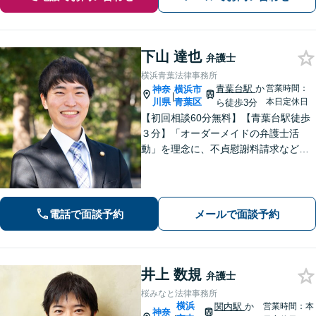
下山 達也
弁護士
横浜青葉法律事務所
青葉台駅
か
営業時間：
神奈
横浜市
|
川県
青葉区
本日定休日
ら徒歩3分
【初回相談60分無料】【青葉台駅徒歩
３分】「オーダーメイドの弁護士活
動」を理念に、不貞慰謝料請求などの
離婚問題をはじめ、私生活で生じるさ
まざまな悩みに寄り添います！一人ひ
とりに最適な解決策をご提案。借金・
債務整理は何度でも相談無料【夜間・
電話で面談予約
メールで面談予約
土日相談可】
井上 数規
弁護士
桜みなと法律事務所
横浜
関内駅
か
営業時間：本
神奈