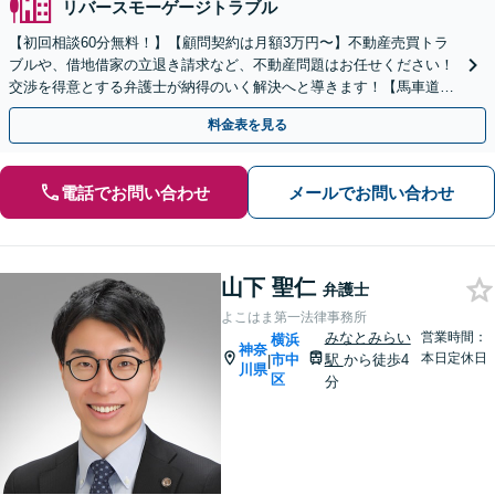
リバースモーゲージトラブル
【初回相談60分無料！】【顧問契約は月額3万円〜】不動産売買トラ
ブルや、借地借家の立退き請求など、不動産問題はお任せください！
交渉を得意とする弁護士が納得のいく解決へと導きます！【馬車道駅
3分】
料金表を見る
電話でお問い合わせ
メールでお問い合わせ
山下 聖仁
弁護士
よこはま第一法律事務所
みなとみらい
営業時間：
横浜
神奈
本日定休日
市中
駅
から徒歩4
|
川県
区
分