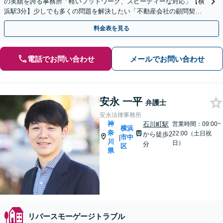
の実績を誇る事務所「軽いフットワーク、スピーディーな対応」【横
浜駅3分】少しでも多くの問題を解決したい「不動産会社の顧問契約
が多数」【完全個室対応】
料金表を見る
電話でお問い合わせ
メールでお問い合わせ
安永 一平
弁護士
安永法律事務所
神
石川町駅
営業時間：09:00~
横浜
奈
22:00（土日祝
から徒歩2
市中
|
川
日）
分
区
県
リバースモーゲージトラブル