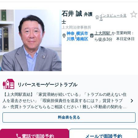
石井 誠
弁護
インタビューを見
る
士
上大岡法律事務所
上大岡駅
か
営業時間：
神奈
横浜市
|
川県
港南区
本日定休日
ら徒歩3分
リバースモーゲージトラブル
【上大岡駅直結】「家賃滞納が続いている」「トラブルの絶えない住
人を退去させたい」「瑕疵担保責任を追及するには？」賃貸トラブ
ル・売買トラブルどちらもご相談ください！難しい不動産の契約をわ
かりやすく説明します【休日夜間相談可】【ビデオ面談対応】
料金表を見る
電話で面談予約
メールで面談予約