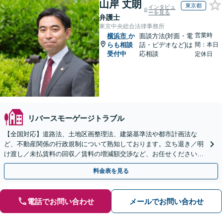
山岸 丈朗
東京都
インタビュ
ーを見る
弁護士
東京中央総合法律事務所
営業時
横浜市
か
面談方法(対面・電
らも相談
話・ビデオなど)は
間：本日
受付中
応相談
定休日
リバースモーゲージトラブル
【全国対応】道路法、土地区画整理法、建築基準法や都市計画法な
ど、不動産関係の行政規制について熟知しております。立ち退き／明
け渡し／未払賃料の回収／賃料の増減額交渉など、お任せください。
複雑化する前にご相談ください。
料金表を見る
電話でお問い合わせ
メールでお問い合わせ