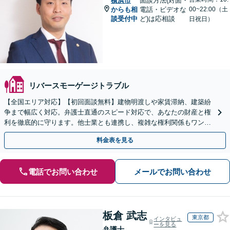
横浜市
面談方法(対面・
からも相
電話・ビデオな
00~22:00（土
談受付中
ど)は応相談
日祝日）
リバースモーゲージトラブル
【全国エリア対応】【初回面談無料】建物明渡しや家賃滞納、建築紛
争まで幅広く対応。弁護士直通のスピード対応で、あなたの財産と権
利を徹底的に守ります。他士業とも連携し、複雑な権利関係もワンス
トップで解決。【弁護士直通・LINE相談可】
料金表を見る
電話でお問い合わせ
メールでお問い合わせ
板倉 武志
東京都
インタビュ
ーを見る
弁護士