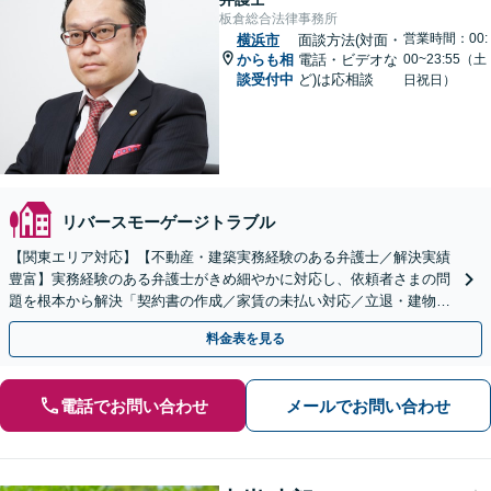
板倉総合法律事務所
営業時間：00:
横浜市
面談方法(対面・
からも相
電話・ビデオな
00~23:55（土
談受付中
ど)は応相談
日祝日）
リバースモーゲージトラブル
【関東エリア対応】【不動産・建築実務経験のある弁護士／解決実績
豊富】実務経験のある弁護士がきめ細やかに対応し、依頼者さまの問
題を根本から解決「契約書の作成／家賃の未払い対応／立退・建物の
明け渡し請求／欠陥住宅トラブル」
料金表を見る
電話でお問い合わせ
メールでお問い合わせ