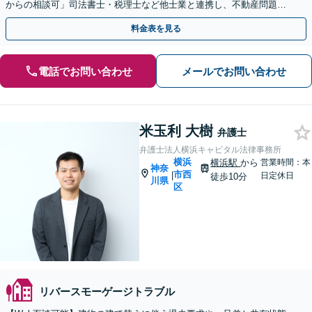
からの相談可」司法書士・税理士など他士業と連携し、不動産問題を
ワンストップで解決へ導きます【WEB面談対応】
料金表を見る
電話でお問い合わせ
メールでお問い合わせ
米玉利 大樹
弁護士
弁護士法人横浜キャピタル法律事務所
横浜
横浜駅
から
営業時間：本
神奈
市西
|
日定休日
徒歩10分
川県
区
リバースモーゲージトラブル