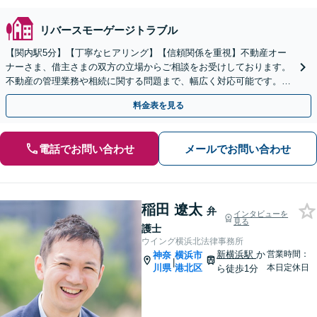
リバースモーゲージトラブル
【関内駅5分】【丁寧なヒアリング】【信頼関係を重視】不動産オー
ナーさま、借主さまの双方の立場からご相談をお受けしております。
不動産の管理業務や相続に関する問題まで、幅広く対応可能です。問
題が複雑化する前に、ぜひ一度ご相談ください。
料金表を見る
電話でお問い合わせ
メールでお問い合わせ
稲田 遼太
弁
インタビューを
見る
護士
ウイング横浜北法律事務所
新横浜駅
か
営業時間：
神奈
横浜市
|
川県
港北区
本日定休日
ら徒歩1分