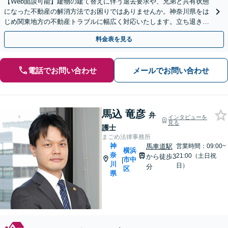
【Web面談可能】建物の建て替えに伴う退去要求や、兄弟と共有状態
になった不動産の解消方法でお困りではありませんか。神奈川県をは
じめ関東地方の不動産トラブルに幅広く対応いたします。立ち退きの
ご相談に注力！ぜひ1度ご相談ください。
料金表を見る
電話でお問い合わせ
メールでお問い合わせ
馬込 竜彦
弁
インタビューを
見る
護士
まごめ法律事務所
神
馬車道駅
営業時間：09:00~
横浜
奈
21:00（土日祝
から徒歩3
市中
|
川
日）
分
区
県