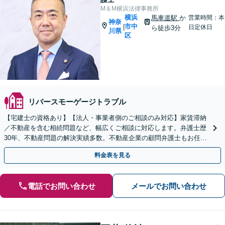
M＆M横浜法律事務所
横浜
馬車道駅
か
営業時間：本
神奈
市中
|
日定休日
ら徒歩3分
川県
区
リバースモーゲージトラブル
【宅建士の資格あり】【法人・事業者側のご相談のみ対応】家賃滞納
／不動産を含む相続問題など、幅広くご相談に対応します。弁護士歴
30年、不動産問題の解決実績多数。不動産企業の顧問弁護士もお任せ
ください【関内4分】【土日祝対応可】
料金表を見る
電話でお問い合わせ
メールでお問い合わせ