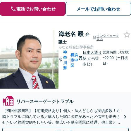
電話でお問い合わせ
メールでお問い合わせ
海老名 毅
弁
インタビューを
見る
護士
みなと綜合法律事務所
神
日本大通り
営業時間：09:00
横浜
奈
~22:00（土日祝
駅
から徒
市中
|
川
日）
歩1分
区
県
リバースモーゲージトラブル
【初回相談無料】【宅建資格あり】個人・法人どちらも実績多数！近
隣トラブルに悩んでいる／購入した家に欠陥があった／借主を退去さ
せたい／顧問契約をしたい等、幅広い不動産問題に精通。他士業と連
携し、スピード解決へ尽力します【日本大通り駅2分】