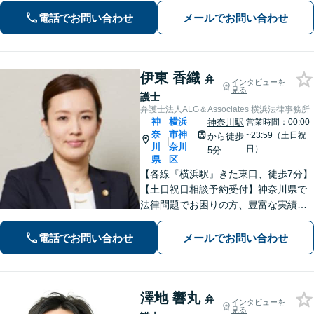
任せください！【完全個室対応】【子
電話でお問い合わせ
メールでお問い合わせ
連れ相談可】
伊東 香織
弁
インタビューを
見る
護士
弁護士法人ALG＆Associates 横浜法律事務所
神
横浜
神奈川駅
営業時間：00:00
奈
市神
~23:59（土日祝
から徒歩
|
川
奈川
日）
5分
県
区
【各線『横浜駅』きた東口、徒歩7分】
【土日祝日相談予約受付】神奈川県で
法律問題でお困りの方、豊富な実績と
専門性を持つ弁護士が、ともに解決を
目指します。どうぞお気軽にご相談く
電話でお問い合わせ
メールでお問い合わせ
ださい。
澤地 響丸
弁
インタビューを
見る