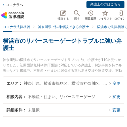
弁護士の方はこちら
ココナラへ
投稿する
探す
閲覧履歴
マイリスト
ログイン
ココナラ法律相談
神奈川県で法律相談できる弁護士
横浜市で法律相談
横浜市のリバースモーゲージトラブルに強い弁
護士
神奈川県の横浜市でリバースモーゲージトラブルに強い弁護士が110名見つか
りました。初回面談無料や休日面談に対応している弁護士、解決事例を持つ弁
護士なども掲載中。不動産・住まいに関係する立ち退き交渉や家賃交渉、不動
産契約解除等の細かな分野での絞り込み検索もでき便利です。特に法律事務所
横濱アカデミアの大城 基樹弁護士や横浜ユーリス法律事務所の関戸 淳平弁護
エリア
神奈川県、横浜市鶴見区、横浜市神奈川区、横浜市西区、横浜市中区、横浜市南区、横浜市保土ケ谷区、横浜市磯子区、横浜市金沢区、横浜市港北区、横浜市戸塚区、横浜市港南区、横浜市旭区、横浜市緑区、横浜市瀬谷区、横浜市栄区、横浜市泉区、横浜市青葉区、横浜市都筑区
変更
士、Authense法律事務所 横浜オフィスの堅田 勇気弁護士のプロフィール情報
や弁護士費用、強みなどが注目されています。『横浜市で土日や夜間に発生し
相談内容
不動産・住まい、リバースモーゲージ
変更
たリバースモーゲージトラブルのトラブルを今すぐに弁護士に相談したい』
『リバースモーゲージトラブルのトラブル解決の実績豊富な近くの弁護士を検
索したい』『初回相談無料でリバースモーゲージトラブルを法律相談できる横
詳細条件
未選択
変更
浜市内の弁護士に相談予約したい』などでお困りの相談者さんにおすすめで
す。