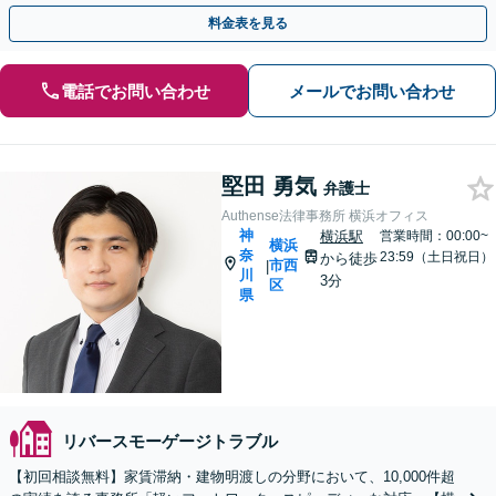
売却の出口まで一貫サポート【夜間や休日相談可】
料金表を見る
電話でお問い合わせ
メールでお問い合わせ
堅田 勇気
弁護士
Authense法律事務所 横浜オフィス
神
横浜駅
営業時間：00:00~
横浜
奈
23:59（土日祝日）
から徒歩
市西
|
川
3分
区
県
リバースモーゲージトラブル
【初回相談無料】家賃滞納・建物明渡しの分野において、10,000件超