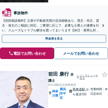
事故物件
【初回相談無料】立退や不動産売買の交渉経験あり。買主・売主、貸
主・借主のご相談に対応。ご要望に応じて、必要な士業との連携を行
い、スムーズなトラブル解決を図ってまいります【休日・夜間も対
応】【顧問契約可】【日本大通り駅3分】
料金表を見る
電話でお問い合わせ
メールでお問い合わせ
前田 康行
弁
インタビューを
見る
護士
M＆M横浜法律事務所
横浜
馬車道駅
か
営業時間：本
神奈
市中
|
日定休日
ら徒歩3分
川県
区