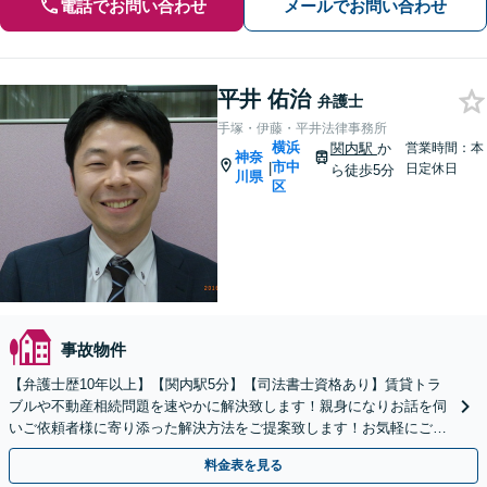
電話でお問い合わせ
メールでお問い合わせ
平井 佑治
弁護士
手塚・伊藤・平井法律事務所
横浜
関内駅
か
営業時間：本
神奈
市中
|
日定休日
ら徒歩5分
川県
区
事故物件
【弁護士歴10年以上】【関内駅5分】【司法書士資格あり】賃貸トラ
ブルや不動産相続問題を速やかに解決致します！親身になりお話を伺
いご依頼者様に寄り添った解決方法をご提案致します！お気軽にご相
談ください！【初回相談無料】【関内駅徒歩5分】
料金表を見る