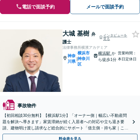
電話で面談予約
メールで面談予約
大城 基樹
弁
インタビューを
見る
護士
法律事務所横濱アカデミア
横浜市
横浜駅
か
営業時間：
神奈
神奈川
|
本日定休日
ら徒歩1分
川県
区
事故物件
【初回相談30分無料】【横浜駅1分】「オーナー側｜幅広い不動産問
題を解決へ導きます」家賃滞納が続く入居者への対応や立ち退き要
請、建物明け渡し請求など総合的にサポート「借主側・持ち家｜これ
って法律的に問題ないの？と少しでも迷ったらご相談を」
料金表を見る