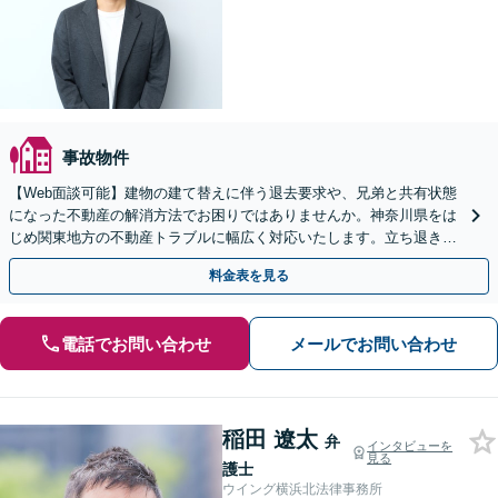
事故物件
【Web面談可能】建物の建て替えに伴う退去要求や、兄弟と共有状態
になった不動産の解消方法でお困りではありませんか。神奈川県をは
じめ関東地方の不動産トラブルに幅広く対応いたします。立ち退きの
ご相談に注力！ぜひ1度ご相談ください。
料金表を見る
電話でお問い合わせ
メールでお問い合わせ
稲田 遼太
弁
インタビューを
見る
護士
ウイング横浜北法律事務所