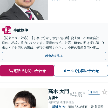
事故物件
【関東エリア対応】【丁寧で分かりやすい説明】貸主側・不動産会社
側のご相談に注力しています。家賃の未払い対応、建物の明け渡し請
求などでお困りの際は、ぜひご相談ください。今後の資産運用や事業
継続を見据えた最適な解決を目指します。【WEB面談可】
料金表を見る
電話でお問い合わせ
メールでお問い合わせ
高木 大門
東京都
インタビュ
ーを見る
弁護士
葛飾総合法律事務所
営業時
横浜市
か
面談方法(対面・電