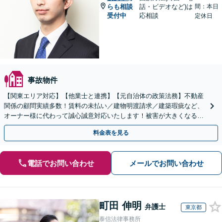
らも相談
話・ビデオなど)は
間：本日
受付中
応相談
定休日
事故物件
【関東エリア対応】【他業士と連携】【元自治体の政策法務】不動産
関係の顧問実績多数！賃料の未払い／建物明渡請求／建築瑕疵など、
オーナー様に代わって誠心誠意対応いたします！被害が大きくなる前
にご相談ください【初回来所相談30分無料】
料金表を見る
電話でお問い合わせ
メールでお問い合わせ
町田 伸明
弁護士
東京都
泰信法律事務所