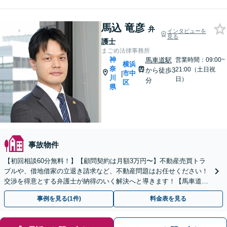
馬込 竜彦
弁
インタビューを
見る
護士
まごめ法律事務所
神
馬車道駅
営業時間：09:00~
横浜
奈
21:00（土日祝
から徒歩3
市中
|
川
日）
分
区
県
事故物件
【初回相談60分無料！】【顧問契約は月額3万円〜】不動産売買トラ
ブルや、借地借家の立退き請求など、不動産問題はお任せください！
交渉を得意とする弁護士が納得のいく解決へと導きます！【馬車道駅
3分】
事例を見る(1件)
料金表を見る