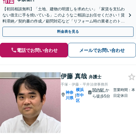
【初回相談無料】「土地、建物の明渡しを求めたい」「家賃を支払わ
ない借主に手を焼いている」このようなご相談はお任せください！賃
料滞納／契約書の作成／顧問対応など「リフォーム時の業者とのトラ
ブル対応も」【夜間・休日面談可】【電話相談対応】
料金表を見る
電話でお問い合わせ
メールでお問い合わせ
伊藤 真哉
弁護士
手塚・伊藤・平井法律事務所
横浜
関内駅
か
営業時間：本
神奈
市中
|
日定休日
ら徒歩5分
川県
区