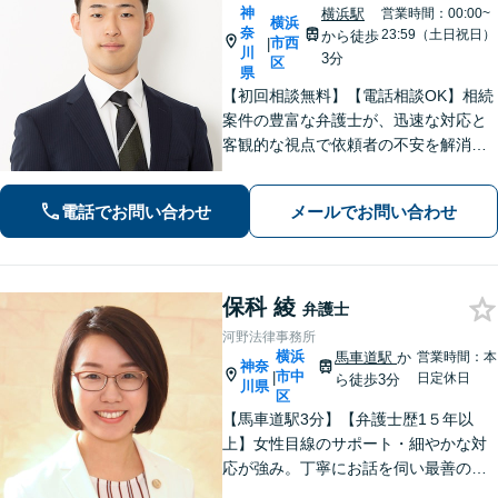
神
横浜駅
営業時間：00:00~
横浜
奈
23:59（土日祝日）
から徒歩
市西
|
川
3分
区
県
【初回相談無料】【電話相談OK】相続
案件の豊富な弁護士が、迅速な対応と
客観的な視点で依頼者の不安を解消し
ます。国外在住の相手方との交渉もお
任せください！【完全個室対応】【子
電話でお問い合わせ
メールでお問い合わせ
連れ相談可】
保科 綾
弁護士
河野法律事務所
横浜
馬車道駅
か
営業時間：本
神奈
市中
|
日定休日
ら徒歩3分
川県
区
【馬車道駅3分】【弁護士歴1５年以
上】女性目線のサポート・細やかな対
応が強み。丁寧にお話を伺い最善の解
決ができるようアドバイスいたしま