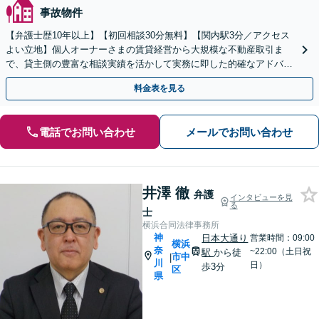
事故物件
【弁護士歴10年以上】【初回相談30分無料】【関内駅3分／アクセス
よい立地】個人オーナーさまの賃貸経営から大規模な不動産取引ま
で、貸主側の豊富な相談実績を活かして実務に即した的確なアドバイ
スを提供「地域密着／他業種と連携」【WEB面談対応】
料金表を見る
電話でお問い合わせ
メールでお問い合わせ
井澤 徹
弁護
インタビューを見
る
士
横浜合同法律事務所
神
日本大通り
営業時間：09:00
横浜
奈
~22:00（土日祝
駅
から徒
市中
|
川
日）
歩3分
区
県