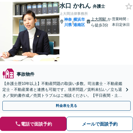
水口 かれん
弁護士
上大岡法律事務所
上大岡駅
か
営業時間：
神奈
横浜市
|
川県
港南区
本日定休日
ら徒歩3分
事故物件
【弁護士歴10年以上】不動産問題の取扱い多数。司法書士・不動産鑑
定士・不動産業者と連携も可能です。境界問題／賃料未払い／立ち退
き／契約書作成／売買トラブルはご相談ください。【平日夜間・土日
祝相談可】【上大岡駅直結】
料金表を見る
電話で面談予約
メールで面談予約