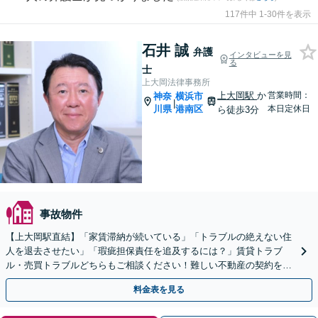
117件中 1-30件を表示
石井 誠
弁護
インタビューを見
る
士
上大岡法律事務所
上大岡駅
か
営業時間：
神奈
横浜市
|
川県
港南区
本日定休日
ら徒歩3分
事故物件
【上大岡駅直結】「家賃滞納が続いている」「トラブルの絶えない住
人を退去させたい」「瑕疵担保責任を追及するには？」賃貸トラブ
ル・売買トラブルどちらもご相談ください！難しい不動産の契約をわ
かりやすく説明します【休日夜間相談可】【ビデオ面談対応】
料金表を見る