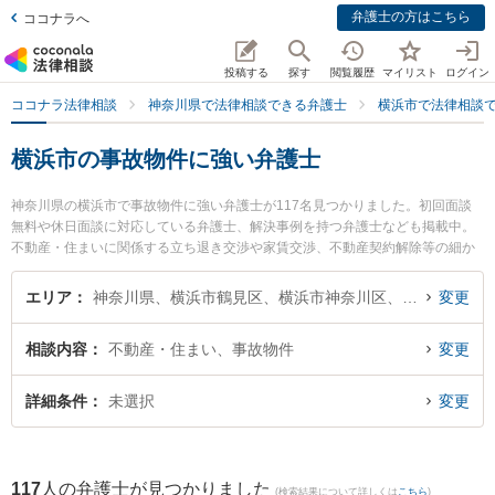
弁護士の方はこちら
ココナラへ
投稿する
探す
閲覧履歴
マイリスト
ログイン
ココナラ法律相談
神奈川県で法律相談できる弁護士
横浜市で法律相談
横浜市の事故物件に強い弁護士
神奈川県の横浜市で事故物件に強い弁護士が117名見つかりました。初回面談
無料や休日面談に対応している弁護士、解決事例を持つ弁護士なども掲載中。
不動産・住まいに関係する立ち退き交渉や家賃交渉、不動産契約解除等の細か
な分野での絞り込み検索もでき便利です。特に上大岡法律事務所の石井 誠弁護
士や法律事務所横濱アカデミアの大城 基樹弁護士、横浜ユーリス法律事務所の
エリア
神奈川県、横浜市鶴見区、横浜市神奈川区、横浜市西区、横浜市中区、横浜市南区、横浜市保土ケ谷区、横浜市磯子区、横浜市金沢区、横浜市港北区、横浜市戸塚区、横浜市港南区、横浜市旭区、横浜市緑区、横浜市瀬谷区、横浜市栄区、横浜市泉区、横浜市青葉区、横浜市都筑区
変更
関戸 淳平弁護士のプロフィール情報や弁護士費用、強みなどが注目されていま
す。『横浜市で土日や夜間に発生した事故物件のトラブルを今すぐに弁護士に
相談内容
不動産・住まい、事故物件
変更
相談したい』『事故物件のトラブル解決の実績豊富な近くの弁護士を検索した
い』『初回相談無料で事故物件を法律相談できる横浜市内の弁護士に相談予約
したい』などでお困りの相談者さんにおすすめです。
詳細条件
未選択
変更
117
人の弁護士が見つかりました
(検索結果について詳しくは
こちら
)