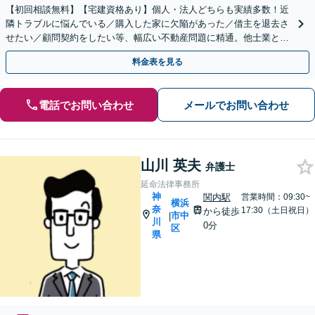
【初回相談無料】【宅建資格あり】個人・法人どちらも実績多数！近
隣トラブルに悩んでいる／購入した家に欠陥があった／借主を退去さ
せたい／顧問契約をしたい等、幅広い不動産問題に精通。他士業と連
携し、スピード解決へ尽力します【日本大通り駅2分】
料金表を見る
電話でお問い合わせ
メールでお問い合わせ
山川 英夫
弁護士
延命法律事務所
神
関内駅
営業時間：09:30~
横浜
奈
17:30（土日祝日）
から徒歩
市中
|
川
0分
区
県