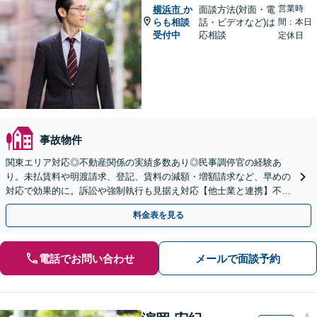
営業時
横浜市
か
面談方法(対面・電
らも相談
話・ビデオなど)は
間：本日
受付中
応相談
定休日
事故物件
関東エリア対応◎不動産関係の実績多数あり◎民事調停官の経験あ
り。未払賃料や明渡請求、登記、賃料の減額・増額請求など、早めの
対応で効果的に。訴訟や強制執行も見据え対応【他士業と連携】不動
産登記・税関係も対応！十数年前の仮登記抹消請求の実績も◎
料金表を見る
電話でお問い合わせ
メールで面談予約