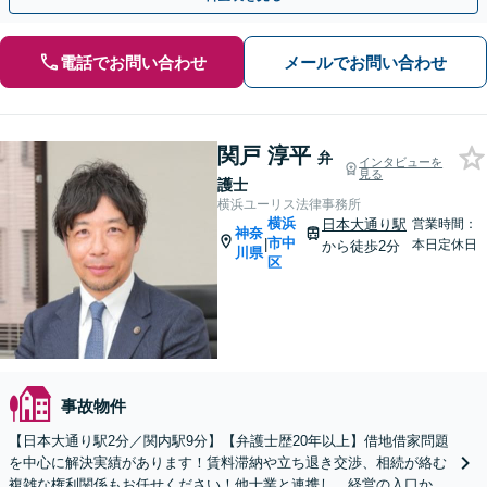
電話でお問い合わせ
メールでお問い合わせ
関戸 淳平
弁
インタビューを
見る
護士
横浜ユーリス法律事務所
横浜
日本大通り駅
営業時間：
神奈
市中
|
本日定休日
から徒歩2分
川県
区
事故物件
【日本大通り駅2分／関内駅9分】【弁護士歴20年以上】借地借家問題
を中心に解決実績があります！賃料滞納や立ち退き交渉、相続が絡む
複雑な権利関係もお任せください！他士業と連携し、経営の入口から