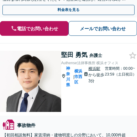
売却の出口まで一貫サポート【夜間や休日相談可】
料金表を見る
電話でお問い合わせ
メールでお問い合わせ
堅田 勇気
弁護士
Authense法律事務所 横浜オフィス
神
横浜駅
営業時間：00:00~
横浜
奈
23:59（土日祝日）
から徒歩
市西
|
川
3分
区
県
事故物件
【初回相談無料】家賃滞納・建物明渡しの分野において、10,000件超