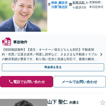
新横浜駅
か
営業時間：
神奈
横浜市
|
川県
港北区
本日定休日
ら徒歩1分
事故物件
【初回相談無料】【貸主・オーナー／借主どちらも対応】不動産契
約・売買／立退き請求／明渡し請求など、さまざまな不動産トラブル
の解決実績が豊富です。粘り強い交渉と迅速な対応で、最善の解決を
目指します【新横浜駅1分】【Web・電話相談可】
料金表を見る
電話でお問い合わせ
メールでお問い合わせ
山下 聖仁
弁護士