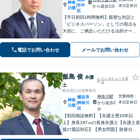
神奈
市中
|
本日定休日
から徒歩1分
川県
区
【平日初回1時間無料】親密な対話と
「ビジネスパーソン」としての視点を
大切に、ご満足いただける法的サービ
スを提供します。交通事故や離婚、相
続、企業法務から個人の身近なトラブ
電話でお問い合わせ
メールでお問い合わせ
ルまで、お気軽にご相談ください。
飯島 俊
弁護
インタビューを見
る
士
横浜西口法律事務所
神奈川駅
営業時間：
横浜市
神奈
本日定休日
神奈川
から徒歩2
|
川県
区
分
【初回相談無料】【弁護士歴10年以
上】身長197㎝の長身弁護士【弁護士直
接の電話対応】【男女問題】財産分与
などの金銭問題はお任せ【借金問題】