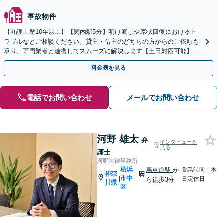
事故物件
【弁護士歴10年以上】【関内駅5分】明け渡しや原状回復におけるト
ラブルなどご相談ください。貸主・借主のどちらの方からのご依頼も
承り、専門業者と連携してスムーズに解決します【土日対応可能】
【子連れ相談可】
料金表を見る
電話でお問い合わせ
メールでお問い合わせ
河野 雄太
弁
インタビューを
見る
護士
河野法律事務所
横浜
馬車道駅
か
営業時間：本
神奈
市中
|
日定休日
ら徒歩3分
川県
区