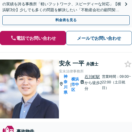
の実績を誇る事務所「軽いフットワーク、スピーディーな対応」【横
浜駅3分】少しでも多くの問題を解決したい「不動産会社の顧問契約
が多数」【完全個室対応】
料金表を見る
電話でお問い合わせ
メールでお問い合わせ
安永 一平
弁護士
安永法律事務所
神
石川町駅
営業時間：09:00~
横浜
奈
22:00（土日祝
から徒歩2
市中
|
川
日）
分
区
県
事故物件