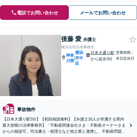
電話でお問い合わせ
メールでお問い合わせ
後藤 愛
弁護士
横浜合同法律事務所
横浜
日本大通り駅
営業時間：
神奈
市中
|
本日定休日
から徒歩3分
川県
区
事故物件
【日本大通り駅3分】【初回相談無料】【弁護士16人が所属する県内
最大規模の法律事務所】「不動産関連会社さま・不動産オーナーさま
からの相談可」司法書士・税理士など他士業と連携し、不動産問題を