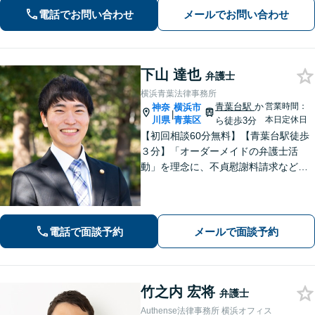
最適な債務整理をご提案【刑事事件】
電話でお問い合わせ
メールでお問い合わせ
交渉に強い！即日接見に努めます【夜
間・休日面談】【完全個室】【横浜駅7
分】
下山 達也
弁護士
横浜青葉法律事務所
青葉台駅
か
営業時間：
神奈
横浜市
|
川県
青葉区
本日定休日
ら徒歩3分
【初回相談60分無料】【青葉台駅徒歩
３分】「オーダーメイドの弁護士活
動」を理念に、不貞慰謝料請求などの
離婚問題をはじめ、私生活で生じるさ
まざまな悩みに寄り添います！一人ひ
とりに最適な解決策をご提案。借金・
債務整理は何度でも相談無料【夜間・
電話で面談予約
メールで面談予約
土日相談可】
竹之内 宏将
弁護士
Authense法律事務所 横浜オフィス