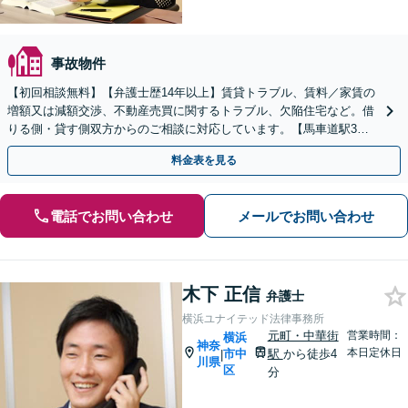
事故物件
【初回相談無料】【弁護士歴14年以上】賃貸トラブル、賃料／家賃の
増額又は減額交渉、不動産売買に関するトラブル、欠陥住宅など。借
りる側・貸す側双方からのご相談に対応しています。【馬車道駅3
分】【オンライン面談OK】
料金表を見る
電話でお問い合わせ
メールでお問い合わせ
木下 正信
弁護士
横浜ユナイテッド法律事務所
元町・中華街
営業時間：
横浜
神奈
本日定休日
市中
駅
から徒歩4
|
川県
区
分