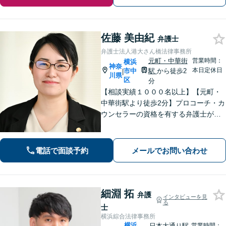
佐藤 美由紀
弁護士
弁護士法人港大さん橋法律事務所
元町・中華街
営業時間：
横浜
神奈
本日定休日
市中
駅
から徒歩2
|
川県
区
分
【相談実績１０００名以上】【元町・
中華街駅より徒歩2分】プロコーチ・カ
ウンセラーの資格を有する弁護士が
「問題解決後の新しい生活」も視野に
入れたサポートに力を入れています！
離婚・相続・刑事事件などのトラブル
電話で面談予約
メールでお問い合わせ
にお悩みの方はお気軽にご相談くださ
い。
細淵 拓
弁護
インタビューを見
る
士
横浜綜合法律事務所
横浜
日本大通り駅
営業時間：