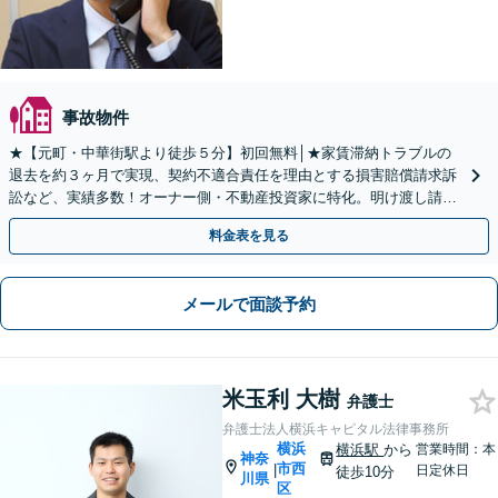
事故物件
★【元町・中華街駅より徒歩５分】初回無料│★家賃滞納トラブルの
退去を約３ヶ月で実現、契約不適合責任を理由とする損害賠償請求訴
訟など、実績多数！オーナー側・不動産投資家に特化。明け渡し請
求、損害賠償請求、契約書のリーガルチェック。
料金表を見る
メールで面談予約
米玉利 大樹
弁護士
弁護士法人横浜キャピタル法律事務所
横浜
横浜駅
から
営業時間：本
神奈
市西
|
日定休日
徒歩10分
川県
区