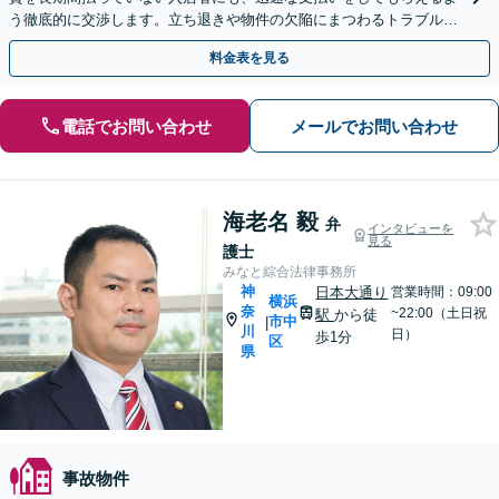
う徹底的に交渉します。立ち退きや物件の欠陥にまつわるトラブルも
対応【個室対応】
料金表を見る
電話でお問い合わせ
メールでお問い合わせ
海老名 毅
弁
インタビューを
見る
護士
みなと綜合法律事務所
神
日本大通り
営業時間：09:00
横浜
奈
~22:00（土日祝
駅
から徒
市中
|
川
日）
歩1分
区
県
事故物件