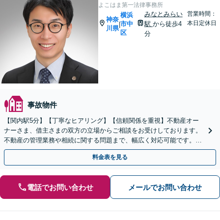
よこはま第一法律事務所
みなとみらい
営業時間：
横浜
神奈
本日定休日
市中
駅
から徒歩4
|
川県
区
分
事故物件
【関内駅5分】【丁寧なヒアリング】【信頼関係を重視】不動産オー
ナーさま、借主さまの双方の立場からご相談をお受けしております。
不動産の管理業務や相続に関する問題まで、幅広く対応可能です。問
題が複雑化する前に、ぜひ一度ご相談ください。
料金表を見る
電話でお問い合わせ
メールでお問い合わせ