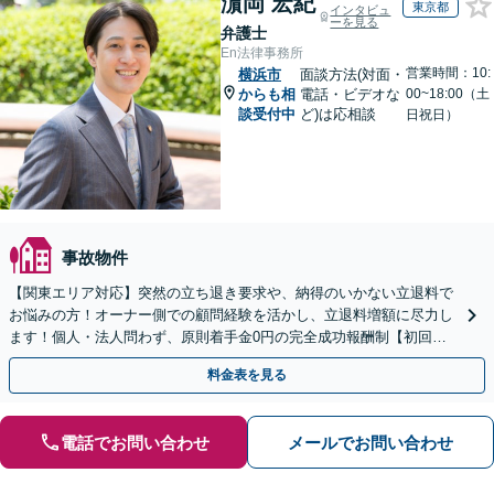
濵岡 宏紀
東京都
インタビュ
ーを見る
弁護士
En法律事務所
営業時間：10:
横浜市
面談方法(対面・
からも相
電話・ビデオな
00~18:00（土
談受付中
ど)は応相談
日祝日）
事故物件
【関東エリア対応】突然の立ち退き要求や、納得のいかない立退料で
お悩みの方！オーナー側での顧問経験を活かし、立退料増額に尽力し
ます！個人・法人問わず、原則着手金0円の完全成功報酬制【初回相
談30分無料】【オンライン対応可】【夜間休日相談可】
料金表を見る
電話でお問い合わせ
メールでお問い合わせ