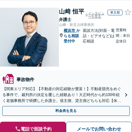
山﨑 恒平
東京都
インタビュ
ーを見る
弁護士
山﨑・新見法律事務所
営業時
横浜市
か
面談方法(対面・電
らも相談
話・ビデオなど)は
間：本日
受付中
応相談
定休日
事故物件
【関東エリア対応】【不動産の対応経験が豊富！】不動産競売をめぐ
る事件で、裁判所の決定を覆した経験あり！大正時代から約100年続
く老舗事務所で研鑽した弁護士。借主側、貸主側どちらも対応【休
日・夜間対応可】
料金表を見る
電話で面談予約
メールでお問い合わせ