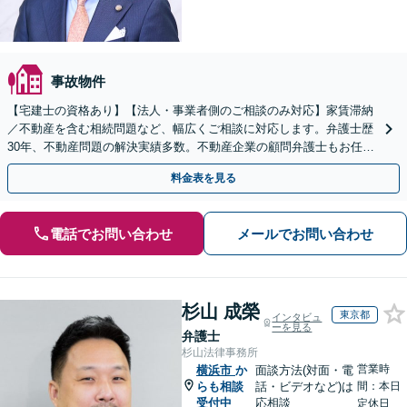
事故物件
【宅建士の資格あり】【法人・事業者側のご相談のみ対応】家賃滞納
／不動産を含む相続問題など、幅広くご相談に対応します。弁護士歴
30年、不動産問題の解決実績多数。不動産企業の顧問弁護士もお任せ
ください【関内4分】【土日祝対応可】
料金表を見る
電話でお問い合わせ
メールでお問い合わせ
杉山 成榮
東京都
インタビュ
ーを見る
弁護士
杉山法律事務所
営業時
横浜市
か
面談方法(対面・電
らも相談
話・ビデオなど)は
間：本日
受付中
応相談
定休日