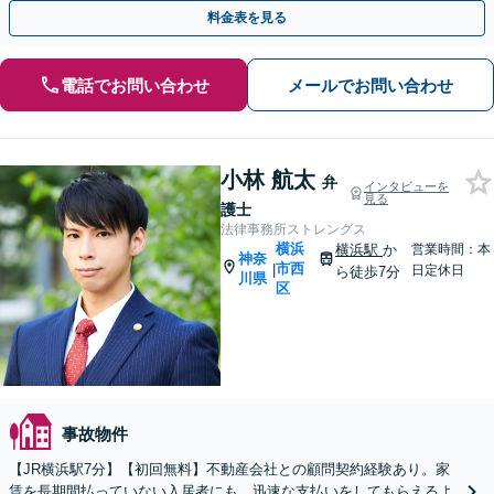
ワンストップで解決へ導きます【WEB面談対応】
料金表を見る
電話でお問い合わせ
メールでお問い合わせ
小林 航太
弁
インタビューを
見る
護士
法律事務所ストレングス
横浜
横浜駅
か
営業時間：本
神奈
市西
|
日定休日
ら徒歩7分
川県
区
事故物件
【JR横浜駅7分】【初回無料】不動産会社との顧問契約経験あり。家
賃を長期間払っていない入居者にも、迅速な支払いをしてもらえるよ