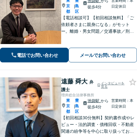
東
豊
池袋駅
から
営業時間：本
京
島
|
日定休日
徒歩4分
都
区
【電話相談可】【初回相談無料】「ご
依頼者さまに親身になる」がモット
ー。離婚・男女問題／交通事故／刑事
事件はお任せください。常に依頼者さ
まに寄り添い、長期化しがちな複雑な
トラブルも解決まで尽力します【休
電話でお問い合わせ
メールでお問い合わせ
日・夜間相談可】【完全個室】【池袋
駅10分】
遠藤 舜大
弁
インタビューを
見る
護士
増井総合法律事務所
東
豊
池袋駅
から
営業時間：本
京
島
|
日定休日
徒歩4分
都
区
【初回相談30分無料】契約書作成やレ
ビュー・法的調査・債権回収・不動産
関連の紛争等を中心に取り扱っており