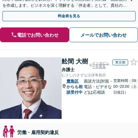
を作成します。ビジネスを深く理解する「伴走者」として、貴社の利
益と今後の事業成長を守り抜きます。
料金表を見る
電話でお問い合わせ
メールでお問い合わせ
舩間 大樹
東京都
インタビュ
ーを見る
弁護士
むさしのきずな法律事務所
営業時間：09:
豊島区
面談方法(対面・
からも相
電話・ビデオな
00~20:00（土
談受付中
ど)は応相談
日祝日）
労働・雇用契約違反