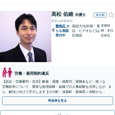
髙松 佑維
弁護士
東京都
惺和法律事務所
営業時
豊島区
か
面談方法(対面・電
らも相談
話・ビデオなど)は
間：本日
受付中
応相談
定休日
労働・雇用契約違反
【訴訟・労働審判・交渉】解雇・退職・残業代・退職金など、様々な
労働紛争について、豊富な処理経験・組織での人事経験を活用しなが
ら、解決に向けて尽力します【小川町・淡路町・新御茶ノ水駅から約
1分、御茶ノ水駅も利用可】
料金表を見る