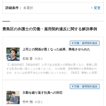
詳細条件
未選択
変更
豊島区の弁護士の労働・雇用契約違反に関する解決事例
# 労働・雇用契約違反
上司との関係が悪くなった結果、降格させられた
石垣 晋
弁護士
【ご相談内容】【相談内容】 上司である役員との関係が悪くなり、業務に関
する意見が食い違うことが多くなった。 その結果、突然降格の人事異動がだ
され、さらには住居手当などが大幅にカットされた。 【対応】 降格した背景
などを詳しく聞き、本件は降格人事ではないか検討。今後も現在の勤務先企
業で働き続けたいのかなども確認し、複数の取りうる手段を呈示して、それ
ぞれのメリットおよびデメリットを理解してもらいました。 結果、将来的に
# 労働・雇用契約違反
退職をすることを前提に雇用先と争うこととなりました。 【コメント】 とり
欠勤を繰り返す社員への対応
うる手段が複数考えられる場合については、複数の手段を提示したうえそれ
ぞれのメリットとデメリットを理解してもらい、相談者の納得いく形で進め
ています。
竹中 翔
弁護士