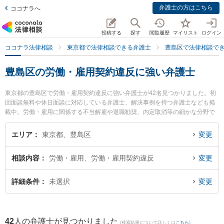
弁護士の方はこちら
ココナラへ
投稿する
探す
閲覧履歴
マイリスト
ログイン
ココナラ法律相談
東京都で法律相談できる弁護士
豊島区で法律相談で
豊島区の労働・雇用契約違反に強い弁護士
東京都の豊島区で労働・雇用契約違反に強い弁護士が42名見つかりました。初
回面談無料や休日面談に対応している弁護士、解決事例を持つ弁護士なども掲
載中。労働・雇用に関係する不当解雇や退職勧奨、内定取消等の細かな分野で
の絞り込み検索もでき便利です。特に増井総合法律事務所の増井 邦繁弁護士や
弁護士法人コスモポリタン法律事務所の石垣 晋弁護士、弁護士法人コスモポリ
エリア
東京都、豊島区
変更
タン法律事務所の大竹 康央弁護士のプロフィール情報や弁護士費用、強みなど
が注目されています。『豊島区で土日や夜間に発生した労働・雇用契約違反の
相談内容
労働・雇用、労働・雇用契約違反
変更
トラブルを今すぐに弁護士に相談したい』『労働・雇用契約違反のトラブル解
決の実績豊富な近くの弁護士を検索したい』『初回相談無料で労働・雇用契約
違反を法律相談できる豊島区内の弁護士に相談予約したい』などでお困りの相
詳細条件
未選択
変更
談者さんにおすすめです。
42
人の弁護士が見つかりました
(検索結果について詳しくは
こちら
)