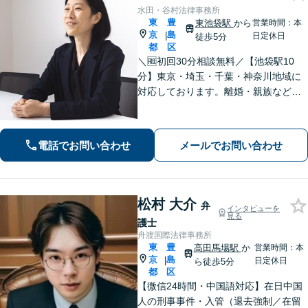
水田・谷村法律事務所
東
豊
東池袋駅
から
営業時間：本
京
島
|
日定休日
徒歩5分
都
区
＼🆓初回30分相談無料／【池袋駅10
分】東京・埼玉・千葉・神奈川地域に
対応しております。離婚・親族などの
家事事件を中心に学校交渉事件、労働
事件などを担当してまいりました。家
庭内、学校内、職場内でのいじめ・ハ
電話でお問い合わせ
メールでお問い合わせ
ラスメントに積極対応。
松村 大介
弁
インタビューを
見る
護士
舟渡国際法律事務所
東
豊
高田馬場駅
か
営業時間：本
京
島
|
日定休日
ら徒歩5分
都
区
【微信24時間・中国語対応】在日中国
人の刑事事件・入管（退去強制／在留