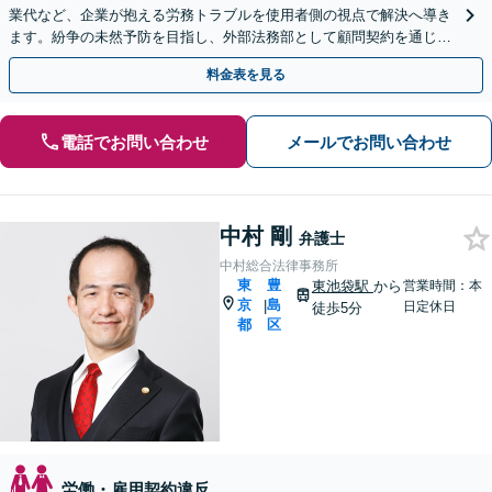
業代など、企業が抱える労務トラブルを使用者側の視点で解決へ導き
ます。紛争の未然予防を目指し、外部法務部として顧問契約を通じた
充実のサポートを提供しております【池袋駅徒歩4分】
料金表を見る
電話でお問い合わせ
メールでお問い合わせ
中村 剛
弁護士
中村総合法律事務所
東
豊
東池袋駅
から
営業時間：本
京
島
|
日定休日
徒歩5分
都
区
労働・雇用契約違反