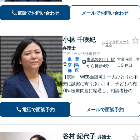
ます。依頼者さまのご意向を緻密に汲
み取りながら徹底した報連相によって
電話でお問い合わせ
メールでお問い合わせ
丁寧な対応を心掛けております。弁護
士業務の透明化に努めます。【池袋駅
徒歩4分】
小林 千咲紀
インタビューを
見る
弁護士
アディーレ法律事務所
東
豊
東池袋四丁目駅
営業時間：本
京
島
|
日定休日
から徒歩4分
都
区
【夜間・WEB面談可】一人ひとりの不
安に誠実に寄り添います。子どもの権
利や医療問題に精通し、相談者様の
「前向きな再出発」を支えます。
電話で面談予約
メールで面談予約
谷村 紀代子
弁護士