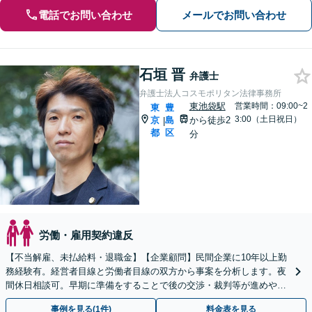
電話でお問い合わせ
メールでお問い合わせ
石垣 晋
弁護士
弁護士法人コスモポリタン法律事務所
東池袋駅
営業時間：09:00~2
東
豊
3:00（土日祝日）
京
島
から徒歩2
|
都
区
分
労働・雇用契約違反
【不当解雇、未払給料・退職金】【企業顧問】民間企業に10年以上勤
務経験有。経営者目線と労働者目線の双方から事案を分析します。夜
間休日相談可。早期に準備をすることで後の交渉・裁判等が進めやす
くなります。お仕事に関するお悩みをお聞きします。
事例を見る(1件)
料金表を見る