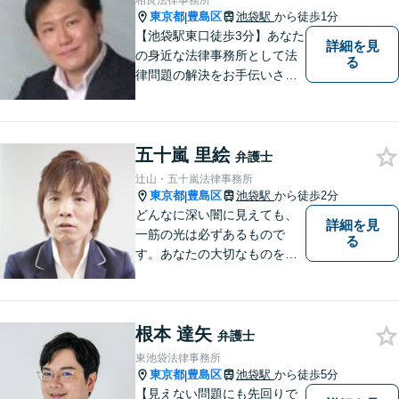
相良法律事務所
面会交流等）に対応
東京都
豊島区
池袋駅
から徒歩1分
|
【池袋駅東口徒歩3分】あなた
詳細を見
の身近な法律事務所として法
る
律問題の解決をお手伝いさせ
ていただきます。あなたが困
っていることを、 お気軽にご
相談ください。
五十嵐 里絵
弁護士
辻山・五十嵐法律事務所
東京都
豊島区
池袋駅
から徒歩2分
|
どんなに深い闇に見えても、
詳細を見
一筋の光は必ずあるもので
る
す。あなたの大切なものを守
りたいとき、私にはお伝えで
きることがあります。共に光
に向かって歩いていきましょ
根本 達矢
う。 弁護士は、悩むあなたの
弁護士
強くて優しい最強・最良のパ
東池袋法律事務所
ートナーです。
東京都
豊島区
池袋駅
から徒歩5分
|
【見えない問題にも先回りで