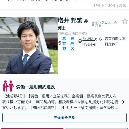
42件中 1-30件を表示
増井 邦繁
弁
インタビューを
見る
護士
増井総合法律事務所
東
豊
池袋駅
から
営業時間：本
京
島
|
日定休日
徒歩4分
都
区
労働・雇用契約違反
【池袋駅4分】【労働・雇用／企業法務】企業側・従業員側の双方を
取り扱い可能です。顧問契約可。相談者様の今後を見据えた対応を提
案いたします。【初回面談無料】【セミナー・論文掲載・留学経験あ
り】【英語・国際案件対応可能】
料金表を見る