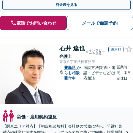
後、育休中などの状況でも歓迎。まずはご相談下さい！
料金表を見る
電話でお問い合わせ
メールで面談予約
石井 達也
東京都
インタビュ
ーを見る
弁護士
東京八丁堀法律事務所
営業時
豊島区
か
面談方法(対面・電
らも相談
話・ビデオなど)は
間：本日
受付中
応相談
定休日
労働・雇用契約違反
【関東エリア対応】【初回相談無料】会社側の労務に特化。問題社員
対応や残業代請求を解決し、トラブルを未然に防ぐ契約書・就業規則