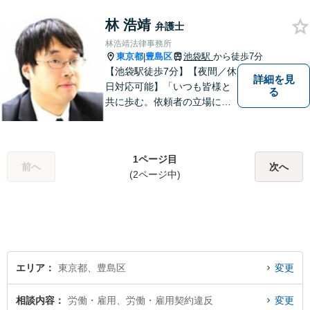
ます。弁護士は、悩むあなた
林 浩靖
の強くて優しい最良のパート
弁護士
ナーです。
林浩靖法律事務所
東京都
豊島区
池袋駅
から徒歩7分
|
【池袋駅徒歩7分】【夜間／休
詳細を見
日対応可能】「いつも皆様と
る
共に歩む。依頼者の立場に立
って解決する」がモットーで
す。借金問題／不動産問題／
離婚問題／刑事事件／企業法
1ページ目
務など幅広く対応可能。【地
前へ
次へ
(2ページ中)
域に根ざした弁護士】依頼者
の立場から最適の解決方法を
ご提案します。
エリア
東京都、豊島区
変更
相談内容
労働・雇用、労働・雇用契約違反
変更