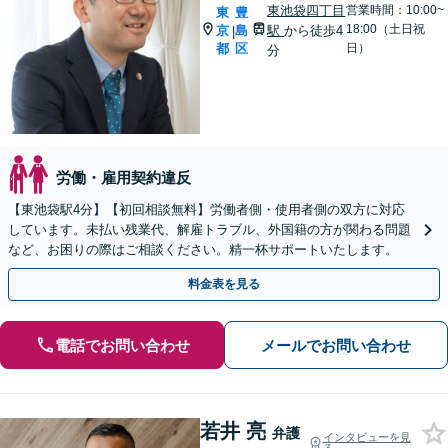
東池袋四丁目
営業時間：10:00~
東
豊
18:00（土日祝
京
島
駅
から徒歩4
|
都
区
日）
分
労働・雇用契約違反
【東池袋駅4分】【初回相談無料】労働者側・使用者側の双方に対応
しています。未払い残業代、解雇トラブル、外国籍の方が関わる問題
など、お困りの際はご相談ください。精一杯サポートいたします。
料金表を見る
電話でお問い合わせ
メールでお問い合わせ
若井 亮
弁護
インタビューを見