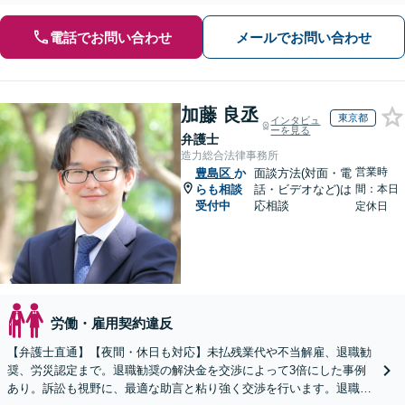
電話でお問い合わせ
メールでお問い合わせ
加藤 良丞
東京都
インタビュ
ーを見る
弁護士
造力総合法律事務所
営業時
豊島区
か
面談方法(対面・電
らも相談
話・ビデオなど)は
間：本日
受付中
応相談
定休日
労働・雇用契約違反
【弁護士直通】【夜間・休日も対応】未払残業代や不当解雇、退職勧
奨、労災認定まで。退職勧奨の解決金を交渉によって3倍にした事例
あり。訴訟も視野に、最適な助言と粘り強く交渉を行います。退職前