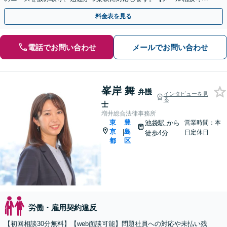
【オンライン相談可】
料金表を見る
電話でお問い合わせ
メールでお問い合わせ
峯岸 舞
弁護
インタビューを見
る
士
増井総合法律事務所
東
豊
池袋駅
から
営業時間：本
京
島
|
日定休日
徒歩4分
都
区
労働・雇用契約違反
【初回相談30分無料】【web面談可能】問題社員への対応や未払い残