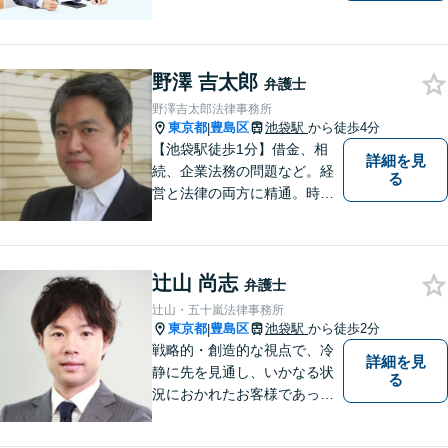
ごとがあれば、まずはご相談
ください。「街の法律家」と
しての身近な事細かい事件ま
野澤 吉太郎
で広く取り扱い、幅広い分野
弁護士
で実績あり！【完全個室対
野澤吉太郎法律事務所
応】
東京都
豊島区
池袋駅
から徒歩4分
|
【池袋駅徒歩1分】借金、相
詳細を見
続、企業法務の問題など。経
る
営と法律の両方に精通。時間
や場所などについては、お忙
しい方の立場を理解し、でき
るかぎり柔軟に対応してまい
辻山 尚志
ります。【完全個室】【休
弁護士
日・夜間対応】【電話・メー
辻山・五十嵐法律事務所
ルでのご相談対応】
東京都
豊島区
池袋駅
から徒歩2分
|
戦略的・創造的な視点で、冷
詳細を見
静に先を見通し、いかなる状
る
況におかれたお客様であって
も、最善の結果に導くことが
できるよう、常に心がけてい