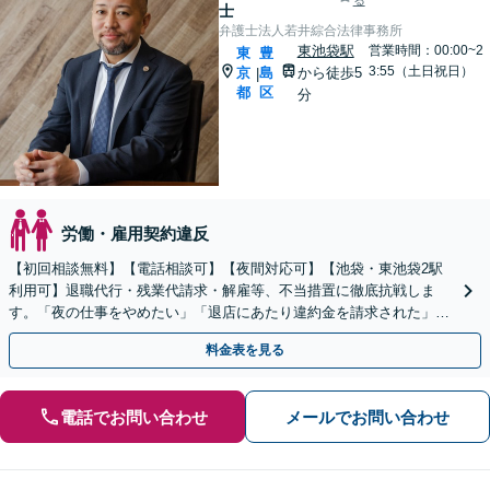
る
士
弁護士法人若井綜合法律事務所
東池袋駅
営業時間：00:00~2
東
豊
3:55（土日祝日）
京
島
から徒歩5
|
都
区
分
労働・雇用契約違反
【初回相談無料】【電話相談可】【夜間対応可】【池袋・東池袋2駅
利用可】退職代行・残業代請求・解雇等、不当措置に徹底抗戦しま
す。「夜の仕事をやめたい」「退店にあたり違約金を請求された」等
もご相談ください。相手が誰であっても毅然と対応します。
料金表を見る
電話でお問い合わせ
メールでお問い合わせ