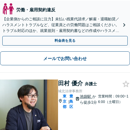
労働・雇用契約違反
【企業側からのご相談に注力】未払い残業代請求／解雇・退職勧奨／
ハラスメントトラブルなど、従業員との労働問題はご相談ください。
トラブル対応のほか、就業規則・雇用契約書などの作成やハラスメン
ト予防策の策定など、予防法務にも豊富な実績【池袋4分】
料金表を見る
メールでお問い合わせ
田村 優介
弁護士
城北法律事務所
東
豊
池袋駅
か
営業時間：09:00~1
京
島
|
6:00（土曜日）
ら徒歩1分
都
区