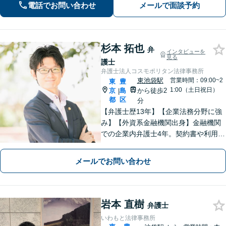
電話でお問い合わせ
メールで面談予約
杉本 拓也
弁
インタビューを
見る
護士
弁護士法人コスモポリタン法律事務所
東池袋駅
営業時間：09:00~2
東
豊
1:00（土日祝日）
京
島
から徒歩2
|
都
区
分
【弁護士歴13年】【企業法務分野に強
み】【外資系金融機関出身】金融機関
での企業内弁護士4年。契約書や利用規
約の作成（英文可）、M&A、事業承
継、誹謗中傷対策などご相談くださ
メールでお問い合わせ
い。【債権回収】交渉から、訴訟、差
押えまで対応します。【東池袋駅2分】
岩本 直樹
弁護士
いわもと法律事務所