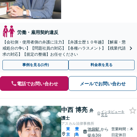
労働・雇用契約違反
【会社側・使用者側の弁護に注力】【弁護士歴１０年越】【解雇・懲
戒処分の争い】【問題社員の対応】【各種ハラスメント】【残業代請
求の対応】【規定の整備】お任せください
事例を見る(1件)
料金表を見る
電話でお問い合わせ
メールでお問い合わせ
中西 博亮
弁
インタビューを
見る
護士
アスカル法律事務所
東
豊
池袋駅
から
営業時間：本
京
島
|
日定休日
徒歩3分