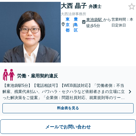
大西 晶子
弁護士
大西法律事務所
東
豊
東池袋駅
から
営業時間：本
京
島
|
日定休日
徒歩5分
都
区
労働・雇用契約違反
【東池袋駅5分】【電話相談可】【WEB面談対応】「労働者側：不当
解雇、残業代未払い、パワハラ・セクハラなど依頼者さまの立場に立
った解決策をご提案」「企業側：問題社員対応、就業規則等のリーガ
ルチェックなど」【顧問契約対応】【休日・夜間相談可】
料金表を見る
メールでお問い合わせ