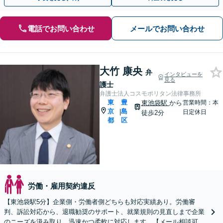
電話でお問い合わせ
メールでお問い合わせ
大竹 康央
弁
インタビューを
見る
護士
弁護士法人コスモポリタン法律事務所
東
豊
東池袋駅
から
営業時間：本
京
島
|
日定休日
徒歩2分
都
区
労働・雇用契約違反
【東池袋駅5分】企業側・労働者側どちらも対応実績あり。労働審
判、訴訟対応から、退職勧奨のサポート、就業規則の見直しまで企業
のニーズを汲み取り、迅速かつ柔軟に対応します。【メール相談可】