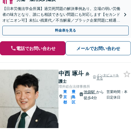
【日本労働法学会所属】過労死問題の解決事例あり。立場の弱い労働
者の味方となり、誰にも相談できない問題にも対応します【セカンド
オピニオン可】未払い残業代／不当解雇／ブラック企業問題に精通！
お気軽にご相談ください【池袋駅徒歩5分】【夜間面談可】
料金表を見る
電話でお問い合わせ
メールでお問い合わせ
中西 琢斗
弁
インタビューを
見る
護士
増井総合法律事務所
東
豊
池袋駅
から
営業時間：本
京
島
|
日定休日
徒歩4分
都
区