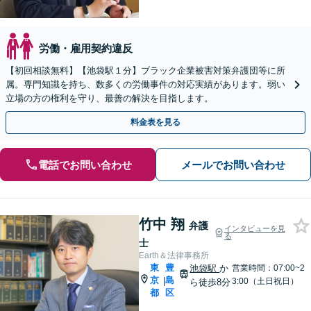
労働・雇用契約違反
【初回相談無料】【池袋駅１分】ブラック企業被害対策弁護団等に所
属。専門知識を持ち、数多くの労働事件の対応実績があります。弱い
立場の方の権利を守り、最善の解決を目指します。
料金表を見る
電話でお問い合わせ
メールでお問い合わせ
竹中 翔
弁護
インタビューを見
る
士
Earth＆法律事務所
東
豊
池袋駅
か
営業時間：07:00~2
京
島
|
3:00（土日祝日）
ら徒歩8分
都
区