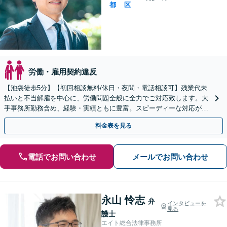
都
区
労働・雇用契約違反
【池袋徒歩5分】【初回相談無料/休日・夜間・電話相談可】残業代未
払いと不当解雇を中心に、労働問題全般に全力でご対応致します。大
手事務所勤務含め、経験・実績ともに豊富。スピーディーな対応が信
条で、早期解決。【弁護士は頼りになると言われたい】
料金表を見る
電話でお問い合わせ
メールでお問い合わせ
永山 怜志
弁
インタビューを
見る
護士
エイト総合法律事務所