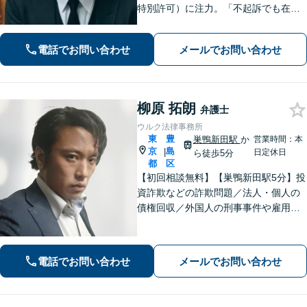
特別許可）に注力。「不起訴でも在留
は守れない」——その一歩先まで見据
え、難関案件を最後まで闘う弁護士。
電話でお問い合わせ
メールでお問い合わせ
初回相談無料・全国対応。微信：mats
umura1119
柳原 拓朗
弁護士
ウルク法律事務所
東
豊
巣鴨新田駅
か
営業時間：本
京
島
|
日定休日
ら徒歩5分
都
区
【初回相談無料】【巣鴨新田駅5分】投
資詐欺などの詐欺問題／法人・個人の
債権回収／外国人の刑事事件や雇用問
題などのご相談を承ります。どんな内
容でもお話を丁寧にお聞きし、ご不安
を1日でも早く解消できるよう尽力しま
電話でお問い合わせ
メールでお問い合わせ
す。お気軽にご相談ください【Web相
談可】