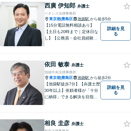
西廣 伊知郎
弁護士
ベネシス法律事務所
東京都
豊島区
池袋駅
から徒歩5分
|
【15分電話無料相談あり】
詳細を見
【土日も20時まで｜定休日な
る
し】【公務員・会社員経験あ
り】【弁護士歴15年以上】ス
ピード対応に定評あり。オン
ライン面談も実施中。不動
依田 敏泰
産、離婚、労働、借金トラブ
弁護士
ルならお任せください。【企
池袋中央法律事務所
業側にも対応】【池袋駅5分】
東京都
豊島区
池袋駅
から徒歩2分
|
【池袋駅徒歩7分】【弁護士歴
詳細を見
30年以上】依頼者様が「十分
る
に納得」できる解決を目指し
ます【不動産・住まい】登記
関連の案件、建物明渡案件な
どに対応【離婚・男女問題】
相良 圭彦
離婚に伴い派生して生ずる各
弁護士
種の問題（慰謝料、養育費、