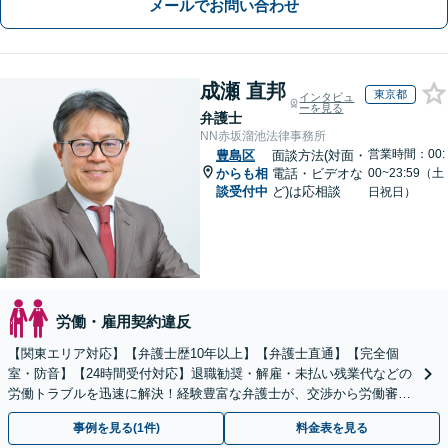
メールでお問い合わせ
成瀬 直邦
東京都
インタビュ
ーを見る
弁護士
NN赤坂溜池法律事務所
営業時間：00:
豊島区
面談方法(対面・
からも相
電話・ビデオな
00~23:59（土
談受付中
ど)は応相談
日祝日）
労働・雇用契約違反
【関東エリア対応】【弁護士歴10年以上】【弁護士直通】【完全個
室・防音】【24時間受付対応】退職勧奨・解雇・未払い残業代などの
労働トラブルを迅速に解決！経験豊富な弁護士が、交渉から労働審判
まで一貫して対応いたします【オンライン相談可】
事例を見る(1件)
料金表を見る