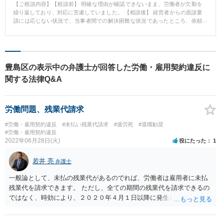
【ご相談内容】【相談前】 明確な理由が確認できないまま、労働者が欠勤を
繰り返しており、対応に苦慮していました。 【相談後】 経営者からの面談要
請には応じない状況で、当事者間での解決困難な状況であったところ、依頼
後、抱えていた労働問題について事件解決まで１か月以内という短期間で紛
争に発展することなく円満な解決を図ることが出来ました。 【弁護士のコメ
ント】 ご依頼をいただいた後、速やかに相手方への内容証明通知を発し、相
手方からの意向確認、相手方の状況確認を行ったうえで、相手方から速やか
に退職願を取得し、ご依頼頂いてから事件解決まで1か月以内での短期間での
豊島区の表示中の弁護士が回答した労働・雇用契約違反に
円満な解決を図ることが出来ました。
関する法律Q&A
労働問題、残業代請求
#労働・雇用契約違反
#未払い残業代請求
#過労死
#退職勧奨
#労働・雇用契約違反
2022年06月28日(火)
役にたった
1
若井 亮
弁護士
一般論として、未払の残業代があるのでれば、労働者は雇用者に未払
残業代を請求できます。 ただし、全ての期間の残業代を請求できるの
ではなく、時効により、２０２０年４月１日以降に発生した残業代請
求権については３年間によって消滅するという縛りがあります（２０
２０年４月１日以前にについては、時効の中断（更新）等の事情がな