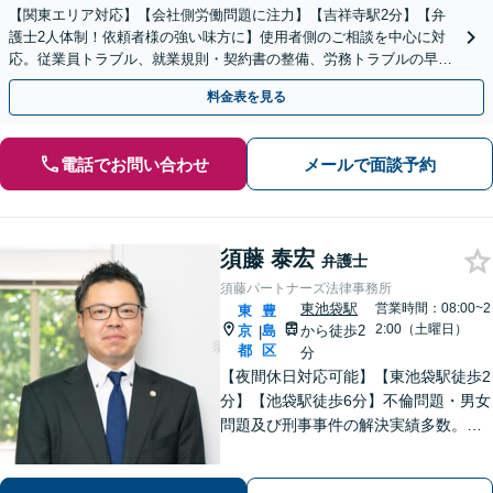
【関東エリア対応】【会社側労働問題に注力】【吉祥寺駅2分】【弁
護士2人体制！依頼者様の強い味方に】使用者側のご相談を中心に対
応。従業員トラブル、就業規則・契約書の整備、労務トラブルの早期
解決・防止に努めます。
料金表を見る
電話でお問い合わせ
メールで面談予約
須藤 泰宏
弁護士
須藤パートナーズ法律事務所
東池袋駅
営業時間：08:00~2
東
豊
2:00（土曜日）
京
島
から徒歩2
|
都
区
分
【夜間休日対応可能】【東池袋駅徒歩2
分】【池袋駅徒歩6分】不倫問題・男女
問題及び刑事事件の解決実績多数。
【オンライン相談可能】 ▼まずは一
度お気軽にお電話ください▼