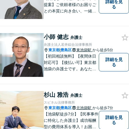
詳細を見
提案】ご依頼者様のお困りご
る
との本質に向き合い、一緒に
未来を作ります。【マイナス
面を含めた丁寧な説明・対
応】人生やビジネスの「かか
小師 健志
りつけ医」として、お気軽に
弁護士
ご相談ください。不動産・相
弁護士法人若井綜合法律事務所
続問題もワンストップ対応
東京都
豊島区
東池袋駅
から徒歩5分
|
可！池袋駅徒歩5分
【初回相談無料】【夜間休日
詳細を見
対応可】【後払い可】東京都
る
池袋の弁護士です。あなたに
寄り添ったリーゲルサービス
を提供します。いち早く問題
を解決したい方は、ぜひご相
杉山 雅浩
談ください。
弁護士
スピネル法律事務所
東京都
豊島区
北池袋駅
から徒歩7分
|
【池袋駅徒歩7分】【民事事件
詳細を見
に特化した弁護士】成功報酬
る
型の費用体系を導入！お困り