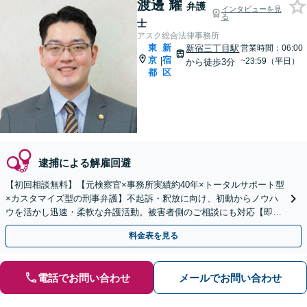
渡邊 耀
弁護
インタビューを見
る
士
アスク総合法律事務所
東
新
新宿三丁目駅
営業時間：06:00
京
宿
|
~23:59（平日）
から徒歩3分
都
区
逮捕による解雇回避
【初回相談無料】【元検察官×事務所実績約40年×トータルサポート型
×カスタマイズ型の刑事弁護】不起訴・釈放に向け、初動からノウハ
ウを活かし迅速・柔軟な弁護活動。被害者側のご相談にも対応【即日
接見対応】【夜間・休日相談可】【新宿三丁目駅3分】
料金表を見る
電話でお問い合わせ
メールでお問い合わせ