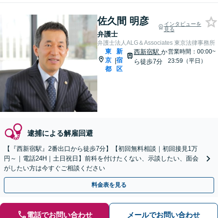
佐久間 明彦
インタビューを
見る
弁護士
弁護士法人ALG＆Associates 東京法律事務所
東
新
西新宿駅
か
営業時間：00:00~
京
宿
|
23:59（平日）
ら徒歩7分
都
区
逮捕による解雇回避
【『西新宿駅』2番出口から徒歩7分】【初回無料相談｜初回接見1万
円～｜電話24H｜土日祝日】前科を付けたくない、示談したい、面会
がしたい方は今すぐご相談ください
料金表を見る
電話でお問い合わせ
メールでお問い合わせ