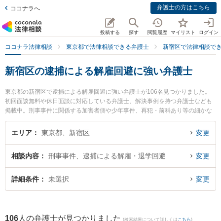
弁護士の方はこちら
ココナラへ
投稿する
探す
閲覧履歴
マイリスト
ログイン
ココナラ法律相談
東京都で法律相談できる弁護士
新宿区で法律相談で
新宿区の逮捕による解雇回避に強い弁護士
東京都の新宿区で逮捕による解雇回避に強い弁護士が106名見つかりました。
初回面談無料や休日面談に対応している弁護士、解決事例を持つ弁護士なども
掲載中。刑事事件に関係する加害者側や少年事件、再犯・前科あり等の細かな
分野での絞り込み検索もでき便利です。特に山田法律事務所の髙橋 鉄平弁護士
や弁護士法人東京新宿法律事務所の水本 佑冬弁護士、東京スタートアップ法律
エリア
東京都、新宿区
変更
事務所 新宿支店の松下 大輝弁護士のプロフィール情報や弁護士費用、強みなど
が注目されています。『新宿区で土日や夜間に発生した逮捕による解雇回避の
相談内容
刑事事件、逮捕による解雇・退学回避
変更
トラブルを今すぐに弁護士に相談したい』『逮捕による解雇回避のトラブル解
決の実績豊富な近くの弁護士を検索したい』『初回相談無料で逮捕による解雇
回避を法律相談できる新宿区内の弁護士に相談予約したい』などでお困りの相
詳細条件
未選択
変更
談者さんにおすすめです。
106
人の弁護士が見つかりました
(検索結果について詳しくは
こちら
)