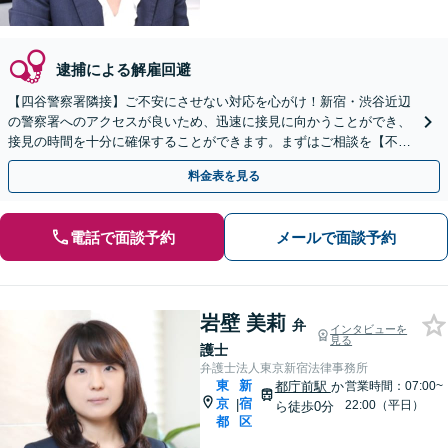
逮捕による解雇回避
【四谷警察署隣接】ご不安にさせない対応を心がけ！新宿・渋谷近辺
の警察署へのアクセスが良いため、迅速に接見に向かうことができ、
接見の時間を十分に確保することができます。まずはご相談を【不起
訴獲得実績あり】【休日面談可】【四谷三丁目駅3分】
料金表を見る
電話で面談予約
メールで面談予約
岩壁 美莉
弁
インタビューを
見る
護士
弁護士法人東京新宿法律事務所
東
新
都庁前駅
か
営業時間：07:00~
京
宿
|
22:00（平日）
ら徒歩0分
都
区