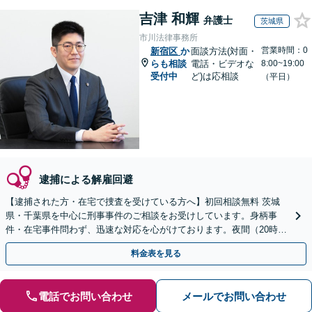
吉津 和輝
弁護士
茨城県
市川法律事務所
営業時間：0
新宿区
か
面談方法(対面・
らも相談
電話・ビデオな
8:00~19:00
受付中
ど)は応相談
（平日）
逮捕による解雇回避
【逮捕された方・在宅で捜査を受けている方へ】初回相談無料 茨城
県・千葉県を中心に刑事事件のご相談をお受けしています。身柄事
件・在宅事件問わず、迅速な対応を心がけております。夜間（20時ま
で）休日のご相談にも対応しています。
料金表を見る
電話でお問い合わせ
メールでお問い合わせ