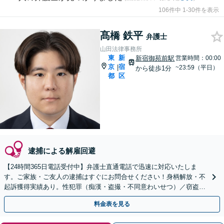
106件中 1-30件を表示
髙橋 鉄平
弁護士
山田法律事務所
東
新
新宿御苑前駅
営業時間：00:00
京
宿
|
~23:59（平日）
から徒歩1分
都
区
逮捕による解雇回避
【24時間365日電話受付中】弁護士直通電話で迅速に対応いたしま
す。ご家族・ご友人の逮捕はすぐにお問合せください！身柄解放・不
起訴獲得実績あり。性犯罪（痴漢・盗撮・不同意わいせつ）／窃盗／
暴行など幅広く対応【新宿御苑前駅徒歩1分】
料金表を見る