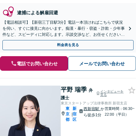
逮捕による解雇回避
【電話相談可】【新宿三丁目駅3分】電話一本頂ければこちらで状況
を伺い、すぐに接見に向かいます。痴漢・暴行・窃盗・詐欺・少年事
件など、スピーディに対応します。示談交渉など、お任せください
【休日・夜間相談可】
料金表を見る
電話でお問い合わせ
メールでお問い合わせ
平野 瑞季
弁
インタビューを
見る
護士
東京スタートアップ法律事務所 新宿支店
東
新
西新宿駅
か
営業時間：06:30~
京
宿
|
22:00（平日）
ら徒歩1分
都
区