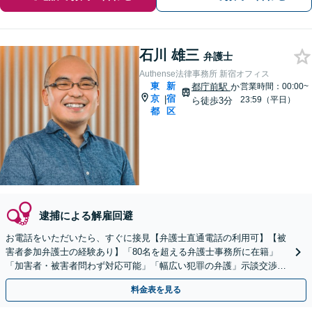
石川 雄三
弁護士
Authense法律事務所 新宿オフィス
東
新
都庁前駅
か
営業時間：00:00~
京
宿
|
23:59（平日）
ら徒歩3分
都
区
逮捕による解雇回避
お電話をいただいたら、すぐに接見【弁護士直通電話の利用可】【被
害者参加弁護士の経験あり】「80名を超える弁護士事務所に在籍」
「加害者・被害者問わず対応可能」「幅広い犯罪の弁護」示談交渉に
豊富な事績【完全個室対応】【休日・夜間相談可】
料金表を見る