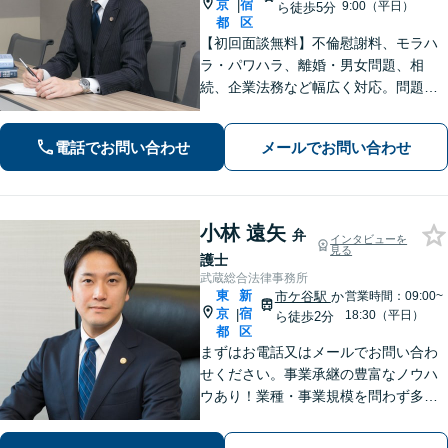
京
宿
|
9:00（平日）
ら徒歩5分
都
区
【初回面談無料】不倫慰謝料、モラハ
ラ・パワハラ、離婚・男女問題、相
続、企業法務など幅広く対応。問題の
本質を見つめ、法律論に限らず、依頼
者さまの幸福・成長に繋がるようなア
電話でお問い合わせ
メールでお問い合わせ
ドバイスを心がけています。お気軽に
相談ください【完全個室対応】【新宿
駅5分】
小林 遠矢
弁
インタビューを
見る
護士
武蔵総合法律事務所
東
新
市ケ谷駅
か
営業時間：09:00~
京
宿
|
18:30（平日）
ら徒歩2分
都
区
まずはお電話又はメールでお問い合わ
せください。事業承継の豊富なノウハ
ウあり！業種・事業規模を問わず多様
な事案に精通。他士業連携により、多
角的な支援が可能。依頼者さま一人ひ