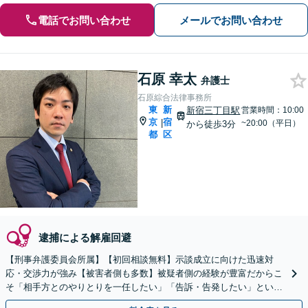
電話でお問い合わせ
メールでお問い合わせ
石原 幸太
弁護士
石原綜合法律事務所
東
新
新宿三丁目駅
営業時間：10:00
京
宿
|
~20:00（平日）
から徒歩3分
都
区
逮捕による解雇回避
【刑事弁護委員会所属】【初回相談無料】示談成立に向けた迅速対
応・交渉力が強み【被害者側も多数】被疑者側の経験が豊富だからこ
そ「相手方とのやりとりを一任したい」「告訴・告発したい」という
相談もお任せください【新宿からのアクセス◎】