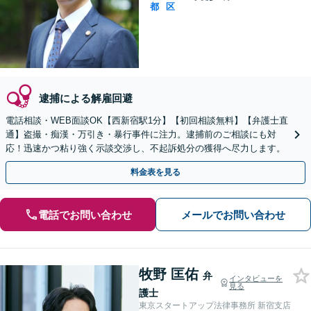
都
区
逮捕による解雇回避
電話相談・WEB面談OK【西新宿駅1分】【初回相談無料】【弁護士直
通】盗撮・痴漢・万引き・暴行事件に注力。逮捕前のご相談にも対
応！迅速かつ粘り強く示談交渉し、不起訴処分の獲得へ尽力します。
料金表を見る
電話でお問い合わせ
メールでお問い合わせ
牧野 匡佑
弁
インタビューを
見る
護士
東京スタートアップ法律事務所 新宿支店