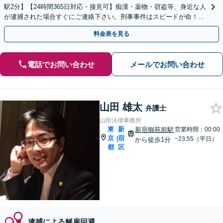
駅2分】【24時間365日対応・接見可】痴漢・薬物・窃盗等、身近な人
が逮捕された場合すぐにご連絡下さい。刑事事件はスピードが命！依
頼者の社会人生命を守ります。
料金表を見る
電話でお問い合わせ
メールでお問い合わせ
山田 雄太
弁護士
山田法律事務所
東
新
新宿御苑前駅
営業時間：00:00
京
宿
|
~23:55（平日）
から徒歩1分
都
区
逮捕による解雇回避