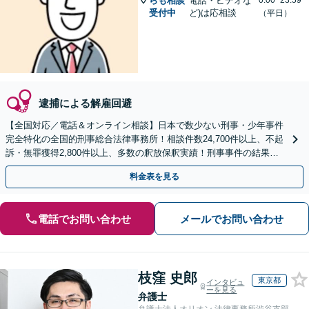
らも相談
電話・ビデオな
0:00~23:59
受付中
ど)は応相談
（平日）
逮捕による解雇回避
【全国対応／電話＆オンライン相談】日本で数少ない刑事・少年事件
完全特化の全国的刑事総合法律事務所！相談件数24,700件以上、不起
訴・無罪獲得2,800件以上、多数の釈放保釈実績！刑事事件の結果は
弁護士の腕次第で変わります【初回相談無料】
料金表を見る
電話でお問い合わせ
メールでお問い合わせ
枝窪 史郎
東京都
インタビュ
ーを見る
弁護士