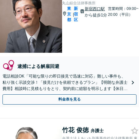
丸山綜合法律事務所
東
新
新宿西口駅
営業時間：09:00~
京
宿
|
20:00（平日）
から徒歩1分
都
区
逮捕による解雇回避
電話相談OK「可能な限りの即日接見で迅速に対応」難しい事件も、
粘り強く示談交渉！「接見だけを依頼できるプラン」【明朗な弁護士
費用】相談時に見積もりをとり、契約前に総額を明示します【休日・
夜間相談可】
料金表を見る
竹花 俊徳
弁護士
弁護士法人あいち刑事事件総合法律事務所 東