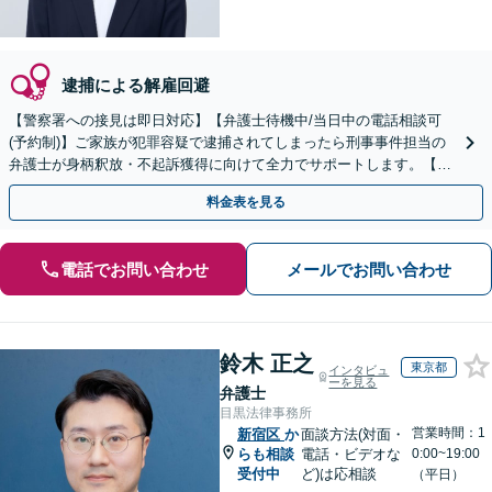
逮捕による解雇回避
【警察署への接見は即日対応】【弁護士待機中/当日中の電話相談可
(予約制)】ご家族が犯罪容疑で逮捕されてしまったら刑事事件担当の
弁護士が身柄釈放・不起訴獲得に向けて全力でサポートします。【毎
月100名以上の相談実績】【東京都全域対応】
料金表を見る
電話でお問い合わせ
メールでお問い合わせ
鈴木 正之
東京都
インタビュ
ーを見る
弁護士
目黒法律事務所
営業時間：1
新宿区
か
面談方法(対面・
らも相談
電話・ビデオな
0:00~19:00
受付中
ど)は応相談
（平日）