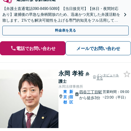
【弁護士直通電話090-8490-5089】【当日接見可】【休日・夜間対応
あり】逮捕後の早急な身柄開放のため、迅速かつ充実した弁護活動を
致します。1%でも解決可能性を上げる専門的知見をフル活用して取
り組みます。
料金表を見る
電話でお問い合わせ
メールでお問い合わせ
永岡 孝裕
弁
インタビューを
見る
護士
永岡法律事務所
東
新
四谷三丁目駅
営業時間：09:00
京
宿
|
~23:00（平日）
から徒歩3分
都
区