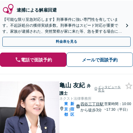
逮捕による解雇回避
【可能な限り至急対応します】刑事事件に強い専門性を有していま
す。不起訴処分の獲得実績多数。刑事事件はスピード対応が重要で
す。家族が逮捕された、突然警察が家に来た等、急を要する場合には
直ちに対応します。【休日相談可】
料金表を見る
電話で面談予約
メールで面談予約
亀山 友紀
弁
インタビューを
見る
護士
ネクスト法律事務所
東
新
四谷三丁目駅
営業時間：10:00
京
宿
|
~17:30（平日）
から徒歩3分
都
区