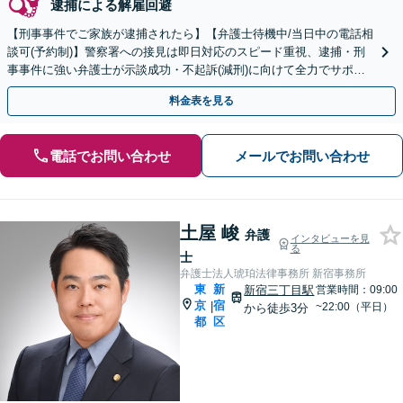
逮捕による解雇回避
【刑事事件でご家族が逮捕されたら】【弁護士待機中/当日中の電話相
談可(予約制)】警察署への接見は即日対応のスピード重視、逮捕・刑
事事件に強い弁護士が示談成功・不起訴(減刑)に向けて全力でサポー
トします。【加害者側の相談専門】
料金表を見る
電話でお問い合わせ
メールでお問い合わせ
土屋 峻
弁護
インタビューを見
る
士
弁護士法人琥珀法律事務所 新宿事務所
東
新
新宿三丁目駅
営業時間：09:00
京
宿
|
~22:00（平日）
から徒歩3分
都
区