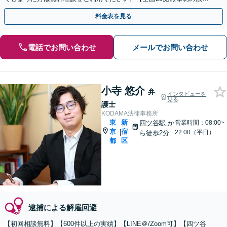
対応】【弁護士待機中/当日中の電話相談可(予約制)】
料金表を見る
電話でお問い合わせ
メールでお問い合わせ
小寺 悠介
弁
インタビューを
見る
護士
KODAMA法律事務所
東
新
四ツ谷駅
か
営業時間：08:00~
京
宿
|
22:00（平日）
ら徒歩2分
都
区
逮捕による解雇回避
【初回相談無料】【600件以上の実績】【LINE＠/Zoom可】【四ツ谷