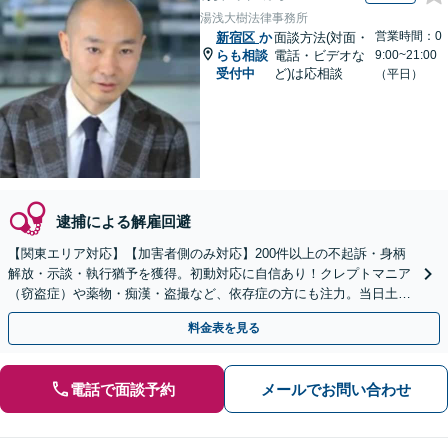
湯浅大樹法律事務所
営業時間：0
新宿区
か
面談方法(対面・
らも相談
電話・ビデオな
9:00~21:00
受付中
ど)は応相談
（平日）
逮捕による解雇回避
【関東エリア対応】【加害者側のみ対応】200件以上の不起訴・身柄
解放・示談・執行猶予を獲得。初動対応に自信あり！クレプトマニア
（窃盗症）や薬物・痴漢・盗撮など、依存症の方にも注力。当日土日
祝対応可。クリニックと連携し更生・治療までサポート
料金表を見る
電話で面談予約
メールでお問い合わせ