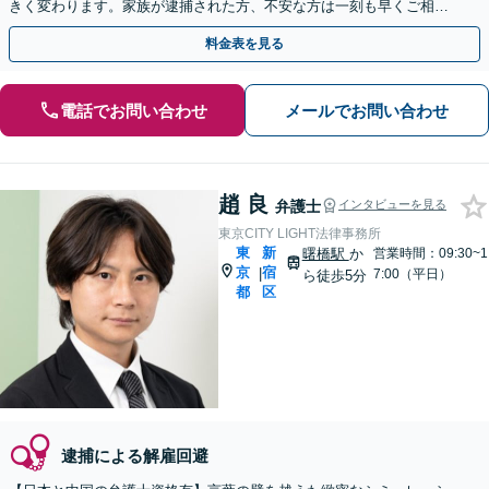
きく変わります。家族が逮捕された方、不安な方は一刻も早くご相談
ください【初回相談無料】
料金表を見る
電話でお問い合わせ
メールでお問い合わせ
趙 良
弁護士
インタビューを見る
東京CITY LIGHT法律事務所
東
新
曙橋駅
か
営業時間：09:30~1
京
宿
|
7:00（平日）
ら徒歩5分
都
区
逮捕による解雇回避