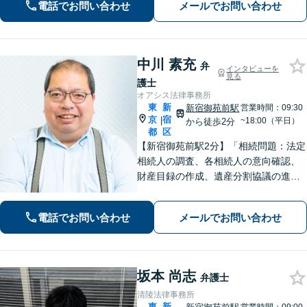
電話でお問い合わせ
メールでお問い合わせ
とりに合った解決策をご提供します
【複数弁護士体制あり】【市ケ谷駅2
分】
中川 素充
弁
インタビューを
見る
護士
オアシス法律事務所
東
新
新宿御苑前駅
営業時間：09:30
京
宿
|
~18:00（平日）
から徒歩2分
都
区
【新宿御苑前駅2分】「相続問題：法定
相続人の調査、各相続人の意向確認、
財産目録の作成、遺産分割協議の進行
まで、一つひとつ丁寧に進めていきま
す」「インターネット：初期段階から
電話でお問い合わせ
メールでお問い合わせ
弁護士が介入して被害拡大を最小限に
抑え、依頼者さまの名誉と権利を守り
ます」
坂本 尚志
弁護士
清陵法律事務所
東
新