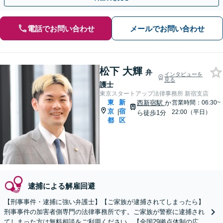
電話でお問い合わせ
メールでお問い合わせ
松下 大輝
弁
インタビューを
見る
護士
東京スタートアップ法律事務所 新宿支店
東
新
西新宿駅
か
営業時間：06:30~
京
宿
|
22:00（平日）
ら徒歩1分
都
区
逮捕による解雇回避
【刑事事件・逮捕に強い弁護士】【ご家族が逮捕されてしまったら】
刑事事件の加害者側専門の法律事務所です。ご家族が警察に逮捕され
てしまった方は無料相談をご利用ください。【全国29拠点体制の広域