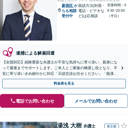
弁護士法人オリオン 法律事務所渋谷支部
営業時間：0
新宿区
か
面談方法(対面・
らも相談
電話・ビデオな
9:30~20:00
受付中
ど)は応相談
（平日）
逮捕による解雇回避
【全国対応】経験豊富な弁護士が不安な気持ちに寄り添い、親身にな
って最後までサポートします。ご本人とご家族の橋渡し役となり、不
安に寄り添いきめ細やかに対応「示談交渉お任せください」「痴漢／
盗撮／暴行・傷害／窃盗／薬物」【完全個室対応】
料金表を見る
電話でお問い合わせ
メールでお問い合わせ
湯浅 大樹
弁護士
東京都