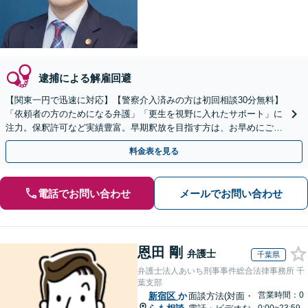
逮捕による解雇回避
【関東一円で迅速に対応】【警察介入済みの方は初回相談30分無料】
「依頼者の方のためになる弁護」「更生を視野に入れたサポート」に
注力。保釈許可など実績豊富。早期釈放を目指す方は、お早めにご相
談を！示談交渉もお任せください【夜間・休日対応】
料金表を見る
電話でお問い合わせ
メールでお問い合わせ
恩田 剛
弁護士
千葉県
弁護士法人あいち刑事事件総合法律事務所 千
葉支部
営業時間：0
新宿区
か
面談方法(対面・