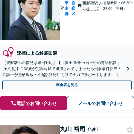
東
新
西新宿駅
か
営業時間：06:30~
京
宿
|
22:00（平日）
ら徒歩1分
都
区
逮捕による解雇回避
【警察署への接見は即日対応】【弁護士待機中/当日中の電話相談可
(予約制)】ご家族が犯罪容疑で逮捕されてしまったら刑事事件担当の
弁護士が身柄釈放・不起訴獲得に向けて全力でサポートします。【毎
月100名以上の相談実績】【東京都全域対応】
料金表を見る
電話でお問い合わせ
メールでお問い合わせ
丸山 裕司
弁護士