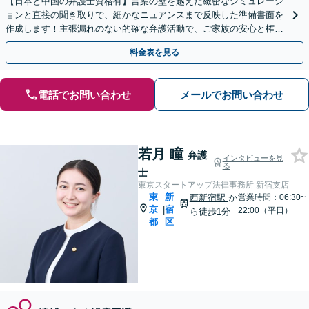
【日本と中国の弁護士資格有】言葉の壁を越えた緻密なシミュレーシ
ョンと直接の聞き取りで、細かなニュアンスまで反映した準備書面を
作成します！主張漏れのない的確な弁護活動で、ご家族の安心と権利
を誠実にお守りいたします【初回相談無料】
料金表を見る
電話でお問い合わせ
メールでお問い合わせ
若月 瞳
弁護
インタビューを見
る
士
東京スタートアップ法律事務所 新宿支店
東
新
西新宿駅
か
営業時間：06:30~
京
宿
|
22:00（平日）
ら徒歩1分
都
区