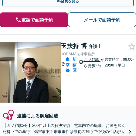
料金表を見る
電話で面談予約
メールで面談予約
玉扶持 博
弁護士
KODAMA法律事務所
東
新
四ツ谷駅
か
営業時間：09:00~
京
宿
|
20:00（平日）
ら徒歩2分
都
区
逮捕による解雇回避
【四ツ谷駅2分】200件以上の解決実績！電車内での痴漢、お酒を飲ん
だ勢いでの暴行、傷害事案！刑事事件は最初の対応で今後の生活が大