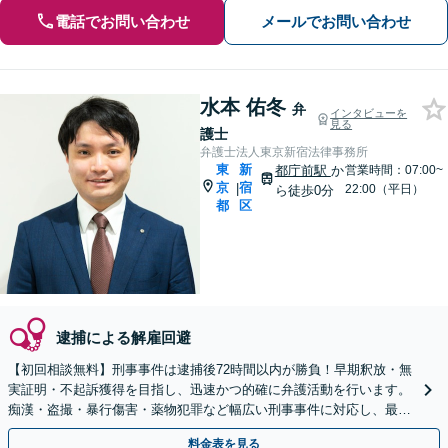
電話でお問い合わせ
メールでお問い合わせ
水本 佑冬
弁
インタビューを
見る
護士
弁護士法人東京新宿法律事務所
東
新
都庁前駅
か
営業時間：07:00~
京
宿
|
22:00（平日）
ら徒歩0分
都
区
逮捕による解雇回避
【初回相談無料】刑事事件は逮捕後72時間以内が勝負！早期釈放・無
実証明・不起訴獲得を目指し、迅速かつ的確に弁護活動を行います。
痴漢・盗撮・暴行傷害・薬物犯罪など幅広い刑事事件に対応し、最善
の解決を目指します【都庁前駅直結】【複数拠点あり】
料金表を見る