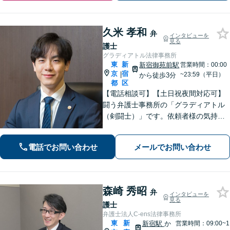
久米 孝和
弁
インタビューを
見る
護士
グラディアトル法律事務所
東
新
新宿御苑前駅
営業時間：00:00
京
宿
|
~23:59（平日）
から徒歩3分
都
区
【電話相談可】【土日祝夜間対応可】
闘う弁護士事務所の「グラディアトル
（剣闘士）」です。依頼者様の気持ち
を代弁する弁護士であり続けるべく、
確固たるスタイルを貫きます。離婚・
電話でお問い合わせ
メールでお問い合わせ
刑事事件・相続など何でもご相談くだ
さい。
森崎 秀昭
弁
インタビューを
見る
護士
弁護士法人C-ens法律事務所
東
新
新宿駅
か
営業時間：09:00~1