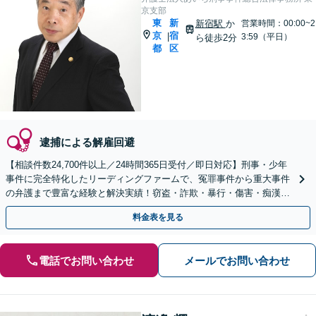
京支部
東
新
新宿駅
か
営業時間：00:00~2
京
宿
|
3:59（平日）
ら徒歩2分
都
区
逮捕による解雇回避
【相談件数24,700件以上／24時間365日受付／即日対応】刑事・少年
事件に完全特化したリーディングファームで、冤罪事件から重大事件
の弁護まで豊富な経験と解決実績！窃盗・詐欺・暴行・傷害・痴漢・
盗撮・薬物犯罪など幅広い分野に対応可能です！
料金表を見る
電話でお問い合わせ
メールでお問い合わせ