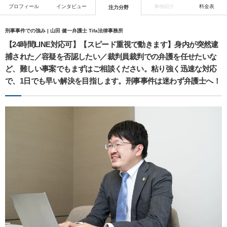
プロフィール
インタビュー
事例紹介
料金表
注力分野
刑事事件での強み | 山田 健一弁護士 Tifa法律事務所
【24時間LINE対応可】【スピード重視で動きます】身内が突然逮
捕された／容疑を否認したい／裁判員裁判での弁護を任せたいな
ど、難しい事案でもまずはご相談ください。粘り強く迅速な対応
で、1日でも早い解決を目指します。刑事事件は迷わず弁護士へ！