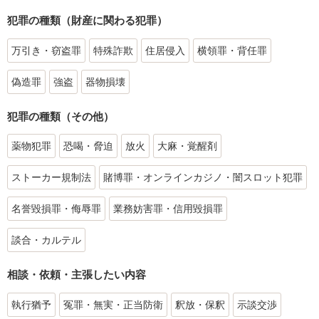
犯罪の種類（財産に関わる犯罪）
万引き・窃盗罪
特殊詐欺
住居侵入
横領罪・背任罪
偽造罪
強盗
器物損壊
犯罪の種類（その他）
薬物犯罪
恐喝・脅迫
放火
大麻・覚醒剤
ストーカー規制法
賭博罪・オンラインカジノ・闇スロット犯罪
名誉毀損罪・侮辱罪
業務妨害罪・信用毀損罪
談合・カルテル
相談・依頼・主張したい内容
執行猶予
冤罪・無実・正当防衛
釈放・保釈
示談交渉