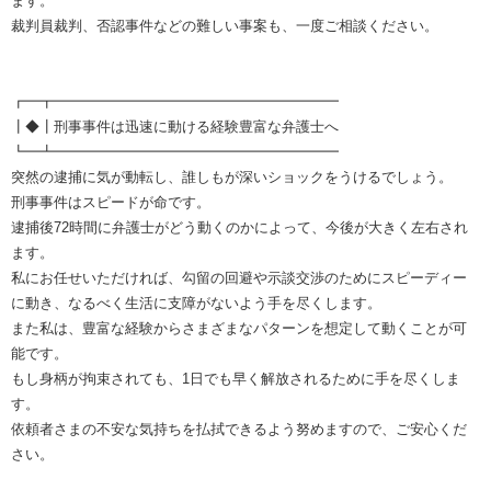
ます。
裁判員裁判、否認事件などの難しい事案も、一度ご相談ください。
┏━┳━━━━━━━━━━━━━━━━━━━━
┃◆┃刑事事件は迅速に動ける経験豊富な弁護士へ
┗━┻━━━━━━━━━━━━━━━━━━━━
突然の逮捕に気が動転し、誰しもが深いショックをうけるでしょう。
刑事事件はスピードが命です。
逮捕後72時間に弁護士がどう動くのかによって、今後が大きく左右され
ます。
私にお任せいただければ、勾留の回避や示談交渉のためにスピーディー
に動き、なるべく生活に支障がないよう手を尽くします。
また私は、豊富な経験からさまざまなパターンを想定して動くことが可
能です。
もし身柄が拘束されても、1日でも早く解放されるために手を尽くしま
す。
依頼者さまの不安な気持ちを払拭できるよう努めますので、ご安心くだ
さい。