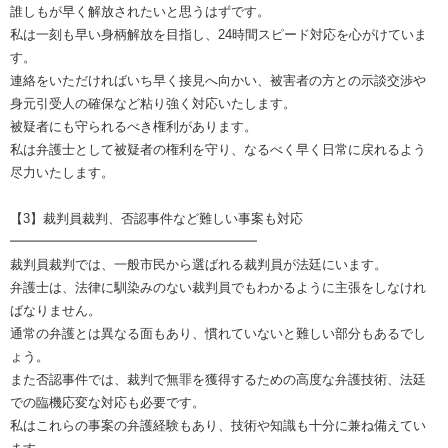
誰しもが早く解放されたいと思うはずです。
私は一刻も早い身柄解放を目指し、24時間スピード対応を心がけていま
す。
連絡をいただければいち早く接見へ向かい、被害者の方との示談交渉や
身元引受人の確保など粘り強く対応いたします。
被疑者にも守られるべき権利があります。
私は弁護士として被疑者の権利を守り、なるべく早く日常に戻れるよう
尽力いたします。
【3】裁判員裁判、否認事件など難しい事案も対応
━━━━━━━━━━━━━━━━━━━
裁判員裁判では、一般市民から選ばれる裁判員が法廷にいます。
弁護士は、法律に馴染みのない裁判員でもわかるように主張をしなけれ
ばなりません。
通常の弁護とは異なる面もあり、慣れていないと難しい部分もあるでし
ょう。
また否認事件では、裁判で無罪を獲得するための高度な弁護技術、法廷
での臨機応変な対応も必要です。
私はこれらの事案の弁護経験もあり、技術や知識も十分に兼ね備えてい