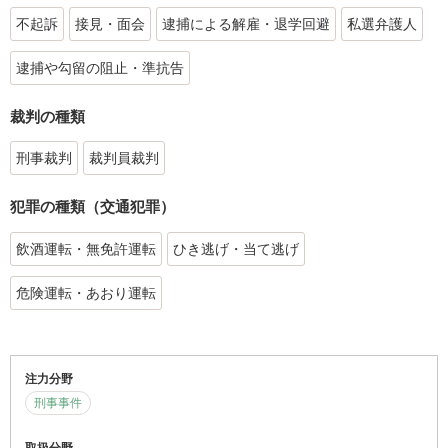
不起訴
接見・面会
逮捕による解雇・退学回避
私選弁護人
逮捕や勾留の阻止・準抗告
裁判の種類
刑事裁判
裁判員裁判
犯罪の種類（交通犯罪）
飲酒運転・無免許運転
ひき逃げ・当て逃げ
危険運転・あおり運転
注力分野
刑事事件
取扱分野