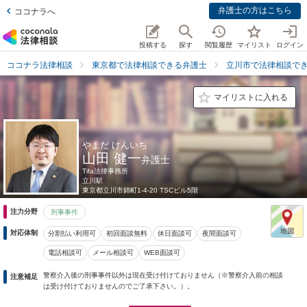
弁護士の方はこちら
ココナラへ
投稿する
探す
閲覧履歴
マイリスト
ログイン
ココナラ法律相談
東京都で法律相談できる弁護士
立川市で法律相談で
マイリストに入れる
やまだ けんいち
山田 健一
弁護士
Tifa法律事務所
立川駅
東京都
立川市錦町1-4-20 TSCビル5階
注力分野
刑事事件
対応体制
分割払い利用可
初回面談無料
休日面談可
夜間面談可
電話相談可
メール相談可
WEB面談可
警察介入後の刑事事件以外は現在受け付けておりません（※警察介入前の相談
注意補足
は受け付けておりませんのでご了承下さい。）。