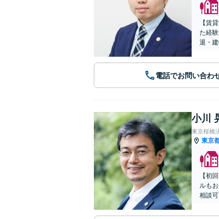
【賃貸
た経験
退・建
電話でお問い合わ
小川 
東京桜橋
東京
【初回
ルもお
相談可