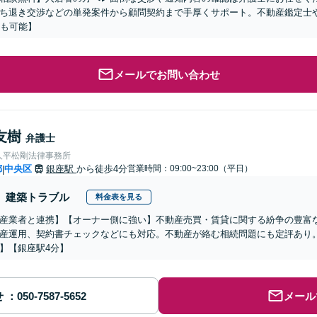
ち退き交渉などの単発案件から顧問契約まで手厚くサポート。不動産鑑定士
談も可能】
メールでお問い合わせ
友樹
弁護士
人平松剛法律事務所
都
中央区
銀座駅
から徒歩4分
営業時間：09:00~23:00（平日）
|
建築トラブル
料金表を見る
産業者と連携】【オーナー側に強い】不動産売買・賃貸に関する紛争の豊富
産運用、契約書チェックなどにも対応。不動産が絡む相続問題にも定評あり
】【銀座駅4分】
せ
メール