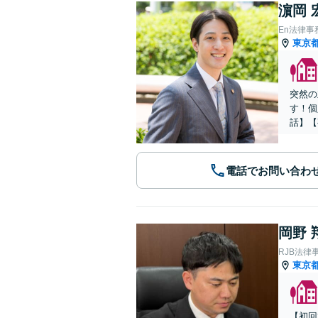
濵岡 
En法律事
東京
突然の
す！個
話】【
電話でお問い合わ
岡野 
RJB法律
東京
【初回