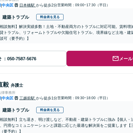
都
中央区
日本橋駅
から徒歩2分
営業時間：09:00~17:30（平日）
|
建築トラブル
料金表を見る
相談無料】解決実績多数！土地・不動産両方のトラブルに対応可能。賃料増
貸トラブル、リフォームトラブルや欠陥住宅トラブル、境界線など土地・建
談可（要予約）】
せ
メール
直毅
弁護士
法律事務所
都
中央区
三越前駅
から徒歩1分
営業時間：09:30~18:00（平日）
|
建築トラブル
料金表を見る
相談無料】立ち退き、明け渡しなど、不動産・建築トラブルに強み【個人・
、円滑なコミュニケーションと課題に応じた最適な解決策をご提案します【三
（要予約）】