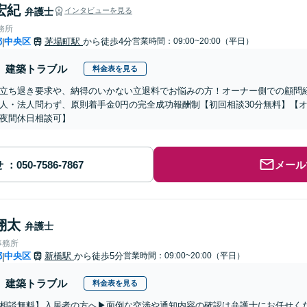
宏紀
弁護士
インタビューを見る
務所
都
中央区
茅場町駅
から徒歩4分
営業時間：09:00~20:00（平日）
|
建築トラブル
料金表を見る
立ち退き要求や、納得のいかない立退料でお悩みの方！オーナー側での顧問
人・法人問わず、原則着手金0円の完全成功報酬制【初回相談30分無料】【
夜間休日相談可】
せ
メール
翔太
弁護士
事務所
都
中央区
新橋駅
から徒歩5分
営業時間：09:00~20:00（平日）
|
建築トラブル
料金表を見る
相談無料】入居者の方へ▶︎面倒な交渉や通知内容の確認は弁護士にお任せく