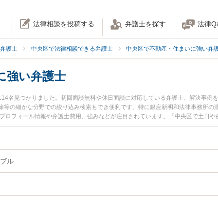
法律相談を投稿する
弁護士を探す
法律Q
弁護士
中央区で法律相談できる弁護士
中央区で不動産・住まいに強い弁
に強い弁護士
114名見つかりました。初回面談無料や休日面談に対応している弁護士、解決事例
除等の細かな分野での絞り込み検索もでき便利です。特に銀座新明和法律事務所の渡
のプロフィール情報や弁護士費用、強みなどが注目されています。『中央区で土日や
ラブル解決の実績豊富な近くの弁護士を検索したい』『初回相談無料で建築トラブ
です。
ブル