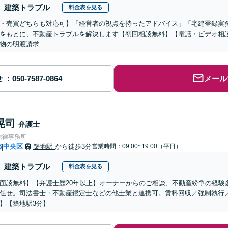
建築トラブル
料金表を見る
・売買どちらも対応可】「経営者の視点を持ったアドバイス」「宅建登録実
をもとに、不動産トラブルを解決します【初回相談無料】【電話・ビデオ相
物の明渡請求
せ
メール
晃司
弁護士
法律事務所
都
中央区
築地駅
から徒歩3分
営業時間：09:00~19:00（平日）
|
建築トラブル
料金表を見る
面談無料】【弁護士歴20年以上】オーナーからのご相談、不動産紛争の経験
任せ。司法書士・不動産鑑定士などの他士業と連携可。賃料回収／強制執行
】【築地駅3分】