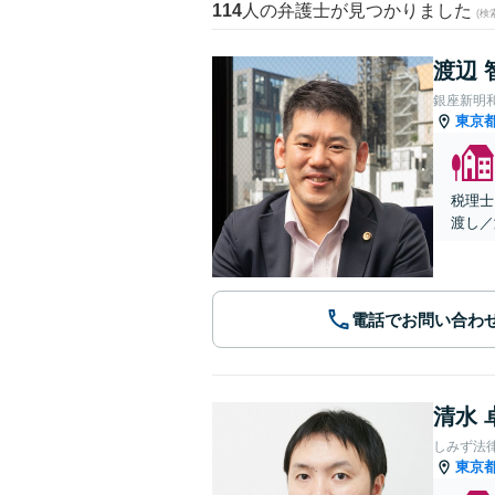
114
人の弁護士が見つかりました
(
渡辺 
銀座新明
東京
税理士
渡し／
電話でお問い合わ
清水 
しみず法
東京