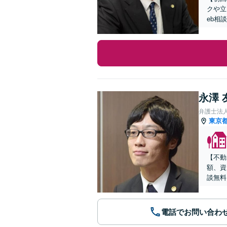
クや立
eb相
永澤 
弁護士法
東京
【不動
額、資
談無料
電話でお問い合わ