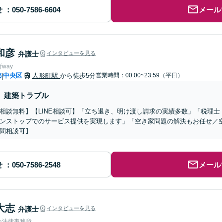
せ
メール
和彦
弁護士
インタビューを見る
way
都
中央区
人形町駅
から徒歩5分
営業時間：00:00~23:59（平日）
|
建築トラブル
相談無料】【LINE相談可】「立ち退き、明け渡し請求の実績多数」「税理
ンストップでのサービス提供を実現します」「空き家問題の解決もお任せ／
間相談可】
せ
メール
大志
弁護士
インタビューを見る
合法律事務所