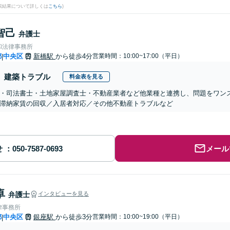
検索結果について詳しくは
こちら
)
智己
弁護士
和法律事務所
都
中央区
新橋駅
から徒歩4分
営業時間：10:00~17:00（平日）
|
建築トラブル
料金表を見る
・司法書士・土地家屋調査士・不動産業者など他業種と連携し、問題をワン
滞納家賃の回収／入居者対応／その他不動産トラブルなど
せ
メール
卓
弁護士
インタビューを見る
律事務所
都
中央区
銀座駅
から徒歩3分
営業時間：10:00~19:00（平日）
|