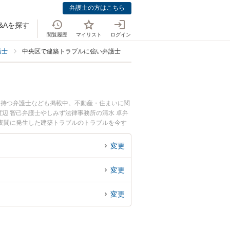
弁護士の方はこちら
&Aを探す
閲覧履歴
マイリスト
ログイン
護士
中央区で建築トラブルに強い弁護士
を持つ弁護士なども掲載中。不動産・住まいに関
辺 智己弁護士やしみず法律事務所の清水 卓弁
夜間に発生した建築トラブルのトラブルを今す
ルを法律相談できる中央区内の弁護士に相談予約
変更
変更
変更