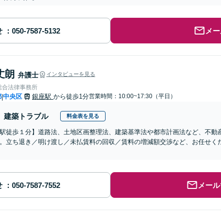
せ
メー
丈朗
弁護士
インタビューを見る
総合法律事務所
都
中央区
銀座駅
から徒歩1分
営業時間：10:00~17:30（平日）
|
建築トラブル
料金表を見る
駅徒歩１分】道路法、土地区画整理法、建築基準法や都市計画法など、不動
。立ち退き／明け渡し／未払賃料の回収／賃料の増減額交渉など、お任せく
せ
メール