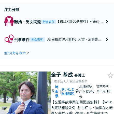
注力分野
離婚・男女問題
【初回相談30分無料】不倫の慰
料金表有
謝料請求、財産分与、養育費、
婚姻費用など。調停、訴訟な
ど、どの段階でもご相談くださ
刑事事件
【初回相談30分無料】大宮・浦和警察
料金表有
い。【浦和駅3分】【夜間・土
署など埼玉県内の警察署に最短で接見
日祝面談可】
します！早期釈放、示談成立に向けて
他3分野を表示
全力でサポート。在宅事件も油断せ
ず、ご相談を。少年事件、盗撮・痴
漢、暴行、窃盗など、幅広い事件に対
応【浦和駅3分】【夜間・土日祝面談
金子 基成
可】
弁護士
弁護士法人九重法律事務所
北浦和駅
営業時間：
埼
さいたま
本日定休日
玉
から徒歩5
|
市浦和区
県
分
【交通事故事案初回面談無料】【WEB
＆電話相談OK】むち打ち・物損など軽
微な事故〜重い障害・死亡事故まで、