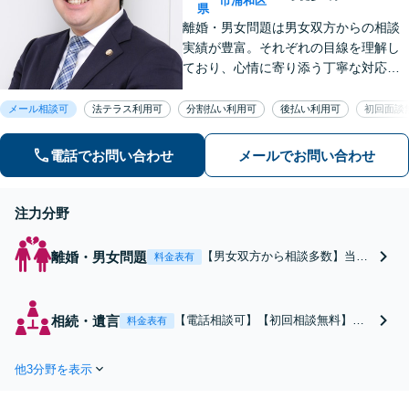
市浦和区
県
離婚・男女問題は男女双方からの相談
実績が豊富。それぞれの目線を理解し
ており、心情に寄り添う丁寧な対応が
可能です。刑事事件は初動が肝心。豊
富な経験を活かして迅速に対応いたし
メール相談可
法テラス利用可
分割払い利用可
後払い利用可
初回面談
ます【初回相談無料】
電話でお問い合わせ
メールでお問い合わせ
注力分野
離婚・男女問題
【男女双方から相談多数】当事
料金表有
者同士ではうまく進まない話し
合いを真摯かつ丁寧なヒアリン
グで、適正な解決へ導きます。
相続・遺言
【電話相談可】【初回相談無料】依
料金表有
離婚・不貞行為の慰謝料請求・
頼者さまのお気持ちに寄り添い、希
養育費・親権など幅広く対応可
望に沿った解決を目指します！司法
能です【メール相談可】【初回
他3分野を表示
書士・税理士との連携も可能。遺言
相談無料】
書作成・成年後見などの生前の相続