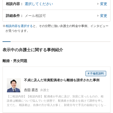
相談内容
選択してください
変更
詳細条件
メール相談可
変更
※
相談内容を選択する
と、その分野に強い弁護士の料金や事例、インタビュー
が見つかります。
表示中の弁護士に関する事例紹介
離婚・男女問題
# 不倫慰謝料
不貞に及んだ有責配偶者から離婚を請求された事例
𠮷田 直志
弁護士
【ご相談内容】【相談内容】 配偶者が不貞に及び、別居に至ったものの、相
談者は離婚について悩んでいた状態で、配偶者が弁護士を就けて調停を申し
立てた。 相談者は、自身の方が収入が多く、財産分与で手元の金銭がなくな
ってしまうことを心配している様子でした。 【解決内容】 双方財産開示を行