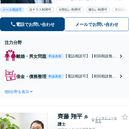
さまとの対話を大事にしています」男
メール相談可
法テラス利用可
分割払い利用可
後払い利用可
初回面談
女問題／借金問題／相続／企業法務／
刑事事件／交通事故／労働問題など、
幅広く対応【完全個室】【大宮駅3分】
電話でお問い合わせ
メールでお問い合わせ
注力分野
離婚・男女問題
【電話相談可】【初回相談無
料金表有
料】【法テラス利用可】対話に
より、お悩みの根本的な解決を
目指します。住宅ローンが絡む
借金・債務整理
【電話相談可】【初回相談無
料金表有
財産分与／親権・面会交流／不
料】【法テラス利用可】「破産
倫問題／経営者・熟年離婚など
はできない」「自宅を残すのは
多様な問題に精通。協議・調
他6分野を表示
無理」と言われた方も、諦めず
停・裁判の実績多数あり【完全
にご相談を！すぐに督促＆返済
個室】【大宮駅3分】
をストップ。対話によりベスト
な債務整理をご提案します。法
齊藤 翔平
人破産も実績多数【完全個室】
弁
インタビューを
見る
【大宮駅3分】
護士