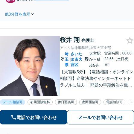
ルの対応など。建築・内装
面談無料】【北浦和駅2分】未
業・不動産、飲食業など幅広
払いの売掛金回収などお任せ
い業界に対応できます【企
他3分野を表示
ください！少額訴訟にも対応
業・個人事業主の方初回面談
できます【こまめな進捗報
無料】
告】【夜間面談可】【事務所
の顧問契約数320社以上】【弁
桜井 翔
護士6人在籍&専門家顧問がフ
弁護士
ルサポート】
アトム法律事務所 埼玉大宮支部
大宮駅
営業時間：00:00~
埼
さいた
23:55（土日祝
玉
ま市大
から徒
|
県
宮区
日）
歩5分
【大宮駅5分】【電話相談・オンライン
相談可】企業法務やインターネットト
ラブルに注力！ 問題の早期解決を重視
します。一日でも早く安心できる環境
づくりを全力でサポートします！お一
メール相談可
初回面談無料
休日面談可
夜間面談可
電話相談可
W
人で悩みを抱え込まず、お気軽にご相
談ください。
電話でお問い合わせ
メールでお問い合わせ