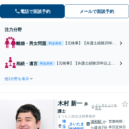
休日の相談可能】
電話で面談予約
メールで面談予約
注力分野
離婚・男女問題
【元検事】【弁護士経験20年以
料金表有
上】性格の不一致、DV、モラハ
ラなど夫婦関係に悩んでいるこ
とはありませんか？婚姻費用、
相続・遺言
【元検事】【弁護士経験20年以上】
料金表有
親権、養育費、離婚調停・訴訟
依頼者さまの利益を最大にできるよ
など幅広い対応が可能です。最
う尽力します！遺産分割協議／特別
善の解決策をご提案します【初
他1分野を表示
受益／寄与分・遺留分の請求など幅
回相談無料】
広く対応可能。他士業との連携で、
スムーズな解決を目指します。お早
めにご相談ください【初回相談無
木村 新一
料】
弁
インタビューを
見る
護士
まつもと総合法律事務所
埼
浦和駅
か
営業時間：
さいたま
玉
|
本日定休日
ら徒歩7分