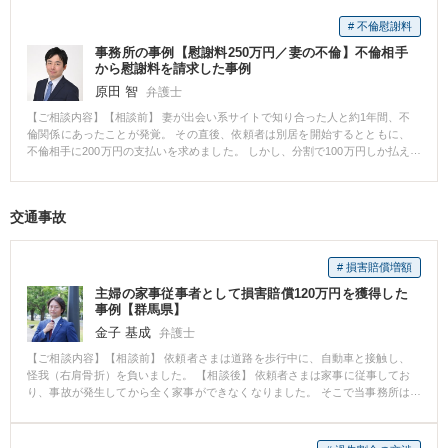
ったところ、やはり依頼者の方が財産を多く保有していることが分かりまし
た。もっとも、配偶者側の不貞が原因であることを示しつつ、財産分与につ
# 不倫慰謝料
いて一定の譲歩を認めさせ、更に相応の慰謝料の支払いも含めた内容で調停
事務所の事例【慰謝料250万円／妻の不倫】不倫相手
を成立させることができました。 結果として、依頼者は自らが保有している
から慰謝料を請求した事例
資産を目減りさせることなく離婚が成立しています。 【弁護士からのコメン
ト】 離婚原因を作り出した側でなくとも、資力が多いと財産分与として離婚
原田 智
弁護士
に際して金銭を支払う側となってしまうことがあります。 本件は、配偶者側
【ご相談内容】【相談前】 妻が出会い系サイトで知り合った人と約1年間、不
が早期解決を望んだという事情はあるものの、慰謝料も含めて自らの財産を
倫関係にあったことが発覚。 その直後、依頼者は別居を開始するとともに、
守ることができた事例といえます。
不倫相手に200万円の支払いを求めました。 しかし、分割で100万円しか払え
ないと言われたことから、依頼者は当事務所に依頼をしました。 【相談後】
別途、探偵の調査費用もかかっていたことから改めて300万円を請求し、電話
での交渉を続けました。 結果、250万円を一括で支払う合意が得られ、直ち
交通事故
に250万円が支払われました。
# 損害賠償増額
主婦の家事従事者として損害賠償120万円を獲得した
事例【群馬県】
金子 基成
弁護士
【ご相談内容】【相談前】 依頼者さまは道路を歩行中に、自動車と接触し、
怪我（右肩骨折）を負いました。 【相談後】 依頼者さまは家事に従事してお
り、事故が発生してから全く家事ができなくなりました。 そこで当事務所は
保険会社に対して休業損害を主張し、最終的に損害賠償120万円を獲得できま
した。