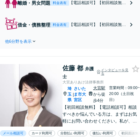
離婚・男女問題
【電話相談可】【初回相談無
料金表有
料】【法テラス利用可】対話に
より、お悩みの根本的な解決を
目指します。住宅ローンが絡む
借金・債務整理
【電話相談可】【初回相談無
料金表有
財産分与／親権・面会交流／不
料】【法テラス利用可】「破産
倫問題／経営者・熟年離婚など
はできない」「自宅を残すのは
多様な問題に精通。協議・調
他6分野を表示
無理」と言われた方も、諦めず
停・裁判の実績多数あり【完全
にご相談を！すぐに督促＆返済
個室】【大宮駅3分】
をストップ。対話によりベスト
な債務整理をご提案します。法
佐藤 都
人破産も実績多数【完全個室】
弁護
インタビューを見
る
【大宮駅3分】
士
大宮ありあけ法律事務所
大宮駅
営業時間：09:00~
埼
さいた
20:00（土日祝
玉
ま市大
から徒
|
県
宮区
日）
歩4分
【初回相談無料】【電話相談可】相談
すべきか悩んでいる方は、まずはお気
軽にお問い合わせください。私が、お
手伝いできる内容であれば、小さい事
メール相談可
カード利用可
分割払い利用可
後払い利用可
初回面談無
務所ならではの機動力を生かし、最善