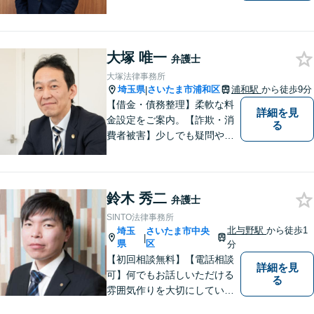
善の解決を目指し迅速に対応
してまいります。債務整理・
交通事故に強みを持つ弁護
大塚 唯一
士。まずはお気軽にご相談く
弁護士
ださい。【電話・メール相談
大塚法律事務所
OK】
埼玉県
さいたま市浦和区
浦和駅
から徒歩9分
|
【借金・債務整理】柔軟な料
詳細を見
金設定をご案内。【詐欺・消
る
費者被害】少しでも疑問や不
安を感じた場合はすぐにご相
談を。【不動産・住まい】幅
広い問題に対応しています。
鈴木 秀二
【刑事事件】スピーディーな
弁護士
接見を重視！少年事件は子ど
SINTO法律事務所
もたちの将来を見据えてサポ
北与野駅
から徒歩1
埼玉
さいたま市中央
|
ート。
県
区
分
【初回相談無料】【電話相談
詳細を見
可】何でもお話しいただける
る
雰囲気作りを大切にしていま
す。弁護士に実際にご依頼な