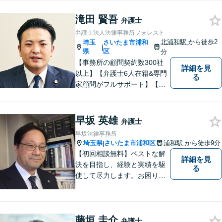
さるかどうかは、アドバイス
をお聞きになってからの判断
滝田 賢吾
弁護士
で構いませんので、トラブル
弁護士法人法律事務所フォレスト
でお困りの方は一人で悩ま
北浦和駅
から徒歩2
埼玉
さいたま市浦和
|
ず、一度お気軽にご相談下さ
県
区
分
い。
【事務所の顧問契約数300社
詳細を見
以上】【弁護士6人在籍&専門
る
家顧問がフルサポート】【北
浦和駅2分】企業法務に強い弁
護士が労働雇用、債権回収、
商取引問題などに対応しま
早坂 英雄
弁護士
す。中小企業さま、個人事業
早坂法律事務所
主さまからのご相談に注力
埼玉県
さいたま市浦和区
浦和駅
から徒歩9分
|
【初回面談無料】
【初回相談無料】ベストな解
詳細を見
決を目指し、経験と実績を駆
る
使して尽力します。お困りの
方はお気軽にご相談くださ
い。
藤垣 圭介
弁護士