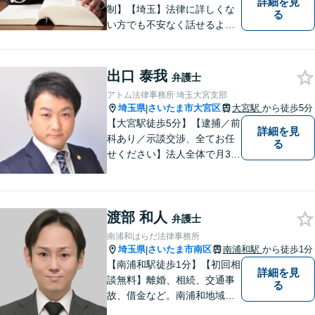
詳細を見
制】【埼玉】法律に詳しくな
る
い方でも不安なく話せるよ
う、わかりやすくご説明する
ことを心がけています。 難し
く感じがちな法律問題も、少
出口 泰我
弁護士
しずつ一緒に整理していきま
アトム法律事務所 埼玉大宮支部
しょう。
埼玉県
さいたま市大宮区
大宮駅
から徒歩5分
|
【大宮駅徒歩5分】【逮捕／前
詳細を見
科あり／示談交渉、全てお任
る
せください】法人全体で月30
00件の問い合わせ実績あり！
蓄積したデータと、自身の知
見を基に、皆様のニーズに合
渡部 和人
った解決を目指します！お気
弁護士
軽にご相談ください。【365
南浦和はらだ法律事務所
日24時間対応】
埼玉県
さいたま市南区
南浦和駅
から徒歩1分
|
【南浦和駅徒歩1分】【初回相
詳細を見
談無料】離婚、相続、交通事
る
故、借金など。南浦和地域の
方々に密着して問題解決させ