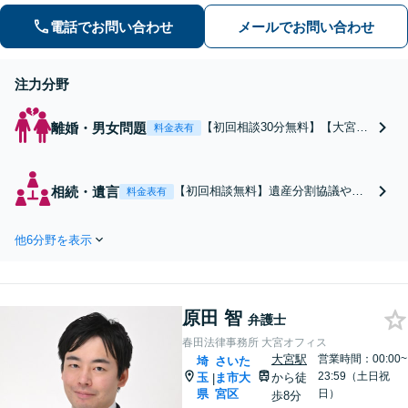
の結果を獲得できるように尽力いたし
ます。
電話でお問い合わせ
メールでお問い合わせ
注力分野
離婚・男女問題
【初回相談30分無料】【大宮駅
料金表有
4分】養育費や財産分与など離
婚後の生活に不安がある方、調
停や訴訟の対応に困られている
相続・遺言
【初回相談無料】遺産分割協議や調
料金表有
方、一度、ご相談ください。
停、財産調査、遺言執行、遺留分侵
害額請求など。依頼者さまの感情を
他6分野を表示
法的根拠に基づいて主張し、冷静か
つ円滑に相続できるよう努めます。
財産が不明な場合も調査から対応し
ます。
原田 智
弁護士
春田法律事務所 大宮オフィス
大宮駅
営業時間：00:00~
埼
さいた
23:59（土日祝
玉
ま市大
から徒
|
県
宮区
日）
歩8分