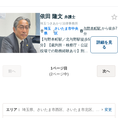
て頂いています。ご依頼者さ
まにとって何が一番最適なの
依田 隆文
かを常に考えて弁護に取り組
弁護士
んでまいります。
埼玉つきあかり法律事務所
与野本町駅
から徒歩7
埼玉
さいたま市中央
|
県
区
分
【与野本町駅／北与野駅徒歩5
詳細を見
分】【裁判所・検察庁・公証
る
役場での勤務経験あり】刑事
事件・交通事故・離婚など、
お困りごとはなんでもご相談
ください。一人一人に真摯に
1ページ目
前へ
次へ
向き合い、納得のいく解決へ
(2ページ中)
と導いてまいります。【休
日・夜間対応】
エリア
埼玉県、さいたま市西区、さいたま市北区、さいたま市大宮区、さいたま市見沼区、さいたま市中央区、さいたま市桜区、さいたま市浦和区、さいたま市南区、さいたま市緑区、さいたま市岩槻区
変更