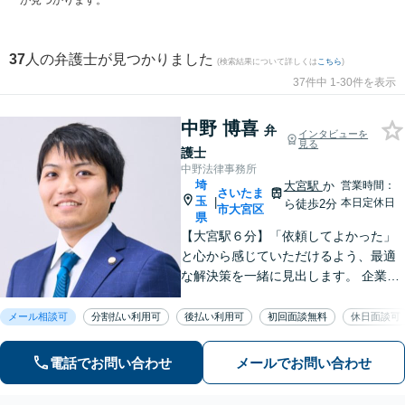
が見つかります。
37
人の弁護士が見つかりました
(検索結果について詳しくは
こちら
)
37件中 1-30件を表示
中野 博喜
弁
インタビューを
見る
護士
中野法律事務所
埼
大宮駅
か
営業時間：
さいたま
玉
|
本日定休日
ら徒歩2分
市大宮区
県
【大宮駅６分】「依頼してよかった」
と心から感じていただけるよう、最適
な解決策を一緒に見出します。 企業法
務／相続／債権回収／不動産トラブル
／労務など。お困りごとやお悩みは、
メール相談可
分割払い利用可
後払い利用可
初回面談無料
休日面談可
どうぞお気軽にお知らせください。
【夜間・休日の相談可能】【オンライ
電話でお問い合わせ
メールでお問い合わせ
ン相談可能】