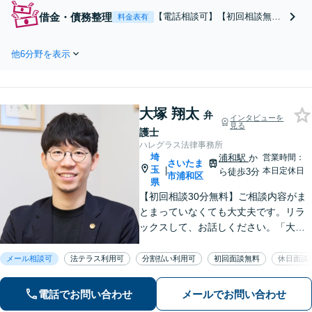
目指します。住宅ローンが絡む
借金・債務整理
【電話相談可】【初回相談無
料金表有
財産分与／親権・面会交流／不
料】【法テラス利用可】「破産
倫問題／経営者・熟年離婚など
はできない」「自宅を残すのは
多様な問題に精通。協議・調
他6分野を表示
無理」と言われた方も、諦めず
停・裁判の実績多数あり【完全
にご相談を！すぐに督促＆返済
個室】【大宮駅3分】
をストップ。対話によりベスト
な債務整理をご提案します。法
大塚 翔太
人破産も実績多数【完全個室】
弁
インタビューを
見る
【大宮駅3分】
護士
ハレグラス法律事務所
埼
浦和駅
か
営業時間：
さいたま
玉
|
本日定休日
ら徒歩3分
市浦和区
県
【初回相談30分無料】ご相談内容がま
とまっていなくても大丈夫です。リラ
ックスして、お話しください。「大塚
先生に相談して良かった」と思ってい
ただけるよう、一つひとつ丁寧に取り
メール相談可
法テラス利用可
分割払い利用可
初回面談無料
休日面談
組み、前を向くお手伝いができれば幸
いです【夜間・土日祝面談可】
電話でお問い合わせ
メールでお問い合わせ