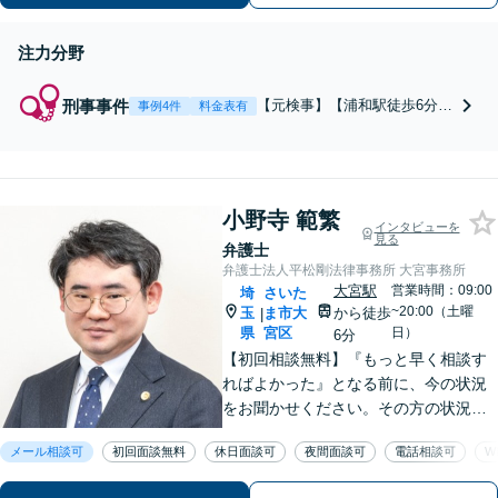
注力分野
刑事事件
【元検事】【浦和駅徒歩6分】
事例4件
料金表有
刑事事件の弁護は元検事であ
る私におまかせください。証
拠の見方と事件の見立てには
自信があります。ご相談は早
小野寺 範繁
ければ早いほど被疑者に有利
インタビューを
です。逮捕されそう、家族が
見る
弁護士
逮捕されたという場合、いち
弁護士法人平松剛法律事務所 大宮事務所
早くご相談ください。
大宮駅
営業時間：09:00
埼
さいた
~20:00（土曜
玉
ま市大
から徒歩
|
県
宮区
日）
6分
【初回相談無料】『もっと早く相談す
ればよかった』となる前に、今の状況
をお聞かせください。その方の状況や
立場に合った解決策を一緒に考えるこ
メール相談可
初回面談無料
休日面談可
夜間面談可
電話相談可
W
とを大切にしています。納得して次の
一歩を踏み出しましょう！【メール・