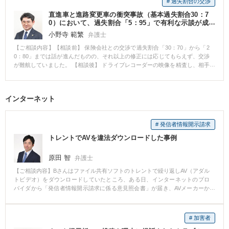
# 過失割合の交渉
直進車と進路変更車の衝突事故（基本過失割合30：7
0）において、過失割合「5：95」で有利な示談が成
立した事例
小野寺 範繁
弁護士
【ご相談内容】【相談前】 保険会社との交渉で過失割合「30：70」から「2
0：80」までは話が進んだものの、それ以上の修正には応じてもらえず、交渉
が難航していました。 【相談後】 ドライブレコーダーの映像を精査し、相手
方が進路変更したタイミングに着目しました。依頼者様（60代男性）に有利
な過去の裁判例をもとに強く主張した結果、こちらの過失を5%まで抑える
「5：95」での解決に至りました。 【先生のコメント】 本件は、ドライブレ
インターネット
コーダーの映像がはっきりと残っていた点が最大の勝因です。直進車と進路
変更車の事故は、お互いの位置関係や衝突のタイミングによって過失割合が
大きく変わります。客観的な映像証拠があったからこそ、有利な裁判例を引
# 発信者情報開示請求
き出して主張できました。万が一のトラブルに備え、ドライブレコーダーの
装着を強くおすすめします。
トレントでAVを違法ダウンロードした事例
原田 智
弁護士
【ご相談内容】Bさんはファイル共有ソフトのトレントで繰り返しAV（アダル
トビデオ）をダウンロードしていたところ、ある日、インターネットのプロ
バイダから「発信者情報開示請求に係る意見照会書」が届き、AVメーカーか
ら発信者情報開示請求を受けたことを知り、その対応について当事務所に依
頼しました。 トレントによるAVのダウンロード、アップロードが著作権侵害
となることは明らかでしたので、早急に示談で解決する方針となりました。
# 加害者
開示請求を受けていた作品以外にも複数の作品のダウンロードがありました