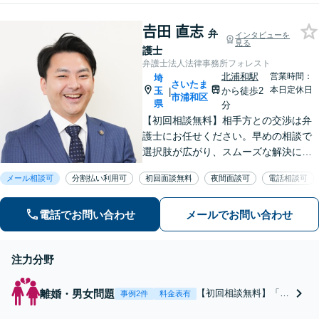
対策のご相談も承ります。【夜間／
休日の相談可能】
𠮷田 直志
弁
インタビューを
見る
護士
弁護士法人法律事務所フォレスト
北浦和駅
営業時間：
埼
さいたま
本日定休日
玉
から徒歩2
|
市浦和区
県
分
【初回相談無料】相手方との交渉は弁
護士にお任せください。早めの相談で
選択肢が広がり、スムーズな解決につ
ながります。【不貞慰謝料請求の経験
メール相談可
分割払い利用可
初回面談無料
夜間面談可
電話相談可
豊富】【示談成功・不起訴獲得の実績
豊富】あなたの権利を守り、最善の結
電話でお問い合わせ
メールでお問い合わせ
果を目指します「少年事件の実績多
数」
注力分野
離婚・男女問題
【初回相談無料】「不
事例2件
料金表有
貞慰謝料請求の経験も