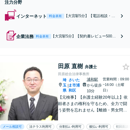
注力分野
インターネット
【大宮駅5分】【電話相談・オ
料金表有
ンライン相談可】【二次被害を
防ぐ】誹謗中傷の削除、情報開
示請求、名誉毀損に対する損害
企業法務
【大宮駅5分】【契約書レビュー500件
料金表有
賠償など、お困りの際はご相談
以上】【景品表示法・SNS関連のチェ
ください。どのような手段が現
ック3,000件以上】企業勤めの経験があ
実的かを丁寧にご説明し、依頼
るので、現場目線での実践的なサポー
者さまにとって納得のいく解決
トが可能です。契約書や広告表現、取
を目指します。
引条件の確認など、事業を守るために
田原 直樹
弁護士
もぜひご相談ください。
田原総合法律事務所
浦和駅
営業時間：09:00
埼
さいた
~16:00（土曜
玉
ま市浦
から徒歩
|
県
和区
日）
10分
【元検事】【弁護士経験20年以上】依
頼者さまの権利を守るため、全力で闘
う姿勢を忘れません【離婚・男女問
題】DV・ハラスメント問題はお任せく
ださい【相続・遺言】特別受益や寄与
メール相談可
法テラス利用可
分割払い利用可
後払い利用可
初回面談
分・遺留分にも積極的に対応【夜間／