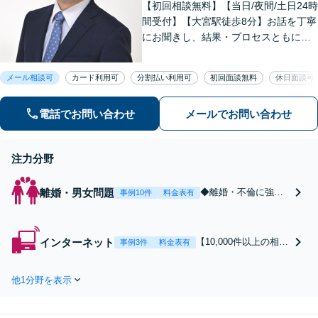
【初回相談無料】【当日/夜間/土日24時
間受付】【大宮駅徒歩8分】お話を丁寧
にお聞きし、結果・プロセスともにご
満足していただけるサービスを提供い
たします。
メール相談可
カード利用可
分割払い利用可
初回面談無料
休日面談可
電話でお問い合わせ
メールでお問い合わせ
注力分野
離婚・男女問題
◆離婚・不倫に強い
事例10件
料金表有
弁護士◆【早く解決
したい】【責任を取
らせたい】【減額し
インターネット
【10,000件以上の相談
事例3件
料金表有
たい】【内密に解決
実績】【ネットトラブ
したい】
ル即日対応】◆自身の
他1分野を表示
投稿に対して意見照会
書が届いた方◆誹謗中
傷の被害に遭った方◆