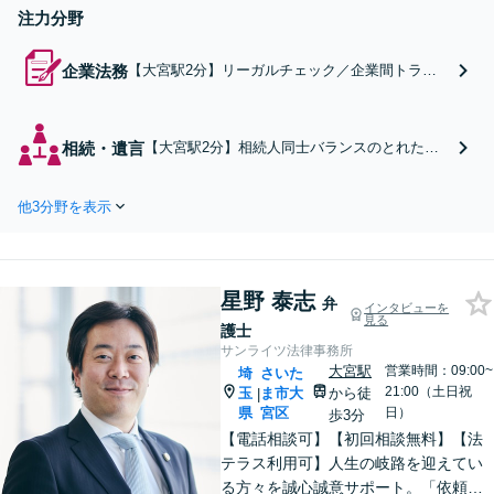
注力分野
企業法務
【大宮駅2分】リーガルチェック／企業間トラブ
ル／不祥事対応など幅広い企業法務に対応可能。
【スタートアップ企業】法規制アドバイス・労務
管理・行政サポートなど。従業員トラブルもお任
相続・遺言
【大宮駅2分】相続人同士バランスのとれた遺
せください。【夜間・休日の相談可能】【オンラ
産分割が強み。相続税や登記業務まで弁護士が
イン相談可能】
一貫してサポートするので安心です。不動産相
他3分野を表示
続や事業承継など、複雑な相続トラブルにも幅
広く対応します。【夜間・休日の相談可能】
【オンライン相談可能】
星野 泰志
弁
インタビューを
見る
護士
サンライツ法律事務所
大宮駅
営業時間：09:00~
埼
さいた
21:00（土日祝
玉
ま市大
から徒
|
県
宮区
日）
歩3分
【電話相談可】【初回相談無料】【法
テラス利用可】人生の岐路を迎えてい
る方々を誠心誠意サポート。「依頼者