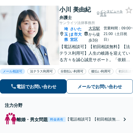
トレントの利用で開示
小川 美由紀
請求を受けた方◆個
インタビューを
見る
人・法人問わず対応◎
弁護士
【来所不要／LINE相
サンライツ法律事務所
談可】
大宮駅
営業時間：09:00~
埼
さいた
21:00（土日祝
玉
ま市大
から徒
|
県
宮区
日）
歩3分
【電話相談可】【初回相談無料】【法
テラス利用可】人生の岐路を迎えてい
る方々を誠心誠意サポート。「依頼者
さまとの対話を大事にしています」男
メール相談可
法テラス利用可
分割払い利用可
後払い利用可
初回面談
女問題／借金問題／相続／企業法務／
刑事事件／交通事故／労働問題など、
幅広く対応【完全個室】【大宮駅3分】
電話でお問い合わせ
メールでお問い合わせ
注力分野
離婚・男女問題
【電話相談可】【初回相談無
料金表有
料】【法テラス利用可】対話に
より、お悩みの根本的な解決を