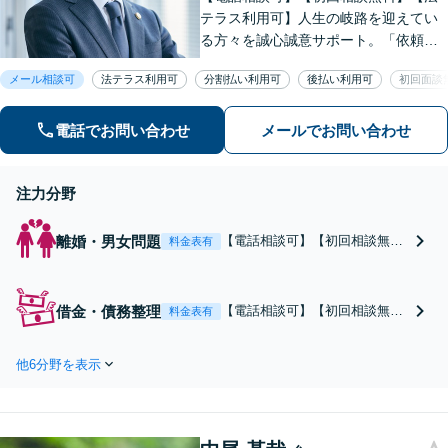
テラス利用可】人生の岐路を迎えてい
る方々を誠心誠意サポート。「依頼者
さまとの対話を大事にしています」男
メール相談可
法テラス利用可
分割払い利用可
後払い利用可
初回面談
女問題／借金問題／相続／企業法務／
刑事事件／交通事故／労働問題など、
幅広く対応【完全個室】【大宮駅3分】
電話でお問い合わせ
メールでお問い合わせ
注力分野
離婚・男女問題
【電話相談可】【初回相談無
料金表有
料】【法テラス利用可】対話に
より、お悩みの根本的な解決を
目指します。住宅ローンが絡む
借金・債務整理
【電話相談可】【初回相談無
料金表有
財産分与／親権・面会交流／不
料】【法テラス利用可】「破産
倫問題／経営者・熟年離婚など
はできない」「自宅を残すのは
多様な問題に精通。協議・調
他6分野を表示
無理」と言われた方も、諦めず
停・裁判の実績多数あり【完全
にご相談を！すぐに督促＆返済
個室】【大宮駅3分】
をストップ。対話によりベスト
な債務整理をご提案します。法