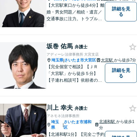
【大宮駅東口から徒歩4分】離
詳細を見
婚・男女問題／相続・遺言／
る
交通事故に注力。トラブルに
関する不安を取り除くために
尽力します。早い段階で弁護
士に相談していただければ、
坂巻 佑馬
有利な結果に導きやすくなり
弁護士
ます。お気軽にご相談くださ
アディーレ法律事務所 大宮支店
い。【初回相談無料】
埼玉県
さいたま市大宮区
大宮駅
から徒歩7分
|
【完全個室で相談】【ＪＲ
詳細を見
「大宮駅」から徒歩５分】
る
【子連れ相談可】依頼者の方
との密な連絡や今後の見通し
などを逐一報告などを徹底し
て、信頼関係を築けるよう尽
川上 幸夫
力いたします。お気軽にご相
弁護士
談ください！
アネモネ法律事務所
北浦和駅
から徒歩1
埼玉
さいたま市浦和
|
県
区
分
【北浦和駅1分】【完全ご予約