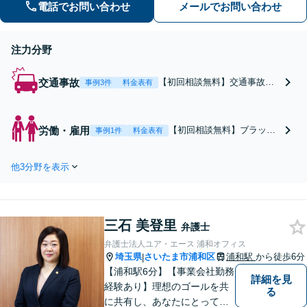
電話・WEB相談可】【夜間や休日相談
電話でお問い合わせ
メールでお問い合わせ
可】
注力分野
交通事故
【初回相談無料】交通事故の
事例3件
料金表有
示談金や後遺障害のお悩みは
お任せください。症状固定前
の早期相談が適正な賠償金へ
労働・雇用
【初回相談無料】ブラック
事例1件
料金表有
の第一歩です！保険会社との
企業で悩んでいませんか？
煩わしい交渉を代行し、被害
未払い残業代やセクハラ・
者様の権利をしっかり守りま
他3分野を表示
など、働く方の味方として
す。【メール・電話・WEB相
一緒に解決を目指します！
談可】【夜間や休日相談可】
位置情報からの労働時間立
証や、無効な固定残業代の
三石 美登里
調査もお任せください。
弁護士
【電話・WEB相談可】【夜
弁護士法人ユア・エース 浦和オフィス
間や休日相談可】
埼玉県
さいたま市浦和区
浦和駅
から徒歩6分
|
【浦和駅6分】【事業会社勤務
詳細を見
経験あり】理想のゴールを共
る
に共有し、あなたにとって最