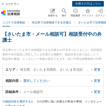
弁護士の方はこちら
ココナラへ
投稿する
探す
閲覧履歴
マイリスト
ログイン
ココナラ法律相談
埼玉県で法律相談できる弁護士
さいたま市で法律相
【さいたま市・メール相談可】相談受付中の弁
護士
埼玉県のさいたま市で法律相談できる弁護士が37名見つかりました。初回面談
無料や休日面談に対応している弁護士も掲載中。相談内容を絞り込むことで、
料金表や事例、インタビュー有無が表示できます。特に中野法律事務所の中野
博喜弁護士やサンライツ法律事務所の星野 泰志弁護士、大宮ありあけ法律事務
所の齊藤 翔平弁護士のプロフィール情報や弁護士費用、強みなどが注目されて
エリア
埼玉県、さいたま市西区、さいたま市北区、さいたま市大宮区、さいたま市見沼区、さいたま市中央区、さいたま市桜区、さいたま市浦和区、さいたま市南区、さいたま市緑区、さいたま市岩槻区
変更
います。離婚や相続、交通事故から不動産、ネットトラブル、企業法務まで幅
広く取り扱う弁護士が多数。こんな法律相談をお持ちの方は是非ご利用くださ
相談内容
選択してください
変更
い。さいたま市で土日や夜間に発生した不倫慰謝料トラブルを今すぐに弁護士
に相談したい』『交通事故の過失割合や後遺障害のトラブル解決の実績豊富な
近くの弁護士を検索したい』『初回相談無料で自己破産や債務整理を法律相談
詳細条件
メール相談可
変更
できるさいたま市内の弁護士に相談予約したい』などでお困りの相談者さんに
おすすめです。
※
相談内容を選択する
と、その分野に強い弁護士の料金や事例、インタビュー