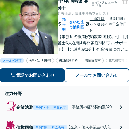
中尾 基哉
人破産も実績多数【完全個室】
弁
インタビューを
見る
【大宮駅3分】
護士
弁護士法人法律事務所フォレスト
北浦和駅
営業時間：
埼
さいたま
本日定休日
玉
から徒歩2
|
市浦和区
県
分
【事務所の顧問契約数320社以上】【弁
護士6人在籍&専門家顧問がフルサポー
ト】【北浦和駅2分】企業法務に強い弁
護士が労働雇用、債権回収、刑事、不
メール相談可
分割払い利用可
初回面談無料
夜間面談可
電話相談可
動産などに対応します。中小企業さ
ま、個人事業主さまからのご相談に注
力【初回面談無料】
電話でお問い合わせ
メールでお問い合わせ
注力分野
企業法務
【事務所の顧問契約数320社
事例12件
料金表有
以上】【顧問料3.3万円〜】
【北浦和駅2分】契約書の作
成、企業間・従業員間トラブ
債権回収
【企業・個人事業主の方初回
事例2件
料金表有