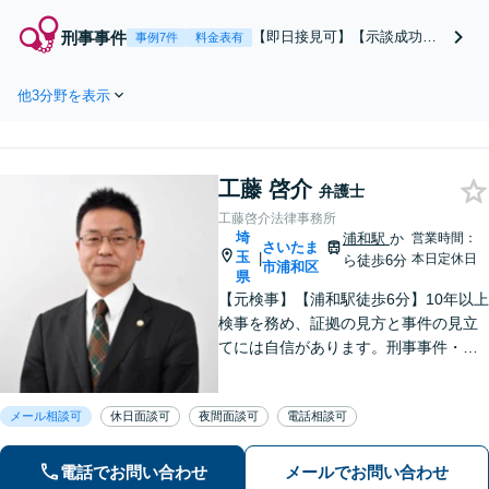
豊富」相手方との交渉
は弁護士にお任せくだ
刑事事件
【即日接見可】【示談成功・
事例7件
料金表有
さい。早めの相談で選
不起訴獲得の実績豊富】痴
択肢が広がり、スムー
漢・盗撮・不同意わいせつな
ズな解決につながりま
他3分野を表示
ど、性犯罪の対応に注力「在
す「経営者の離婚・男
宅事件にも適切に対応」あな
女トラブル／自社株な
たの権利を守り、最善の結果
ど特有の問題にもきめ
を目指します「少年事件の実
細やかにサポート」
工藤 啓介
績多数／少年の特性を考慮し
弁護士
【夜間相談可】
た適切な対応」【夜間相談
工藤啓介法律事務所
可】
埼
浦和駅
か
営業時間：
さいたま
玉
|
本日定休日
ら徒歩6分
市浦和区
県
【元検事】【浦和駅徒歩6分】10年以上
検事を務め、証拠の見方と事件の見立
てには自信があります。刑事事件・離
婚等の家事事件・企業法務のご相談を
お受けしております。まずはお問い合
メール相談可
休日面談可
夜間面談可
電話相談可
わせ下さい。
電話でお問い合わせ
メールでお問い合わせ