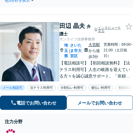
他3分野を表示
法的根拠に基づいて主張し、冷静か
つ円滑に相続できるよう努めます。
財産が不明な場合も調査から対応し
ます。
田辺 晶夫
弁
インタビューを
見る
護士
サンライツ法律事務所
大宮駅
営業時間：09:00~
埼
さいた
21:00（土日祝
玉
ま市大
から徒
|
県
宮区
日）
歩3分
【電話相談可】【初回相談無料】【法
テラス利用可】人生の岐路を迎えてい
る方々を誠心誠意サポート。「依頼者
さまとの対話を大事にしています」男
メール相談可
法テラス利用可
分割払い利用可
後払い利用可
初回面談
女問題／借金問題／相続／企業法務／
刑事事件／交通事故／労働問題など、
幅広く対応【完全個室】【大宮駅3分】
電話でお問い合わせ
メールでお問い合わせ
注力分野