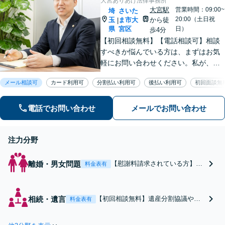
大宮ありあけ法律事務所
大宮駅
営業時間：09:00~
埼
さいた
20:00（土日祝
玉
ま市大
から徒
|
県
宮区
日）
歩4分
【初回相談無料】【電話相談可】相談
すべきか悩んでいる方は、まずはお気
軽にお問い合わせください。私が、お
手伝いできる内容であれば、小さい事
メール相談可
カード利用可
分割払い利用可
後払い利用可
初回面談無
務所ならではの機動力を生かし、最善
の結果を獲得できるように尽力いたし
ます。
電話でお問い合わせ
メールでお問い合わせ
注力分野
離婚・男女問題
【慰謝料請求されている方】不
料金表有
倫相手の配偶者から高額な慰謝
料請求をされている方、相手の
気持ちに配慮しつつ、適切な金
相続・遺言
【初回相談無料】遺産分割協議や調
料金表有
額になるように交渉いたしま
停、財産調査、遺言執行、遺留分侵
す！
害額請求など。依頼者さまの感情を