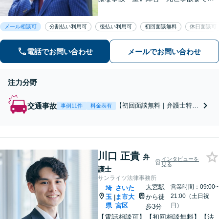
豊富な対応実績。弁護士3名で3,000件
以上の交通事故の実績あり。ご相談、
メール相談可
分割払い利用可
後払い利用可
初回面談無料
休日面談可
解決まで全て弁護士が対応し、負担を
軽減します【北浦和駅7分】
電話でお問い合わせ
メールでお問い合わせ
注力分野
交通事故
【初回面談無料｜弁護士特約
事例11件
料金表有
OK】弁護士3名で3,000件以
上の交通事故の実績あり！10
年以上保険会社の顧問事務所
での勤務経験があり、保険会
川口 正貴
社側の主張を予測し先回りし
弁
インタビューを
た対応が可能。弁護士がチー
見る
護士
ムとなり、示談交渉、休業損
サンライツ法律事務所
害、後遺障害などに対応
大宮駅
営業時間：09:00~
埼
さいた
21:00（土日祝
玉
ま市大
から徒
|
県
宮区
日）
歩3分
【電話相談可】【初回相談無料】【法