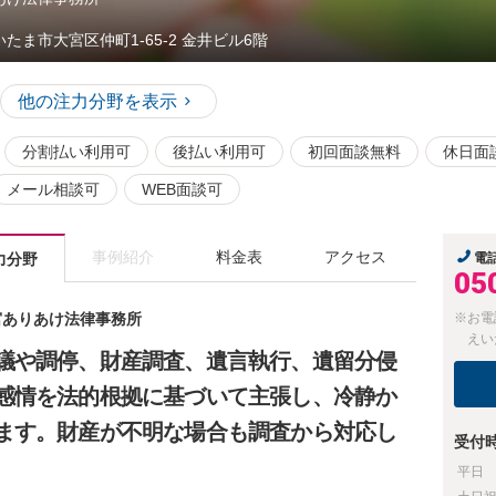
いたま市大宮区仲町1-65-2 金井ビル6階
他の注力分野を表示
分割払い利用可
後払い利用可
初回面談無料
休日面
メール相談可
WEB面談可
事例紹介
料金表
アクセス
力分野
電
05
大宮ありあけ法律事務所
※お電
えい
議や調停、財産調査、遺言執行、遺留分侵
感情を法的根拠に基づいて主張し、冷静か
ます。財産が不明な場合も調査から対応し
受付
平日