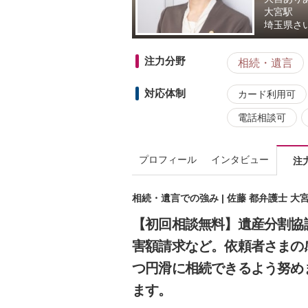
大宮駅
埼玉県
さ
注力分野
相続・遺言
対応体制
カード利用可
電話相談可
プロフィール
インタビュー
注
相続・遺言での強み | 佐藤 都弁護士 
【初回相談無料】遺産分割協
害額請求など。依頼者さまの
つ円滑に相続できるよう努め
ます。