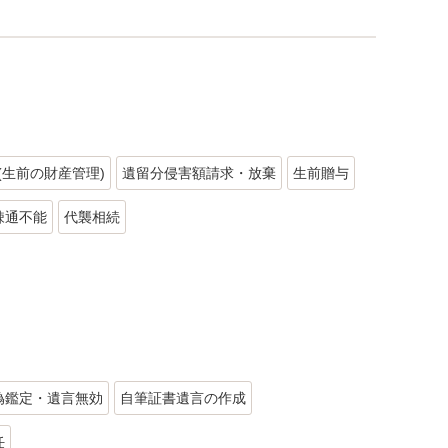
(生前の財産管理)
遺留分侵害額請求・放棄
生前贈与
疎通不能
代襲相続
偽鑑定・遺言無効
自筆証書遺言の作成
任