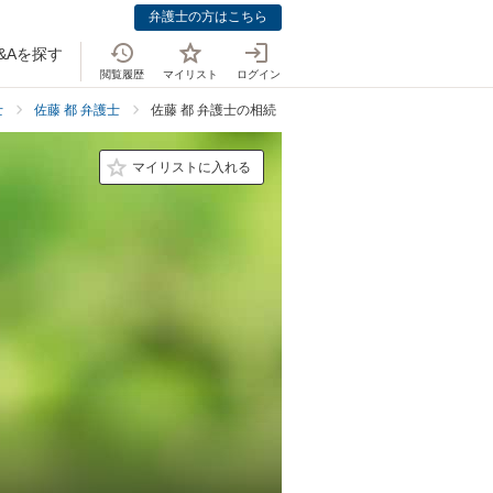
弁護士の方はこちら
&Aを探す
閲覧履歴
マイリスト
ログイン
士
佐藤 都 弁護士
佐藤 都 弁護士の相続・遺言での強み
マイリストに入れる